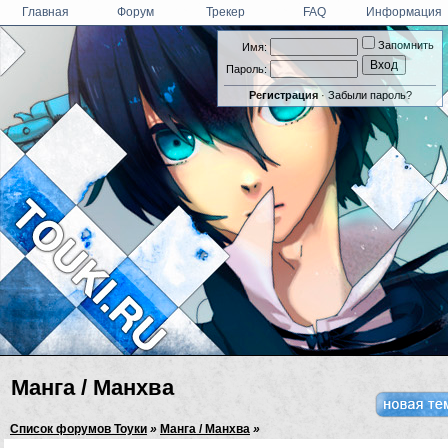
Главная
Форум
Трекер
FAQ
Информация
Запомнить
Имя:
Пароль:
Регистрация
·
Забыли пароль?
Манга / Манхва
Список форумов Тоуки
»
Манга / Манхва
»