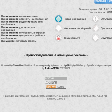
Текущее время:
06-Авг 
Часовой пояс:
GM
Вы
не можете
начинать темы
Вы
не можете
отвечать на сообщения
Новые сообщения
Объявле
Вы
не можете
редактировать свои
сообщения
Вы
не можете
удалять свои
Нет новых сообщений
Прилепл
сообщения
Вы
не можете
голосовать в опросах
Вы
не можете
прикреплять файлы к
Тема закрыта
Downloa
сообщениям
Вы
можете
скачивать файлы
-
Правообладателям
-
Размещение рекламы
-
Powered by
TorrentPier
© Meithar · Forum engine slightly based on
phpBB
© phpBB Group · Дизайн и Модификации
by
Touki.ru TEAM
2007-2024
[ Execution time: 0.018 sec | MySQL: 0.029 sec (161%) in 10 queries | Mem: 371.5 KB / 1.08 MB / 701.95 KB |
Load: 0.2 0.3 0.3 ]