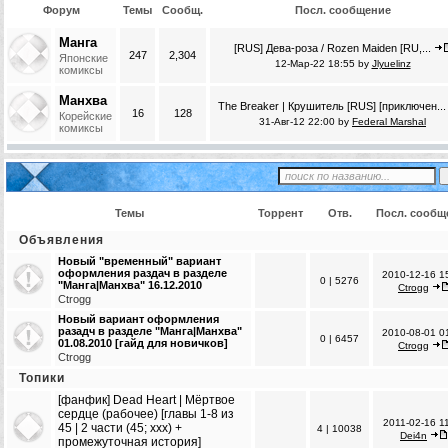
Форум
Темы
Сообщ.
Посл. сообщение
Манга
[RUS] Дева-роза / Rozen Maiden [RU,...
247
2,304
Японские
12-Мар-22 18:55 by
Jlyuelinz
комиксы
Манхва
The Breaker | Крушитель [RUS] [приключен...
16
128
Корейские
31-Авг-12 22:00 by
Federal Marshal
комиксы
Темы
Торрент
Отв.
Посл. сообщ
Объявления
Новый "временный" вариант
оформления раздач в разделе
2010-12-16 1
0
|
5276
"Манга|Манхва" 16.12.2010
Ctrogg
Ctrogg
Новый вариант оформления
разадч в разделе "Манга|Манхва"
2010-08-01 0
0
|
6457
01.08.2010 [гайд для новичков]
Ctrogg
Ctrogg
Топики
[фанфик] Dead Heart | Мёртвое
сердце (рабочее) [главы 1-8 из
2011-02-16 1
45 | 2 части (45; ххх) +
4
|
10038
Dei4n
промежуточная история]