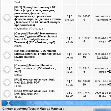
Dei4n
[RUS] Принц Наполовину / 1/2
Prince [сёдзё, сёнэн, комедия,
романтика, фантастика,
приключения, героическое
0
|
0
49
|
68063
2011-01-16 2
фэнтези, игра, гендерная интрига
0
claymoring
379 MB
] (главы с 1 по 46 / пока 9, выпуск
продолжается)
claymoring
[
Стр.
1
,
2
]
[Озвучка][Ранобэ] Меланхолия
Харухи Судзумии\Melancholy of
0
|
0
9
|
18952
2010-07-21 0
Haruhi Suzumiya [Нагару
8
lampa
33 MB
Танигава] (320 кбит/сек , mp3)
lampa
[ranobe]Дyрарара!! / Durarara!!
[драма, мистика] ( / пролог) [mp3]
0
|
0
13
|
25973
2010-07-20 2
[аудио ранобэ]
15
Rugi6061
20 MB
lampa
[Озвучка][Фанфик] Кавай в
Простоквашене (256 кбит/сек ,
0
|
0
2
|
8542
2010-07-18 0
mp3)
5
lampa
36 MB
lampa
[RUS] Журнал об аниме - Ня! /
0
|
0
10
|
18482
2009-12-01 1
Nya! [10. 2009, PDF]
59
Энжик
41 MB
Skaila
[RUS] Журнал об аниме - Ня! /
0
|
0
15
|
23352
2009-11-16 1
Nya! [09. 2009, PDF]
63
Dei4n
20 MB
Skaila
Список форумов Тоуки
»
Манга / Манхва
»