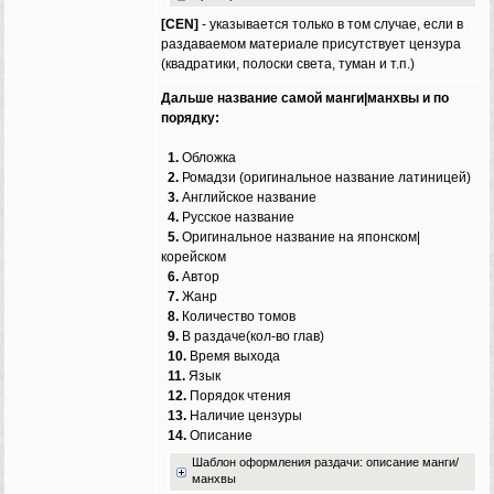
[CEN]
- указывается только в том случае, если в
раздаваемом материале присутствует цензура
(квадратики, полоски света, туман и т.п.)
Дальше название самой манги|манхвы и по
порядку:
1.
Обложка
2.
Ромадзи (оригинальное название латиницей)
3.
Английское название
4.
Русское название
5.
Оригинальное название на японском|
корейском
6.
Автор
7.
Жанр
8.
Количество томов
9.
В раздаче(кол-во глав)
10.
Время выхода
11.
Язык
12.
Порядок чтения
13.
Наличие цензуры
14.
Описание
Шаблон оформления раздачи: описание манги/
манхвы