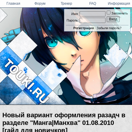
Главная
Форум
Трекер
FAQ
Информация
Запомнить
Имя:
Пароль:
Регистрация
·
Забыли пароль?
Новый вариант оформления разадч в
разделе "Манга|Манхва" 01.08.2010
[гайд для новичков]