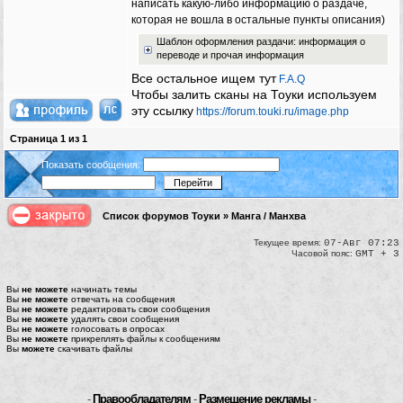
написать какую-либо информацию о раздаче,
которая не вошла в остальные пункты описания)
Шаблон оформления раздачи: информация о
переводе и прочая информация
Все остальное ищем тут
F.A.Q
Чтобы залить сканы на Тоуки используем
эту ссылку
https://forum.touki.ru/image.php
Страница
1
из
1
Показать сообщения:
Список форумов Тоуки
»
Манга / Манхва
Текущее время:
07-Авг 07:23
Часовой пояс:
GMT + 3
Вы
не можете
начинать темы
Вы
не можете
отвечать на сообщения
Вы
не можете
редактировать свои сообщения
Вы
не можете
удалять свои сообщения
Вы
не можете
голосовать в опросах
Вы
не можете
прикреплять файлы к сообщениям
Вы
можете
скачивать файлы
-
Правообладателям
-
Размещение рекламы
-