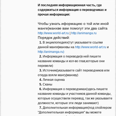
И последняя информационная часть, где
содержиться информация о переводчиках и
прочая информация:
Чтобы узнать иформацию о той или иной
манге|манхве вам помогут эти два сайта
http://www.world-art.ru
|
http://animanga.ru
Порядок действий:
1.
В энциклопедиях(тут указываете ссылки
данной манги|манхвы на
http://www.world-art.ru
и
http://animanga.ru)
2.
Информация о переводе(в ней пишете
название команды и кол-во глав,которые они
перевели)
3.
Источник(указываете сайт переводчиков или
откуда взяли мангу|манхву)
4.
Личная оценка
5.
Сканы
6.
Информация о переводчиках(здесь пишете
название команды и участников данной команды,
которые осуществили перевод, так же указываете
должности, которые эти люди занимают)
7.
Дополнительная информация(под спойлером
"Дополнительная информация" вы можете