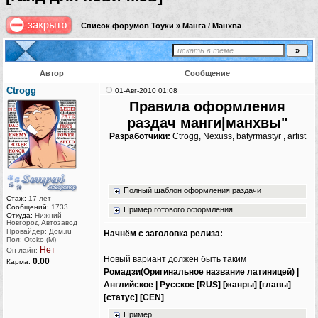
Список форумов Тоуки
»
Манга / Манхва
Автор
Сообщение
Ctrogg
01-Авг-2010 01:08
Правила оформления
раздач манги|манхвы"
Разработчики:
Ctrogg, Nexuss, batyrmastyr , arfist
Полный шаблон оформления раздачи
Стаж:
17 лет
Сообщений:
1733
Пример готового оформления
Откуда:
Нижний
Новгород.Автозавод
Провайдер: Дом.ru
Начнём с заголовка релиза:
Пол: Otoko (M)
Нет
Он-лайн:
Новый вариант должен быть таким
0.00
Карма:
Ромадзи(Оригинальное название латиницей) |
Английское | Русское [RUS] [жанры] [главы]
[статус] [CEN]
Пример