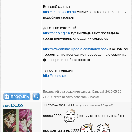
Вот ешё ссылка
http://animesector.ru/
Аниме залитое на rapidshar и
подобные серваки.
Давольно извесный
http://ongoing.ru/
тут выкладывают последние
серии популярных недавних сериалов
http://www.anime-update.com/index.aspx
в основном
торренты, но последние переведённые серии на
фтп с приличной скоростью.
тут осты т овашки
http://jmuse.org
Последний раз редактировалось: Danpeal (2010-05-20
21:21), всего редактировалось 2 раз(а)
card151355
05-Янв-2009 14:29
(спустя 4 месяца 16 дней)
ааааа????
) есть у кого хорошие сайты
про хентай игры????