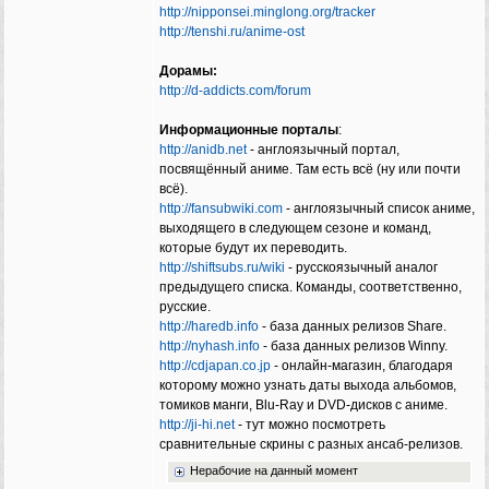
http://nipponsei.minglong.org/tracker
http://tenshi.ru/anime-ost
Дорамы:
http://d-addicts.com/forum
Информационные порталы
:
http://anidb.net
- англоязычный портал,
посвящённый аниме. Там есть всё (ну или почти
всё).
http://fansubwiki.com
- англоязычный список аниме,
выходящего в следующем сезоне и команд,
которые будут их переводить.
http://shiftsubs.ru/wiki
- русскоязычный аналог
предыдущего списка. Команды, соответственно,
русские.
http://haredb.info
- база данных релизов Share.
http://nyhash.info
- база данных релизов Winny.
http://cdjapan.co.jp
- онлайн-магазин, благодаря
которому можно узнать даты выхода альбомов,
томиков манги, Blu-Ray и DVD-дисков с аниме.
http://ji-hi.net
- тут можно посмотреть
сравнительные скрины с разных ансаб-релизов.
Нерабочие на данный момент