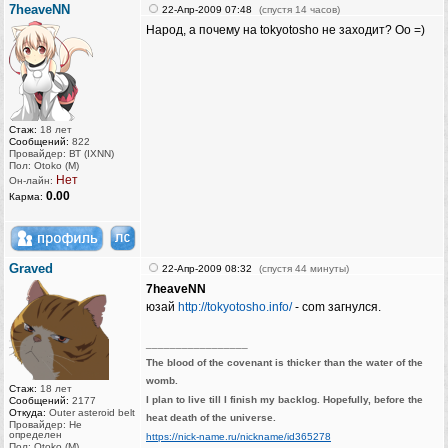
7heaveNN
22-Апр-2009 07:48
(спустя 14 часов)
Народ, а почему на tokyotosho не заходит? Оо =)
Стаж:
18 лет
Сообщений:
822
Провайдер: ВТ (IXNN)
Пол: Otoko (M)
Нет
Он-лайн:
0.00
Карма:
Graved
22-Апр-2009 08:32
(спустя 44 минуты)
7heaveNN
юзай
http://tokyotosho.info/
- com загнулся.
_________________
The blood of the covenant is thicker than the water of the
womb.
Стаж:
18 лет
I plan to live till I finish my backlog. Hopefully, before the
Сообщений:
2177
Откуда:
Outer asteroid belt
heat death of the universe.
Провайдер: Не
определен
https://nick-name.ru/nickname/id365278
Пол: Otoko (M)