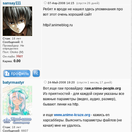
sansay111
07-Апр-2008 14:15
(спустя 26 дней)
Ребят я вроде не нашел здесь упоминания про
вот этот очень хороший сайт
http//:animeblog.ru
Стаж:
18 лет
Сообщений:
6
Провайдер: Не
определен
Пол: Otoko (M)
Нет
Он-лайн:
0.00
Карма:
batyrmastyr
24-Май-2008 19:20
(спустя 1 месяц 17 дней)
Вот,еще raw провайдер:
raw.anime-people.org
Из приятностей - для каждой серии указаны все
важные параметры (видео, аудио, размер),
бывают линки на http.
и еще
www.anime-kraze.org
- кажись en
харсабберы. Выяснить параметры файлов (не
качая) мне не удалось.
Стаж:
18 лет
Сообщений:
6607