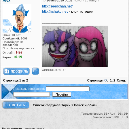
AIex
10-Янв-2010 00:31
(спустя 15 минут)
http://seedchan.net/
http://jishaku.net/
- клон тотошки
_________________
Стаж:
18 лет
Сообщений:
1008
Провайдер: Не
определен
Пол: Не определилось
Нет
Он-лайн:
+0.19
Карма:
APPURUJACKU!!!
[Бака рейнджер ⒷⒶⓀⒶ-team]
Страница
1
из
2
Страницы
:
1
,
2
След.
[Touhou Team]
[Kawaii Team]
Показать сообщения:
[Chaotic-Neutral's Team]
Vegetarians eat vegetables. Beware of humanitarians!
Список форумов Тоуки
»
Поиск и обмен
Текущее время:
06-Авг 06:59
Часовой пояс:
GMT + 3
Вы
не можете
начинать темы