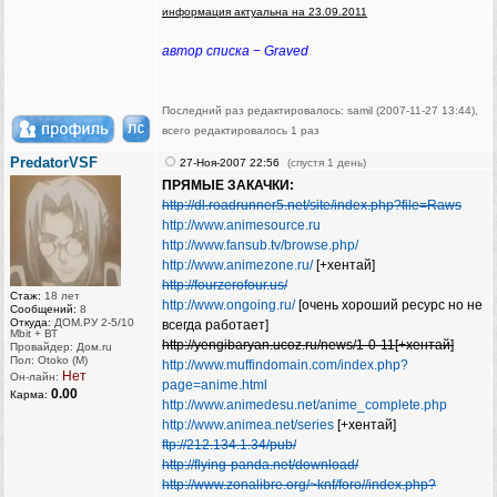
информация актуальна на 23.09.2011
автор списка − Graved
Последний раз редактировалось: samil (2007-11-27 13:44),
всего редактировалось 1 раз
PredatorVSF
27-Ноя-2007 22:56
(спустя 1 день)
ПРЯМЫЕ ЗАКАЧКИ:
http://dl.roadrunner5.net/site/index.php?file=Raws
http://www.animesource.ru
http://www.fansub.tv/browse.php/
http://www.animezone.ru/
[+хентай]
http://fourzerofour.us/
Стаж:
18 лет
http://www.ongoing.ru/
[очень хороший ресурс но не
Сообщений:
8
Откуда:
ДОМ.РУ 2-5/10
всегда работает]
Mbit + ВТ
http://yengibaryan.ucoz.ru/news/1-0-11[+хентай]
Провайдер: Дом.ru
Пол: Otoko (M)
http://www.muffindomain.com/index.php?
Нет
Он-лайн:
page=anime.html
0.00
Карма:
http://www.animedesu.net/anime_complete.php
http://www.animea.net/series
[+хентай]
ftp://212.134.1.34/pub/
http://flying-panda.net/download/
http://www.zonalibre.org/~knf/foro//index.php?