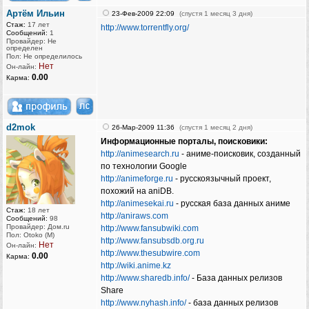
Артём Ильин
23-Фев-2009 22:09
(спустя 1 месяц 3 дня)
Стаж:
17 лет
http://www.torrentfly.org/
Сообщений:
1
Провайдер: Не
определен
Пол: Не определилось
Нет
Он-лайн:
0.00
Карма:
d2mok
26-Мар-2009 11:36
(спустя 1 месяц 2 дня)
Информационные порталы, поисковики:
http://animesearch.ru
- аниме-поисковик, созданный
по технологии Google
http://animeforge.ru
- русскоязычный проект,
похожий на aniDB.
http://animesekai.ru
- русская база данных аниме
Стаж:
18 лет
http://aniraws.com
Сообщений:
98
Провайдер: Дом.ru
http://www.fansubwiki.com
Пол: Otoko (M)
http://www.fansubsdb.org.ru
Нет
Он-лайн:
http://www.thesubwire.com
0.00
Карма:
http://wiki.anime.kz
http://www.sharedb.info/
- База данных релизов
Share
http://www.nyhash.info/
- база данных релизов