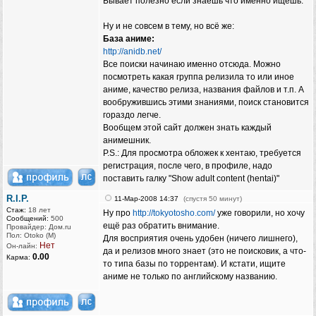
Бывает полезно если знаешь что именно ищешь.
Ну и не совсем в тему, но всё же:
База аниме:
http://anidb.net/
Все поиски начинаю именно отсюда. Можно
посмотреть какая группа релизила то или иное
аниме, качество релиза, названия файлов и т.п. А
вообружившись этими знаниями, поиск становится
гораздо легче.
Вообщем этой сайт должен знать каждый
анимешник.
P.S.: Для просмотра обложек к хентаю, требуется
регистрация, после чего, в профиле, надо
поставить галку "Show adult content (hentai)"
R.I.P.
11-Мар-2008 14:37
(спустя 50 минут)
Стаж:
18 лет
Ну про
http://tokyotosho.com/
уже говорили, но хочу
Сообщений:
500
ещё раз обратить внимание.
Провайдер: Дом.ru
Пол: Otoko (M)
Для восприятия очень удобен (ничего лишнего),
Нет
Он-лайн:
да и релизов много знает (это не поисковик, а что-
0.00
Карма:
то типа базы по торрентам). И кстати, ищите
аниме не только по английскому названию.