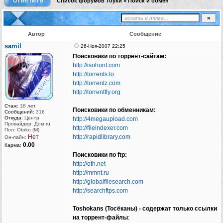
Список форумов Тоуки
»
Поиск и обмен
Автор
Сообщение
samil
26-Ноя-2007 22:25
Поисковики по торрент-сайтам:
http://isohunt.com
http://torrents.to
http://torrentz.com
http://torrentfly.org
Стаж:
18 лет
Поисковики по обменникам:
Сообщений:
316
Откуда:
Центр
http://4megaupload.com
Провайдер: Дом.ru
http://fileindexer.com
Пол: Otoko (M)
Нет
http://rapidlibrary.com
Он-лайн:
0.00
Карма:
Поисковики по ftp:
http://oth.net
http://mmnt.ru
http://globalfilesearch.com
http://searchftps.com
Toshokans (Тосёканы) - содержат только ссылки
на торрент-файлы
: