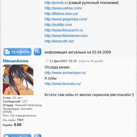
http://proisk.ru
[самый рулезный поисковик]
http://www.uafree.com/
http://filebox.kiev.ua/
http://www.gegereka.com/
http://pubftp.com
http://www.filesearch.ru
http://www.fileindexer.com
http://www.oth.net
информация актуальна на 02.04.2009
HitmanAnime
17-Дек-2007 15:15
(спустя 19 дней)
Отсюда качаю :
http://www.animelayer.ru/
А субы :
http://www.fansubs.ru/
Кстати там сибы от многих сериалов (им спасибо !)
Стаж:
18 лет
Сообщений:
127
Откуда:
Нижний Новгород
Провайдер: Билайн
(IXNN)
Пол: Не определилось
Нет
Он-лайн:
0.00
Карма: