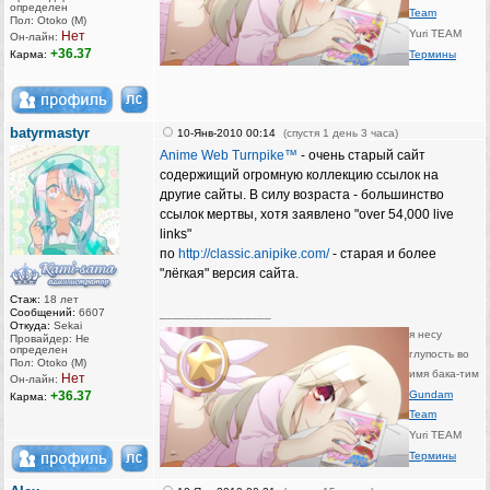
определен
Team
Пол: Otoko (M)
Yuri TEAM
Нет
Он-лайн:
+36.37
Карма:
Термины
batyrmastyr
10-Янв-2010 00:14
(спустя 1 день 3 часа)
Anime Web Turnpike™
- очень старый сайт
содержищий огромную коллекцию ссылок на
другие сайты. В силу возраста - большинство
ссылок мертвы, хотя заявлено "over 54,000 live
links"
по
http://classic.anipike.com/
- старая и более
"лёгкая" версия сайта.
Стаж:
18 лет
Сообщений:
6607
_________________
Откуда:
Sekai
я несу
Провайдер: Не
определен
глупость во
Пол: Otoko (M)
имя бака-тим
Нет
Он-лайн:
+36.37
Gundam
Карма:
Team
Yuri TEAM
Термины