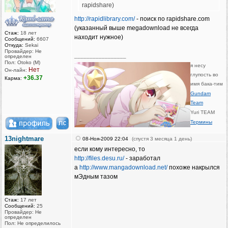
rapidshare)
http://rapidlibrary.com/
- поиск по rapidshare.com
(указанный выше megadownload не всегда
Стаж:
18 лет
находит нужное)
Сообщений:
6607
Откуда:
Sekai
Провайдер: Не
_________________
определен
Пол: Otoko (M)
я несу
Нет
Он-лайн:
глупость во
+36.37
Карма:
имя бака-тим
Gundam
Team
Yuri TEAM
Термины
13nightmare
08-Ноя-2009 22:04
(спустя 3 месяца 1 день)
если кому интересно, то
http://files.desu.ru/
- заработал
а
http://www.mangadownload.net/
похоже накрылся
мЭдным тазом
Стаж:
17 лет
Сообщений:
25
Провайдер: Не
определен
Пол: Не определилось