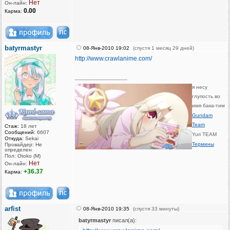
Нет
Он-лайн:
0.00
Карма:
batyrmastyr
08-Янв-2010 19:02
(спустя 1 месяц 29 дней)
http://www.crawlanime.com/
_________________
я несу
глупость во
имя бака-тим
Gundam
Team
Стаж:
18 лет
Сообщений:
6607
Yuri TEAM
Откуда:
Sekai
Термины
Провайдер: Не
определен
Пол: Otoko (M)
Нет
Он-лайн:
+36.37
Карма:
arfist
08-Янв-2010 19:35
(спустя 33 минуты)
batyrmastyr
писал(а):