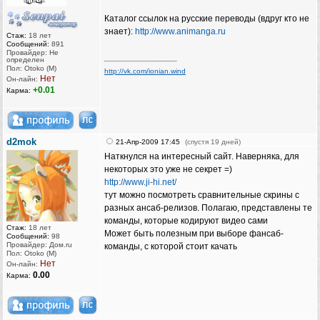
Каталог ссылок на русские переводы (вдруг кто не
знает):
http://www.animanga.ru
Стаж:
18 лет
Сообщений:
891
Провайдер: Не
_________________
определен
Пол: Otoko (M)
http://vk.com/ionian.wind
Нет
Он-лайн:
+0.01
Карма:
d2mok
21-Апр-2009 17:45
(спустя 19 дней)
Наткнулся на интересный сайт. Наверняка, для
некоторых это уже не секрет =)
http://www.ji-hi.net/
тут можно посмотреть сравнительные скрины с
разных ансаб-релизов. Полагаю, представлены те
команды, которые кодируют видео сами
Стаж:
18 лет
Может быть полезным при выборе фансаб-
Сообщений:
98
Провайдер: Дом.ru
команды, с которой стоит качать
Пол: Otoko (M)
Нет
Он-лайн:
0.00
Карма: