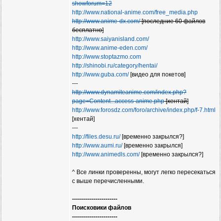
showforum=12
http://www.national-anime.com/free_media.php
http://www.anime-dx.com/
[последние 60 файлов
бесплатно]
http://www.saiyanisland.com/
http://www.anime-eden.com/
http://www.stoptazmo.com
http://shinobi.ru/category/hentai/
http://www.guba.com/
[видео для покетов]
---
http://www.dynamiteanime.com/index.php?
page=Content...access-anime.php
[хентай]
http://www.forosdz.com/foro/archive/index.php/f-7.html
[хентай]
---
http://files.desu.ru/
[временно закрылся?]
http://www.aumi.ru/
[временно закрылся]
http://www.animedls.com/
[временно закрылся?]
^ Все линки проверенны, могут легко пересекаться
с выше перечисленными.
-----------------------
Поисковики файлов
-----------------------