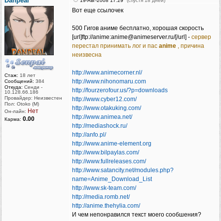
Danpeal
19-Авг-2008 17:29
(спустя 18 дней)
Вот еще ссылочек
500 Гигов аниме бесплатно, хорошая скорость
[url]ftp://anime:anime@animeserver.ru/[/url] -
сервер
перестал принимать лог и пас
anime
, причина
неизвесна
http://www.animecorner.nl/
Стаж:
18 лет
http://www.nihonomaru.com
Сообщений:
384
Откуда:
Сенди -
http://fourzerofour.us/?p=downloads
10.128.66.186
Провайдер: Неизвестен
http://www.cyber12.com/
Пол: Otoko (M)
http://www.otakuking.com/
Нет
Он-лайн:
http://www.animea.net/
0.00
Карма:
http://mediashock.ru/
http://anfo.pl/
http://www.anime-element.org
http://www.bilpaylas.com/
http://www.fullreleases.com/
http://www.satancity.net/modules.php?
name=Anime_Download_List
http://www.sk-team.com/
http://media.romb.net/
http://anime.thehylia.com/
И чем непонравился текст моего сообшения?