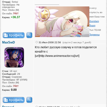
Откуда:
Sekai
_________________
Провайдер: Не
определен
я несу
Пол: Otoko (M)
глупость во
Нет
Он-лайн:
имя бака-тим
+36.37
Карма:
Gundam
Team
Yuri TEAM
Термины
MaxSwD
31-Июл-2008 22:56
(спустя 2 месяца 7 дней)
Кто любит русскую озвучку и готов поделится
качайте с
[url]http://www.animereactor.ru[/url]
Стаж:
18 лет
Сообщений:
29
Откуда:
Сормово
Провайдер: ВТ (IXNN)
Пол: Otoko (M)
Нет
Он-лайн:
0.00
Карма: