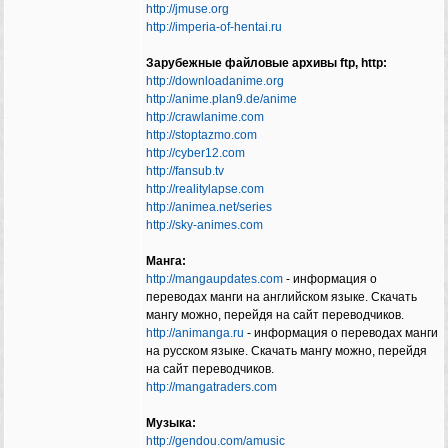
http://jmuse.org
http://imperia-of-hentai.ru
Зарубежные файловые архивы ftp, http:
http://downloadanime.org
http://anime.plan9.de/anime
http://crawlanime.com
http://stoptazmo.com
http://cyber12.com
http://fansub.tv
http://realitylapse.com
http://animea.net/series
http://sky-animes.com
Манга:
http://mangaupdates.com
- информация о
переводах манги на английском языке. Скачать
мангу можно, перейдя на сайт переводчиков.
http://animanga.ru
- информация о переводах манги
на русском языке. Скачать мангу можно, перейдя
на сайт переводчиков.
http://mangatraders.com
Музыка:
http://gendou.com/amusic