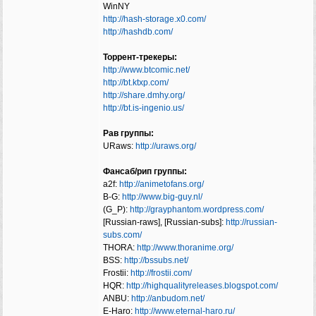
WinNY
http://hash-storage.x0.com/
http://hashdb.com/
Торрент-трекеры:
http://www.btcomic.net/
http://bt.ktxp.com/
http://share.dmhy.org/
http://bt.is-ingenio.us/
Рав группы:
URaws:
http://uraws.org/
Фансаб/рип группы:
a2f:
http://animetofans.org/
B-G:
http://www.big-guy.nl/
(G_P):
http://grayphantom.wordpress.com/
[Russian-raws], [Russian-subs]:
http://russian-
subs.com/
THORA:
http://www.thoranime.org/
BSS:
http://bssubs.net/
Frostii:
http://frostii.com/
HQR:
http://highqualityreleases.blogspot.com/
ANBU:
http://anbudom.net/
E-Haro:
http://www.eternal-haro.ru/