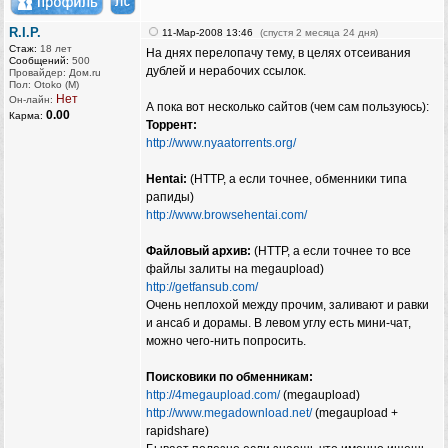
R.I.P.
11-Мар-2008 13:46
(спустя 2 месяца 24 дня)
Стаж:
18 лет
На днях перелопачу тему, в целях отсеивания
Сообщений:
500
дублей и нерабочих ссылок.
Провайдер: Дом.ru
Пол: Otoko (M)
Нет
Он-лайн:
А пока вот несколько сайтов (чем сам пользуюсь):
0.00
Карма:
Торрент:
http://www.nyaatorrents.org/
Hentai:
(HTTP, а если точнее, обменники типа
рапиды)
http://www.browsehentai.com/
Файловый архив:
(HTTP, а если точнее то все
файлы залиты на megaupload)
http://getfansub.com/
Очень неплохой между прочим, заливают и равки
и ансаб и дорамы. В левом углу есть мини-чат,
можно чего-нить попросить.
Поисковики по обменникам:
http://4megaupload.com/
(megaupload)
http://www.megadownload.net/
(megaupload +
rapidshare)