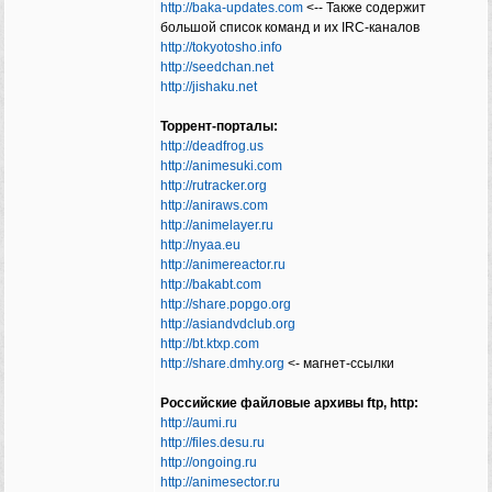
http://baka-updates.com
‍‍<‍‍-- Также содержит
большой список команд и их IRC-каналов
http://tokyotosho.info
http://seedchan.net
http://jishaku.net
Торрент-порталы:
http://deadfrog.us
http://animesuki.com
http://rutracker.org
http://aniraws.com
http://animelayer.ru
http://nyaa.eu
http://animereactor.ru
http://bakabt.com
http://share.popgo.org
http://asiandvdclub.org
http://bt.ktxp.com
http://share.dmhy.org
‍‍<‍‍- магнет-ссылки
Российские файловые архивы ftp, http:
http://aumi.ru
http://files.desu.ru
http://ongoing.ru
http://animesector.ru