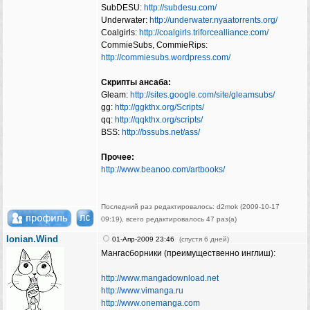
SubDESU:
http://subdesu.com/
Underwater:
http://underwater.nyaatorrents.org/
Coalgirls:
http://coalgirls.triforcealliance.com/
CommieSubs, CommieRips:
http://commiesubs.wordpress.com/
Скрипты ансаба:
Gleam:
http://sites.google.com/site/gleamsubs/
gg:
http://ggkthx.org/Scripts/
qq:
http://qqkthx.org/scripts/
BSS:
http://bssubs.net/ass/
Прочее:
http://www.beanoo.com/artbooks/
Последний раз редактировалось: d2mok (2009-10-17
09:19), всего редактировалось 47 раз(а)
Ionian.Wind
01-Апр-2009 23:46
(спустя 6 дней)
Мангасборники (преимущественно инглиш):
http://www.mangadownload.net
http://www.vimanga.ru
http://www.onemanga.com