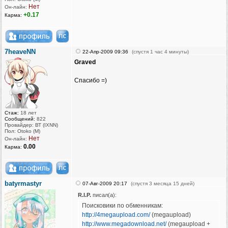
Нет
Он-лайн:
+0.17
Карма:
7heaveNN
22-Апр-2009 09:36
(спустя 1 час 4 минуты)
Graved
Спасибо =)
Стаж:
18 лет
Сообщений:
822
Провайдер: ВТ (IXNN)
Пол: Otoko (M)
Нет
Он-лайн:
0.00
Карма:
batyrmastyr
07-Авг-2009 20:17
(спустя 3 месяца 15 дней)
R.I.P.
писал(а):
Поисковики по обменникам:
http://4megaupload.com/
(megaupload)
http://www.megadownload.net/
(megaupload +