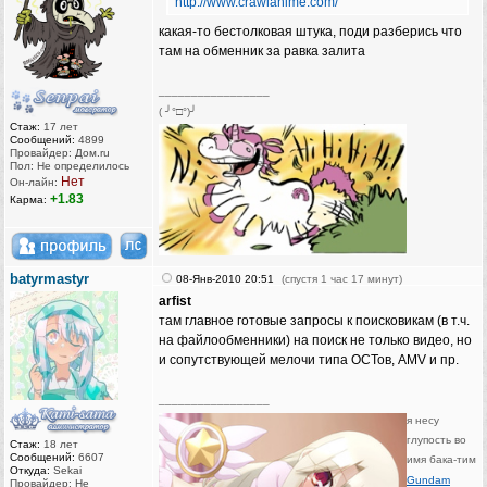
http://www.crawlanime.com/
какая-то бестолковая штука, поди разберись что
там на обменник за равка залита
_________________
( ╯°□°)╯
Стаж:
17 лет
Сообщений:
4899
Провайдер: Дом.ru
Пол: Не определилось
Нет
Он-лайн:
+1.83
Карма:
batyrmastyr
08-Янв-2010 20:51
(спустя 1 час 17 минут)
arfist
там главное готовые запросы к поисковикам (в т.ч.
на файлообменники) на поиск не только видео, но
и сопутствующей мелочи типа ОСТов, AMV и пр.
_________________
я несу
глупость во
Стаж:
18 лет
Сообщений:
6607
имя бака-тим
Откуда:
Sekai
Gundam
Провайдер: Не