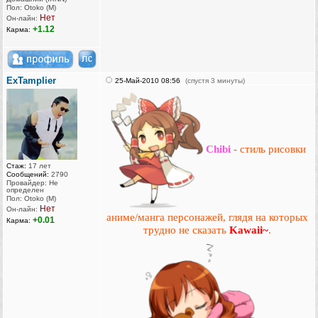
Пол: Otoko (M)
Нет
Он-лайн:
+1.12
Карма:
ExTamplier
25-Май-2010 08:56
(спустя 3 минуты)
Chibi
- стиль рисовки
Стаж:
17 лет
Сообщений:
2790
Провайдер: Не
определен
Пол: Otoko (M)
Нет
Он-лайн:
аниме/манга персонажей, глядя на которых
+0.01
Карма:
трудно не сказать
Kawaii~
.