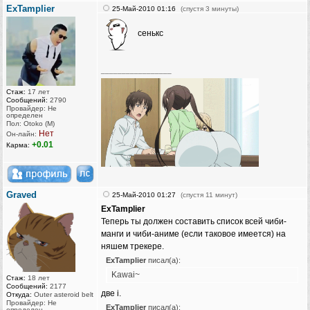
ExTamplier
25-Май-2010 01:16
(спустя 3 минуты)
сенькс
_________________
Стаж:
17 лет
Сообщений:
2790
Провайдер: Не
определен
Пол: Otoko (M)
Нет
Он-лайн:
+0.01
Карма:
Graved
25-Май-2010 01:27
(спустя 11 минут)
ExTamplier
Теперь ты должен составить список всей чиби-
манги и чиби-аниме (если таковое имеется) на
няшем трекере.
ExTamplier
писал(а):
Kawai~
Стаж:
18 лет
Сообщений:
2177
две i.
Откуда:
Outer asteroid belt
Провайдер: Не
ExTamplier
писал(а):
определен