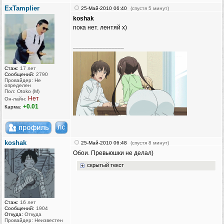
ExTamplier
25-Май-2010 06:40
(спустя 5 минут)
koshak
пока нет. лентяй х)
_________________
Стаж:
17 лет
Сообщений:
2790
Провайдер: Не
определен
Пол: Otoko (M)
Нет
Он-лайн:
+0.01
Карма:
koshak
25-Май-2010 06:48
(спустя 8 минут)
Обои. Превьюшки не делал)
скрытый текст
Стаж:
16 лет
Сообщений:
1904
Откуда:
Откуда
Провайдер: Неизвестен