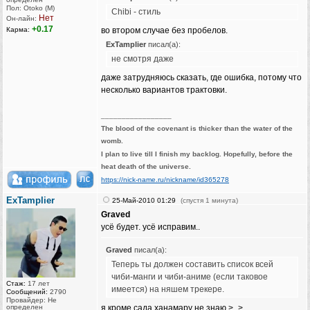
Пол: Otoko (M)
Chibi - стиль
Нет
Он-лайн:
+0.17
Карма:
во втором случае без пробелов.
ExTamplier
писал(а):
не смотря даже
даже затрудняюсь сказать, где ошибка, потому что
несколько вариантов трактовки.
_________________
The blood of the covenant is thicker than the water of the
womb.
I plan to live till I finish my backlog. Hopefully, before the
heat death of the universe.
https://nick-name.ru/nickname/id365278
ExTamplier
25-Май-2010 01:29
(спустя 1 минута)
Graved
усё будет. усё исправим..
Graved
писал(а):
Теперь ты должен составить список всей
чиби-манги и чиби-аниме (если таковое
Стаж:
17 лет
имеется) на няшем трекере.
Сообщений:
2790
Провайдер: Не
определен
я кроме сада ханамару не знаю >_>