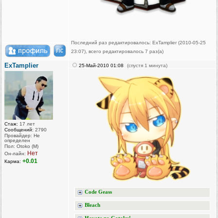
Последний раз редактировалось: ExTamplier (2010-05-25
23:07), всего редактировалось 7 раз(а)
ExTamplier
25-Май-2010 01:08
(спустя 1 минута)
Стаж:
17 лет
Сообщений:
2790
Провайдер: Не
определен
Пол: Otoko (M)
Нет
Он-лайн:
+0.01
Карма:
Code Geass
Bleach