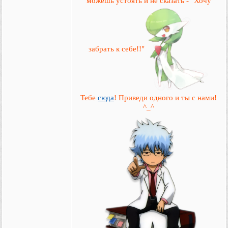
можешь устоять и не сказать - "Хочу
забрать к себе!!"
Тебе
сюда
! Приведи одного и ты с нами!
^_^