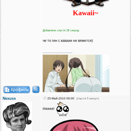
Kawaii~
Добавлено спустя 28 секунд:
че то гин с каваии не вяжется)
_________________
Nexuss
25-Май-2010 09:00
(спустя 5 минут)
Няяяя!