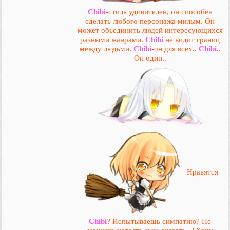
Chibi
-стиль удивителен, он способен
сделать любого персонажа милым. Он
может обьединить людей интересующихся
разными жанрами.
Chibi
не видит границ
между людьми.
Chibi
-он для всех..
Chibi
..
Он один..
Нравятся
Chibi
? Испытываешь симпатию? Не