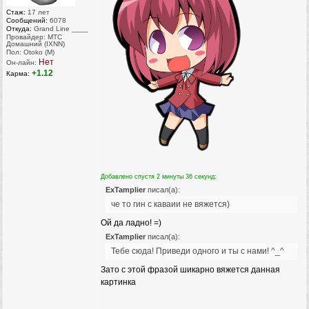
Стаж:
17 лет
Сообщений:
6078
Откуда:
Grand Line ____
Провайдер: МТС
Домашний (IXNN)
Пол: Otoko (M)
Нет
Он-лайн:
+1.12
Карма:
Добавлено спустя 2 минуты 36 секунд:
ExTamplier
писал(а):
че то гин с каваии не вяжется)
Ой да ладно! =)
ExTamplier
писал(а):
Тебе сюда! Приведи одного и ты с нами! ^_^
Зато с этой фразой шикарно вяжется данная
картинка
_________________