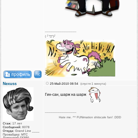
_________________
( ╯°□°)╯
Nexuss
25-Май-2010 08:54
(спустя 1 минута)
Гин-сан, шарж на шарж
_________________
Hate me. ^^ FUNimation shitscale fan! :DDD
Стаж:
17 лет
Сообщений:
6078
Откуда:
Grand Line ____
Провайдер: МТС
Домашний (IXNN)