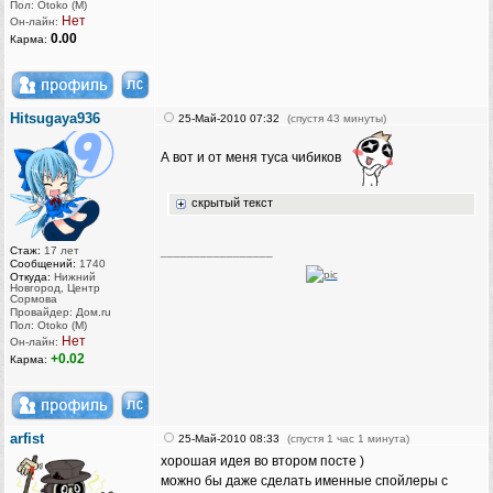
Пол: Otoko (M)
Нет
Он-лайн:
0.00
Карма:
Hitsugaya936
25-Май-2010 07:32
(спустя 43 минуты)
А вот и от меня туса чибиков
скрытый текст
Стаж:
17 лет
_________________
Сообщений:
1740
Откуда:
Нижний
Новгород, Центр
Сормова
Провайдер: Дом.ru
Пол: Otoko (M)
Нет
Он-лайн:
+0.02
Карма:
arfist
25-Май-2010 08:33
(спустя 1 час 1 минута)
хорошая идея во втором посте )
можно бы даже сделать именные спойлеры с