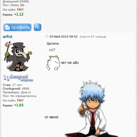
Домашний (IXNN)
Пол: Otoko (M)
Нет
Он-лайн:
+1.12
Карма:
arfist
25-Май-2010 08:52
(спустя 57 секунд)
Цитата:
нэ?
чет не айс
Стаж:
17 лет
Сообщений:
4899
Провайдер: Дом.ru
Пол: Не определилось
Нет
Он-лайн:
+1.83
Карма:
от меня