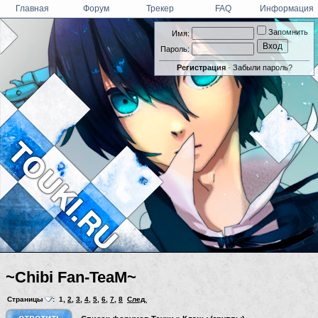
Главная
Форум
Трекер
FAQ
Информация
Запомнить
Имя:
Пароль:
Регистрация
·
Забыли пароль?
~Chibi Fan-TeaM~
Страницы
:
1
,
2
,
3
,
4
,
5
,
6
,
7
,
8
След.