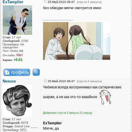
ExTamplier
25-Май-2010 08:47
(спустя 2 минуты)
без обводки мягче смотрится имхо
_________________
Стаж:
17 лет
Сообщений:
2790
Провайдер: Не
определен
Пол: Otoko (M)
Нет
Он-лайн:
+0.01
Карма:
Nexuss
25-Май-2010 08:47
(спустя 2 минуты)
Чибиков всегда воспринимал как сатирические
шаржи, а не как что-то кавайное
Добавлено спустя 2 минуты 15 секунд:
Стаж:
17 лет
Сообщений:
6078
ExTamplier
Откуда:
Grand Line ____
Мягче, да
Провайдер: МТС