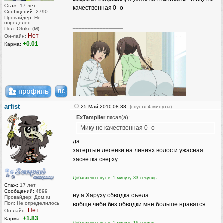
Стаж:
17 лет
качественная 0_о
Сообщений:
2790
Провайдер: Не
определен
_________________
Пол: Otoko (M)
Нет
Он-лайн:
+0.01
Карма:
arfist
25-Май-2010 08:38
(спустя 4 минуты)
ExTamplier
писал(а):
Мику не качественная 0_о
да
затертые лесенки на линиях волос и ужасная
засветка сверху
Добавлено спустя 1 минуту 33 секунды:
Стаж:
17 лет
Сообщений:
4899
ну а Харуху обводка съела
Провайдер: Дом.ru
Пол: Не определилось
вобще чиби без обводки мне больше нравятся
Нет
Он-лайн:
+1.83
Карма:
Добавлено спустя 1 минуту 16 секунд: