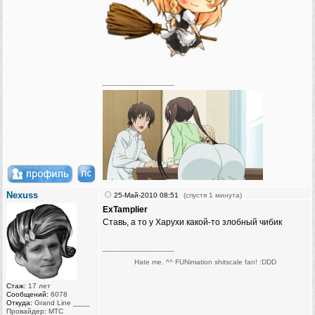
_________________
Nexuss
25-Май-2010 08:51
(спустя 1 минута)
ExTamplier
Ставь, а то у Харухи какой-то злобный чибик
_________________
Hate me. ^^ FUNimation shitscale fan! :DDD
Стаж:
17 лет
Сообщений:
6078
Откуда:
Grand Line ____
Провайдер: МТС