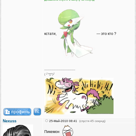
кстати,
— это кто ?
_________________
( ╯°□°)╯
Nexuss
25-Май-2010 08:41
(спустя 45 секунд)
Пикемон