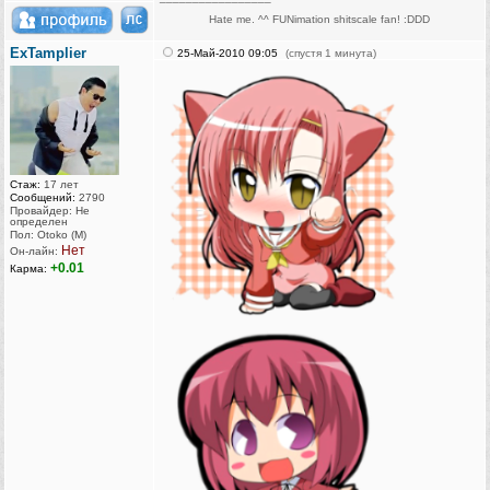
Hate me. ^^ FUNimation shitscale fan! :DDD
ExTamplier
25-Май-2010 09:05
(спустя 1 минута)
Стаж:
17 лет
Сообщений:
2790
Провайдер: Не
определен
Пол: Otoko (M)
Нет
Он-лайн:
+0.01
Карма: