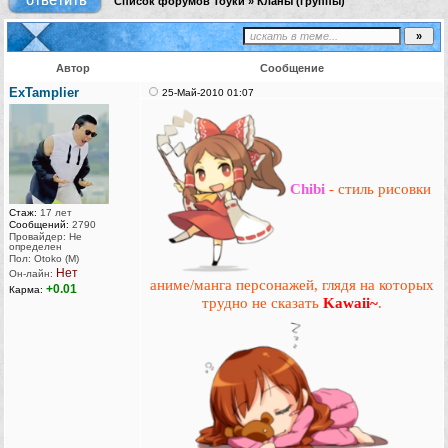
Список форумов Тоуки
»
Кланы (группы)
Автор
Сообщение
ExTamplier
25-Май-2010 01:07
Chibi
- стиль рисовки
Стаж:
17 лет
Сообщений:
2790
Провайдер: Не
определен
Пол: Otoko (M)
Нет
Он-лайн:
аниме/манга персонажей, глядя на которых
+0.01
Карма:
трудно не сказать
Kawaii~
.