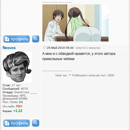
_________________
Nexuss
25-Май-2010 08:44
(спустя 1 минута)
А мне и с обводкой нравятся, у этого автора
прикольные чибики
_________________
Hate me. ^^ FUNimation shitscale fan! :DDD
Стаж:
17 лет
Сообщений:
6078
Откуда:
Grand Line ____
Провайдер: МТС
Домашний (IXNN)
Пол: Otoko (M)
Нет
Он-лайн:
+1.12
Карма: