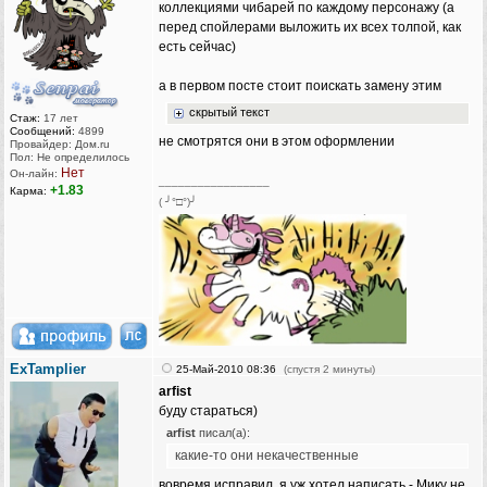
коллекциями чибарей по каждому персонажу (а
перед спойлерами выложить их всех толпой, как
есть сейчас)
а в первом посте стоит поискать замену этим
скрытый текст
Стаж:
17 лет
Сообщений:
4899
не смотрятся они в этом оформлении
Провайдер: Дом.ru
Пол: Не определилось
Нет
Он-лайн:
_________________
+1.83
Карма:
( ╯°□°)╯
ExTamplier
25-Май-2010 08:36
(спустя 2 минуты)
arfist
буду стараться)
arfist
писал(а):
какие-то они некачественные
вовремя исправил, я уж хотел написать - Мику не