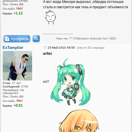
Домашний (IXNN)
А вот когда Минори вырезал, обводка потоньше
Пол: Otoko (M)
стала и смотрится как тень и придает объемности
Нет
Он-лайн:
+1.12
Карма:
_________________
Hate me. ^^ FUNimation shitscale fan! :DDD
ExTamplier
25-Май-2010 08:50
(спустя 33 секунды)
arfist
нэ?
Стаж:
17 лет
Сообщений:
2790
Провайдер: Не
определен
Пол: Otoko (M)
Нет
Он-лайн:
+0.01
Карма: