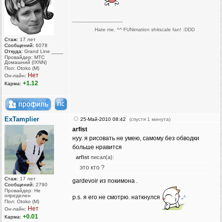
_________________
Hate me. ^^ FUNimation shitscale fan! :DDD
Стаж:
17 лет
Сообщений:
6078
Откуда:
Grand Line ____
Провайдер: МТС
Домашний (IXNN)
Пол: Otoko (M)
Нет
Он-лайн:
+1.12
Карма:
ExTamplier
25-Май-2010 08:42
(спустя 1 минута)
arfist
нуу. я рисовать не умею, самому без обводки
больше нравится
arfist
писал(а):
это кто ?
Стаж:
17 лет
gardevoir из покимона .
Сообщений:
2790
Провайдер: Не
определен
p.s. я его не смотрю. наткнулся
Пол: Otoko (M)
Нет
Он-лайн:
+0.01
Карма: