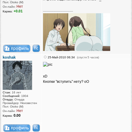
Пол: Otoko (M)
Нет
Он-лайн:
_________________
+0.01
Карма:
koshak
25-Май-2010 06:34
(спустя 5 часов)
xD
Кнопки "вступить" нету? оО
Стаж:
16 лет
Сообщений:
1904
Откуда:
Откуда
Провайдер: Неизвестен
Пол: Otoko (M)
Нет
Он-лайн:
0.00
Карма: