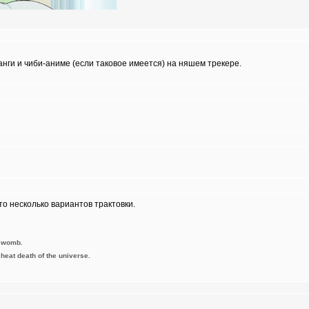
анги и чиби-аниме (если таковое имеется) на няшем трекере.
то несколько вариантов трактовки.
e womb.
e heat death of the universe.