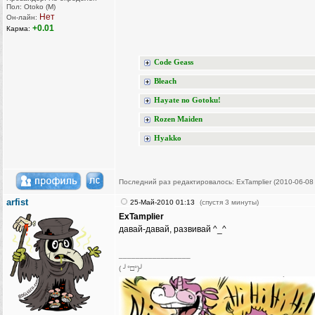
Пол: Otoko (M)
Нет
Он-лайн:
+0.01
Карма:
Code Geass
Bleach
Hayate no Gotoku!
Rozen Maiden
Hyakko
Последний раз редактировалось: ExTamplier (2010-06-08 
arfist
25-Май-2010 01:13
(спустя 3 минуты)
ExTamplier
давай-давай, развивай ^_^
_________________
( ╯°□°)╯