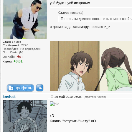
усё будет. усё исправим..
Graved
писал(а):
Теперь ты должен составить список всей 
я кроме сада ханамару не знаю >_>
_________________
Стаж:
17 лет
Сообщений:
2790
Провайдер: Не определен
Пол: Otoko (M)
Нет
Он-лайн:
+0.01
Карма:
koshak
25-Май-2010 06:34
(спустя 5 часов)
xD
Кнопки "вступить" нету? оО