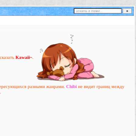
сказать
Kawaii~
.
нтересующихся разными жанрами.
Chibi
не видит границ между
.