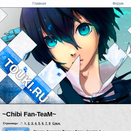
Главная
Форум
~Chibi Fan-TeaM~
Страницы
:
1
,
2
,
3
,
4
,
5
,
6
,
7
,
8
След.