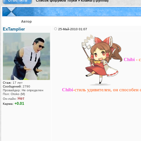
Список форумов Тоуки
»
Кланы (группы)
Автор
ExTamplier
25-Май-2010 01:07
Chibi
- 
Стаж:
17 лет
Сообщений:
2790
Chibi
-стиль удивителен, он способе
Провайдер: Не определен
Пол: Otoko (M)
Нет
Он-лайн:
+0.01
Карма: