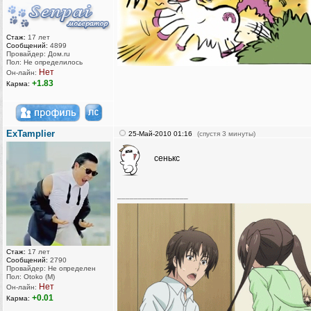
Стаж:
17 лет
Сообщений:
4899
Провайдер: Дом.ru
Пол: Не определилось
Нет
Он-лайн:
+1.83
Карма:
ExTamplier
25-Май-2010 01:16
(спустя 3 минуты)
сенькс
_________________
Стаж:
17 лет
Сообщений:
2790
Провайдер: Не определен
Пол: Otoko (M)
Нет
Он-лайн:
+0.01
Карма: