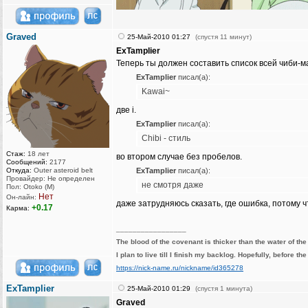
Graved
25-Май-2010 01:27
(спустя 11 минут)
ExTamplier
Теперь ты должен составить список всей чиби-м
ExTamplier
писал(а):
Kawai~
две i.
ExTamplier
писал(а):
Chibi - стиль
Стаж:
18 лет
во втором случае без пробелов.
Сообщений:
2177
Откуда:
Outer asteroid belt
ExTamplier
писал(а):
Провайдер: Не определен
не смотря даже
Пол: Otoko (M)
Нет
Он-лайн:
даже затрудняюсь сказать, где ошибка, потому ч
+0.17
Карма:
_________________
The blood of the covenant is thicker than the water of th
I plan to live till I finish my backlog. Hopefully, before th
https://nick-name.ru/nickname/id365278
ExTamplier
25-Май-2010 01:29
(спустя 1 минута)
Graved