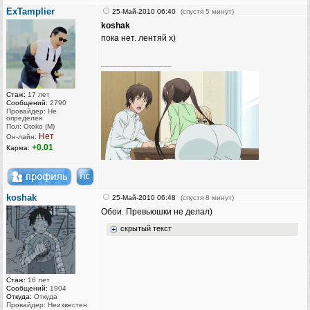
ExTamplier
25-Май-2010 06:40
(спустя 5 минут)
koshak
пока нет. лентяй х)
_________________
Стаж:
17 лет
Сообщений:
2790
Провайдер: Не
определен
Пол: Otoko (M)
Нет
Он-лайн:
+0.01
Карма:
koshak
25-Май-2010 06:48
(спустя 8 минут)
Обои. Превьюшки не делал)
скрытый текст
Стаж:
16 лет
Сообщений:
1904
Откуда:
Откуда
Провайдер: Неизвестен