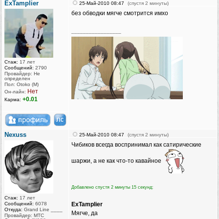
ExTamplier
25-Май-2010 08:47
(спустя 2 минуты)
без обводки мягче смотрится имхо
_________________
Стаж:
17 лет
Сообщений:
2790
Провайдер: Не
определен
Пол: Otoko (M)
Нет
Он-лайн:
+0.01
Карма:
Nexuss
25-Май-2010 08:47
(спустя 2 минуты)
Чибиков всегда воспринимал как сатирические
шаржи, а не как что-то кавайное
Добавлено спустя 2 минуты 15 секунд:
Стаж:
17 лет
Сообщений:
6078
ExTamplier
Откуда:
Grand Line ____
Мягче, да
Провайдер: МТС