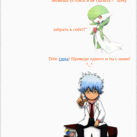
можешь устоять и не сказать - "Хочу
забрать к себе!!"
Тебе
сюда
! Приведи одного и ты с нами!
^_^