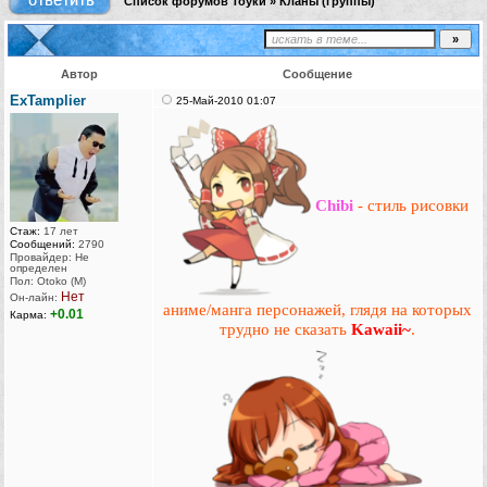
Список форумов Тоуки
»
Кланы (группы)
Автор
Сообщение
ExTamplier
25-Май-2010 01:07
Chibi
- стиль рисовки
Стаж:
17 лет
Сообщений:
2790
Провайдер: Не
определен
Пол: Otoko (M)
Нет
Он-лайн:
аниме/манга персонажей, глядя на которых
+0.01
Карма:
трудно не сказать
Kawaii~
.