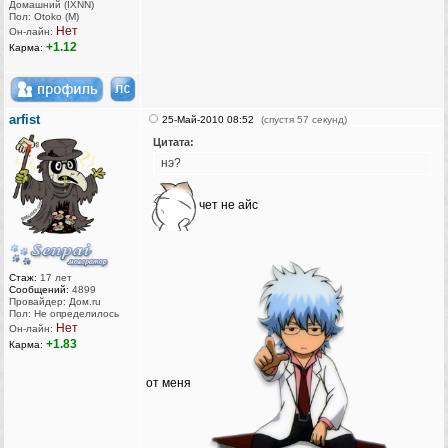
Домашний (IXNN)
Пол: Otoko (M)
Нет
Он-лайн:
+1.12
Карма:
arfist
25-Май-2010 08:52
(спустя 57 секунд)
Цитата:
нэ?
чет не айс
Стаж:
17 лет
Сообщений:
4899
Провайдер: Дом.ru
Пол: Не определилось
Нет
Он-лайн:
+1.83
Карма:
от меня