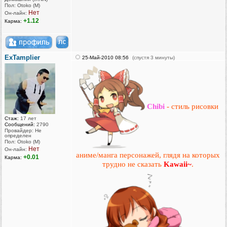
Пол: Otoko (M)
Нет
Он-лайн:
+1.12
Карма:
ExTamplier
25-Май-2010 08:56
(спустя 3 минуты)
Chibi
- стиль рисовки
Стаж:
17 лет
Сообщений:
2790
Провайдер: Не
определен
Пол: Otoko (M)
Нет
Он-лайн:
аниме/манга персонажей, глядя на которых
+0.01
Карма:
трудно не сказать
Kawaii~
.