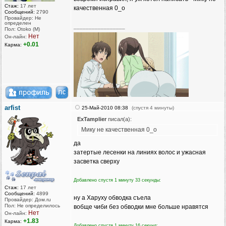
Стаж:
17 лет
качественная 0_о
Сообщений:
2790
Провайдер: Не
определен
_________________
Пол: Otoko (M)
Нет
Он-лайн:
+0.01
Карма:
arfist
25-Май-2010 08:38
(спустя 4 минуты)
ExTamplier
писал(а):
Мику не качественная 0_о
да
затертые лесенки на линиях волос и ужасная
засветка сверху
Добавлено спустя 1 минуту 33 секунды:
Стаж:
17 лет
Сообщений:
4899
ну а Харуху обводка съела
Провайдер: Дом.ru
Пол: Не определилось
вобще чиби без обводки мне больше нравятся
Нет
Он-лайн:
+1.83
Карма:
Добавлено спустя 1 минуту 16 секунд: