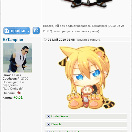
Последний раз редактировалось: ExTamplier (2010-05-25
23:07), всего редактировалось 7 раз(а)
ExTamplier
25-Май-2010 01:08
(спустя 1 минута)
Стаж:
17 лет
Сообщений:
2790
Провайдер: Не
определен
Пол: Otoko (M)
Нет
Он-лайн:
+0.01
Карма:
Code Geass
Bleach