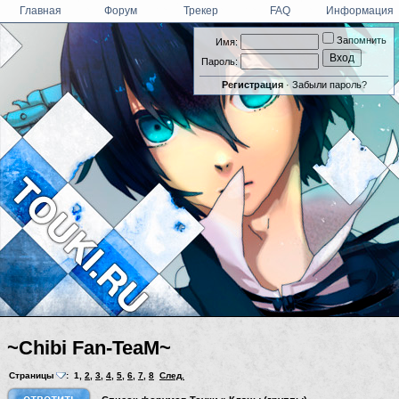
Главная
Форум
Трекер
FAQ
Информация
Запомнить
Имя:
Пароль:
Регистрация
·
Забыли пароль?
~Chibi Fan-TeaM~
Страницы
:
1
,
2
,
3
,
4
,
5
,
6
,
7
,
8
След.