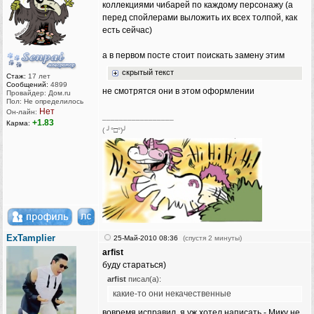
коллекциями чибарей по каждому персонажу (а
перед спойлерами выложить их всех толпой, как
есть сейчас)
а в первом посте стоит поискать замену этим
скрытый текст
Стаж:
17 лет
Сообщений:
4899
не смотрятся они в этом оформлении
Провайдер: Дом.ru
Пол: Не определилось
Нет
Он-лайн:
_________________
+1.83
Карма:
( ╯°□°)╯
ExTamplier
25-Май-2010 08:36
(спустя 2 минуты)
arfist
буду стараться)
arfist
писал(а):
какие-то они некачественные
вовремя исправил, я уж хотел написать - Мику не