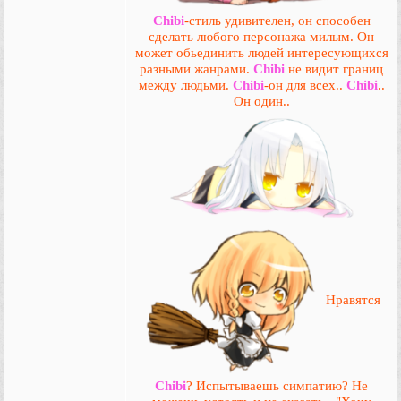
Chibi
-стиль удивителен, он способен
сделать любого персонажа милым. Он
может обьединить людей интересующихся
разными жанрами.
Chibi
не видит границ
между людьми.
Chibi
-он для всех..
Chibi
..
Он один..
Нравятся
Chibi
? Испытываешь симпатию? Не