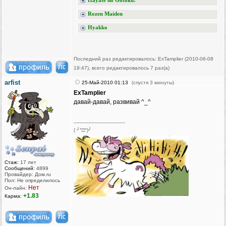
Hayate no Gotoku!
Rozen Maiden
Hyakko
Последний раз редактировалось: ExTamplier (2010-06-08
19:47), всего редактировалось 7 раз(а)
arfist
25-Май-2010 01:13
(спустя 3 минуты)
ExTamplier
давай-давай, развивай ^_^
_________________
( ╯°□°)╯
Стаж:
17 лет
Сообщений:
4899
Провайдер: Дом.ru
Пол: Не определилось
Нет
Он-лайн:
+1.83
Карма: