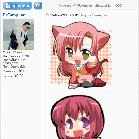
Hate me. ^^ FUNimation shitscale fan! :DDD
ExTamplier
25-Май-2010 09:05
(спустя 1 минута)
Стаж:
17 лет
Сообщений:
2790
Провайдер: Не
определен
Пол: Otoko (M)
Нет
Он-лайн:
+0.01
Карма: