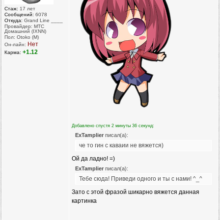
Стаж:
17 лет
Сообщений:
6078
Откуда:
Grand Line ____
Провайдер: МТС
Домашний (IXNN)
Пол: Otoko (M)
Нет
Он-лайн:
+1.12
Карма:
Добавлено спустя 2 минуты 36 секунд:
ExTamplier
писал(а):
че то гин с каваии не вяжется)
Ой да ладно! =)
ExTamplier
писал(а):
Тебе сюда! Приведи одного и ты с нами! ^_^
Зато с этой фразой шикарно вяжется данная
картинка
_________________