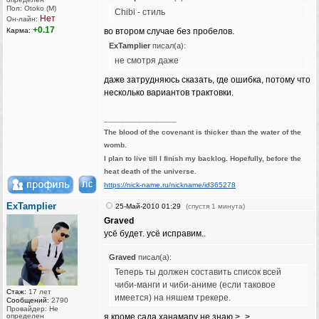
Пол: Otoko (M)
Chibi - стиль
Нет
Он-лайн:
+0.17
Карма:
во втором случае без пробелов.
ExTamplier
писал(а):
не смотря даже
даже затрудняюсь сказать, где ошибка, потому что
несколько вариантов трактовки.
_________________
The blood of the covenant is thicker than the water of the
womb.
I plan to live till I finish my backlog. Hopefully, before the
heat death of the universe.
https://nick-name.ru/nickname/id365278
ExTamplier
25-Май-2010 01:29
(спустя 1 минута)
Graved
усё будет. усё исправим..
Graved
писал(а):
Теперь ты должен составить список всей
чиби-манги и чиби-аниме (если таковое
Стаж:
17 лет
имеется) на няшем трекере.
Сообщений:
2790
Провайдер: Не
определен
я кроме сада ханамару не знаю >_>