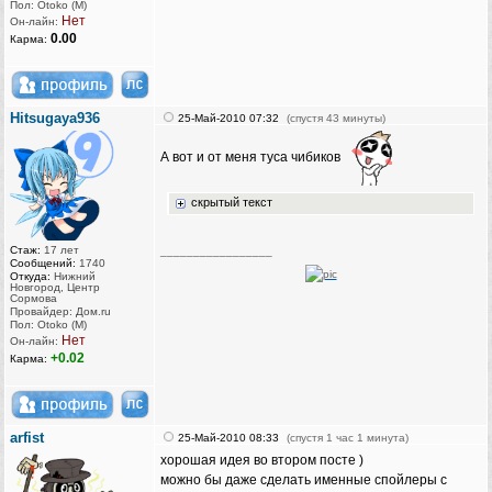
Пол: Otoko (M)
Нет
Он-лайн:
0.00
Карма:
Hitsugaya936
25-Май-2010 07:32
(спустя 43 минуты)
А вот и от меня туса чибиков
скрытый текст
Стаж:
17 лет
_________________
Сообщений:
1740
Откуда:
Нижний
Новгород, Центр
Сормова
Провайдер: Дом.ru
Пол: Otoko (M)
Нет
Он-лайн:
+0.02
Карма:
arfist
25-Май-2010 08:33
(спустя 1 час 1 минута)
хорошая идея во втором посте )
можно бы даже сделать именные спойлеры с