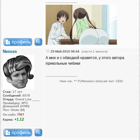
_________________
Nexuss
25-Май-2010 08:44
(спустя 1 минута)
А мне и с обводкой нравятся, у этого автора
прикольные чибики
_________________
Hate me. ^^ FUNimation shitscale fan! :DDD
Стаж:
17 лет
Сообщений:
6078
Откуда:
Grand Line ____
Провайдер: МТС
Домашний (IXNN)
Пол: Otoko (M)
Нет
Он-лайн:
+1.12
Карма: