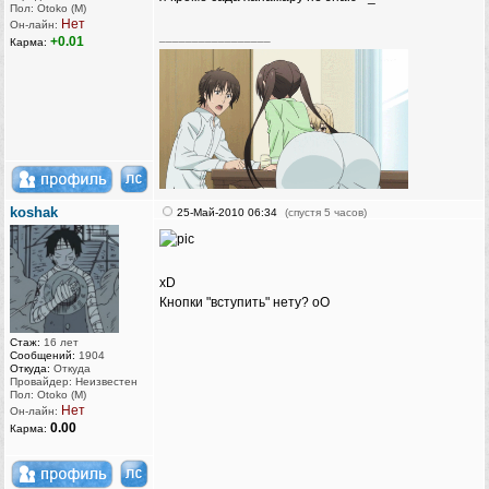
Пол: Otoko (M)
Нет
Он-лайн:
_________________
+0.01
Карма:
koshak
25-Май-2010 06:34
(спустя 5 часов)
xD
Кнопки "вступить" нету? оО
Стаж:
16 лет
Сообщений:
1904
Откуда:
Откуда
Провайдер: Неизвестен
Пол: Otoko (M)
Нет
Он-лайн:
0.00
Карма: