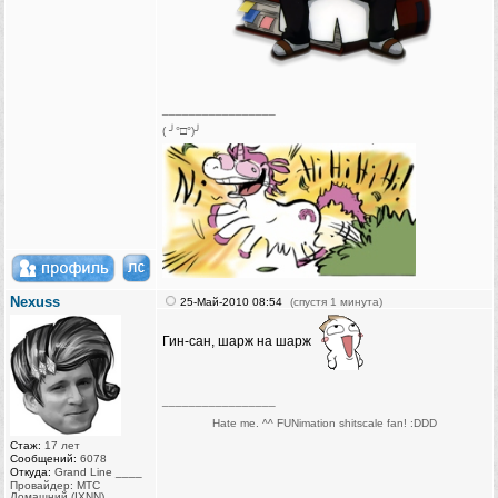
_________________
( ╯°□°)╯
Nexuss
25-Май-2010 08:54
(спустя 1 минута)
Гин-сан, шарж на шарж
_________________
Hate me. ^^ FUNimation shitscale fan! :DDD
Стаж:
17 лет
Сообщений:
6078
Откуда:
Grand Line ____
Провайдер: МТС
Домашний (IXNN)