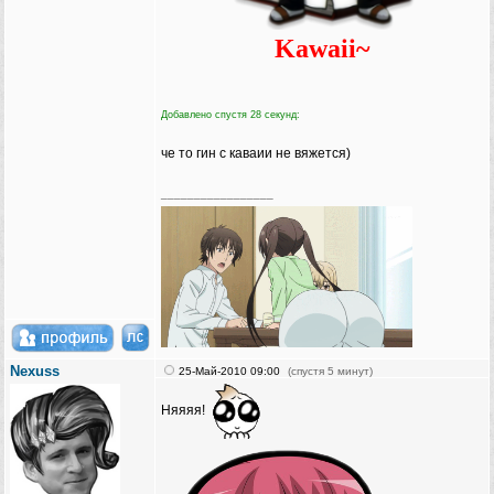
Kawaii~
Добавлено спустя 28 секунд:
че то гин с каваии не вяжется)
_________________
Nexuss
25-Май-2010 09:00
(спустя 5 минут)
Няяяя!