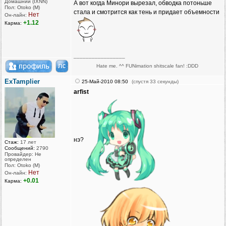
Домашний (IXNN)
А вот когда Минори вырезал, обводка потоньше
Пол: Otoko (M)
стала и смотрится как тень и придает объемности
Нет
Он-лайн:
+1.12
Карма:
_________________
Hate me. ^^ FUNimation shitscale fan! :DDD
ExTamplier
25-Май-2010 08:50
(спустя 33 секунды)
arfist
нэ?
Стаж:
17 лет
Сообщений:
2790
Провайдер: Не
определен
Пол: Otoko (M)
Нет
Он-лайн:
+0.01
Карма: