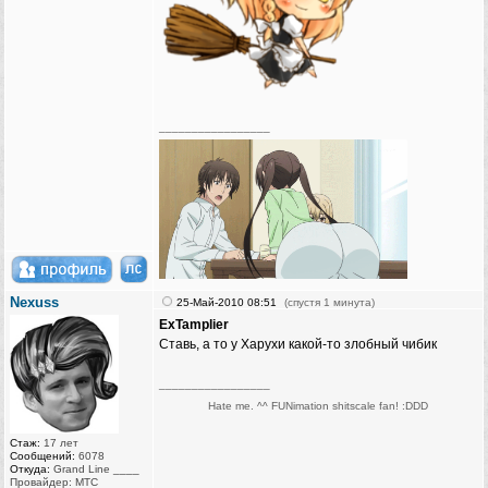
_________________
Nexuss
25-Май-2010 08:51
(спустя 1 минута)
ExTamplier
Ставь, а то у Харухи какой-то злобный чибик
_________________
Hate me. ^^ FUNimation shitscale fan! :DDD
Стаж:
17 лет
Сообщений:
6078
Откуда:
Grand Line ____
Провайдер: МТС