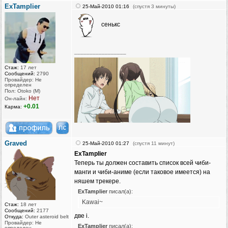
ExTamplier
25-Май-2010 01:16
(спустя 3 минуты)
сенькс
_________________
Стаж:
17 лет
Сообщений:
2790
Провайдер: Не
определен
Пол: Otoko (M)
Нет
Он-лайн:
+0.01
Карма:
Graved
25-Май-2010 01:27
(спустя 11 минут)
ExTamplier
Теперь ты должен составить список всей чиби-
манги и чиби-аниме (если таковое имеется) на
няшем трекере.
ExTamplier
писал(а):
Kawai~
Стаж:
18 лет
Сообщений:
2177
две i.
Откуда:
Outer asteroid belt
Провайдер: Не
ExTamplier
писал(а):
определен