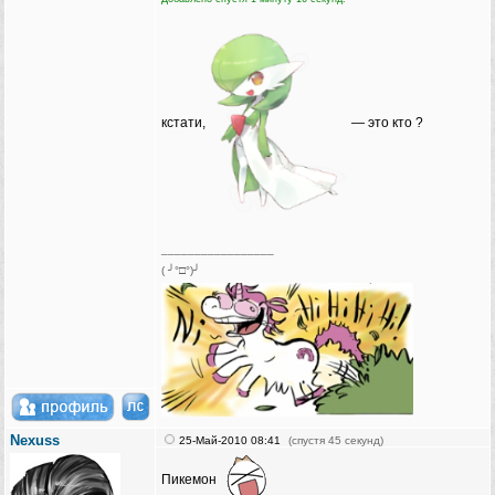
кстати,
— это кто ?
_________________
( ╯°□°)╯
Nexuss
25-Май-2010 08:41
(спустя 45 секунд)
Пикемон