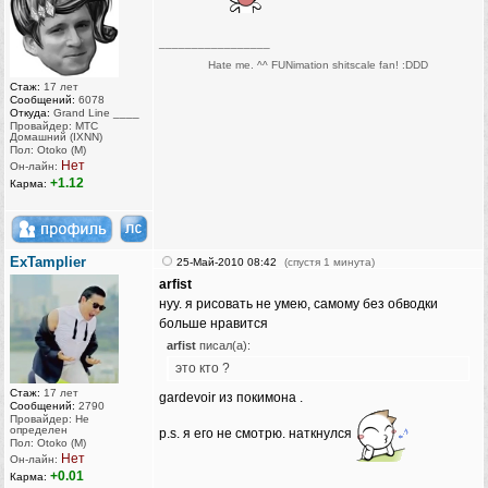
_________________
Hate me. ^^ FUNimation shitscale fan! :DDD
Стаж:
17 лет
Сообщений:
6078
Откуда:
Grand Line ____
Провайдер: МТС
Домашний (IXNN)
Пол: Otoko (M)
Нет
Он-лайн:
+1.12
Карма:
ExTamplier
25-Май-2010 08:42
(спустя 1 минута)
arfist
нуу. я рисовать не умею, самому без обводки
больше нравится
arfist
писал(а):
это кто ?
Стаж:
17 лет
gardevoir из покимона .
Сообщений:
2790
Провайдер: Не
определен
p.s. я его не смотрю. наткнулся
Пол: Otoko (M)
Нет
Он-лайн:
+0.01
Карма: