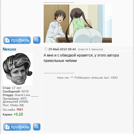
_________________
Nexuss
25-Май-2010 08:44
(спустя 1 минута)
А мне и с обводкой нравятся, у этого автора
прикольные чибики
_________________
Hate me. ^^ FUNimation shitscale fan! :DDD
Стаж:
17 лет
Сообщений:
6078
Откуда:
Grand Line ____
Провайдер: МТС
Домашний (IXNN)
Пол: Otoko (M)
Нет
Он-лайн:
+1.12
Карма: