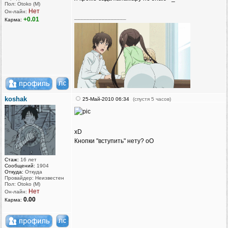
Пол: Otoko (M)
Нет
Он-лайн:
_________________
+0.01
Карма:
koshak
25-Май-2010 06:34
(спустя 5 часов)
xD
Кнопки "вступить" нету? оО
Стаж:
16 лет
Сообщений:
1904
Откуда:
Откуда
Провайдер: Неизвестен
Пол: Otoko (M)
Нет
Он-лайн:
0.00
Карма: