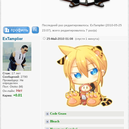
Последний раз редактировалось: ExTamplier (2010-05-25
23:07), всего редактировалось 7 раз(а)
ExTamplier
25-Май-2010 01:08
(спустя 1 минута)
Стаж:
17 лет
Сообщений:
2790
Провайдер: Не
определен
Пол: Otoko (M)
Нет
Он-лайн:
+0.01
Карма:
Code Geass
Bleach