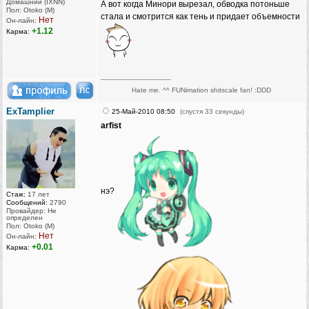
Домашний (IXNN)
А вот когда Минори вырезал, обводка потоньше
Пол: Otoko (M)
стала и смотрится как тень и придает объемности
Нет
Он-лайн:
+1.12
Карма:
_________________
Hate me. ^^ FUNimation shitscale fan! :DDD
ExTamplier
25-Май-2010 08:50
(спустя 33 секунды)
arfist
нэ?
Стаж:
17 лет
Сообщений:
2790
Провайдер: Не
определен
Пол: Otoko (M)
Нет
Он-лайн:
+0.01
Карма: