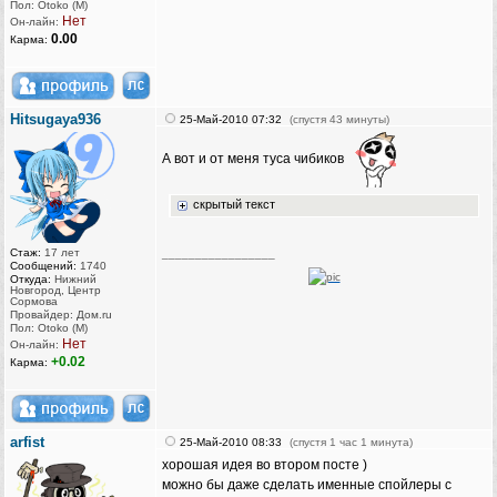
Пол: Otoko (M)
Нет
Он-лайн:
0.00
Карма:
Hitsugaya936
25-Май-2010 07:32
(спустя 43 минуты)
А вот и от меня туса чибиков
скрытый текст
Стаж:
17 лет
_________________
Сообщений:
1740
Откуда:
Нижний
Новгород, Центр
Сормова
Провайдер: Дом.ru
Пол: Otoko (M)
Нет
Он-лайн:
+0.02
Карма:
arfist
25-Май-2010 08:33
(спустя 1 час 1 минута)
хорошая идея во втором посте )
можно бы даже сделать именные спойлеры с