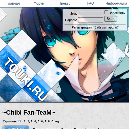
Главная
Форум
Трекер
FAQ
Информация
Запомнить
Имя:
Пароль:
Регистрация
·
Забыли пароль?
~Chibi Fan-TeaM~
Страницы
:
1
,
2
,
3
,
4
,
5
,
6
,
7
,
8
След.