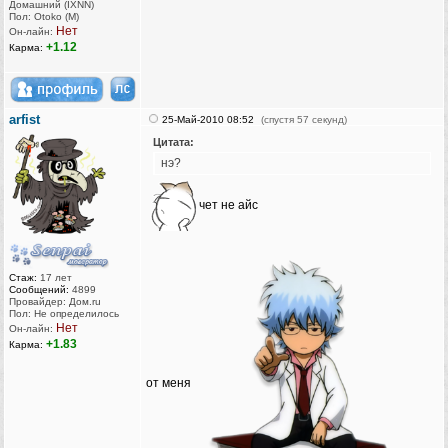
Домашний (IXNN)
Пол: Otoko (M)
Нет
Он-лайн:
+1.12
Карма:
arfist
25-Май-2010 08:52
(спустя 57 секунд)
Цитата:
нэ?
чет не айс
Стаж:
17 лет
Сообщений:
4899
Провайдер: Дом.ru
Пол: Не определилось
Нет
Он-лайн:
+1.83
Карма:
от меня