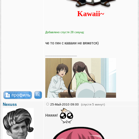
Kawaii~
Добавлено спустя 28 секунд:
че то гин с каваии не вяжется)
_________________
Nexuss
25-Май-2010 09:00
(спустя 5 минут)
Няяяя!