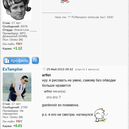
_________________
Hate me. ^^ FUNimation shitscale fan! :DDD
Стаж:
17 лет
Сообщений:
6078
Откуда:
Grand Line ____
Провайдер: МТС
Домашний (IXNN)
Пол: Otoko (M)
Нет
Он-лайн:
+1.12
Карма:
ExTamplier
25-Май-2010 08:42
(спустя 1 минута)
arfist
нуу. я рисовать не умею, самому без обводки
больше нравится
arfist
писал(а):
это кто ?
Стаж:
17 лет
gardevoir из покимона .
Сообщений:
2790
Провайдер: Не
определен
p.s. я его не смотрю. наткнулся
Пол: Otoko (M)
Нет
Он-лайн:
+0.01
Карма: