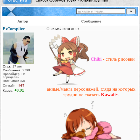
Список форумов Тоуки
»
Кланы (группы)
Автор
Сообщение
ExTamplier
25-Май-2010 01:07
Chibi
- стиль рисовки
Стаж:
17 лет
Сообщений:
2790
Провайдер: Не
определен
Пол: Otoko (M)
Нет
Он-лайн:
аниме/манга персонажей, глядя на которых
+0.01
Карма:
трудно не сказать
Kawaii~
.