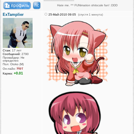
Hate me. ^^ FUNimation shitscale fan! :DDD
ExTamplier
25-Май-2010 09:05
(спустя 1 минута)
Стаж:
17 лет
Сообщений:
2790
Провайдер: Не
определен
Пол: Otoko (M)
Нет
Он-лайн:
+0.01
Карма: