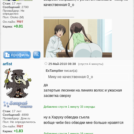
Стаж:
17 лет
качественная 0_о
Сообщений:
2790
Провайдер: Не
определен
_________________
Пол: Otoko (M)
Нет
Он-лайн:
+0.01
Карма:
arfist
25-Май-2010 08:38
(спустя 4 минуты)
ExTamplier
писал(а):
Мику не качественная 0_о
да
затертые лесенки на линиях волос и ужасная
засветка сверху
Добавлено спустя 1 минуту 33 секунды:
Стаж:
17 лет
Сообщений:
4899
ну а Харуху обводка съела
Провайдер: Дом.ru
Пол: Не определилось
вобще чиби без обводки мне больше нравятся
Нет
Он-лайн:
+1.83
Карма:
Добавлено спустя 1 минуту 16 секунд: