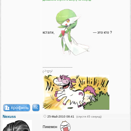
кстати,
— это кто ?
_________________
( ╯°□°)╯
Nexuss
25-Май-2010 08:41
(спустя 45 секунд)
Пикемон