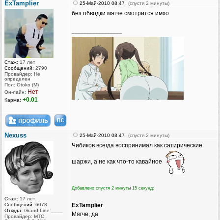
ExTamplier
25-Май-2010 08:47
(спустя 2 минуты)
без обводки мягче смотрится имхо
_________________
Стаж:
17 лет
Сообщений:
2790
Провайдер: Не
определен
Пол: Otoko (M)
Нет
Он-лайн:
+0.01
Карма:
Nexuss
25-Май-2010 08:47
(спустя 2 минуты)
Чибиков всегда воспринимал как сатирические
шаржи, а не как что-то кавайное
Добавлено спустя 2 минуты 15 секунд:
Стаж:
17 лет
Сообщений:
6078
ExTamplier
Откуда:
Grand Line ____
Мягче, да
Провайдер: МТС