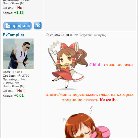
Пол: Otoko (M)
Нет
Он-лайн:
+1.12
Карма:
ExTamplier
25-Май-2010 08:56
(спустя 3 минуты)
Chibi
- стиль рисовки
Стаж:
17 лет
Сообщений:
2790
Провайдер: Не
определен
Пол: Otoko (M)
Нет
Он-лайн:
аниме/манга персонажей, глядя на которых
+0.01
Карма:
трудно не сказать
Kawaii~
.