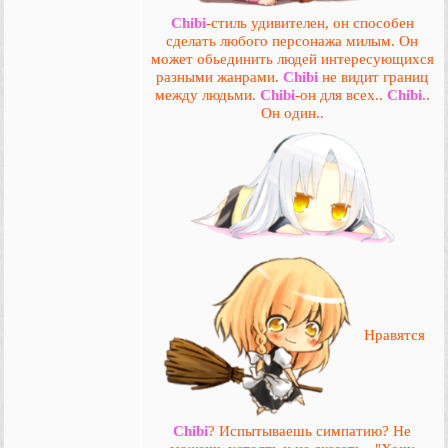
Chibi
-стиль удивителен, он способен
сделать любого персонажа милым. Он
может обьединить людей интересующихся
разными жанрами.
Chibi
не видит границ
между людьми.
Chibi
-он для всех..
Chibi
..
Он один..
Нравятся
Chibi
? Испытываешь симпатию? Не