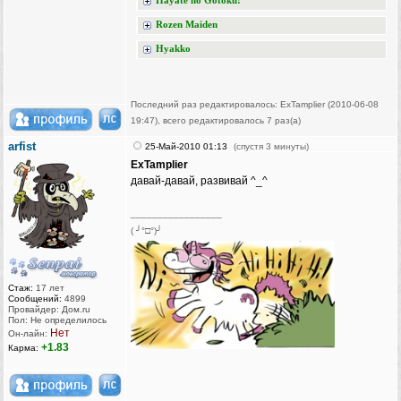
Hayate no Gotoku!
Rozen Maiden
Hyakko
Последний раз редактировалось: ExTamplier (2010-06-08
19:47), всего редактировалось 7 раз(а)
arfist
25-Май-2010 01:13
(спустя 3 минуты)
ExTamplier
давай-давай, развивай ^_^
_________________
( ╯°□°)╯
Стаж:
17 лет
Сообщений:
4899
Провайдер: Дом.ru
Пол: Не определилось
Нет
Он-лайн:
+1.83
Карма: