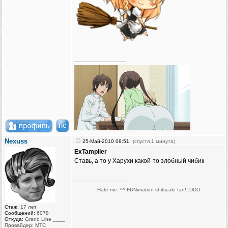
_________________
Nexuss
25-Май-2010 08:51
(спустя 1 минута)
ExTamplier
Ставь, а то у Харухи какой-то злобный чибик
_________________
Hate me. ^^ FUNimation shitscale fan! :DDD
Стаж:
17 лет
Сообщений:
6078
Откуда:
Grand Line ____
Провайдер: МТС