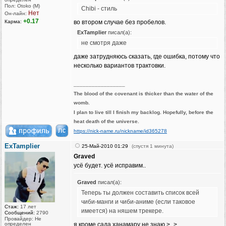
Пол: Otoko (M)
Chibi - стиль
Нет
Он-лайн:
+0.17
Карма:
во втором случае без пробелов.
ExTamplier
писал(а):
не смотря даже
даже затрудняюсь сказать, где ошибка, потому что
несколько вариантов трактовки.
_________________
The blood of the covenant is thicker than the water of the
womb.
I plan to live till I finish my backlog. Hopefully, before the
heat death of the universe.
https://nick-name.ru/nickname/id365278
ExTamplier
25-Май-2010 01:29
(спустя 1 минута)
Graved
усё будет. усё исправим..
Graved
писал(а):
Теперь ты должен составить список всей
чиби-манги и чиби-аниме (если таковое
Стаж:
17 лет
имеется) на няшем трекере.
Сообщений:
2790
Провайдер: Не
определен
я кроме сада ханамару не знаю >_>