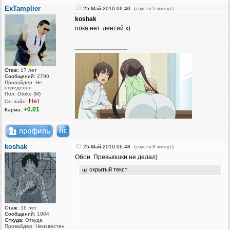
ExTamplier
25-Май-2010 06:40
(спустя 5 минут)
koshak
пока нет. лентяй х)
_________________
Стаж:
17 лет
Сообщений:
2790
Провайдер: Не
определен
Пол: Otoko (M)
Нет
Он-лайн:
+0.01
Карма:
koshak
25-Май-2010 06:48
(спустя 8 минут)
Обои. Превьюшки не делал)
скрытый текст
Стаж:
16 лет
Сообщений:
1904
Откуда:
Откуда
Провайдер: Неизвестен