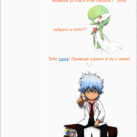
можешь устоять и не сказать - "Хочу
забрать к себе!!"
Тебе
сюда
! Приведи одного и ты с нами!
^_^