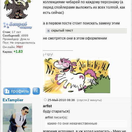
коллекциями чибарей по каждому персонажу (а
перед спойлерами выложить их всех толпой, как
есть сейчас)
а в первом посте стоит поискать замену этим
скрытый текст
Стаж:
17 лет
Сообщений:
4899
не смотрятся они в этом оформлении
Провайдер: Дом.ru
Пол: Не определилось
Нет
Он-лайн:
_________________
+1.83
Карма:
( ╯°□°)╯
ExTamplier
25-Май-2010 08:36
(спустя 2 минуты)
arfist
буду стараться)
arfist
писал(а):
какие-то они некачественные
вовремя исправил, я уж хотел написать - Мику не