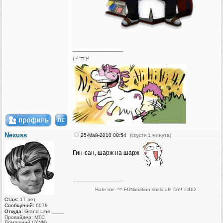
_________________
( ╯°□°)╯
Nexuss
25-Май-2010 08:54
(спустя 1 минута)
Гин-сан, шарж на шарж
_________________
Hate me. ^^ FUNimation shitscale fan! :DDD
Стаж:
17 лет
Сообщений:
6078
Откуда:
Grand Line ____
Провайдер: МТС
Домашний (IXNN)