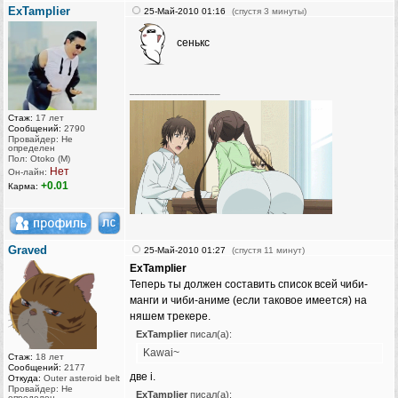
ExTamplier
25-Май-2010 01:16
(спустя 3 минуты)
сенькс
_________________
Стаж:
17 лет
Сообщений:
2790
Провайдер: Не
определен
Пол: Otoko (M)
Нет
Он-лайн:
+0.01
Карма:
Graved
25-Май-2010 01:27
(спустя 11 минут)
ExTamplier
Теперь ты должен составить список всей чиби-
манги и чиби-аниме (если таковое имеется) на
няшем трекере.
ExTamplier
писал(а):
Kawai~
Стаж:
18 лет
Сообщений:
2177
две i.
Откуда:
Outer asteroid belt
Провайдер: Не
ExTamplier
писал(а):
определен