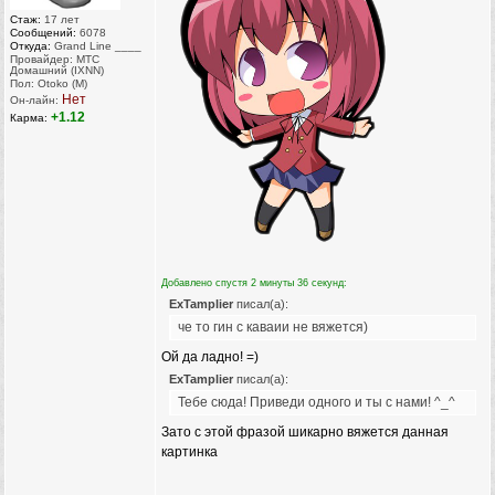
Стаж:
17 лет
Сообщений:
6078
Откуда:
Grand Line ____
Провайдер: МТС
Домашний (IXNN)
Пол: Otoko (M)
Нет
Он-лайн:
+1.12
Карма:
Добавлено спустя 2 минуты 36 секунд:
ExTamplier
писал(а):
че то гин с каваии не вяжется)
Ой да ладно! =)
ExTamplier
писал(а):
Тебе сюда! Приведи одного и ты с нами! ^_^
Зато с этой фразой шикарно вяжется данная
картинка
_________________