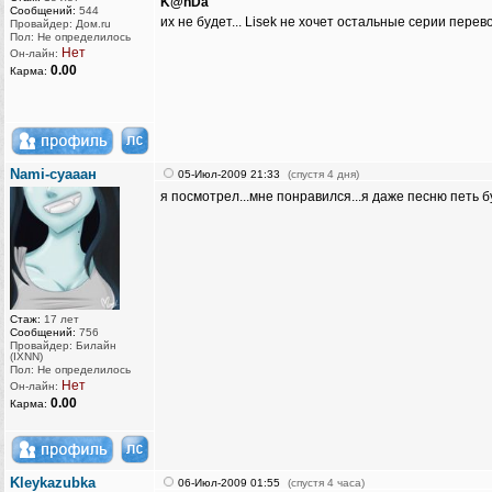
K@nDa
Сообщений:
544
их не будет... Lisek не хочет остальные серии перев
Провайдер: Дом.ru
Пол: Не определилось
Нет
Он-лайн:
0.00
Карма:
Nami-суааан
05-Июл-2009 21:33
(спустя 4 дня)
я посмотрел...мне понравился...я даже песню петь б
Стаж:
17 лет
Сообщений:
756
Провайдер: Билайн
(IXNN)
Пол: Не определилось
Нет
Он-лайн:
0.00
Карма:
Kleykazubka
06-Июл-2009 01:55
(спустя 4 часа)