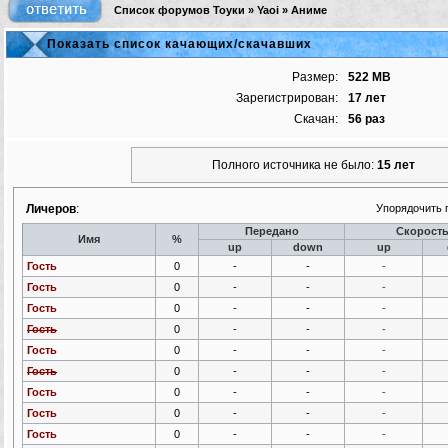
Список форумов Тоуки
»
Yaoi
»
Аниме
Показать список качающих/скачавших
Размер:
522 MB
Зарегистрирован:
17 лет
Скачан:
56 раз
Полного источника не было:
15 лет
Личеров
:
Упорядочить 
Передано
Скорост
Имя
%
up
down
up
Гость
0
-
-
-
Гость
0
-
-
-
Гость
0
-
-
-
Гость
0
-
-
-
Гость
0
-
-
-
Гость
0
-
-
-
Гость
0
-
-
-
Гость
0
-
-
-
Гость
0
-
-
-