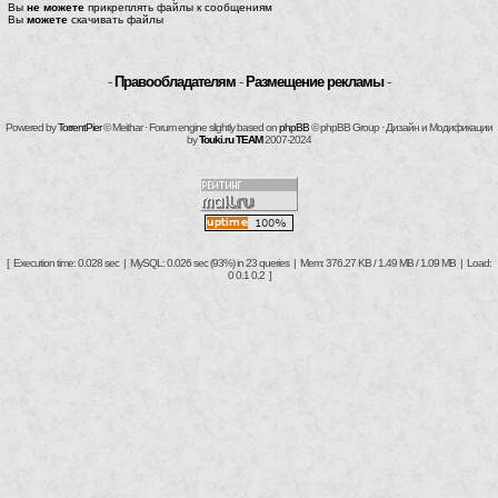
Вы
не можете
прикреплять файлы к сообщениям
Вы
можете
скачивать файлы
-
Правообладателям
-
Размещение рекламы
-
Powered by
TorrentPier
© Meithar · Forum engine slightly based on
phpBB
© phpBB Group · Дизайн и Модификации
by
Touki.ru TEAM
2007-2024
[ Execution time: 0.028 sec | MySQL: 0.026 sec (93%) in 23 queries | Mem: 376.27 KB / 1.49 MB / 1.09 MB | Load:
0 0.1 0.2 ]