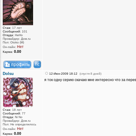
Стаж:
17 лет
Сообщений:
101
Откуда:
НиНо
Провайдер: Дом.ru
Пол: Otoko (M)
Нет
Он-лайн:
0.00
Карма:
Dolsu
12-Июн-2009 18:12
(спустя 8 дней)
я ток одну серию скачаю мне интересно что за перев
Стаж:
18 лет
Сообщений:
77
Откуда:
Ni No
Провайдер: Дом.ru
Пол: Не определилось
Нет
Он-лайн:
0.00
Карма: