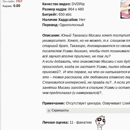
Гость
0
-
-
-
Нет
Он-лайн:
Качество видео:
DVDRip
0.00
Карма:
Гость
0
-
-
-
Размер кадра:
864 x 480
Гость
0
-
-
-
Битрейт:
650 кб/с
Гость
0
-
-
-
Наличие Хардсабов:
Нет
Гость
0
-
-
-
Перевод:
Одноголосный
Гость
0
-
-
-
Описание:
Юный Такахаси Мисаки хочет поступит
Гость
0
-
-
-
университет. Хочет, но не может, т.к. слишком п
Гость
0
-
-
-
старший брат, Такахиро, договаривается со свои
Гость
0
-
-
-
писателем Усами Акихико, чтобы тот позанимался
показаны данные
только за текущую сессию
всё звучит вполне прилично, не так ли?
А если добавить, что знакомство Мисаки с его б
происходит, когда он застает Усами, пылко обни
прихожей?.. И что первое, на что он натыкается 
это – томик рассказов, где любовника главного г
Становится интересней, не правда ли?.. А если у
занятии Мисаки заходит в спальню Усами и остае
чем предполагал (и намеревался)?..
Примечание:
Отсутствует цензура. Озвучивает Lise
Скриншоты
Личная оценка:
11 - фанатею