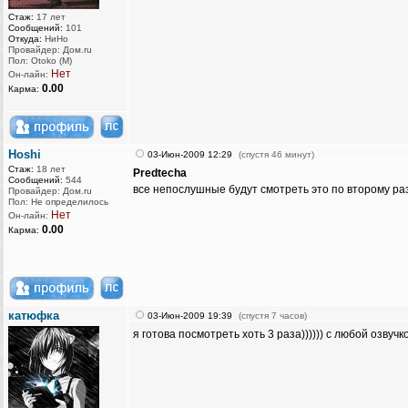
Стаж:
17 лет
Сообщений:
101
Откуда:
НиНо
Провайдер: Дом.ru
Пол: Otoko (M)
Нет
Он-лайн:
0.00
Карма:
Hoshi
03-Июн-2009 12:29
(спустя 46 минут)
Стаж:
18 лет
Predtecha
Сообщений:
544
все непослушные будут смотреть это по второму раз
Провайдер: Дом.ru
Пол: Не определилось
Нет
Он-лайн:
0.00
Карма:
катюфка
03-Июн-2009 19:39
(спустя 7 часов)
я готова посмотреть хоть 3 раза)))))) с любой озвучко