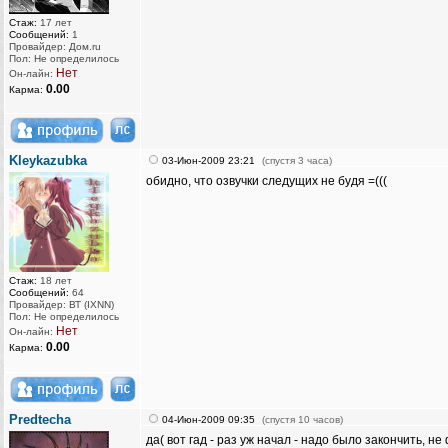
Стаж:
17 лет
Сообщений:
1
Провайдер: Дом.ru
Пол: Не определилось
Нет
Он-лайн:
0.00
Карма:
Kleykazubka
03-Июн-2009 23:21
(спустя 3 часа)
обидно, что озвучки следущих не будя =(((
Стаж:
18 лет
Сообщений:
64
Провайдер: ВТ (IXNN)
Пол: Не определилось
Нет
Он-лайн:
0.00
Карма:
Predtecha
04-Июн-2009 09:35
(спустя 10 часов)
да( вот гад - раз уж начал - надо было закончить, не