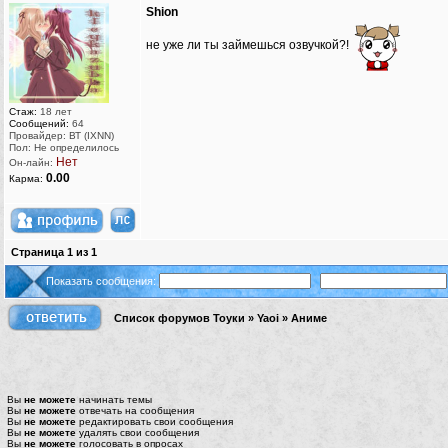
Shion
не уже ли ты займешься озвучкой?!
Стаж:
18 лет
Сообщений:
64
Провайдер: ВТ (IXNN)
Пол: Не определилось
Нет
Он-лайн:
0.00
Карма:
Страница
1
из
1
Показать сообщения:
Список форумов Тоуки
»
Yaoi
»
Аниме
Вы
не можете
начинать темы
Вы
не можете
отвечать на сообщения
Вы
не можете
редактировать свои сообщения
Вы
не можете
удалять свои сообщения
Вы
не можете
голосовать в опросах