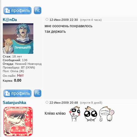
K@nDa
12-Июн-2009 22:30
(спустя 4 часа)
мне оооочень понравилось
так держать
Стаж:
18 лет
Сообщений:
136
Откуда:
Нижний Новгород
Провайдер: ВТ (IXNN)
Пол: Onna (Ж)
Нет
Он-лайн:
0.00
Карма:
Satanjushka
22-Июн-2009 20:48
(спустя 9 дней)
Клёво клёво