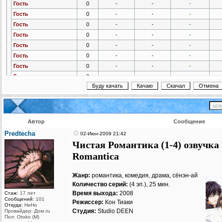
Гость
0
-
-
-
Гость
0
-
-
-
Гость
0
-
-
-
Гость
0
-
-
-
Гость
0
-
-
-
Гость
0
-
-
-
Гость
0
-
-
-
Гость
0
-
-
-
Гость
0
-
-
-
Гость
0
-
-
-
Гость
0
-
-
-
Гость
0
-
-
-
Автор
Сообщение
Гость
0
-
-
-
Predtecha
02-Июн-2009 21:42
Гость
0
-
-
-
Чистая Романтика (1-4) озвучка L
Гость
0
-
-
-
Romantica
Гость
0
-
-
-
Гость
0
-
-
-
Жанр:
романтика, комедия, драма, сёнэн-ай
Гость
0
-
-
-
Количество серий:
(4 эп.), 25 мин.
Гость
0
-
-
-
Время выхода:
2008
Стаж:
17 лет
Сообщений:
101
Гость
0
-
-
-
Режиссер:
Кон Тиаки
Откуда:
НиНо
Студия:
Studio DEEN
Провайдер: Дом.ru
Гость
0
-
-
-
Пол: Otoko (M)