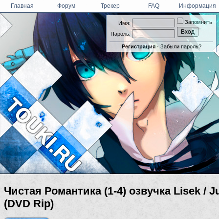
Главная
Форум
Трекер
FAQ
Информация
Запомнить
Имя:
Пароль:
Регистрация
·
Забыли пароль?
Чистая Романтика (1-4) озвучка Lisek / 
(DVD Rip)