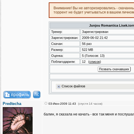
Внимание! Вы не авторизировались - скачанн
торрент не будет учитываться в вашем лично
Junjou Romantica Lisek.tor
Трекер:
Зарегистрирован
Зарегистрирован:
2009-06-02 21:42
Скачан:
56 раз
Размер:
522 MB
Оценка:
5
(Голосов:
13
)
Поблагодарили:
12
(
список
)
Список файлов
Predtecha
03-Июн-2009 11:43
(спустя 14 часов)
балин, я сказала не качать - все так меня и послуш