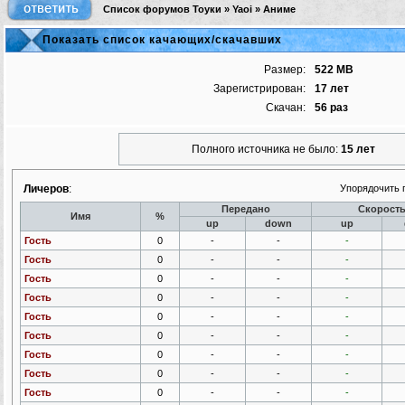
Список форумов Тоуки
»
Yaoi
»
Аниме
Показать список качающих/скачавших
Размер:
522 MB
Зарегистрирован:
17 лет
Скачан:
56 раз
Полного источника не было:
15 лет
Личеров
:
Упорядочить 
Передано
Скорост
Имя
%
up
down
up
Гость
0
-
-
-
Гость
0
-
-
-
Гость
0
-
-
-
Гость
0
-
-
-
Гость
0
-
-
-
Гость
0
-
-
-
Гость
0
-
-
-
Гость
0
-
-
-
Гость
0
-
-
-