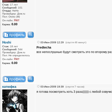
Стаж:
17 лет
Сообщений:
101
Откуда:
НиНо
Провайдер: Дом.ru
Пол: Otoko (M)
Нет
Он-лайн:
0.00
Карма:
Hoshi
03-Июн-2009 12:29
(спустя 46 минут)
Стаж:
18 лет
Predtecha
Сообщений:
544
все непослушные будут смотреть это по второму раз
Провайдер: Дом.ru
Пол: Не определилось
Нет
Он-лайн:
0.00
Карма:
катюфка
03-Июн-2009 19:39
(спустя 7 часов)
я готова посмотреть хоть 3 раза)))))) с любой озвучко