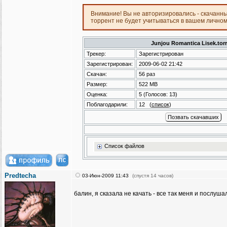
Внимание! Вы не авторизировались - скачанн
торрент не будет учитываться в вашем лично
Junjou Romantica Lisek.tor
Трекер:
Зарегистрирован
Зарегистрирован:
2009-06-02 21:42
Скачан:
56 раз
Размер:
522 MB
Оценка:
5
(Голосов:
13
)
Поблагодарили:
12
(
список
)
Список файлов
Predtecha
03-Июн-2009 11:43
(спустя 14 часов)
балин, я сказала не качать - все так меня и послуш