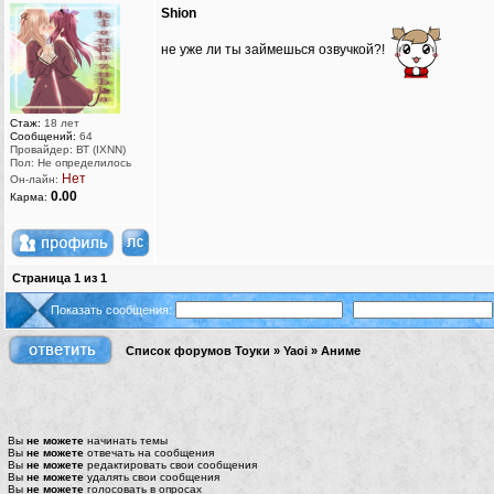
Shion
не уже ли ты займешься озвучкой?!
Стаж:
18 лет
Сообщений:
64
Провайдер: ВТ (IXNN)
Пол: Не определилось
Нет
Он-лайн:
0.00
Карма:
Страница
1
из
1
Показать сообщения:
Список форумов Тоуки
»
Yaoi
»
Аниме
Вы
не можете
начинать темы
Вы
не можете
отвечать на сообщения
Вы
не можете
редактировать свои сообщения
Вы
не можете
удалять свои сообщения
Вы
не можете
голосовать в опросах