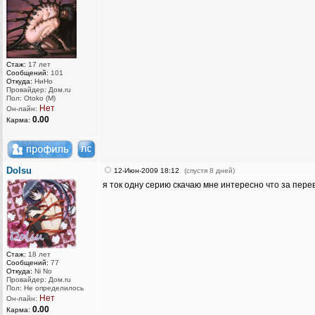
Стаж:
17 лет
Сообщений:
101
Откуда:
НиНо
Провайдер: Дом.ru
Пол: Otoko (M)
Нет
Он-лайн:
0.00
Карма:
Dolsu
12-Июн-2009 18:12
(спустя 8 дней)
я ток одну серию скачаю мне интересно что за перев
Стаж:
18 лет
Сообщений:
77
Откуда:
Ni No
Провайдер: Дом.ru
Пол: Не определилось
Нет
Он-лайн:
0.00
Карма: