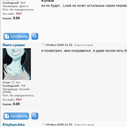
K@nDa
Сообщений:
544
их не будет... Lisek не хочет остальные серии перев
Провайдер: Дом.ru
Пол: Не определилось
Нет
Он-лайн:
0.00
Карма:
Nami-суааан
05-Июл-2009 21:33
(спустя 4 дня)
я посмотрел...мне понравился...я даже песню петь б
Стаж:
17 лет
Сообщений:
756
Провайдер: Билайн
(IXNN)
Пол: Не определилось
Нет
Он-лайн:
0.00
Карма:
Kleykazubka
06-Июл-2009 01:55
(спустя 4 часа)