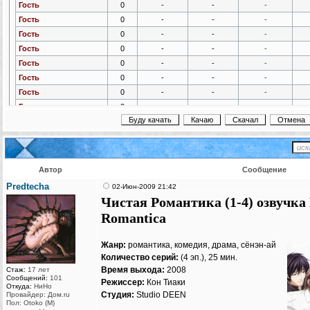
Гость
0
-
-
-
Гость
0
-
-
-
Гость
0
-
-
-
Гость
0
-
-
-
Гость
0
-
-
-
Гость
0
-
-
-
Гость
0
-
-
-
Гость
0
-
-
-
Гость
0
-
-
-
Гость
0
-
-
-
Гость
0
-
-
-
Гость
0
-
-
-
Автор
Сообщение
Гость
0
-
-
-
Predtecha
02-Июн-2009 21:42
Гость
0
-
-
-
Чистая Романтика (1-4) озвучка L
Гость
0
-
-
-
Romantica
Гость
0
-
-
-
Гость
0
-
-
-
Жанр:
романтика, комедия, драма, сёнэн-ай
Гость
0
-
-
-
Количество серий:
(4 эп.), 25 мин.
Гость
0
-
-
-
Время выхода:
2008
Стаж:
17 лет
Сообщений:
101
Гость
0
-
-
-
Режиссер:
Кон Тиаки
Откуда:
НиНо
Студия:
Studio DEEN
Провайдер: Дом.ru
Гость
0
-
-
-
Пол: Otoko (M)