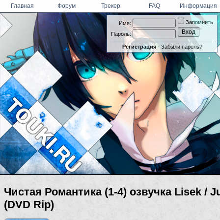
Главная
Форум
Трекер
FAQ
Информация
Запомнить
Имя:
Пароль:
Регистрация
·
Забыли пароль?
Чистая Романтика (1-4) озвучка Lisek / 
(DVD Rip)