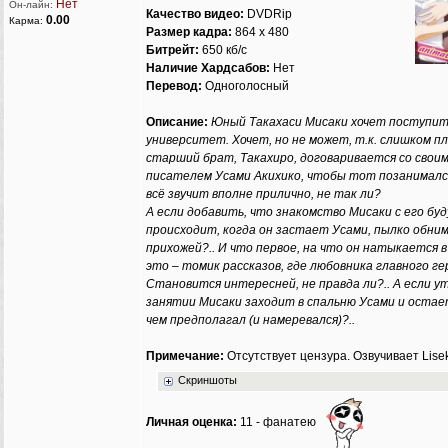
Гость
0
-
-
-
Нет
Он-лайн:
Качество видео:
DVDRip
0.00
Карма:
Гость
0
-
-
-
Размер кадра:
864 x 480
Гость
0
-
-
-
Битрейт:
650 кб/с
Гость
0
-
-
-
Наличие Хардсабов:
Нет
Гость
0
-
-
-
Перевод:
Одноголосный
Гость
0
-
-
-
Описание:
Юный Такахаси Мисаки хочет поступит
Гость
0
-
-
-
университет. Хочет, но не может, т.к. слишком п
Гость
0
-
-
-
старший брат, Такахиро, договаривается со свои
Гость
0
-
-
-
писателем Усами Акихико, чтобы тот позанимался
показаны данные
только за текущую сессию
всё звучит вполне прилично, не так ли?
А если добавить, что знакомство Мисаки с его б
происходит, когда он застает Усами, пылко обни
прихожей?.. И что первое, на что он натыкается 
это – томик рассказов, где любовника главного г
Становится интересней, не правда ли?.. А если у
занятии Мисаки заходит в спальню Усами и остае
чем предполагал (и намеревался)?..
Примечание:
Отсутствует цензура. Озвучивает Lise
Скриншоты
Личная оценка:
11 - фанатею