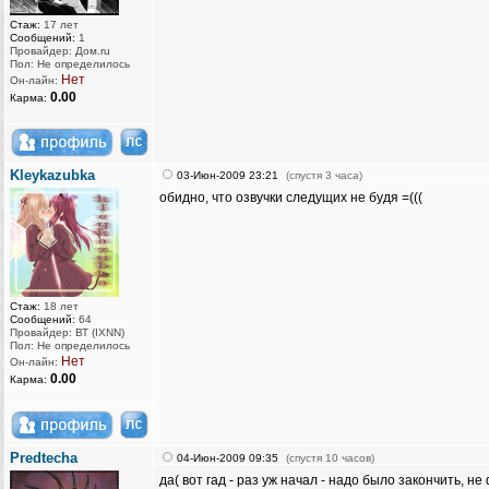
Стаж:
17 лет
Сообщений:
1
Провайдер: Дом.ru
Пол: Не определилось
Нет
Он-лайн:
0.00
Карма:
Kleykazubka
03-Июн-2009 23:21
(спустя 3 часа)
обидно, что озвучки следущих не будя =(((
Стаж:
18 лет
Сообщений:
64
Провайдер: ВТ (IXNN)
Пол: Не определилось
Нет
Он-лайн:
0.00
Карма:
Predtecha
04-Июн-2009 09:35
(спустя 10 часов)
да( вот гад - раз уж начал - надо было закончить, не