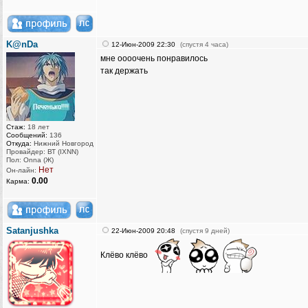
K@nDa
12-Июн-2009 22:30
(спустя 4 часа)
мне оооочень понравилось
так держать
Стаж:
18 лет
Сообщений:
136
Откуда:
Нижний Новгород
Провайдер: ВТ (IXNN)
Пол: Onna (Ж)
Нет
Он-лайн:
0.00
Карма:
Satanjushka
22-Июн-2009 20:48
(спустя 9 дней)
Клёво клёво