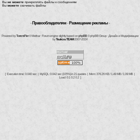
Вы
не можете
прикреплять файлы к сообщениям
Вы
можете
скачивать файлы
-
Правообладателям
-
Размещение рекламы
-
Powered by
TorrentPier
© Meithar · Forum engine slightly based on
phpBB
© phpBB Group · Дизайн и Модификации
by
Touki.ru TEAM
2007-2024
[ Execution time: 0.040 sec | MySQL: 0.042 sec (105%) in 21 queries | Mem: 376.26 KB / 1.49 MB / 1.09 MB |
Load: 0.1 0.2 0.2 ]