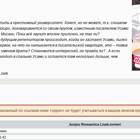
0
-
-
-
-
0
-
-
-
-
0
-
-
-
-
пить в престижный университет. Хочет, но не может, т.к. слишком
0
-
-
-
-
ахиро, договаривается со своим другом, известным писателем Усами
0
-
-
-
-
Мисаки. Пока всё звучит вполне прилично, не так ли?
0
-
-
-
-
о будущим репетитором происходит, когда он застает Усами, пылко
0
-
-
-
-
первое, на что он натыкается в писательской квартире, это – томик
т именем брата? Становится интересней, не правда ли?.. А если
показаны данные
только за текущую сессию
аходит в спальню Усами и остается там несколько дольше, чем
Lisek
скачанный по ссылкам ниже торрент не будет учитываться в вашем личном п
Junjou Romantica Lisek.torrent
ован
1:42