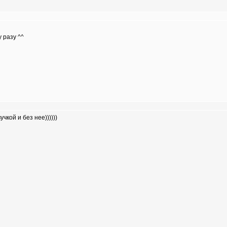
 разу ^^
учкой и без нее))))))