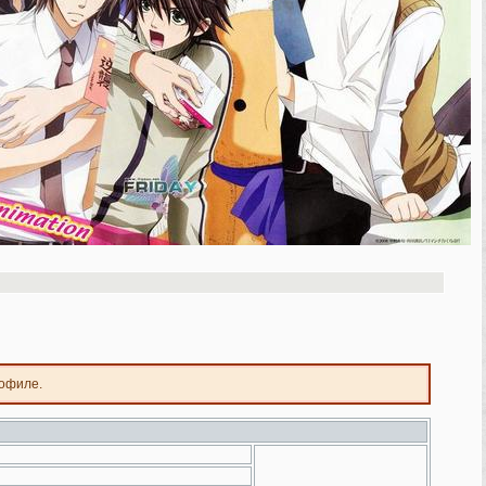
Не определен
Неизвестен
Неизвестен
Неизвестен
Неизвестен
Не определен
Неизвестен
рофиле.