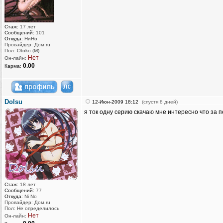
Стаж:
17 лет
Сообщений:
101
Откуда:
НиНо
Провайдер: Дом.ru
Пол: Otoko (M)
Нет
Он-лайн:
0.00
Карма:
Dolsu
12-Июн-2009 18:12
(спустя 8 дней)
я ток одну серию скачаю мне интересно что за п
Стаж:
18 лет
Сообщений:
77
Откуда:
Ni No
Провайдер: Дом.ru
Пол: Не определилось
Нет
Он-лайн: