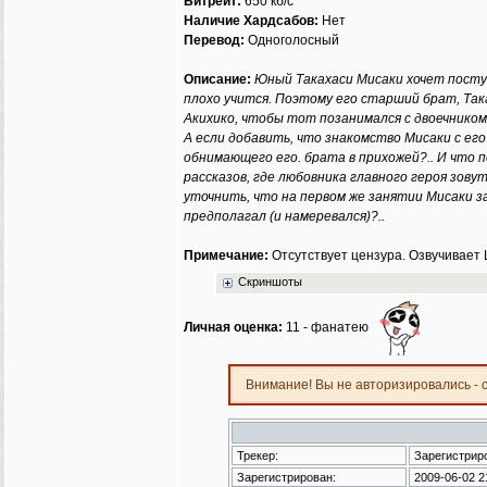
Битрейт:
650 кб/с
Гость
Наличие Хардсабов:
Нет
Перевод:
Одноголосный
Гость
Гость
Описание:
Юный Такахаси Мисаки хочет посту
Гость
плохо учится. Поэтому его старший брат, Так
Гость
Акихико, чтобы тот позанимался с двоечником 
Гость
А если добавить, что знакомство Мисаки с ег
Гость
обнимающего его. брата в прихожей?.. И что 
рассказов, где любовника главного героя зову
уточнить, что на первом же занятии Мисаки з
предполагал (и намеревался)?..
Примечание:
Отсутствует цензура. Озвучивает 
Скриншоты
Личная оценка:
11 - фанатею
Внимание! Вы не авторизировались - 
Трекер:
Зарегистрир
Зарегистрирован:
2009-06-02 2