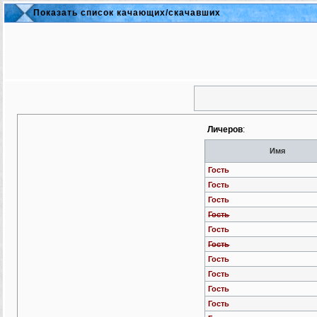
Показать список качающих/скачавших
Личеров
:
Имя
Гость
Гость
Гость
Гость
Гость
Гость
Гость
Гость
Гость
Гость