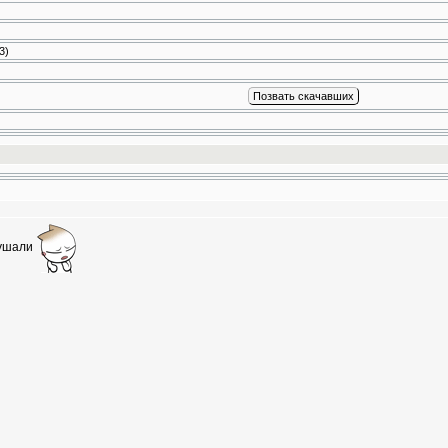
3
)
слушали