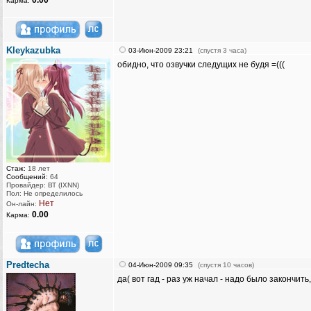
0.00
Карма:
Kleykazubka
03-Июн-2009 23:21
(спустя 3 часа)
обидно, что озвучки следущих не будя =(((
Стаж:
18 лет
Сообщений:
64
Провайдер: ВТ (IXNN)
Пол: Не определилось
Нет
Он-лайн:
0.00
Карма:
Predtecha
04-Июн-2009 09:35
(спустя 10 часов)
да( вот гад - раз уж начал - надо было закончить