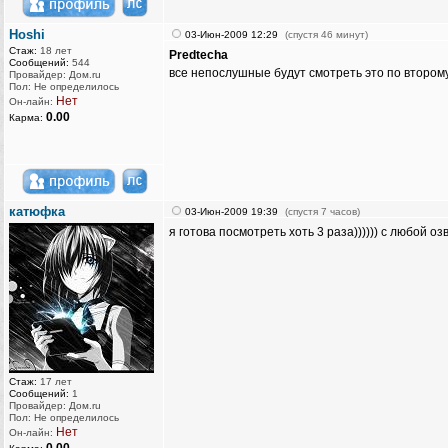
Hoshi
03-Июн-2009 12:29
(спустя 46 минут)
Стаж:
18 лет
Predtecha
Сообщений:
544
все непослушные будут смотреть это по второму
Провайдер: Дом.ru
Пол: Не определилось
Нет
Он-лайн:
0.00
Карма:
катюфка
03-Июн-2009 19:39
(спустя 7 часов)
я готова посмотреть хоть 3 раза)))))) с любой озв
Стаж:
17 лет
Сообщений:
1
Провайдер: Дом.ru
Пол: Не определилось
Нет
Он-лайн: