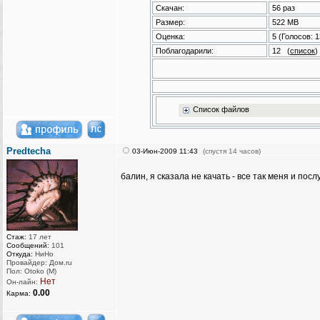
Скачан:
56 раз
Размер:
522 MB
Оценка:
5
(Голосов:
1
Поблагодарили:
12
(
список
)
Список файлов
Predtecha
03-Июн-2009 11:43
(спустя 14 часов)
балин, я сказала не качать - все так меня и по
Стаж:
17 лет
Сообщений:
101
Откуда:
НиНо
Провайдер: Дом.ru
Пол: Otoko (M)
Нет
Он-лайн:
0.00
Карма: