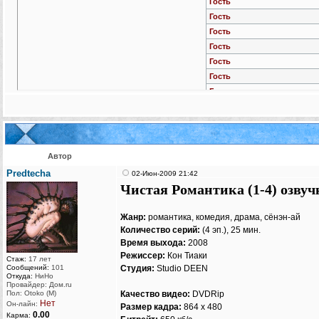
Гость
Гость
Гость
Гость
Гость
Гость
Гость
Гость
Гость
Гость
Гость
Автор
Гость
Predtecha
02-Июн-2009 21:42
Гость
Чистая Романтика (1-4) озвучк
Гость
Гость
Жанр:
романтика, комедия, драма, сёнэн-ай
Гость
Количество серий:
(4 эп.), 25 мин.
Гость
Время выхода:
2008
Режиссер:
Кон Тиаки
Гость
Стаж:
17 лет
Сообщений:
101
Студия:
Studio DEEN
Гость
Откуда:
НиНо
Провайдер: Дом.ru
Гость
Пол: Otoko (M)
Качество видео:
DVDRip
Гость
Нет
Он-лайн:
Размер кадра:
864 x 480
0.00
Карма:
Гость