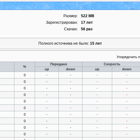
Размер:
522 MB
Зарегистрирован:
17 лет
Скачан:
56 раз
Полного источника не было:
15 лет
Упорядочить 
Передано
Скорость
%
up
down
up
down
0
-
-
-
-
0
-
-
-
-
0
-
-
-
-
0
-
-
-
-
0
-
-
-
-
0
-
-
-
-
0
-
-
-
-
0
-
-
-
-
0
-
-
-
-
0
-
-
-
-