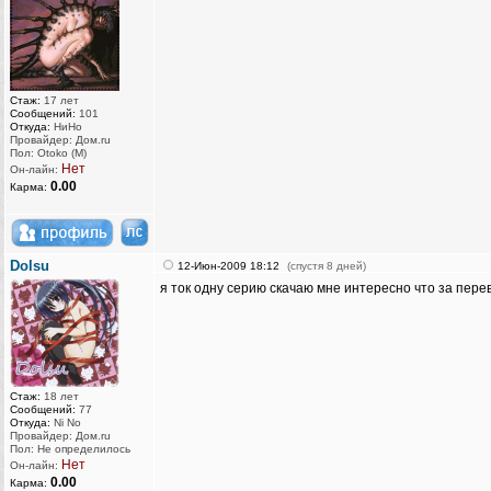
Стаж:
17 лет
Сообщений:
101
Откуда:
НиНо
Провайдер: Дом.ru
Пол: Otoko (M)
Нет
Он-лайн:
0.00
Карма:
Dolsu
12-Июн-2009 18:12
(спустя 8 дней)
я ток одну серию скачаю мне интересно что за перев
Стаж:
18 лет
Сообщений:
77
Откуда:
Ni No
Провайдер: Дом.ru
Пол: Не определилось
Нет
Он-лайн:
0.00
Карма: