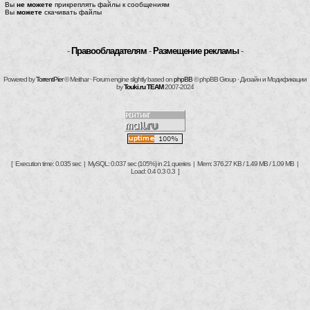
Вы
не можете
прикреплять файлы к сообщениям
Вы
можете
скачивать файлы
-
Правообладателям
-
Размещение рекламы
-
Powered by
TorrentPier
© Meithar · Forum engine slightly based on
phpBB
© phpBB Group · Дизайн и Модификации
by
Touki.ru TEAM
2007-2024
[ Execution time: 0.035 sec | MySQL: 0.037 sec (105%) in 21 queries | Mem: 376.27 KB / 1.49 MB / 1.09 MB |
Load: 0.4 0.3 0.3 ]