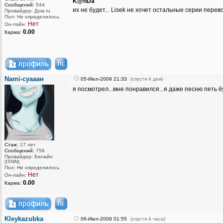
K@nDa
Сообщений:
544
их не будет... Lisek не хочет остальные серии перев
Провайдер: Дом.ru
Пол: Не определилось
Нет
Он-лайн:
0.00
Карма:
Nami-суааан
05-Июл-2009 21:33
(спустя 4 дня)
я посмотрел...мне понравился...я даже песню петь б
Стаж:
17 лет
Сообщений:
756
Провайдер: Билайн
(IXNN)
Пол: Не определилось
Нет
Он-лайн:
0.00
Карма:
Kleykazubka
06-Июл-2009 01:55
(спустя 4 часа)