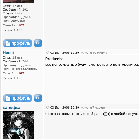
Стаж:
17 лет
Сообщений:
101
Откуда:
НиНо
Провайдер: Дом.ru
Пол: Otoko (M)
Нет
Он-лайн:
0.00
Карма:
Hoshi
03-Июн-2009 12:29
(спустя 46 минут)
Стаж:
18 лет
Predtecha
Сообщений:
544
все непослушные будут смотреть это по второму раз
Провайдер: Дом.ru
Пол: Не определилось
Нет
Он-лайн:
0.00
Карма:
катюфка
03-Июн-2009 19:39
(спустя 7 часов)
я готова посмотреть хоть 3 раза)))))) с любой озвучко