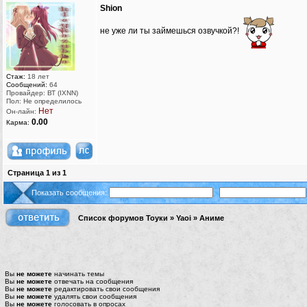
Shion
не уже ли ты займешься озвучкой?!
Стаж:
18 лет
Сообщений:
64
Провайдер: ВТ (IXNN)
Пол: Не определилось
Нет
Он-лайн:
0.00
Карма:
Страница
1
из
1
Показать сообщения:
Список форумов Тоуки
»
Yaoi
»
Аниме
Вы
не можете
начинать темы
Вы
не можете
отвечать на сообщения
Вы
не можете
редактировать свои сообщения
Вы
не можете
удалять свои сообщения
Вы
не можете
голосовать в опросах