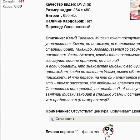
Гость
0
-
-
-
Нет
Он-лайн:
Качество видео:
DVDRip
0.00
Карма:
Гость
0
-
-
-
Размер кадра:
864 x 480
Гость
0
-
-
-
Битрейт:
650 кб/с
Гость
0
-
-
-
Наличие Хардсабов:
Нет
Гость
0
-
-
-
Перевод:
Одноголосный
Гость
0
-
-
-
Описание:
Юный Такахаси Мисаки хочет поступит
Гость
0
-
-
-
университет. Хочет, но не может, т.к. слишком п
Гость
0
-
-
-
старший брат, Такахиро, договаривается со свои
Гость
0
-
-
-
писателем Усами Акихико, чтобы тот позанимался
показаны данные
только за текущую сессию
всё звучит вполне прилично, не так ли?
А если добавить, что знакомство Мисаки с его б
происходит, когда он застает Усами, пылко обни
прихожей?.. И что первое, на что он натыкается 
это – томик рассказов, где любовника главного г
Становится интересней, не правда ли?.. А если у
занятии Мисаки заходит в спальню Усами и остае
чем предполагал (и намеревался)?..
Примечание:
Отсутствует цензура. Озвучивает Lise
Скриншоты
Личная оценка:
11 - фанатею