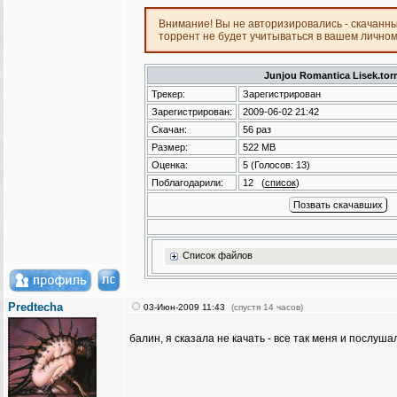
Внимание! Вы не авторизировались - скачанн
торрент не будет учитываться в вашем лично
Junjou Romantica Lisek.tor
Трекер:
Зарегистрирован
Зарегистрирован:
2009-06-02 21:42
Скачан:
56 раз
Размер:
522 MB
Оценка:
5
(Голосов:
13
)
Поблагодарили:
12
(
список
)
Список файлов
Predtecha
03-Июн-2009 11:43
(спустя 14 часов)
балин, я сказала не качать - все так меня и послуш