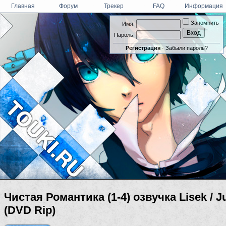
Главная
Форум
Трекер
FAQ
Информация
Запомнить
Имя:
Пароль:
Регистрация
·
Забыли пароль?
Чистая Романтика (1-4) озвучка Lisek / 
(DVD Rip)