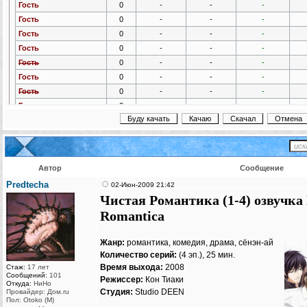
Гость
0
-
-
-
Гость
0
-
-
-
Гость
0
-
-
-
Гость
0
-
-
-
Гость
0
-
-
-
Гость
0
-
-
-
Гость
0
-
-
-
Гость
0
-
-
-
Гость
0
-
-
-
Гость
0
-
-
-
Гость
0
-
-
-
Гость
0
-
-
-
Автор
Сообщение
Гость
0
-
-
-
Predtecha
02-Июн-2009 21:42
Гость
0
-
-
-
Чистая Романтика (1-4) озвучка L
Гость
0
-
-
-
Romantica
Гость
0
-
-
-
Гость
0
-
-
-
Жанр:
романтика, комедия, драма, сёнэн-ай
Гость
0
-
-
-
Количество серий:
(4 эп.), 25 мин.
Гость
0
-
-
-
Время выхода:
2008
Стаж:
17 лет
Сообщений:
101
Гость
0
-
-
-
Режиссер:
Кон Тиаки
Откуда:
НиНо
Студия:
Studio DEEN
Провайдер: Дом.ru
Гость
0
-
-
-
Пол: Otoko (M)