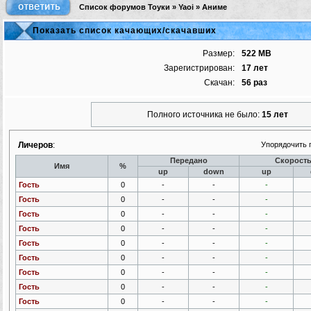
Список форумов Тоуки
»
Yaoi
»
Аниме
Показать список качающих/скачавших
Размер:
522 MB
Зарегистрирован:
17 лет
Скачан:
56 раз
Полного источника не было:
15 лет
Личеров
:
Упорядочить 
Передано
Скорост
Имя
%
up
down
up
Гость
0
-
-
-
Гость
0
-
-
-
Гость
0
-
-
-
Гость
0
-
-
-
Гость
0
-
-
-
Гость
0
-
-
-
Гость
0
-
-
-
Гость
0
-
-
-
Гость
0
-
-
-