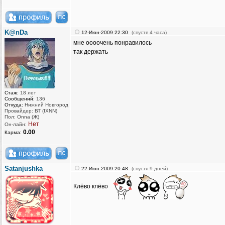
K@nDa
12-Июн-2009 22:30
(спустя 4 часа)
мне оооочень понравилось
так держать
Стаж:
18 лет
Сообщений:
136
Откуда:
Нижний Новгород
Провайдер: ВТ (IXNN)
Пол: Onna (Ж)
Нет
Он-лайн:
0.00
Карма:
Satanjushka
22-Июн-2009 20:48
(спустя 9 дней)
Клёво клёво