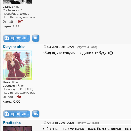
Стаж:
17 лет
Сообщений:
1
Провайдер: Дом.ru
Пол: Не определилось
Нет
Он-лайн:
0.00
Карма:
Kleykazubka
03-Июн-2009 23:21
(спустя 3 часа)
обидно, что озвучки следущих не будя =(((
Стаж:
18 лет
Сообщений:
64
Провайдер: ВТ (IXNN)
Пол: Не определилось
Нет
Он-лайн:
0.00
Карма:
Predtecha
04-Июн-2009 09:35
(спустя 10 часов)
да( вот гад - раз уж начал - надо было закончить, не