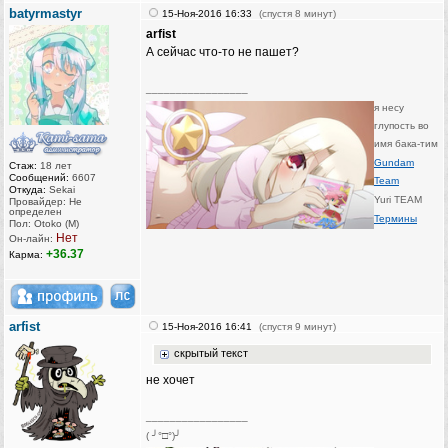
batyrmastyr
15-Ноя-2016 16:33
(спустя 8 минут)
arfist
А сейчас что-то не пашет?
_________________
я несу
глупость во
имя бака-тим
Gundam
Стаж:
18 лет
Сообщений:
6607
Team
Откуда:
Sekai
Yuri TEAM
Провайдер: Не
определен
Термины
Пол: Otoko (M)
Нет
Он-лайн:
+36.37
Карма:
arfist
15-Ноя-2016 16:41
(спустя 9 минут)
скрытый текст
не хочет
_________________
( ╯°□°)╯