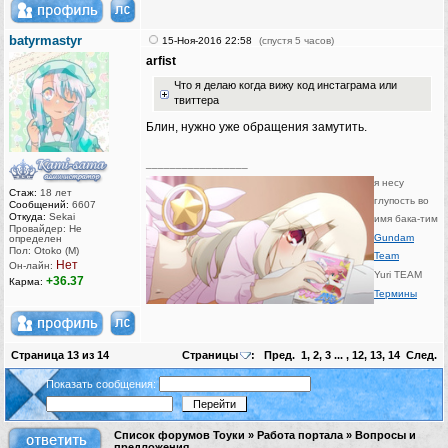
batyrmastyr
15-Ноя-2016 22:58
(спустя 5 часов)
arfist
Что я делаю когда вижу код инстаграма или
твиттера
Блин, нужно уже обращения замутить.
_________________
я несу
Стаж:
18 лет
глупость во
Сообщений:
6607
Откуда:
Sekai
имя бака-тим
Провайдер: Не
Gundam
определен
Пол: Otoko (M)
Team
Нет
Он-лайн:
Yuri TEAM
+36.37
Карма:
Термины
Страница
13
из
14
Страницы
:
Пред.
1
,
2
,
3
... ,
12
,
13
,
14
След.
Показать сообщения:
Список форумов Тоуки
»
Работа портала
»
Вопросы и
предложения