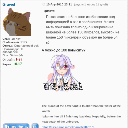
Graved
10-Апр-2016 23:31
(спустя 1 месяц 11 дней)
Цитата:
Показывает небольшое изображение под
информацией о вас в сообщениях. Может
быть показано только одно изображение,
шириной не более 150 пикселов, высотой не
более 150 пикселов и объёмом не более 54
Стаж:
18 лет
Сообщений:
2177
кб.
Откуда:
Outer asteroid belt
Провайдер: Не
А можно до 100 повысить?
определен
Пол: Otoko (M)
Нет
Он-лайн:
+0.17
Карма:
_________________
The blood of the covenant is thicker than the water of the
womb.
I plan to live till I finish my backlog. Hopefully, before the
heat death of the universe.
https://nick-name.ru/nickname/id365278