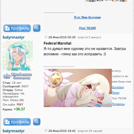
_________________
Я от Ями безуями
[Yuri TEAM]
batyrmastyr
28-Фев-2016 00:30
(спустя 5 минут)
Federal Marshal
Я-то думал мне одному это не нравится. Завтра
вспомню - гляну как это исправить :3
_________________
я несу
глупость во
имя бака-тим
Стаж:
18 лет
Сообщений:
6607
Gundam
Откуда:
Sekai
Team
Провайдер: Не
определен
Yuri TEAM
Пол: Otoko (M)
Нет
Термины
Он-лайн:
+36.37
Карма:
batyrmastyr
28-Фев-2016 19:42
(спустя 19 часов)