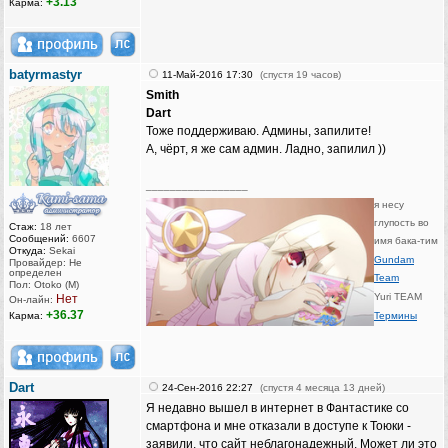
+3.13
Карма:
batyrmastyr
11-Май-2016 17:30
(спустя 19 часов)
Smith
Dart
Тоже поддерживаю. Админы, запилите!
А, чёрт, я же сам админ. Ладно, запилил ))
_________________
я несу
глупость во
Стаж:
18 лет
Сообщений:
6607
имя бака-тим
Откуда:
Sekai
Gundam
Провайдер: Не
определен
Team
Пол: Otoko (M)
Yuri TEAM
Нет
Он-лайн:
+36.37
Карма:
Термины
Dart
24-Сен-2016 22:27
(спустя 4 месяца 13 дней)
Я недавно вышел в интернет в Фантастике со
смартфона и мне отказали в доступе к Тоюки -
заявили, что сайт неблагонадежный. Может ли это