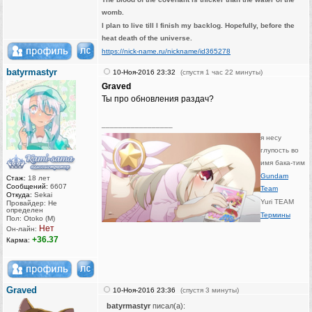
womb.
I plan to live till I finish my backlog. Hopefully, before the
heat death of the universe.
https://nick-name.ru/nickname/id365278
batyrmastyr
10-Ноя-2016 23:32
(спустя 1 час 22 минуты)
Graved
Ты про обновления раздач?
_________________
я несу
глупость во
имя бака-тим
Gundam
Стаж:
18 лет
Сообщений:
6607
Team
Откуда:
Sekai
Yuri TEAM
Провайдер: Не
определен
Термины
Пол: Otoko (M)
Нет
Он-лайн:
+36.37
Карма:
Graved
10-Ноя-2016 23:36
(спустя 3 минуты)
batyrmastyr
писал(а):