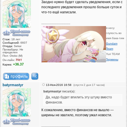
Заодно нужно будет сделать уведомления, если с
последнего уведомления прошло больше суток и
что-то ещё написали.
_________________
я несу
глупость во
имя бака-тим
Стаж:
18 лет
Сообщений:
6607
Gundam
Откуда:
Sekai
Team
Провайдер: Не
определен
Yuri TEAM
Пол: Otoko (M)
Нет
Термины
Он-лайн:
+36.37
Карма:
batyrmastyr
13-Ноя-2016 16:58
(спустя 2 дня 17 часов)
batyrmastyr
писал(а):
Да, надо будет впилить эту штуку вместо
финансов.
К сожалению, вместо финансов не вышло —
ширины не хватило, поэтому ужал новости.
_________________