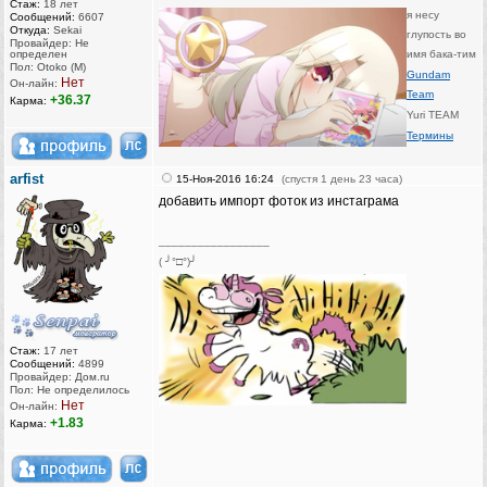
Стаж:
18 лет
я несу
Сообщений:
6607
Откуда:
Sekai
глупость во
Провайдер: Не
определен
имя бака-тим
Пол: Otoko (M)
Gundam
Нет
Он-лайн:
Team
+36.37
Карма:
Yuri TEAM
Термины
arfist
15-Ноя-2016 16:24
(спустя 1 день 23 часа)
добавить импорт фоток из инстаграма
_________________
( ╯°□°)╯
Стаж:
17 лет
Сообщений:
4899
Провайдер: Дом.ru
Пол: Не определилось
Нет
Он-лайн:
+1.83
Карма: