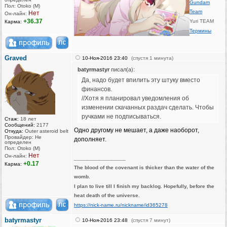
Gundam
Пол: Otoko (M)
Team
Нет
Он-лайн:
+36.37
Yuri TEAM
Карма:
Термины
Graved
10-Ноя-2016 23:40
(спустя 1 минута)
batyrmastyr
писал(а):
Да, надо будет впилить эту штуку вместо
финансов.
//Хотя я планировал уведомления об
изменении скачанных раздач сделать. Чтобы
ручками не подписываться.
Стаж:
18 лет
Сообщений:
2177
Одно другому не мешает, а даже наоборот,
Откуда:
Outer asteroid belt
Провайдер: Не
дополняет.
определен
Пол: Otoko (M)
Нет
Он-лайн:
_________________
+0.17
Карма:
The blood of the covenant is thicker than the water of the
womb.
I plan to live till I finish my backlog. Hopefully, before the
heat death of the universe.
https://nick-name.ru/nickname/id365278
batyrmastyr
10-Ноя-2016 23:48
(спустя 7 минут)