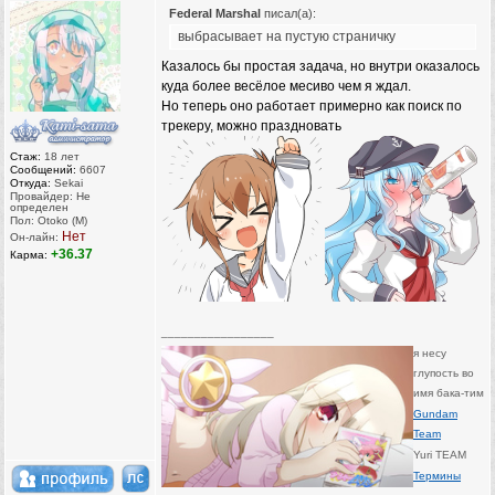
Federal Marshal
писал(а):
выбрасывает на пустую страничку
Казалось бы простая задача, но внутри оказалось
куда более весёлое месиво чем я ждал.
Но теперь оно работает примерно как поиск по
трекеру, можно праздновать
Стаж:
18 лет
Сообщений:
6607
Откуда:
Sekai
Провайдер: Не
определен
Пол: Otoko (M)
Нет
Он-лайн:
+36.37
Карма:
_________________
я несу
глупость во
имя бака-тим
Gundam
Team
Yuri TEAM
Термины