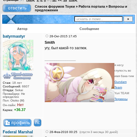
Список форумов Тоуки
»
Работа портала
»
Вопросы и
предложения
Автор
Сообщение
batyrmastyr
28-Окт-2015 17:45
Smith
угу, был какой-то заглюк.
_________________
я несу
глупость во
имя бака-тим
Gundam
Стаж:
18 лет
Сообщений:
6607
Team
Откуда:
Sekai
Yuri TEAM
Провайдер: Не
определен
Термины
Пол: Otoko (M)
Нет
Он-лайн:
+36.37
Карма:
Federal Marshal
28-Фев-2016 00:25
(спустя 3 месяца 30 дней)