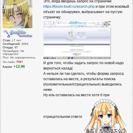
Это, когда вводишь запрос на страничке
https://forum.touki.ru/search.php
и при этом искомый
объект не обнаружен, выбрасывает на пустую
страничку:
Стаж:
17 лет
Сообщений:
4684
Откуда:
ВТ
Провайдер: Не
определен
Пол: Не определилось
Нет
Он-лайн:
И для того, чтобы задать запрос по новой надо
+12.96
Карма:
вернуться назад(
А нельзя ли так сделать, чтобы форма запроса
оставалась на месте, а результаты поиска
(положительные/отрицательные) выводились
ниже.
Ну иль оставалась на месте хотя б при
отрицательном ответе