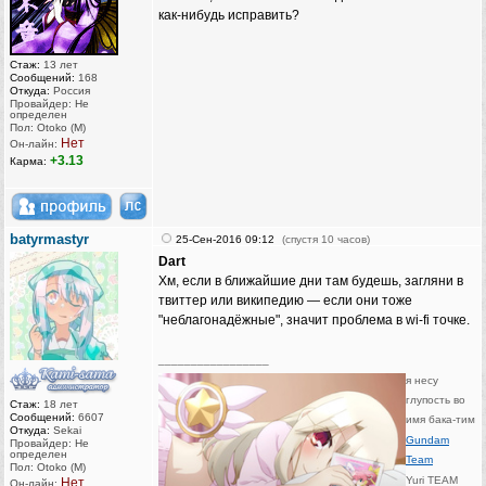
как-нибудь исправить?
Стаж:
13 лет
Сообщений:
168
Откуда:
Россия
Провайдер: Не
определен
Пол: Otoko (M)
Нет
Он-лайн:
+3.13
Карма:
batyrmastyr
25-Сен-2016 09:12
(спустя 10 часов)
Dart
Хм, если в ближайшие дни там будешь, загляни в
твиттер или википедию — если они тоже
"неблагонадёжные", значит проблема в wi-fi точке.
_________________
я несу
глупость во
Стаж:
18 лет
Сообщений:
6607
имя бака-тим
Откуда:
Sekai
Gundam
Провайдер: Не
определен
Team
Пол: Otoko (M)
Yuri TEAM
Нет
Он-лайн: