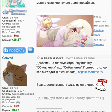
меня в квартире только один провайдер.
_________________
я несу
Стаж:
18 лет
Сообщений:
6607
глупость во
Откуда:
Sekai
имя бака-тим
Провайдер: Не
определен
Gundam
Пол: Otoko (M)
Team
Нет
Он-лайн:
+36.37
Yuri TEAM
Карма:
Термины
Graved
10-Ноя-2016 22:09
(спустя 1 месяц 10 дней)
Добавить на главную страницу плашку
"Обновления" под "Событиями". Пример того, как
это выглядит (Latest update):
http://kissanime.to/
Брать, естественно, только из онгоингов
Стаж:
18 лет
Сообщений:
2177
Откуда:
Outer asteroid belt
Провайдер: Не
Да, я придумываю Батыру работу просто так. ;]
определен
Пол: Otoko (M)
Нет
Он-лайн:
_________________
+0.17
Карма:
The blood of the covenant is thicker than the water of the