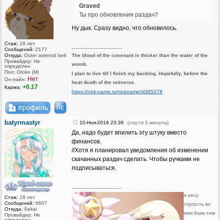
Graved
Ты про обновления раздач?
Ну дык. Сразу видно, что обновилось.
Стаж:
18 лет
_________________
Сообщений:
2177
Откуда:
Outer asteroid belt
The blood of the covenant is thicker than the water of the
Провайдер: Не
womb.
определен
Пол: Otoko (M)
I plan to live till I finish my backlog. Hopefully, before the
Нет
Он-лайн:
heat death of the universe.
+0.17
Карма:
https://nick-name.ru/nickname/id365278
batyrmastyr
10-Ноя-2016 23:39
(спустя 3 минуты)
Да, надо будет впилить эту штуку вместо
финансов.
//Хотя я планировал уведомления об изменении
скачанных раздач сделать. Чтобы ручками не
подписываться.
_________________
я несу
Стаж:
18 лет
Сообщений:
6607
глупость во
Откуда:
Sekai
имя бака-тим
Провайдер: Не
определен