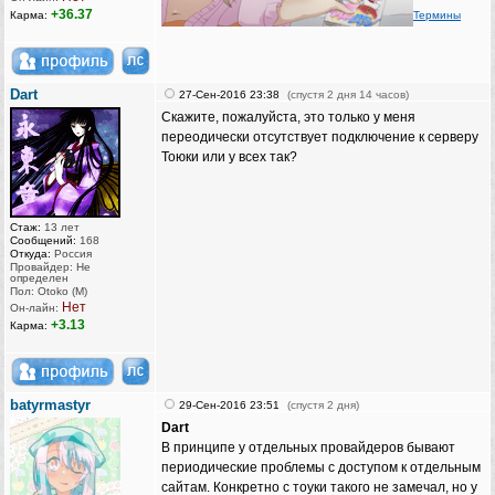
+36.37
Карма:
Термины
Dart
27-Сен-2016 23:38
(спустя 2 дня 14 часов)
Скажите, пожалуйста, это только у меня
переодически отсутствует подключение к серверу
Тоюки или у всех так?
Стаж:
13 лет
Сообщений:
168
Откуда:
Россия
Провайдер: Не
определен
Пол: Otoko (M)
Нет
Он-лайн:
+3.13
Карма:
batyrmastyr
29-Сен-2016 23:51
(спустя 2 дня)
Dart
В принципе у отдельных провайдеров бывают
периодические проблемы с доступом к отдельным
сайтам. Конкретно с тоуки такого не замечал, но у