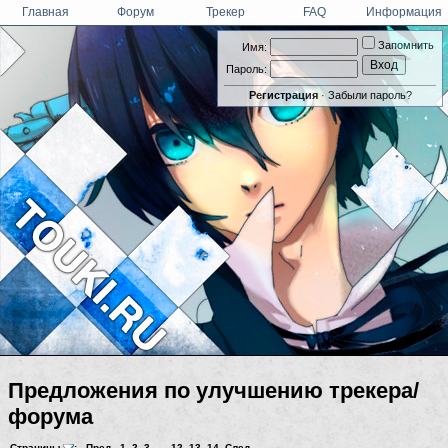
Главная
Форум
Трекер
FAQ
Информация
Запомнить
Имя:
Пароль:
Регистрация
·
Забыли пароль?
Предложения по улучшению трекера/
форума
Страницы
:
Пред.
1
,
2
,
3
... ,
12
,
13
,
14
След.