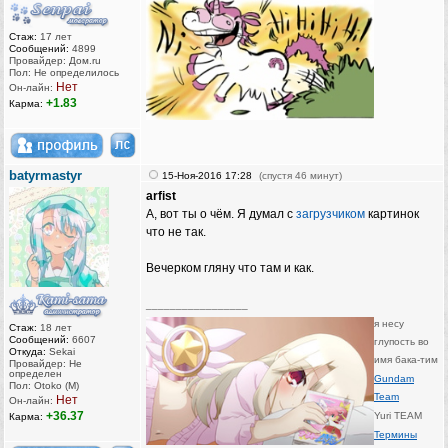
Стаж:
17 лет
Сообщений:
4899
Провайдер: Дом.ru
Пол: Не определилось
Нет
Он-лайн:
+1.83
Карма:
batyrmastyr
15-Ноя-2016 17:28
(спустя 46 минут)
arfist
А, вот ты о чём. Я думал с
загрузчиком
картинок
что не так.
Вечерком гляну что там и как.
_________________
я несу
Стаж:
18 лет
Сообщений:
6607
глупость во
Откуда:
Sekai
имя бака-тим
Провайдер: Не
определен
Gundam
Пол: Otoko (M)
Team
Нет
Он-лайн:
+36.37
Yuri TEAM
Карма:
Термины