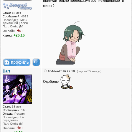
принудительно преобразуя все "некошерные" в
жипэг?
Стаж:
18 лет
Сообщений:
4013
_________________
Провайдер: МТС
Домашний (IXNN)
Пол: Otoko (M)
Нет
Он-лайн:
+26.16
Карма:
Dart
10-Май-2016 22:18
(спустя 55 минут)
Одобряю
Стаж:
13 лет
Сообщений:
168
Откуда:
Россия
Провайдер: Не
определен
Пол: Otoko (M)
Нет
Он-лайн: