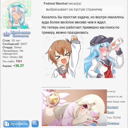
Federal Marshal
писал(а):
выбрасывает на пустую страничку
Казалось бы простая задача, но внутри оказалось
куда более весёлое месиво чем я ждал.
Но теперь оно работает примерно как поиск по
трекеру, можно праздновать
Стаж:
18 лет
Сообщений:
6607
Откуда:
Sekai
Провайдер: Не
определен
Пол: Otoko (M)
Нет
Он-лайн:
+36.37
Карма:
_________________
я несу
глупость во
имя бака-тим
Gundam
Team
Yuri TEAM
Термины