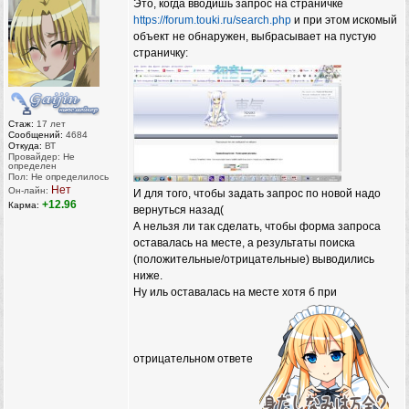
Это, когда вводишь запрос на страничке
https://forum.touki.ru/search.php
и при этом искомый
объект не обнаружен, выбрасывает на пустую
страничку:
Стаж:
17 лет
Сообщений:
4684
Откуда:
ВТ
Провайдер: Не
определен
Пол: Не определилось
Нет
Он-лайн:
И для того, чтобы задать запрос по новой надо
+12.96
Карма:
вернуться назад(
А нельзя ли так сделать, чтобы форма запроса
оставалась на месте, а результаты поиска
(положительные/отрицательные) выводились
ниже.
Ну иль оставалась на месте хотя б при
отрицательном ответе