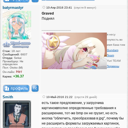
batyrmastyr
10-Апр-2016 23:41
(спустя 9 минут)
Graved
Поднял
_________________
я несу
глупость во
имя бака-тим
Gundam
Стаж:
18 лет
Сообщений:
6607
Team
Откуда:
Sekai
Yuri TEAM
Провайдер: Не
определен
Термины
Пол: Otoko (M)
Нет
Он-лайн:
+36.37
Карма:
Smith
10-Май-2016 21:22
(спустя 29 дней)
есть такое предложение, у загрузчика
картиноквполне определенные требования к
расширению, тот-же bmp он не грузит, но есть
кнопка "облегчить, преобразовав в jpg", почему бы
не расширить форматы загружаемых картинок,