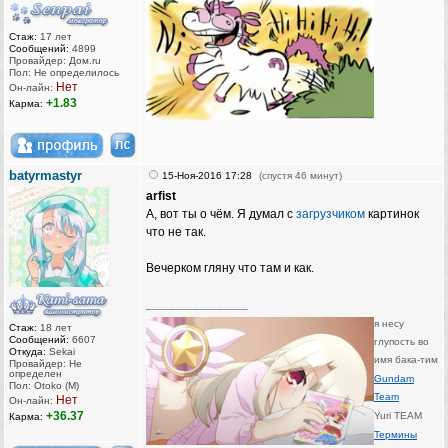
Стаж:
17 лет
Сообщений:
4899
Провайдер: Дом.ru
Пол: Не определилось
Нет
Он-лайн:
+1.83
Карма:
batyrmastyr
15-Ноя-2016 17:28
(спустя 46 минут)
arfist
А, вот ты о чём. Я думал с
загрузчиком
картинок
что не так.
Вечерком гляну что там и как.
_________________
я несу
Стаж:
18 лет
Сообщений:
6607
глупость во
Откуда:
Sekai
имя бака-тим
Провайдер: Не
определен
Gundam
Пол: Otoko (M)
Team
Нет
Он-лайн:
+36.37
Yuri TEAM
Карма:
Термины