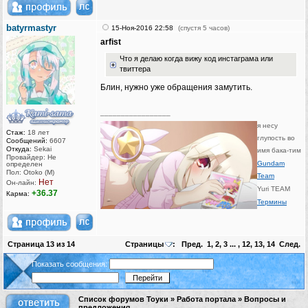
batyrmastyr
15-Ноя-2016 22:58
(спустя 5 часов)
arfist
Что я делаю когда вижу код инстаграма или
твиттера
Блин, нужно уже обращения замутить.
_________________
я несу
Стаж:
18 лет
глупость во
Сообщений:
6607
Откуда:
Sekai
имя бака-тим
Провайдер: Не
Gundam
определен
Пол: Otoko (M)
Team
Нет
Он-лайн:
Yuri TEAM
+36.37
Карма:
Термины
Страница
13
из
14
Страницы
:
Пред.
1
,
2
,
3
... ,
12
,
13
,
14
След.
Показать сообщения:
Список форумов Тоуки
»
Работа портала
»
Вопросы и
предложения