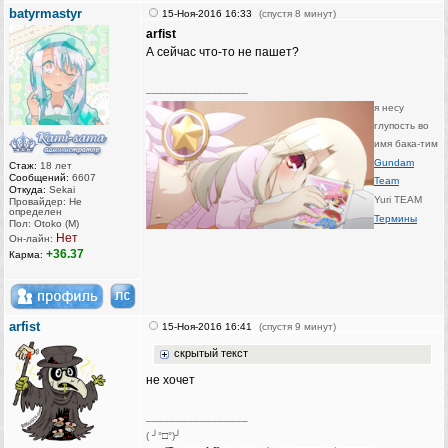
batyrmastyr
15-Ноя-2016 16:33
(спустя 8 минут)
arfist
А сейчас что-то не пашет?
_________________
я несу
глупость во
имя бака-тим
Gundam
Стаж:
18 лет
Сообщений:
6607
Team
Откуда:
Sekai
Yuri TEAM
Провайдер: Не
определен
Термины
Пол: Otoko (M)
Нет
Он-лайн:
+36.37
Карма:
arfist
15-Ноя-2016 16:41
(спустя 9 минут)
скрытый текст
не хочет
_________________
( ╯°□°)╯