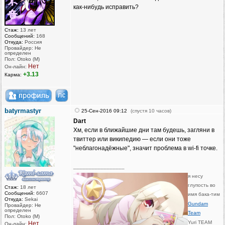
как-нибудь исправить?
Стаж:
13 лет
Сообщений:
168
Откуда:
Россия
Провайдер: Не
определен
Пол: Otoko (M)
Нет
Он-лайн:
+3.13
Карма:
batyrmastyr
25-Сен-2016 09:12
(спустя 10 часов)
Dart
Хм, если в ближайшие дни там будешь, загляни в
твиттер или википедию — если они тоже
"неблагонадёжные", значит проблема в wi-fi точке.
_________________
я несу
глупость во
Стаж:
18 лет
Сообщений:
6607
имя бака-тим
Откуда:
Sekai
Gundam
Провайдер: Не
определен
Team
Пол: Otoko (M)
Yuri TEAM
Нет
Он-лайн: