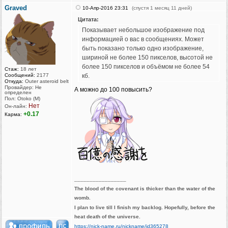
Graved
10-Апр-2016 23:31
(спустя 1 месяц 11 дней)
Цитата:
Показывает небольшое изображение под
информацией о вас в сообщениях. Может
быть показано только одно изображение,
шириной не более 150 пикселов, высотой не
более 150 пикселов и объёмом не более 54
Стаж:
18 лет
Сообщений:
2177
кб.
Откуда:
Outer asteroid belt
Провайдер: Не
А можно до 100 повысить?
определен
Пол: Otoko (M)
Нет
Он-лайн:
+0.17
Карма:
_________________
The blood of the covenant is thicker than the water of the
womb.
I plan to live till I finish my backlog. Hopefully, before the
heat death of the universe.
https://nick-name.ru/nickname/id365278