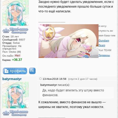
Заодно нужно будет сделать уведомления, если с
последнего уведомления прошло больше суток и
что-то ещё написали.
_________________
я несу
глупость во
имя бака-тим
Стаж:
18 лет
Сообщений:
6607
Gundam
Откуда:
Sekai
Team
Провайдер: Не
определен
Yuri TEAM
Пол: Otoko (M)
Нет
Термины
Он-лайн:
+36.37
Карма:
batyrmastyr
13-Ноя-2016 16:58
(спустя 2 дня 17 часов)
batyrmastyr
писал(а):
Да, надо будет впилить эту штуку вместо
финансов.
К сожалению, вместо финансов не вышло —
ширины не хватило, поэтому ужал новости.
_________________