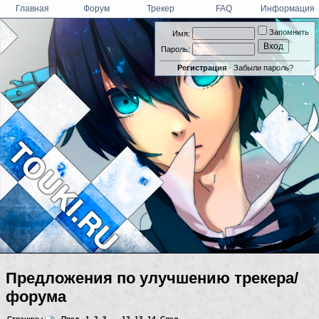
Главная
Форум
Трекер
FAQ
Информация
Запомнить
Имя:
Пароль:
Регистрация
·
Забыли пароль?
Предложения по улучшению трекера/
форума
Страницы
:
Пред.
1
,
2
,
3
... ,
12
,
13
,
14
След.