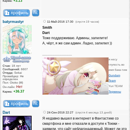
+3.13
Карма:
batyrmastyr
11-Май-2016 17:30
(спустя 19 часов)
Smith
Dart
Тоже поддерживаю. Админы, запилите!
А, чёрт, я же сам админ. Ладно, запилил ))
_________________
я несу
глупость во
Стаж:
18 лет
Сообщений:
6607
имя бака-тим
Откуда:
Sekai
Gundam
Провайдер: Не
определен
Team
Пол: Otoko (M)
Yuri TEAM
Нет
Он-лайн:
+36.37
Карма:
Термины
Dart
24-Сен-2016 22:27
(спустя 4 месяца 13 дней)
Я недавно вышел в интернет в Фантастике со
смартфона и мне отказали в доступе к Тоюки -
заявили, что сайт неблагонадежный. Может ли это