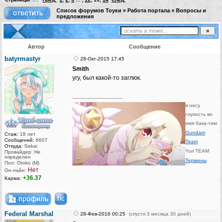
Список форумов Тоуки
»
Работа портала
»
Вопросы и
предложения
Автор
Сообщение
batyrmastyr
28-Окт-2015 17:45
Smith
угу, был какой-то заглюк.
_________________
я несу
глупость во
имя бака-тим
Gundam
Стаж:
18 лет
Сообщений:
6607
Team
Откуда:
Sekai
Yuri TEAM
Провайдер: Не
определен
Термины
Пол: Otoko (M)
Нет
Он-лайн:
+36.37
Карма:
Federal Marshal
28-Фев-2016 00:25
(спустя 3 месяца 30 дней)