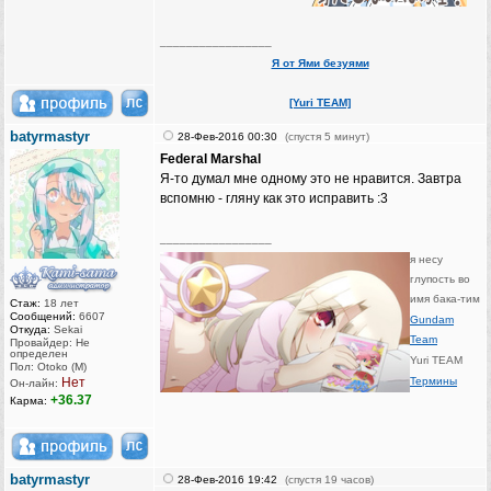
_________________
Я от Ями безуями
[Yuri TEAM]
batyrmastyr
28-Фев-2016 00:30
(спустя 5 минут)
Federal Marshal
Я-то думал мне одному это не нравится. Завтра
вспомню - гляну как это исправить :3
_________________
я несу
глупость во
имя бака-тим
Стаж:
18 лет
Сообщений:
6607
Gundam
Откуда:
Sekai
Team
Провайдер: Не
определен
Yuri TEAM
Пол: Otoko (M)
Нет
Термины
Он-лайн:
+36.37
Карма:
batyrmastyr
28-Фев-2016 19:42
(спустя 19 часов)