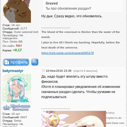
Graved
Ты про обновления раздач?
Ну дык. Сразу видно, что обновилось.
Стаж:
18 лет
_________________
Сообщений:
2177
Откуда:
Outer asteroid belt
The blood of the covenant is thicker than the water of the
Провайдер: Не
womb.
определен
Пол: Otoko (M)
I plan to live till I finish my backlog. Hopefully, before the
Нет
Он-лайн:
heat death of the universe.
+0.17
Карма:
https://nick-name.ru/nickname/id365278
batyrmastyr
10-Ноя-2016 23:39
(спустя 3 минуты)
Да, надо будет впилить эту штуку вместо
финансов.
//Хотя я планировал уведомления об изменении
скачанных раздач сделать. Чтобы ручками не
подписываться.
_________________
я несу
Стаж:
18 лет
Сообщений:
6607
глупость во
Откуда:
Sekai
имя бака-тим
Провайдер: Не
определен