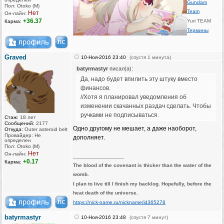
Gundam
Пол: Otoko (M)
Team
Нет
Он-лайн:
+36.37
Yuri TEAM
Карма:
Термины
Graved
10-Ноя-2016 23:40
(спустя 1 минута)
batyrmastyr
писал(а):
Да, надо будет впилить эту штуку вместо
финансов.
//Хотя я планировал уведомления об
изменении скачанных раздач сделать. Чтобы
ручками не подписываться.
Стаж:
18 лет
Сообщений:
2177
Одно другому не мешает, а даже наоборот,
Откуда:
Outer asteroid belt
Провайдер: Не
дополняет.
определен
Пол: Otoko (M)
Нет
Он-лайн:
_________________
+0.17
Карма:
The blood of the covenant is thicker than the water of the
womb.
I plan to live till I finish my backlog. Hopefully, before the
heat death of the universe.
https://nick-name.ru/nickname/id365278
batyrmastyr
10-Ноя-2016 23:48
(спустя 7 минут)