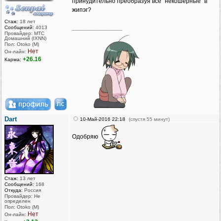
принудительно преобразуя все "некошерные" в
жипэг?
Стаж:
18 лет
Сообщений:
4013
_________________
Провайдер: МТС
Домашний (IXNN)
Пол: Otoko (M)
Нет
Он-лайн:
+26.16
Карма:
Dart
10-Май-2016 22:18
(спустя 55 минут)
Одобряю
Стаж:
13 лет
Сообщений:
168
Откуда:
Россия
Провайдер: Не
определен
Пол: Otoko (M)
Нет
Он-лайн: