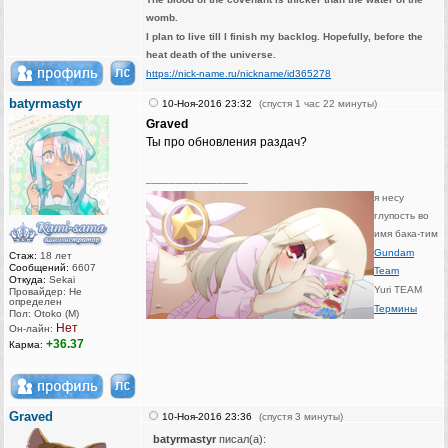
womb.
I plan to live till I finish my backlog. Hopefully, before the
heat death of the universe.
https://nick-name.ru/nickname/id365278
batyrmastyr
10-Ноя-2016 23:32
(спустя 1 час 22 минуты)
Graved
Ты про обновления раздач?
_________________
я несу
глупость во
имя бака-тим
Gundam
Стаж:
18 лет
Сообщений:
6607
Team
Откуда:
Sekai
Yuri TEAM
Провайдер: Не
определен
Термины
Пол: Otoko (M)
Нет
Он-лайн:
+36.37
Карма:
Graved
10-Ноя-2016 23:36
(спустя 3 минуты)
batyrmastyr
писал(а):