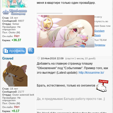
меня в квартире только один провайдер.
_________________
я несу
Стаж:
18 лет
Сообщений:
6607
глупость во
Откуда:
Sekai
имя бака-тим
Провайдер: Не
определен
Gundam
Пол: Otoko (M)
Team
Нет
Он-лайн:
+36.37
Yuri TEAM
Карма:
Термины
Graved
10-Ноя-2016 22:09
(спустя 1 месяц 10 дней)
Добавить на главную страницу плашку
"Обновления" под "Событиями". Пример того, как
это выглядит (Latest update):
http://kissanime.to/
Брать, естественно, только из онгоингов
Стаж:
18 лет
Сообщений:
2177
Откуда:
Outer asteroid belt
Провайдер: Не
Да, я придумываю Батыру работу просто так. ;]
определен
Пол: Otoko (M)
Нет
Он-лайн:
_________________
+0.17
Карма:
The blood of the covenant is thicker than the water of the