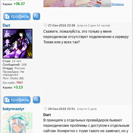
+36.37
Карма:
Термины
Dart
27-Сен-2016 23:38
(спустя 2 дня 14 часов)
Скажите, пожалуйста, это только у меня
переодически отсутствует подключение к серверу
Тоюки или у всех так?
Стаж:
13 лет
Сообщений:
168
Откуда:
Россия
Провайдер: Не
определен
Пол: Otoko (M)
Нет
Он-лайн:
+3.13
Карма:
batyrmastyr
29-Сен-2016 23:51
(спустя 2 дня)
Dart
В принципе у отдельных провайдеров бывают
периодические проблемы с доступом к отдельным
сайтам. Конкретно с тоуки такого не замечал, но у