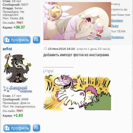
Стаж:
18 лет
я несу
Сообщений:
6607
Откуда:
Sekai
глупость во
Провайдер: Не
определен
имя бака-тим
Пол: Otoko (M)
Gundam
Нет
Он-лайн:
Team
+36.37
Карма:
Yuri TEAM
Термины
arfist
15-Ноя-2016 16:24
(спустя 1 день 23 часа)
добавить импорт фоток из инстаграма
_________________
( ╯°□°)╯
Стаж:
17 лет
Сообщений:
4899
Провайдер: Дом.ru
Пол: Не определилось
Нет
Он-лайн:
+1.83
Карма: