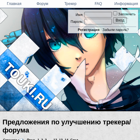
Главная
Форум
Трекер
FAQ
Информация
Запомнить
Имя:
Пароль:
Регистрация
·
Забыли пароль?
Предложения по улучшению трекера/
форума
Страницы
:
Пред.
1
,
2
,
3
... ,
12
,
13
,
14
След.