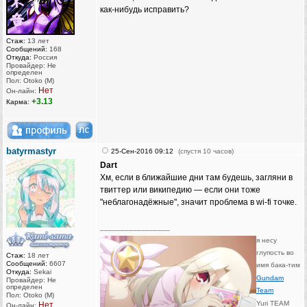
как-нибудь исправить?
Стаж:
13 лет
Сообщений:
168
Откуда:
Россия
Провайдер: Не
определен
Пол: Otoko (M)
Нет
Он-лайн:
+3.13
Карма:
batyrmastyr
25-Сен-2016 09:12
(спустя 10 часов)
Dart
Хм, если в ближайшие дни там будешь, загляни в
твиттер или википедию — если они тоже
"неблагонадёжные", значит проблема в wi-fi точке.
_________________
я несу
глупость во
Стаж:
18 лет
Сообщений:
6607
имя бака-тим
Откуда:
Sekai
Gundam
Провайдер: Не
определен
Team
Пол: Otoko (M)
Yuri TEAM
Нет
Он-лайн: