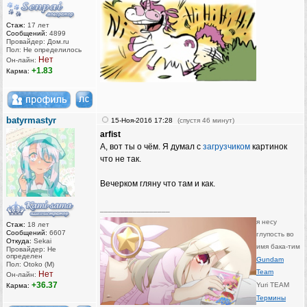
Стаж:
17 лет
Сообщений:
4899
Провайдер: Дом.ru
Пол: Не определилось
Нет
Он-лайн:
+1.83
Карма:
batyrmastyr
15-Ноя-2016 17:28
(спустя 46 минут)
arfist
А, вот ты о чём. Я думал с
загрузчиком
картинок
что не так.
Вечерком гляну что там и как.
_________________
я несу
Стаж:
18 лет
Сообщений:
6607
глупость во
Откуда:
Sekai
имя бака-тим
Провайдер: Не
определен
Gundam
Пол: Otoko (M)
Team
Нет
Он-лайн:
+36.37
Yuri TEAM
Карма:
Термины