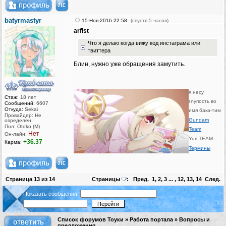
batyrmastyr
15-Ноя-2016 22:58
(спустя 5 часов)
arfist
Что я делаю когда вижу код инстаграма или
твиттера
Блин, нужно уже обращения замутить.
_________________
я несу
Стаж:
18 лет
глупость во
Сообщений:
6607
Откуда:
Sekai
имя бака-тим
Провайдер: Не
Gundam
определен
Пол: Otoko (M)
Team
Нет
Он-лайн:
Yuri TEAM
+36.37
Карма:
Термины
Страница
13
из
14
Страницы
:
Пред.
1
,
2
,
3
... ,
12
,
13
,
14
След.
Показать сообщения:
Список форумов Тоуки
»
Работа портала
»
Вопросы и
предложения