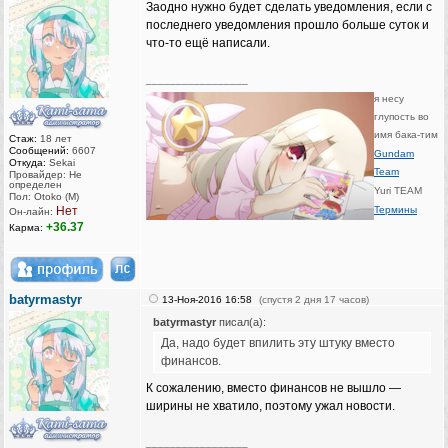
Заодно нужно будет сделать уведомления, если с
последнего уведомления прошло больше суток и
что-то ещё написали.
_________________
я несу
глупость во
имя бака-тим
Стаж:
18 лет
Сообщений:
6607
Gundam
Откуда:
Sekai
Team
Провайдер: Не
определен
Yuri TEAM
Пол: Otoko (M)
Нет
Термины
Он-лайн:
+36.37
Карма:
batyrmastyr
13-Ноя-2016 16:58
(спустя 2 дня 17 часов)
batyrmastyr
писал(а):
Да, надо будет впилить эту штуку вместо
финансов.
К сожалению, вместо финансов не вышло —
ширины не хватило, поэтому ужал новости.
_________________