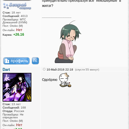
принудительно преобразуя все "некошерные" в
жипэг?
Стаж:
18 лет
Сообщений:
4013
_________________
Провайдер: МТС
Домашний (IXNN)
Пол: Otoko (M)
Нет
Он-лайн:
+26.16
Карма:
Dart
10-Май-2016 22:18
(спустя 55 минут)
Одобряю
Стаж:
13 лет
Сообщений:
168
Откуда:
Россия
Провайдер: Не
определен
Пол: Otoko (M)
Нет
Он-лайн: