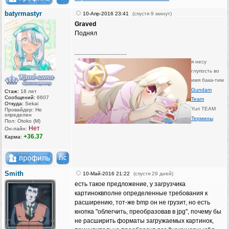
batyrmastyr
10-Апр-2016 23:41
(спустя 9 минут)
Graved
Поднял
_________________
я несу
глупость во
имя бака-тим
Gundam
Стаж:
18 лет
Сообщений:
6607
Team
Откуда:
Sekai
Yuri TEAM
Провайдер: Не
определен
Термины
Пол: Otoko (M)
Нет
Он-лайн:
+36.37
Карма:
Smith
10-Май-2016 21:22
(спустя 29 дней)
есть такое предложение, у загрузчика
картиноквполне определенные требования к
расширению, тот-же bmp он не грузит, но есть
кнопка "облегчить, преобразовав в jpg", почему бы
не расширить форматы загружаемых картинок,