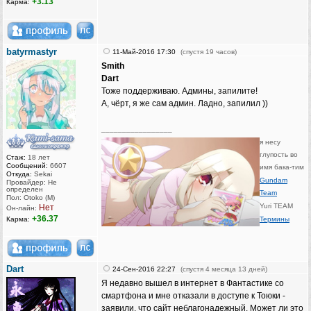
+3.13
Карма:
batyrmastyr
11-Май-2016 17:30
(спустя 19 часов)
Smith
Dart
Тоже поддерживаю. Админы, запилите!
А, чёрт, я же сам админ. Ладно, запилил ))
_________________
я несу
глупость во
Стаж:
18 лет
Сообщений:
6607
имя бака-тим
Откуда:
Sekai
Gundam
Провайдер: Не
определен
Team
Пол: Otoko (M)
Yuri TEAM
Нет
Он-лайн:
+36.37
Карма:
Термины
Dart
24-Сен-2016 22:27
(спустя 4 месяца 13 дней)
Я недавно вышел в интернет в Фантастике со
смартфона и мне отказали в доступе к Тоюки -
заявили, что сайт неблагонадежный. Может ли это