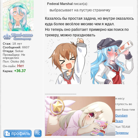
Federal Marshal
писал(а):
выбрасывает на пустую страничку
Казалось бы простая задача, но внутри оказалось
куда более весёлое месиво чем я ждал.
Но теперь оно работает примерно как поиск по
трекеру, можно праздновать
Стаж:
18 лет
Сообщений:
6607
Откуда:
Sekai
Провайдер: Не
определен
Пол: Otoko (M)
Нет
Он-лайн:
+36.37
Карма:
_________________
я несу
глупость во
имя бака-тим
Gundam
Team
Yuri TEAM
Термины