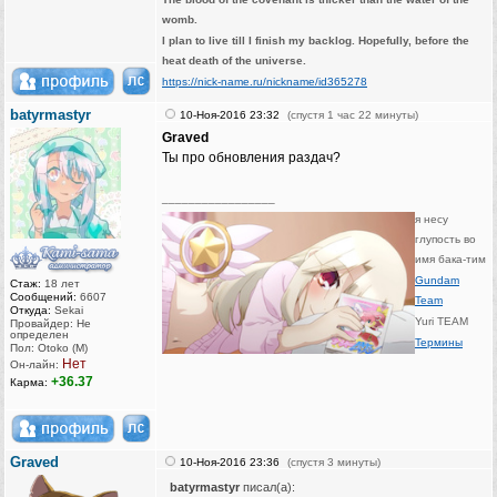
womb.
I plan to live till I finish my backlog. Hopefully, before the
heat death of the universe.
https://nick-name.ru/nickname/id365278
batyrmastyr
10-Ноя-2016 23:32
(спустя 1 час 22 минуты)
Graved
Ты про обновления раздач?
_________________
я несу
глупость во
имя бака-тим
Gundam
Стаж:
18 лет
Сообщений:
6607
Team
Откуда:
Sekai
Yuri TEAM
Провайдер: Не
определен
Термины
Пол: Otoko (M)
Нет
Он-лайн:
+36.37
Карма:
Graved
10-Ноя-2016 23:36
(спустя 3 минуты)
batyrmastyr
писал(а):