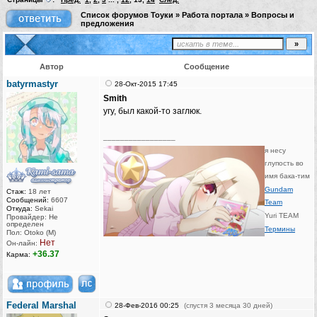
Список форумов Тоуки
»
Работа портала
»
Вопросы и
предложения
Автор
Сообщение
batyrmastyr
28-Окт-2015 17:45
Smith
угу, был какой-то заглюк.
_________________
я несу
глупость во
имя бака-тим
Gundam
Стаж:
18 лет
Сообщений:
6607
Team
Откуда:
Sekai
Yuri TEAM
Провайдер: Не
определен
Термины
Пол: Otoko (M)
Нет
Он-лайн:
+36.37
Карма:
Federal Marshal
28-Фев-2016 00:25
(спустя 3 месяца 30 дней)