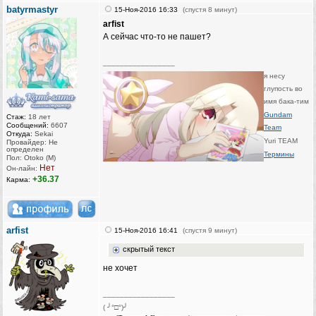
batyrmastyr
15-Ноя-2016 16:33
(спустя 8 минут)
arfist
А сейчас что-то не пашет?
_________________
я несу
глупость во
имя бака-тим
Gundam
Стаж:
18 лет
Сообщений:
6607
Team
Откуда:
Sekai
Yuri TEAM
Провайдер: Не
определен
Термины
Пол: Otoko (M)
Нет
Он-лайн:
+36.37
Карма:
arfist
15-Ноя-2016 16:41
(спустя 9 минут)
скрытый текст
не хочет
_________________
( ╯°□°)╯