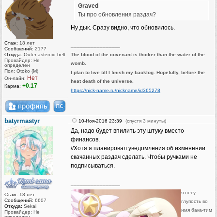
Graved
Ты про обновления раздач?
Ну дык. Сразу видно, что обновилось.
Стаж:
18 лет
_________________
Сообщений:
2177
Откуда:
Outer asteroid belt
The blood of the covenant is thicker than the water of the
Провайдер: Не
womb.
определен
Пол: Otoko (M)
I plan to live till I finish my backlog. Hopefully, before the
Нет
Он-лайн:
heat death of the universe.
+0.17
Карма:
https://nick-name.ru/nickname/id365278
batyrmastyr
10-Ноя-2016 23:39
(спустя 3 минуты)
Да, надо будет впилить эту штуку вместо
финансов.
//Хотя я планировал уведомления об изменении
скачанных раздач сделать. Чтобы ручками не
подписываться.
_________________
я несу
Стаж:
18 лет
Сообщений:
6607
глупость во
Откуда:
Sekai
имя бака-тим
Провайдер: Не
определен