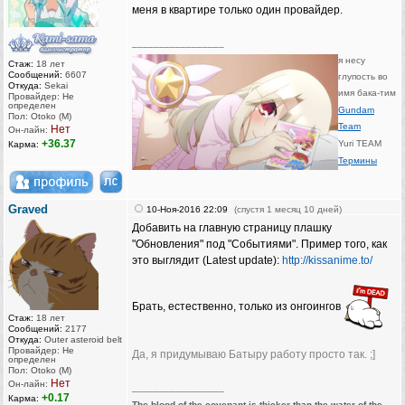
меня в квартире только один провайдер.
_________________
я несу
Стаж:
18 лет
Сообщений:
6607
глупость во
Откуда:
Sekai
имя бака-тим
Провайдер: Не
определен
Gundam
Пол: Otoko (M)
Team
Нет
Он-лайн:
+36.37
Yuri TEAM
Карма:
Термины
Graved
10-Ноя-2016 22:09
(спустя 1 месяц 10 дней)
Добавить на главную страницу плашку
"Обновления" под "Событиями". Пример того, как
это выглядит (Latest update):
http://kissanime.to/
Брать, естественно, только из онгоингов
Стаж:
18 лет
Сообщений:
2177
Откуда:
Outer asteroid belt
Провайдер: Не
Да, я придумываю Батыру работу просто так. ;]
определен
Пол: Otoko (M)
Нет
Он-лайн:
_________________
+0.17
Карма:
The blood of the covenant is thicker than the water of the