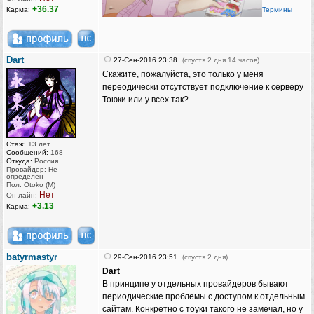
+36.37
Карма:
Термины
Dart
27-Сен-2016 23:38
(спустя 2 дня 14 часов)
Скажите, пожалуйста, это только у меня
переодически отсутствует подключение к серверу
Тоюки или у всех так?
Стаж:
13 лет
Сообщений:
168
Откуда:
Россия
Провайдер: Не
определен
Пол: Otoko (M)
Нет
Он-лайн:
+3.13
Карма:
batyrmastyr
29-Сен-2016 23:51
(спустя 2 дня)
Dart
В принципе у отдельных провайдеров бывают
периодические проблемы с доступом к отдельным
сайтам. Конкретно с тоуки такого не замечал, но у