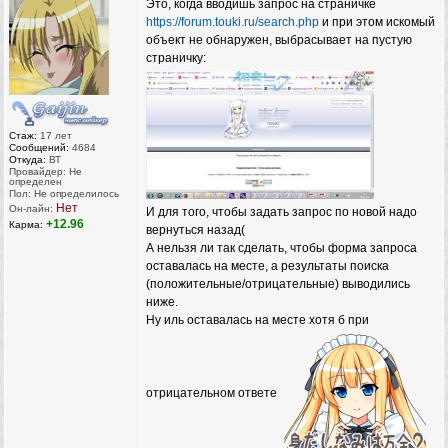
Это, когда вводишь запрос на страничке
https://forum.touki.ru/search.php
и при этом искомый
объект не обнаружен, выбрасывает на пустую
страничку:
Стаж:
17 лет
Сообщений:
4684
Откуда:
ВТ
Провайдер: Не
определен
Пол: Не определилось
Нет
Он-лайн:
И для того, чтобы задать запрос по новой надо
+12.96
Карма:
вернуться назад(
А нельзя ли так сделать, чтобы форма запроса
оставалась на месте, а результаты поиска
(положительные/отрицательные) выводились
ниже.
Ну иль оставалась на месте хотя б при
отрицательном ответе