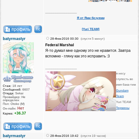
_________________
Я от Ями безуями
[Yuri TEAM]
batyrmastyr
28-Фев-2016 00:30
(спустя 5 минут)
Federal Marshal
Я-то думал мне одному это не нравится. Завтра
вспомню - гляну как это исправить :3
_________________
я несу
глупость во
имя бака-тим
Стаж:
18 лет
Сообщений:
6607
Gundam
Откуда:
Sekai
Team
Провайдер: Не
определен
Yuri TEAM
Пол: Otoko (M)
Нет
Термины
Он-лайн:
+36.37
Карма:
batyrmastyr
28-Фев-2016 19:42
(спустя 19 часов)