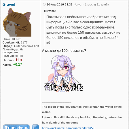
Graved
10-Апр-2016 23:31
(спустя 1 месяц 11 дней)
Цитата:
Показывает небольшое изображение под
информацией о вас в сообщениях. Может
быть показано только одно изображение,
шириной не более 150 пикселов, высотой не
более 150 пикселов и объёмом не более 54
Стаж:
18 лет
Сообщений:
2177
кб.
Откуда:
Outer asteroid belt
Провайдер: Не
А можно до 100 повысить?
определен
Пол: Otoko (M)
Нет
Он-лайн:
+0.17
Карма:
_________________
The blood of the covenant is thicker than the water of the
womb.
I plan to live till I finish my backlog. Hopefully, before the
heat death of the universe.
https://nick-name.ru/nickname/id365278