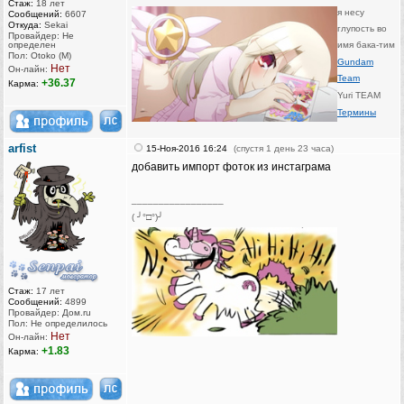
Стаж:
18 лет
я несу
Сообщений:
6607
Откуда:
Sekai
глупость во
Провайдер: Не
определен
имя бака-тим
Пол: Otoko (M)
Gundam
Нет
Он-лайн:
Team
+36.37
Карма:
Yuri TEAM
Термины
arfist
15-Ноя-2016 16:24
(спустя 1 день 23 часа)
добавить импорт фоток из инстаграма
_________________
( ╯°□°)╯
Стаж:
17 лет
Сообщений:
4899
Провайдер: Дом.ru
Пол: Не определилось
Нет
Он-лайн:
+1.83
Карма: