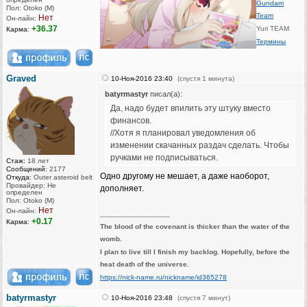
Gundam
Пол: Otoko (M)
Team
Нет
Он-лайн:
+36.37
Yuri TEAM
Карма:
Термины
Graved
10-Ноя-2016 23:40
(спустя 1 минута)
batyrmastyr
писал(а):
Да, надо будет впилить эту штуку вместо
финансов.
//Хотя я планировал уведомления об
изменении скачанных раздач сделать. Чтобы
ручками не подписываться.
Стаж:
18 лет
Сообщений:
2177
Одно другому не мешает, а даже наоборот,
Откуда:
Outer asteroid belt
Провайдер: Не
дополняет.
определен
Пол: Otoko (M)
Нет
Он-лайн:
_________________
+0.17
Карма:
The blood of the covenant is thicker than the water of the
womb.
I plan to live till I finish my backlog. Hopefully, before the
heat death of the universe.
https://nick-name.ru/nickname/id365278
batyrmastyr
10-Ноя-2016 23:48
(спустя 7 минут)