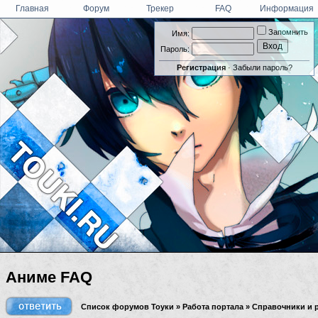
Главная
Форум
Трекер
FAQ
Информация
Запомнить
Имя:
Пароль:
Регистрация
·
Забыли пароль?
Аниме FAQ
Список форумов Тоуки
»
Работа портала
»
Справочники и 