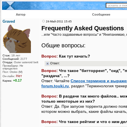
Автор
Сообщение
Graved
24-Май-2011 15:45
Frequently Asked Questions
...или "Часто задаваемые вопросы" и "Янипанимаю, 
Общие вопросы:
Стаж:
18 лет
Вопрос:
Как тут качать?
Сообщений:
2177
Откуда:
Outer asteroid belt
Ответ:
Провайдер: Не
определен
Вопрос:
Что такое "битторрент", "сид", "п
Пол: Otoko (M)
"раздача", ...?
Нет
Он-лайн:
+0.17
Ответ: Читайте
Список терминов и выраже
Карма:
forum.touki.ru
, раздел "Терминология трекер
Вопрос:
В раздаче так много файлов.. мо
только некоторые из них?
Ответ: Да. При запуске торрента должно появ
котором можно выбрать, какие файлы качать, 
Вопрос:
Что такое рейтинг и что с ним де