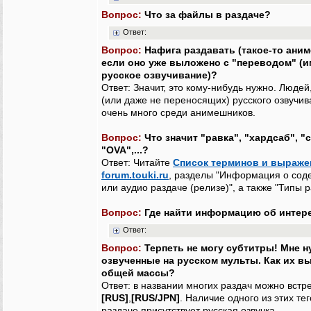
Вопрос:
Что за файлы в раздаче?
Ответ:
Вопрос:
Нафига раздавать (такое-то аним
если оно уже выложено с "переводом" (и
русское озвучивание)?
Ответ: Значит, это кому-нибудь нужно. Люде
(или даже не переносящих) русского озвучива
очень много среди анимешников.
Вопрос:
Что значит "равка", "хардсаб", "
"OVA",...?
Ответ: Читайте
Список терминов и выраже
forum.touki.ru
, разделы "Информация о сод
или аудио раздаче (релизе)", а также "Типы р
Вопрос:
Где найти информацию об интер
Ответ:
Вопрос:
Терпеть не могу субтитры! Мне 
озвученные на русском мульты. Как их в
общей массы?
Ответ: в названии многих раздач можно встре
[RUS]
,
[RUS/JPN]
. Наличие одного из этих тег
раздаче присутствует русская озвучка.