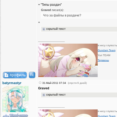
+ "Типы раздач"
Graved
писал(а):
Что за файлы в раздаче?
+
скрытый текст
_________________
я несу глупост
Gundam Team
Yuri TEAM
Термины
batyrmastyr
31-Май-2011 07:34
(спустя 6 дней)
Graved
скрытый текст
_________________
я несу глупост
Gundam Team