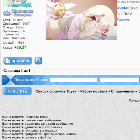
я несу глупост
Gundam Team
Yuri TEAM
Термины
Стаж:
18 лет
Сообщений:
6607
Откуда:
Sekai
Провайдер: Не
определен
Пол: Otoko (M)
Нет
Он-лайн:
+36.37
Карма:
Страница
1
из
1
Показать сообщения:
Список форумов Тоуки
»
Работа портала
»
Справочники и 
Текуще
Вы
не можете
начинать темы
Вы
не можете
отвечать на сообщения
Вы
не можете
редактировать свои сообщения
Вы
не можете
удалять свои сообщения
Вы
не можете
голосовать в опросах
Вы
не можете
прикреплять файлы к сообщениям
Вы
не можете
скачивать файлы