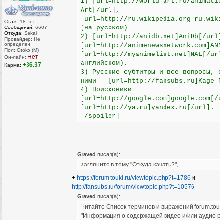
1) [url=http://world-art.ru/animati
Art[/url],
[url=http://ru.wikipedia.org]ru.wik
Стаж:
18 лет
(на русском)
Сообщений:
6607
Откуда:
Sekai
2) [url=http://anidb.net]AniDb[/url
Провайдер: Не
определен
[url=http://animenewsnetwork.com]AN
Пол: Otoko (M)
[url=http://myanimelist.net]MAL[/ur
Нет
Он-лайн:
английском).
+36.37
Карма:
3) Русские субтитры и все вопросы, 
ними - [url=http://fansubs.ru]Kage 
4) Поисковики
[url=http://google.com]google.com[/
[url=http://ya.ru]yandex.ru[/url].
[/spoiler]
Graved
писал(а):
загляните в тему "Откуда качать?",
+
https://forum.touki.ru/viewtopic.php?t=1786
и
http://fansubs.ru/forum/viewtopic.php?t=10576
Graved
писал(а):
Читайте Список терминов и выражений forum.touk
"Информация о содержащей видео и/или аудио ра