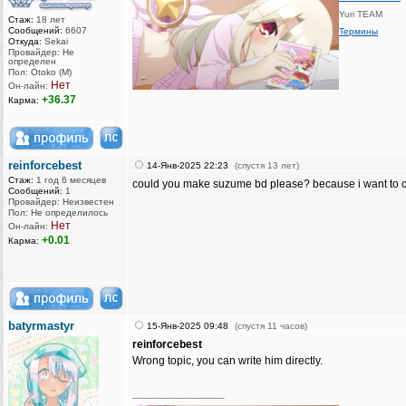
Yuri TEAM
Стаж:
18 лет
Сообщений:
6607
Термины
Откуда:
Sekai
Провайдер: Не
определен
Пол: Otoko (M)
Нет
Он-лайн:
+36.37
Карма:
reinforcebest
14-Янв-2025 22:23
(спустя 13 лет)
Стаж:
1 год 6 месяцев
could you make suzume bd please? because i want to col
Сообщений:
1
Провайдер: Неизвестен
Пол: Не определилось
Нет
Он-лайн:
+0.01
Карма:
batyrmastyr
15-Янв-2025 09:48
(спустя 11 часов)
reinforcebest
Wrong topic, you can write him directly.
_________________