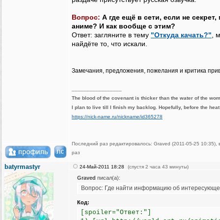
Вопрос:
А где ещё в сети, если не секрет
аниме? И как вообще с этим?
Ответ: загляните в тему
"Откуда качать?"
, 
найдёте то, что искали.
Замечания, предложения, пожелания и критика при
_________________
The blood of the covenant is thicker than the water of the wo
I plan to live till I finish my backlog. Hopefully, before the hea
https://nick-name.ru/nickname/id365278
Последний раз редактировалось: Graved (2011-05-25 10:35), 
раз
batyrmastyr
24-Май-2011 18:28
(спустя 2 часа 43 минуты)
Graved
писал(а):
Вопрос: Где найти информацию об интересующ
Код:
[spoiler="Ответ:"]