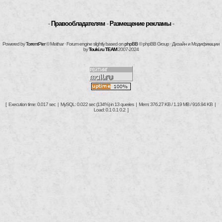
-
Правообладателям
-
Размещение рекламы
-
Powered by
TorrentPier
© Meithar · Forum engine slightly based on
phpBB
© phpBB Group · Дизайн и Модификации
by
Touki.ru TEAM
2007-2024
[ Execution time: 0.017 sec | MySQL: 0.022 sec (134%) in 13 queries | Mem: 376.27 KB / 1.19 MB / 916.94 KB |
Load: 0.1 0.1 0.2 ]