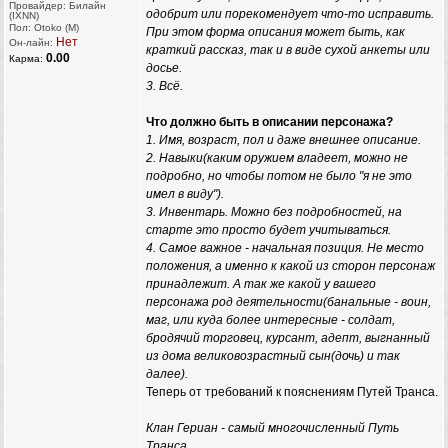
Провайдер: Билайн
одобрит или порекомендует что-то исправить.
(IXNN)
Пол: Otoko (M)
При этом форма описания может быть, как
Нет
Он-лайн:
краткий рассказ, так и в виде сухой анкеты или
0.00
Карма:
досье.
3. Всё.
Что должно быть в описании персонажа?
1. Имя, возраст, пол и даже внешнее описание.
2. Навыки(каким оружием владеет, можно не
подробно, но чтобы потом не было "я не это
имел в виду").
3. Инвентарь. Можно без подробностей, на
старте это просто будет учитываться.
4. Самое важное - начальная позиция. Не место
положения, а именно к какой из сторон персонаж
принадлежит. А так же какой у вашего
персонажа род деятельности(банальные - воин,
маг, или куда более интересные - солдат,
бродячий торговец, курсант, адепт, выгнанный
из дома великовозрастный сын(дочь) и так
далее).
Теперь от требований к пояснениям Путей Транса.
Клан Гериан - самый многочисленный Путь
Транса.