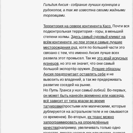
Гильдия Ансия - собрание лучших кузнецов и
рудокопов, а так же известна своими жадными
торговцами.
Территория на севере континента Касо.
Почти вся
подконтрольная территория - горы, в меньшей
степени холмы.
Здесь самый суровый климат на
всём континенте, но при этом и самые лучшие
месторождения руд,
хотя по большей части это
связано с тем, что именно Ансия лучше всех
развила этот промысел. Так же
это край искусных
кузнецов
, но это не значит, что они самый
большой экспортёр оружия.
Лучшие образцы
Ансия предпочитает оставлять себе
и не
вывозить из владений, а так же придерживать
развитие соседей на рынке.
Но
Путь Транса у них самый гибкий.
Во-первых,
он может быть нанесён временно или навсегда,
всё зависит от типа краски во время
татуировки
(простыми или магическими, которые
дублируются на астральном теле и не смываются
со временем). Во-вторых,
их транс можно
запрограммировать на определённые
качества
(например, увеличивать только одно