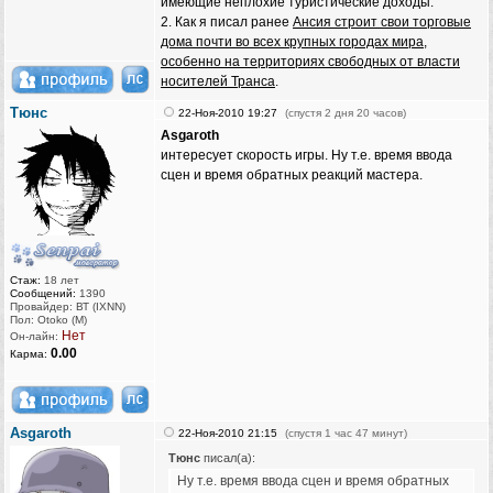
имеющие неплохие туристические доходы.
2. Как я писал ранее
Ансия строит свои торговые
дома почти во всех крупных городах мира,
особенно на территориях свободных от власти
носителей Транса
.
Тюнс
22-Ноя-2010 19:27
(спустя 2 дня 20 часов)
Asgaroth
интересует скорость игры. Ну т.е. время ввода
сцен и время обратных реакций мастера.
Стаж:
18 лет
Сообщений:
1390
Провайдер: ВТ (IXNN)
Пол: Otoko (M)
Нет
Он-лайн:
0.00
Карма:
Asgaroth
22-Ноя-2010 21:15
(спустя 1 час 47 минут)
Тюнс
писал(а):
Ну т.е. время ввода сцен и время обратных