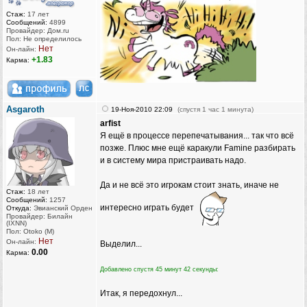
Стаж:
17 лет
Сообщений:
4899
Провайдер: Дом.ru
Пол: Не определилось
Нет
Он-лайн:
+1.83
Карма:
Asgaroth
19-Ноя-2010 22:09
(спустя 1 час 1 минута)
arfist
Я ещё в процессе перепечатывания... так что всё
позже. Плюс мне ещё каракули Famine разбирать
и в систему мира пристраивать надо.
Да и не всё это игрокам стоит знать, иначе не
Стаж:
18 лет
Сообщений:
1257
интересно играть будет
Откуда:
Эвианский Орден
Провайдер: Билайн
(IXNN)
Пол: Otoko (M)
Нет
Он-лайн:
Выделил...
0.00
Карма:
Добавлено спустя 45 минут 42 секунды:
Итак, я передохнул...