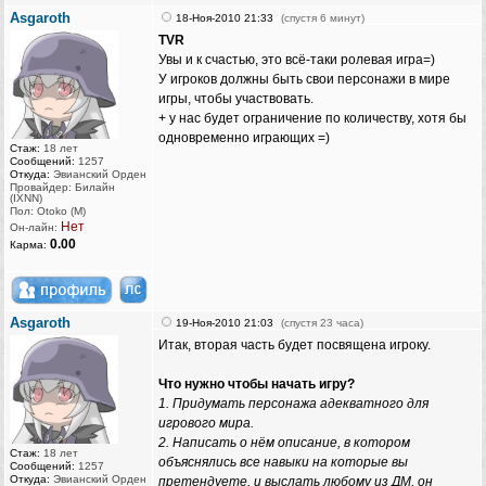
Asgaroth
18-Ноя-2010 21:33
(спустя 6 минут)
TVR
Увы и к счастью, это всё-таки ролевая игра=)
У игроков должны быть свои персонажи в мире
игры, чтобы участвовать.
+ у нас будет ограничение по количеству, хотя бы
одновременно играющих =)
Стаж:
18 лет
Сообщений:
1257
Откуда:
Эвианский Орден
Провайдер: Билайн
(IXNN)
Пол: Otoko (M)
Нет
Он-лайн:
0.00
Карма:
Asgaroth
19-Ноя-2010 21:03
(спустя 23 часа)
Итак, вторая часть будет посвящена игроку.
Что нужно чтобы начать игру?
1. Придумать персонажа адекватного для
игрового мира.
2. Написать о нём описание, в котором
Стаж:
18 лет
объяснялись все навыки на которые вы
Сообщений:
1257
Откуда:
Эвианский Орден
претендуете, и выслать любому из ДМ, он