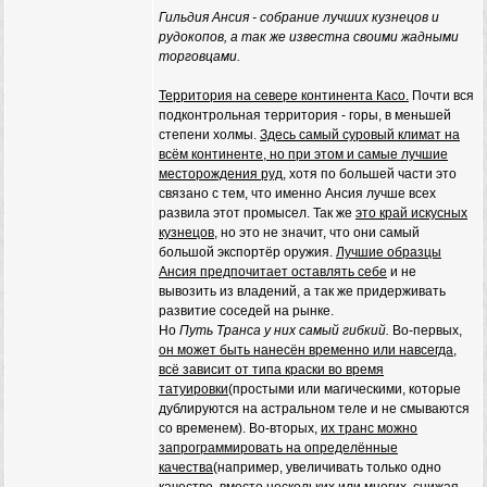
Гильдия Ансия - собрание лучших кузнецов и
рудокопов, а так же известна своими жадными
торговцами.
Территория на севере континента Касо.
Почти вся
подконтрольная территория - горы, в меньшей
степени холмы.
Здесь самый суровый климат на
всём континенте, но при этом и самые лучшие
месторождения руд,
хотя по большей части это
связано с тем, что именно Ансия лучше всех
развила этот промысел. Так же
это край искусных
кузнецов
, но это не значит, что они самый
большой экспортёр оружия.
Лучшие образцы
Ансия предпочитает оставлять себе
и не
вывозить из владений, а так же придерживать
развитие соседей на рынке.
Но
Путь Транса у них самый гибкий.
Во-первых,
он может быть нанесён временно или навсегда,
всё зависит от типа краски во время
татуировки
(простыми или магическими, которые
дублируются на астральном теле и не смываются
со временем). Во-вторых,
их транс можно
запрограммировать на определённые
качества
(например, увеличивать только одно