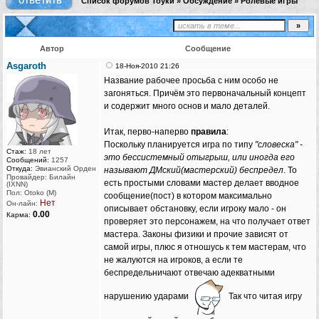
Список форумов Тоуки
»
Обсуждение
»
Ролевые игры
Автор
Сообщение
Asgaroth
18-Ноя-2010 21:26
Название рабочее просьба с ним особо не
загоняться. Причём это первоначальный концепт
и содержит много основ и мало деталей.
Итак, перво-наперво
правила
:
Поскольку планируется игра по типу
"словеска" -
Стаж:
18 лет
это бессистемный отыгрыш, или иногда его
Сообщений:
1257
Откуда:
Эвианский Орден
называют ДМский(мастерский) беспредел
. То
Провайдер: Билайн
есть простыми словами мастер делает вводное
(IXNN)
Пол: Otoko (M)
сообщение(пост) в котором максимально
Нет
Он-лайн:
описывает обстановку, если игроку мало - он
0.00
Карма:
проверяет это персонажем, на что получает ответ
мастера. Законы физики и прочие зависят от
самой игры, плюс я отношусь к тем мастерам, что
не жалуются на игроков, а если те
беспредельничают отвечаю адекватными
нарушению ударами
Так что читая игру