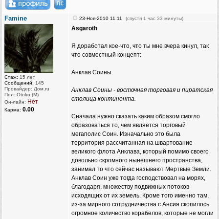
Famine
23-Ноя-2010 11:11
(спустя 1 час 33 минуты)
Asgaroth
Я доработал кое-что, что ты мне вчера кинул, так
что совместный концепт:
Анклав Соины.
Стаж:
15 лет
Сообщений:
145
Провайдер: Дом.ru
Анклав Соины - восточная торговая и пиратская
Пол: Otoko (M)
столица континента.
Нет
Он-лайн:
0.00
Карма:
Сначала нужно сказать каким образом смогло
образоваться то, чем является торговый
мегаполис Соин. Изначально это была
территория рассчитанная на швартование
великого флота Анклава, который помимо своего
довольно скромного нынешнего пространства,
занимал то что сейчас называют Мертвые Земли.
Анклав Соин уже тогда господствовал на морях,
благодаря, множеству подвижных потоков
исходящих от их земель. Кроме того именно там,
из-за мирного сотрудничества с Ансия скопилось
огромное количество корабелов, которые не могли