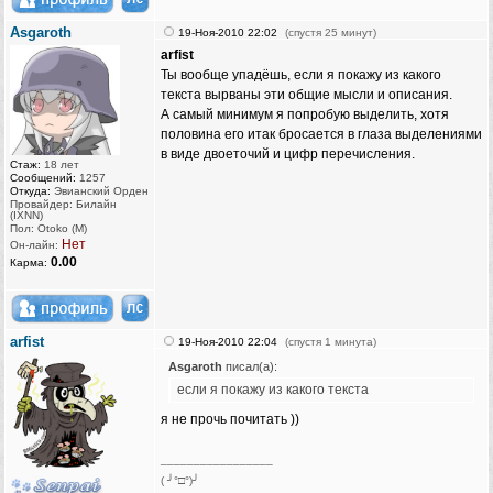
Asgaroth
19-Ноя-2010 22:02
(спустя 25 минут)
arfist
Ты вообще упадёшь, если я покажу из какого
текста вырваны эти общие мысли и описания.
А самый минимум я попробую выделить, хотя
половина его итак бросается в глаза выделениями
в виде двоеточий и цифр перечисления.
Стаж:
18 лет
Сообщений:
1257
Откуда:
Эвианский Орден
Провайдер: Билайн
(IXNN)
Пол: Otoko (M)
Нет
Он-лайн:
0.00
Карма:
arfist
19-Ноя-2010 22:04
(спустя 1 минута)
Asgaroth
писал(а):
если я покажу из какого текста
я не прочь почитать ))
_________________
( ╯°□°)╯