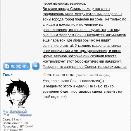
перекупленных земляков.
Во главе города Соины находится совет
градоначальников, между которыми разделены
зоны города(город поделён на зоны, не только по
улицам и домам, но и по уровням их
расположения, из-за чего получается, что под
внешним фасадом Соины находится как минимум
ещё пара зон, где люди обычно не видят
солнечного света). У каждого градоначальника
свои понимания и методы управления, и никто
кроме законов, которые они создали вместе
контролирует этот бюрократический лабиринт.
Говорят, что запутаннее Соины, только их законы.
Тюнс
23-Ноя-2010 13:04
(спустя 1 час 53 минуты)
Ура, про анклав Соины написали=)))
В общем-то этого и ждал=) Не знаю, как со
временем будет, постараюсь сделать квенту на
этой неделе=)
Стаж:
18 лет
Сообщений:
1390
Провайдер: ВТ (IXNN)
Пол: Otoko (M)