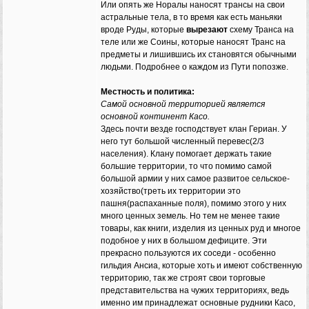
Или опять же Норалы наносят трансы на свои
астральные тела, в то время как есть маньяки
вроде Руды, которые
вырезают
схему Транса на
теле или же Соины, которые наносят Транс на
предметы и лишившись их становятся обычными
людьми. Подробнее о каждом из Пути попозже.
Местность и политика:
Самой основной территорией является
основной континент Касо.
Здесь почти везде господствует клан Гериан. У
него тут большой численный перевес(2/3
населения). Клану помогает держать такие
большие территории, то что помимо самой
большой армии у них самое развитое сельское-
хозяйство(треть их территории это
пашня(распаханные поля), помимо этого у них
много ценных земель. Но тем не менее такие
товары, как книги, изделия из ценных руд и многое
подобное у них в большом дефиците. Эти
прекрасно пользуются их соседи - особенно
гильдия Ансиа, которые хоть и имеют собственную
территорию, так же строят свои торговые
представительства на чужих территориях, ведь
именно им принадлежат основные рудники Касо,