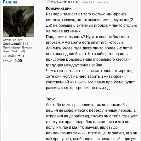
Famine
23-Ноя-2010 14:43
(спустя 40 минут)
Коммуниздий
Размеры зависят от того сколько мы игроков
сможем вовлечь, но... с нынешними ресурсами(2
Дм) не больше 6 активных игроков + где-то столько
же менее активных.
Продолжительность? Ну, это вопрос больше к
Стаж:
15 лет
игрокам, у Асгарота есть опыт игр, которые
Сообщений:
145
Провайдер: Дом.ru
длились более года(даже где-то более 2-х лет у
Пол: Otoko (M)
него последняя была). Но вообще конец игры
Нет
Он-лайн:
приурочен к разрешению глобального квеста -
0.00
Карма:
грядущая междоусобная война.
Чем квест закончится зависит только от игроков,
хотя они могут на него забить и жить своей
собственной жизнью и всё равно проблема будет
развиваться, прогрессировать и т.д.
Тюнс
Асг тебе может разрешить такого перса(я бы
решил не морочиться с перекрученным персом, а
отправил на доработку), только он с тебя стребует
квенту, которая подробно опишет, как и что он
получил, где и как что выучил, вплоть до
поименования техник.. и это ещё не значит, что он
всё пропустит, особенно если начальный перс уже