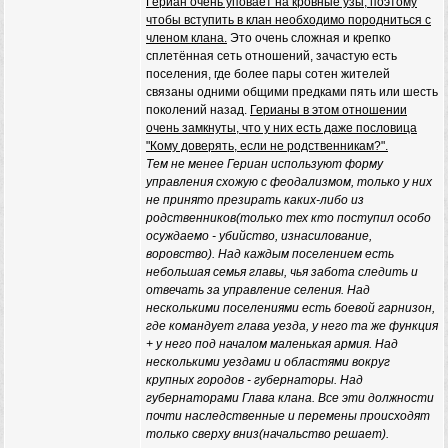
Гериан очень уповает на кровные узы, поэтому
чтобы вступить в клан необходимо породниться с
членом клана.
Это очень сложная и крепко
сплетённая сеть отношений, зачастую есть
поселения, где более пары сотен жителей
связаны одними общими предками пять или шесть
поколений назад.
Герианы в этом отношении
очень замкнуты, что у них есть даже пословица
"Кому доверять, если не родственникам?".
Тем не менее Гериан используют форму
управления схожую с феодализмом, только у них
не принято презирать каких-либо из
родственников(только тех кто поступил особо
осуждаемо - убийство, изнасилование,
воровство). Над каждым поселением есть
небольшая семья главы, чья забота следить и
отвечать за управление селения. Над
несколькими поселениями есть боевой гарнизон,
где командует глава уезда, у него та же функция
+ у него под началом маленькая армия. Над
несколькими уездами и областями вокруг
крупных городов - губернаторы. Над
губернаторами Глава клана. Все эти должности
почти наследственные и перемены происходят
только сверху вниз(начальство решает).