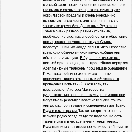
высокой смертности - членов гильдии мало, но те
кто выжили очень опасны, так как обычно уже
освоили свои пределы и очень экономично
используют свою кровь или восполняют свои
запасы во время боя. Доступные Руда силы
Транса очень разнообразны - усиление,
пробуждение скрытых способностей и обретение
новых, разве что уникальные для Соины
недоступны им.
Их жажда силы и битвы известна
всем, хотя обычно в чужой междоусобице они
обычно не участвуют.
В Руда практически нет
никакой организации, лишь простейшая иерархия.
Адепты - юные трансеры прошедшие обращение.
И Мастера - обычно их отличают навыки
нанесения транса остальным и обязанности
проведения испытаний.
Хотя есть, так
называемые,
Мастера Мастеров, их
существование всего лишь слухи, но именно они
могут иметь реальную власть в гильдии, так как
они до сих пор изучают и совершенствуют Транс
Руда и весь в целом.
Так же говорят, что члены
гильдии редко оседают где-то надолго, но есть
тайные скиты в незаселённых территориях.
Руда приписывают огромное количество безумств,