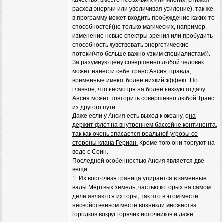
качество, вместо нескольких или многих, снижая
расход энергии или увеличивая усиление), так же
в программу может входить пробуждение каких-то
способностей(не только магических, например,
изменение новые спектры зрения или пробудить
способность чувствовать энергетические
потоки(что больше важно узким специалистам)).
За разумную цену совершенно любой человек
может нанести себе транс Ансия, правда,
временные имеют более низкий эффект.
Но
главное, что
несмотря на более низкую отдачу
Ансия может повторить совершенно любой Транс
из другого пути
.
Даже если у Ансия есть выход к океану, о
на
держит флот на внутреннем бассейне континента,
так как очень опасается реальной угрозы со
стороны клана Гериан.
Кроме того они торгуют на
воде с Соин.
Последней особенностью Ансия является две
вещи.
1. Их в
осточная граница упирается в каменные
валы Мёртвых земель
, частью которых на самом
деле являются их горы, так что в этом месте
несвойственном месте возникли множества
городков вокруг горячих источников и даже