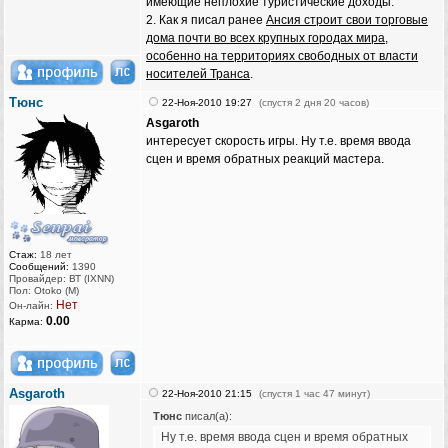
имеющие неплохие туристические доходы.
2. Как я писал ранее
Ансия строит свои торговые
дома почти во всех крупных городах мира,
особенно на территориях свободных от власти
носителей Транса
.
Тюнс
22-Ноя-2010 19:27
(спустя 2 дня 20 часов)
Asgaroth
интересует скорость игры. Ну т.е. время ввода
сцен и время обратных реакций мастера.
Стаж:
18 лет
Сообщений:
1390
Провайдер: ВТ (IXNN)
Пол: Otoko (M)
Нет
Он-лайн:
0.00
Карма:
Asgaroth
22-Ноя-2010 21:15
(спустя 1 час 47 минут)
Тюнс
писал(а):
Ну т.е. время ввода сцен и время обратных