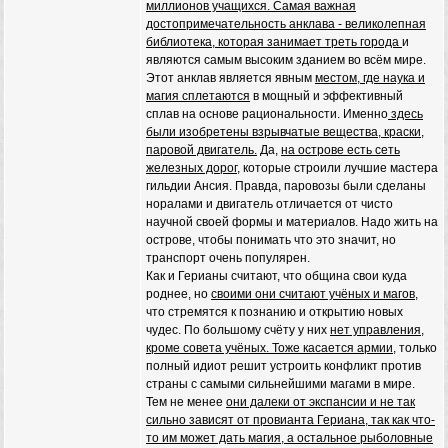
миллионов учащихся. Самая важная
достопримечательность анклава - великолепная
библиотека, которая занимает треть города
и
являются самым высоким зданием во всём мире.
Этот анклав является явным
местом, где наука и
магия сплетаются
в мощный и эффективный
сплав на основе рациональности. Именно
здесь
были изобретены взрывчатые вещества, краски,
паровой двигатель.
Да,
на острове есть сеть
железных дорог,
которые строили лучшие мастера
гильдии Ансия. Правда, паровозы были сделаны
норалами и двигатель отличается от чисто
научной своей формы и материалов. Надо жить на
острове, чтобы понимать что это значит, но
транспорт очень популярен.
Как и Герианы считают, что община свои куда
роднее, но
своими они считают учёных и магов,
что стремятся к познанию и открытию новых
чудес. По большому счёту у них
нет управления,
кроме совета учёных. Тоже касается армии,
только
полный идиот решит устроить конфликт против
страны с самыми сильнейшими магами в мире.
Тем не менее
они далеки от экспансии и не так
сильно зависят от провианта Гериана, так как что-
то им может дать магия, а остальное рыболовные