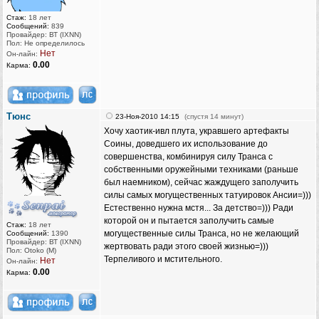
Стаж:
18 лет
Сообщений:
839
Провайдер: ВТ (IXNN)
Пол: Не определилось
Нет
Он-лайн:
0.00
Карма:
Тюнс
23-Ноя-2010 14:15
(спустя 14 минут)
Хочу хаотик-ивл плута, укравшего артефакты
Соины, доведшего их использование до
совершенства, комбинируя силу Транса с
собственными оружейными техниками (раньше
был наемником), сейчас жаждущего заполучить
силы самых могущественных татуировок Ансии=)))
Естественно нужна мстя... За детство=))) Ради
которой он и пытается заполучить самые
Стаж:
18 лет
могущественные силы Транса, но не желающий
Сообщений:
1390
Провайдер: ВТ (IXNN)
жертвовать ради этого своей жизнью=)))
Пол: Otoko (M)
Терпеливого и мстительного.
Нет
Он-лайн:
0.00
Карма: