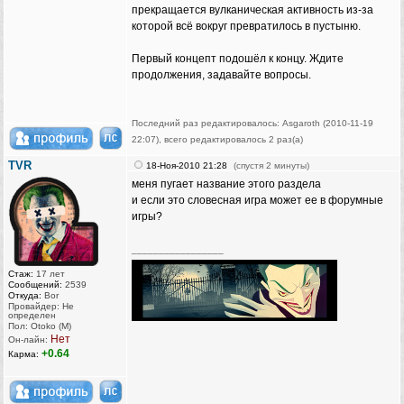
прекращается вулканическая активность из-за
которой всё вокруг превратилось в пустыню.
Первый концепт подошёл к концу. Ждите
продолжения, задавайте вопросы.
Последний раз редактировалось: Asgaroth (2010-11-19
22:07), всего редактировалось 2 раз(а)
TVR
18-Ноя-2010 21:28
(спустя 2 минуты)
меня пугает название этого раздела
и если это словесная игра может ее в форумные
игры?
_________________
Стаж:
17 лет
Сообщений:
2539
Откуда:
Bor
Провайдер: Не
определен
Пол: Otoko (M)
Нет
Он-лайн:
+0.64
Карма: