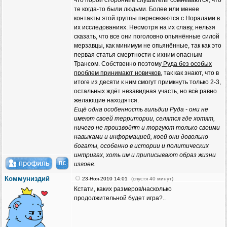
что порой сторонние слушатели сомневаются, что
те когда-то были людьми. Более или менее
контакты этой группы пересекаются с Норалами в
их исследованиях. Несмотря на их славу, нельзя
сказать, что все они поголовно опьянённые силой
мерзавцы, как минимум не опьянённые, так как это
первая статья смертности с ихним опасным
Трансом. Собственно поэтому
Руда без особых
проблем принимают новичков
, так как знают, что в
итоге из десяти к ним смогут примкнуть только 2-3,
остальных ждёт незавидная участь, но всё равно
желающие находятся.
Ещё одна особенность гильдии Руда - они не
имеют своей территории, селятся где хотят,
ничего не производят и торгуют только своими
навыками и информацией, коей они довольно
богаты, особенно в истории и политических
интригах, хоть им и приписывают образ жизни
изгоев.
Коммуниздий
23-Ноя-2010 14:01
(спустя 40 минут)
Кстати, каких размеров/насколько
продолжительной будет игра?..