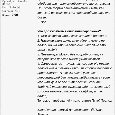
Провайдер: Билайн
одобрит или порекомендует что-то исправить.
(IXNN)
Пол: Otoko (M)
При этом форма описания может быть, как
Нет
Он-лайн:
краткий рассказ, так и в виде сухой анкеты или
0.00
Карма:
досье.
3. Всё.
Что должно быть в описании персонажа?
1. Имя, возраст, пол и даже внешнее описание.
2. Навыки(каким оружием владеет, можно не
подробно, но чтобы потом не было "я не это
имел в виду").
3. Инвентарь. Можно без подробностей, на
старте это просто будет учитываться.
4. Самое важное - начальная позиция. Не место
положения, а именно к какой из сторон персонаж
принадлежит. А так же какой у вашего
персонажа род деятельности(банальные - воин,
маг, или куда более интересные - солдат,
бродячий торговец, курсант, адепт, выгнанный
из дома великовозрастный сын(дочь) и так
далее).
Теперь от требований к пояснениям Путей Транса.
Клан Гериан - самый многочисленный Путь
Транса.