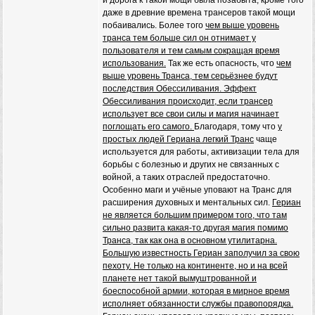
и дорога к такой мощи была позабыта, кроме того
даже в древние времена трансеров такой мощи
побаивались. Более того
чем выше уровень
транса тем больше сил он отнимает у
пользователя и тем самым сокращая время
использования.
Так же есть опасность, что
чем
выше уровень Транса, тем серьёзнее будут
последствия Обессиливания. Эффект
Обессиливания происходит, если трансер
использует все свои силы и магия начинает
поглощать его самого.
Благодаря, тому что
у
простых людей Гериана легкий Транс
чаще
используется для работы, активизации тела для
борьбы с болезнью и других не связанных с
войной, а таких отраслей предостаточно.
Особенно маги и учёные уповают на Транс для
расширения духовных и ментальных сил.
Гериан
не является большим примером того, что там
сильно развита какая-то другая магия помимо
Транса, так как она в основном утилитарна.
Большую известность Гериан заполучил за свою
пехоту. Не только на континенте, но и на всей
планете нет такой вымуштрованной и
боеспособной армии, которая в мирное время
исполняет обязанности службы правопорядка.