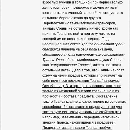
взрослых мужчин и толщиной примерно столько
же, потом проект поддержали другие жители
континента и каменный вал огибал всю пустыню
от одного берега океана до другого.
Переплетаясь с таким влиянием трансеров,
анклаву Соины не осталось ничего, кроме как
принять Транс, но пойти под руку кого-то из
соседей им не позволяла гордость. Тогда
неофициальная
секта Транса обитавшая среди
спасшихся приняла на себя роль знамени,
сделавшего анклав равноправным основателем
Транса. Главнейшая особенность пути Соины -
это "симулирование Транса"
, как это называют
остальные ветви. Дело в том, что
Соины наносят
схему на некий предмет, который принимает на
себя почти все последствия Транса(например,
Ослабление). Эти артефакты основываются не
только из жизненной энергии хозяина, но и из
прочности и состава предмета. Составление
такого Транса крайне сложно, многие из основных
способностей оказываются недоступны, но для
такого пути есть свои уникальные свойства (как
например, Заземления - передача негативной
энергии Транса, накопившейся в предмете).
Правда, активация такого Транса требует