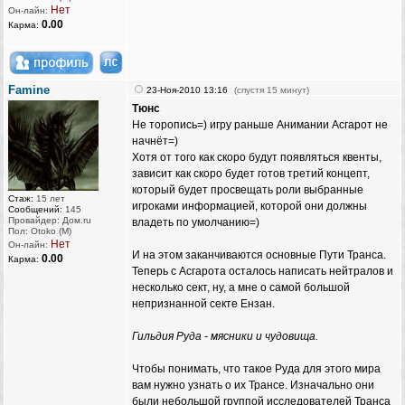
Нет
Он-лайн:
0.00
Карма:
Famine
23-Ноя-2010 13:16
(спустя 15 минут)
Тюнс
Не торопись=) игру раньше Анимании Асгарот не
начнёт=)
Хотя от того как скоро будут появляться квенты,
зависит как скоро будет готов третий концепт,
который будет просвещать роли выбранные
Стаж:
15 лет
игроками информацией, которой они должны
Сообщений:
145
Провайдер: Дом.ru
владеть по умолчанию=)
Пол: Otoko (M)
Нет
Он-лайн:
И на этом заканчиваются основные Пути Транса.
0.00
Карма:
Теперь с Асгарота осталось написать нейтралов и
несколько сект, ну, а мне о самой большой
непризнанной секте Ензан.
Гильдия Руда - мясники и чудовища.
Чтобы понимать, что такое Руда для этого мира
вам нужно узнать о их Трансе. Изначально они
были небольшой группой исследователей Транса