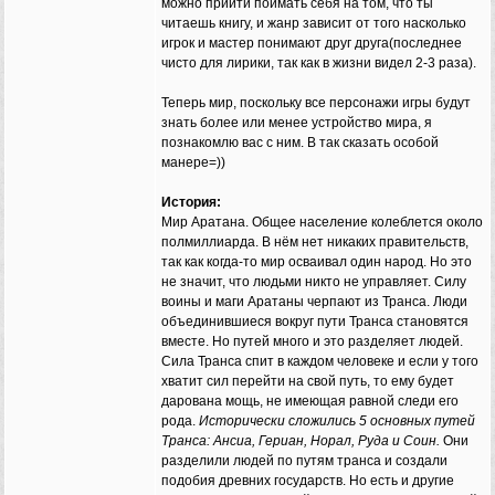
можно прийти поймать себя на том, что ты
читаешь книгу, и жанр зависит от того насколько
игрок и мастер понимают друг друга(последнее
чисто для лирики, так как в жизни видел 2-3 раза).
Теперь мир, поскольку все персонажи игры будут
знать более или менее устройство мира, я
познакомлю вас с ним. В так сказать особой
манере=))
История:
Мир Аратана. Общее население колеблется около
полмиллиарда. В нём нет никаких правительств,
так как когда-то мир осваивал один народ. Но это
не значит, что людьми никто не управляет. Силу
воины и маги Аратаны черпают из Транса. Люди
объединившиеся вокруг пути Транса становятся
вместе. Но путей много и это разделяет людей.
Сила Транса спит в каждом человеке и если у того
хватит сил перейти на свой путь, то ему будет
дарована мощь, не имеющая равной следи его
рода.
Исторически сложились 5 основных путей
Транса: Ансиа, Гериан, Норал, Руда и Соин.
Они
разделили людей по путям транса и создали
подобия древних государств. Но есть и другие