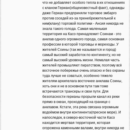
что не добавляет особого тепла в их отношениях
с кланом Гериан(общеизвестный факт), однажды
даже Гериан предприняли торговое эмбарго
против соседей из-за пренебрежительной к
ним(клану) торговой политики - Ансия никогда не
знала такого голода. Самая маленькая
территория на Касо принадлежит Соинам - это
анклав одного огромного города, самая основная
профессии в которой торговцы и мореходы. У
жителей Соины (так же называется и город)
самый высокий заработок по континенту, но не
самый высокий уровень жизни. Немалая часть
жителей промышляют пиратством, поэтому всё
восточное побережье очень опасно и без охраны
туда лучше не соваться, особенно тяжело
жителям архипелага восточнее анклава Соины,
хоть они и не в основном пути там тоже
встречаются трансеры и свои пути. Для
безопасности герианы прорыли канал из реки
прямо в океан, проходящий на границе с
анклавом. Кстати, эта река связана огромным
водоёмом внутри континента(пресное море). И
напоследок, в северо-восточной части Касо
находится мертвая территория, которая
огорожена каменными валами, внутри никогда не