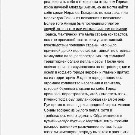
реализовать себя в технически отсталом Гериан,
из-за научной блокады Ансия, но не могли найти
себя среди Норалов. Коварные потоки закаляли
мореходов Соины из поколения в поколение.
Более того
Анклав был последним оплотом
людей, что по тем или иным причинам не имели
Транса.
Фактически это была страна контрастов,
пока не произошёл катаклизм уничтоживший
впоследствии половину страны. Что было
причиной до сих пор остаётся тайной, но столица-
жемчужина пала, распространив над солидной
территорией облака пепла и серы. После чего
анклав срочно эвакуировался на юг границы, где и
осели в когда-то городе верфей и главных вратах
на их территорию. В одном городе скопилось
огромное количество населения и капитала,
который беженцы спасали на себе. Город
пришлось перестраивать, чтобы вместить всех.
Именно тогда был запланирован канал он реки
Руи прямо в океан вдоль городской черты. Анклав
Соины воскрес из былого пепла, хотя и
требовалось много сделать. Обратившиеся в
вулканическую пустыню Мертвые Земли грозили
распространением разрушения почвы. Тогда
возвели каменную преграду высотою в рост пяти