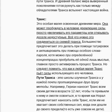
пути транса. И древний баланс мира выверенный
поколениями готов рухнуть как только между
обладателями Транса вспыхнет настоящая война.
Транс:
Это особая магия освоенная древними мира.
Она
может пробуждать в человеке дремлющие силы,
просто увеличивать его параметры или открывать
доселе недоступные. Всё что нужно это
соединиться со схемой транса.
Большинство
предпочитают это делать при помощи татуировок
и
активировать при помощи особого слова-
пароля
, хотя можно
при определённой
концентрации пробудить её одной лишь мыслью
,
главное просто активировать процесс Транса. Но
следует помнить, что как и любая магия Транс
пьёт силы
использующего его человека.
Пути Транса
-
это школы изучения Транса и у
каждой почти противоречащие друг другу
методы
. Например, Гериан наносит Транс всем
своим детям в возрасте 12 лет, чтобы те привыкли
к нему и смогли освоиться, в то время как Норал
предпочитают наносить себе Транс, если им не
хватает своих собственных сил, когда они дошли
до своего предела(то есть уже совсем не дети).