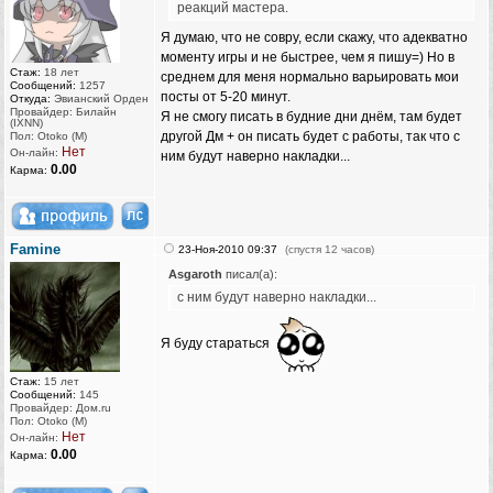
реакций мастера.
Я думаю, что не совру, если скажу, что адекватно
моменту игры и не быстрее, чем я пишу=) Но в
Стаж:
18 лет
среднем для меня нормально варьировать мои
Сообщений:
1257
посты от 5-20 минут.
Откуда:
Эвианский Орден
Провайдер: Билайн
Я не смогу писать в будние дни днём, там будет
(IXNN)
другой Дм + он писать будет с работы, так что с
Пол: Otoko (M)
Нет
Он-лайн:
ним будут наверно накладки...
0.00
Карма:
Famine
23-Ноя-2010 09:37
(спустя 12 часов)
Asgaroth
писал(а):
с ним будут наверно накладки...
Я буду стараться
Стаж:
15 лет
Сообщений:
145
Провайдер: Дом.ru
Пол: Otoko (M)
Нет
Он-лайн:
0.00
Карма: