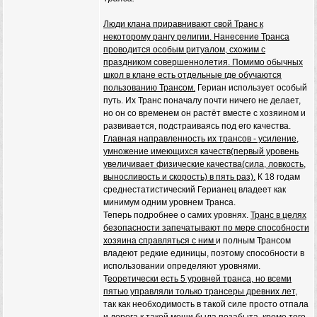
Люди клана приравнивают свой Транс к
некоторому рангу религии. Нанесение Транса
проводится особым ритуалом, схожим с
праздником совершеннолетия. Помимо обычных
школ в клане есть отдельные где обучаются
пользованию Трансом.
Гериан использует особый
путь. Их Транс поначалу почти ничего не делает,
но он со временем он растёт вместе с хозяином и
развивается, подстраиваясь под его качества.
Главная направленность их трансов - усиление,
умножение имеющихся качеств(первый уровень
увеличивает физические качества(сила, ловкость,
выносливость и скорость) в пять раз).
К 18 годам
среднестатистический Герианец владеет как
минимум одним уровнем Транса.
Теперь подробнее о самих уровнях.
Транс в целях
безопасности запечатывают по мере способности
хозяина справляться с ним
и полным Трансом
владеют редкие единицы, поэтому способности в
использовании определяют уровнями.
Т
еоретически есть 5 уровней транса, но всеми
пятью управляли только трансеры древних лет
,
так как необходимость в такой силе просто отпала