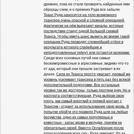
древних, пока не стали проверять найденные ими
образцы схем, и о прежних Руда все забыли.
Транс Руда наносится на тело возможного
трансера очень опасной и сложной операцией,
фактически на нём вырезают каналы, которые
последствии станут одной большой схемой
Транса. Чтобы иметь шанс выжить во время такой
операции Руда проводят сложнейший отбор в
результате которого слабейшие и
неподготовленные гибнут или остаются калеками.
Среди всех основных путей они самые
бескомпромиссные и агрессивные, видимо что-то
от ада, который они прошли застревает в их
душах.
Сила их Транса просто ужасает, первый же
уровень усиливает трансера в пять раз без всякой
дополнительной подготовки. Все остальные
уровни так же доступны, только протяни руку. Но и
расплата соответствующая, Руда выбрав свою
плоть, как самый короткий и прямой контакт с
Трансом - отдают за использование свою кровь. В
попытке обойти это правило Руда шли на любые
безумства, одно из самых популярных и
известных - запас крови в желудке, причём не
обязательно своей. Вместо Ослабления после
израсходования всех сил - Руда умирают. Из-за