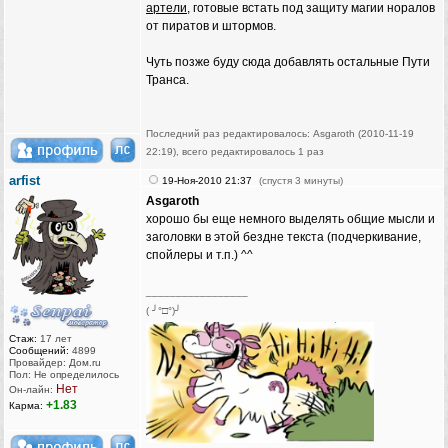
артели
, готовые встать под защиту магии норалов
от пиратов и штормов.
Чуть позже буду сюда добавлять остальные Пути
Транса.
Последний раз редактировалось: Asgaroth (2010-11-19
22:19), всего редактировалось 1 раз
arfist
19-Ноя-2010 21:37
(спустя 3 минуты)
Asgaroth
хорошо бы еще немного выделять общие мысли и
заголовки в этой бездне текста (подчеркивание,
спойлеры и т.п.) ^^
_________________
( ╯°□°)╯
Стаж:
17 лет
Сообщений:
4899
Провайдер: Дом.ru
Пол: Не определилось
Нет
Он-лайн:
+1.83
Карма: