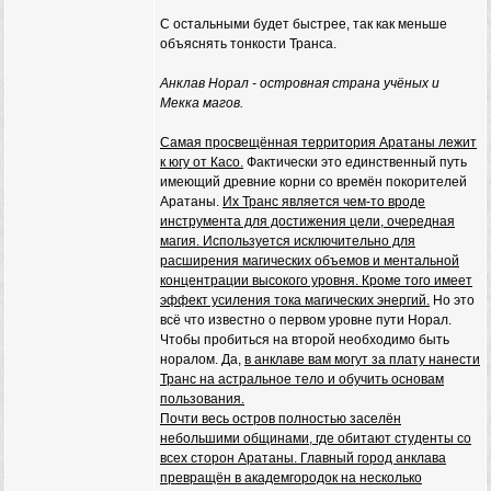
С остальными будет быстрее, так как меньше
объяснять тонкости Транса.
Анклав Норал - островная страна учёных и
Мекка магов.
Самая просвещённая территория Аратаны лежит
к югу от Касо.
Фактически это единственный путь
имеющий древние корни со времён покорителей
Аратаны.
Их Транс является чем-то вроде
инструмента для достижения цели, очередная
магия. Используется исключительно для
расширения магических объемов и ментальной
концентрации высокого уровня. Кроме того имеет
эффект усиления тока магических энергий.
Но это
всё что известно о первом уровне пути Норал.
Чтобы пробиться на второй необходимо быть
норалом. Да,
в анклаве вам могут за плату нанести
Транс на астральное тело и обучить основам
пользования.
Почти весь остров полностью заселён
небольшими общинами, где обитают студенты со
всех сторон Аратаны. Главный город анклава
превращён в академгородок на несколько