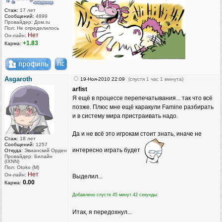
Стаж:
17 лет
Сообщений:
4899
Провайдер: Дом.ru
Пол: Не определилось
Нет
Он-лайн:
+1.83
Карма:
Asgaroth
19-Ноя-2010 22:09
(спустя 1 час 1 минута)
arfist
Я ещё в процессе перепечатывания... так что всё
позже. Плюс мне ещё каракули Famine разбирать
и в систему мира пристраивать надо.
Да и не всё это игрокам стоит знать, иначе не
Стаж:
18 лет
Сообщений:
1257
интересно играть будет
Откуда:
Эвианский Орден
Провайдер: Билайн
(IXNN)
Пол: Otoko (M)
Нет
Он-лайн:
Выделил...
0.00
Карма:
Добавлено спустя 45 минут 42 секунды:
Итак, я передохнул...