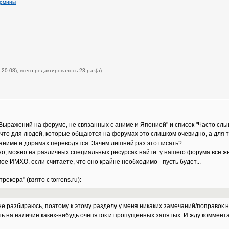
ермины
 20:08), всего редактировалось 23 раз(а)
"Выражений на форуме, не связанных с аниме и Японией" и список "Часто сл
что для людей, которые общаются на форумах это слишком очевидно, а для тех
 аниме и дорамах переводятся. Зачем лишний раз это писать?..
сно, можно на различных специальных ресурсах найти. у нашего форума все же
 мое ИМХО. если считаете, что оно крайне необходимо - пусть будет...
кера" (взято с torrens.ru):
е разбираюсь, поэтому к этому разделу у меня никаких замечаний/поправок н
ать на наличие каких-нибудь очепяток и пропущенных запятых. И жду комме