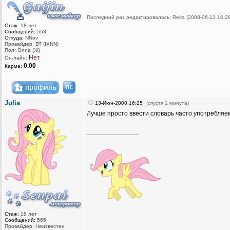
Последний раз редактировалось: Reira (2008-06-13 16:28
Стаж:
18 лет
Сообщений:
553
Откуда:
NNov
Провайдер: ВТ (IXNN)
Пол: Onna (Ж)
Нет
Он-лайн:
0.00
Карма:
Julia
13-Июн-2008 16:25
(спустя 1 минута)
Лучше просто ввести словарь часто употребляемы
_________________
Стаж:
18 лет
Сообщений:
565
Провайдер: Неизвестен