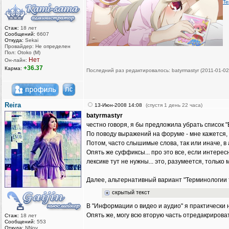
Т
Стаж:
18 лет
Сообщений:
6607
Откуда:
Sekai
Провайдер: Не определен
Пол: Otoko (M)
Нет
Он-лайн:
+36.37
Карма:
Последний раз редактировалось: batyrmastyr (2011-01-02
Reira
13-Июн-2008 14:08
(спустя 1 день 22 часа)
batyrmastyr
честно говоря, я бы предложила убрать список 
По поводу выражений на форуме - мне кажется, 
Потом, часто слышимые слова, так или иначе, в
Опять же суффиксы... про это все, если интере
лексике тут не нужны... это, разумеется, только
Далее, альтернативный вариант "Терминологии тре
скрытый текст
В "Информации о видео и аудио" я практически н
Опять же, могу всю вторую часть отредакриров
Стаж:
18 лет
Сообщений:
553
Откуда:
NNov