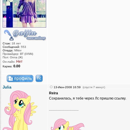
Стаж:
18 лет
Сообщений:
553
Откуда:
NNov
Провайдер: ВТ (IXNN)
Пол: Onna (Ж)
Нет
Он-лайн:
0.00
Карма:
Julia
13-Июн-2008 16:59
(спустя 7 минут)
Reira
Сохранилась, я тебе через Лс пришлю ссылку.
_________________