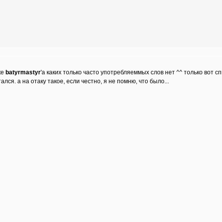
ке
batyrmastyr
'а каких только часто употребляеммых слов нет ^^ только вот с
тался. а на отаку такое, если честно, я не помню, что было...