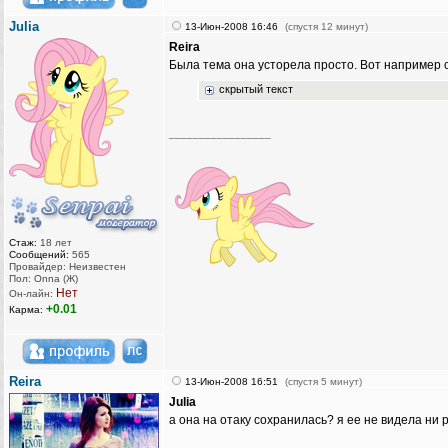
Julia
13-Июн-2008 16:46
(спустя 12 минут)
Reira
Была тема она усторела просто. Вот например 
скрытый текст
_________________
Стаж:
18 лет
Сообщений:
565
Провайдер: Неизвестен
Пол: Onna (Ж)
Нет
Он-лайн:
+0.01
Карма:
Reira
13-Июн-2008 16:51
(спустя 5 минут)
Julia
а она на отаку сохранилась? я ее не видела ни ра