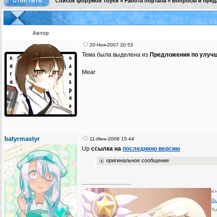
Список форумов Тоуки
»
Работа портала
»
Вопросы и пред
Автор
20-Ноя-2007 20:53
Тема была выделена из
Предложения по улуч
Mear
batyrmastyr
11-Июн-2008 15:44
Up
ссылка на
последнюю версию
оригинальное сообщение
_________________
я 
G
Yu