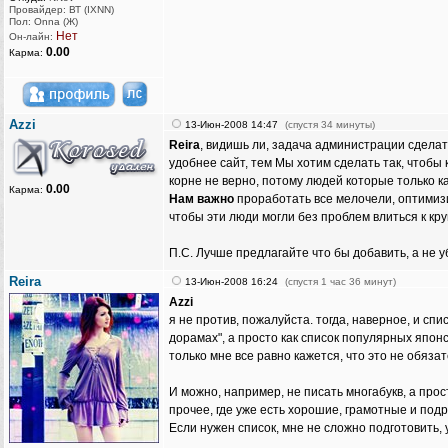
Провайдер: ВТ (IXNN)
Пол: Onna (Ж)
Нет
Он-лайн:
0.00
Карма:
Azzi
13-Июн-2008 14:47
(спустя 34 минуты)
Reira
, видишь ли, задача администрации сделат
удобнее сайт, тем Мы хотим сделать так, чтобы 
корне не верно, потому людей которые только к
0.00
Карма:
Нам важно
проработать все мелочели, оптимизи
чтобы эти люди могли без проблем влиться к кр
П.С. Лучше предлагайте что бы добавить, а не у
Reira
13-Июн-2008 16:24
(спустя 1 час 36 минут)
Azzi
я не против, пожалуйста. тогда, наверное, и с
дорамах", а просто как список популярных японс
только мне все равно кажется, что это не обязат
И можно, например, не писать многабукв, а пр
прочее, где уже есть хорошие, грамотные и подр
Если нужен список, мне не сложно подготовить, 