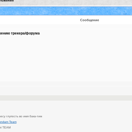
ложения
Сообщение
шению трекера/форума
несу глупость во имя бака-тим
undam Team
ri TEAM