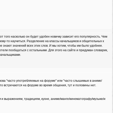
т того насколько он будет удобен новичку зависит его популярность. Чем
и чему-то научиться. Разделение на классы качальщиков и общительных к
е знают значений всех этих слов. И мы хотим, чтобы им было удобнее.
тели пообщаться с остальными. Для этого на сайте и придуман словарик,
 качальщиками.
 слова "часто употребляемые на форуме" или "часто слышимые в аниме/
 что встречаются на форуме во время общения, тут и половины нет.
м и выражениям, традициям, кухне, аниме/манге/кинематографу/музыке/и