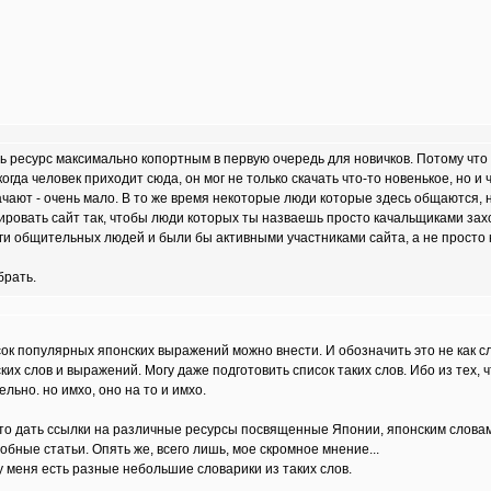
ь ресурс максимально копортным в первую очередь для новичков. Потому что о
когда человек приходит сюда, он мог не только скачать что-то новенькое, но 
ачают - очень мало. В то же время некоторые люди которые здесь общаются, н
ровать сайт так, чтобы люди которых ты назваешь просто качальщиками захо
уги общительных людей и были бы активными участниками сайта, а не просто
брать.
писок популярных японских выражений можно внести. И обозначить это не как
ких слов и выражений. Могу даже подготовить список таких слов. Ибо из тех,
ельно. но имхо, оно на то и имхо.
осто дать ссылки на различные ресурсы посвященные Японии, японским слова
обные статьи. Опять же, всего лишь, мое скромное мнение...
у меня есть разные небольшие словарики из таких слов.