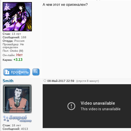
А чем этот не оригинален?
Стаж:
13 лет
Сообщений:
168
Откуда:
Россия
Провайдер: Не
определен
Пол: Otoko (M)
Нет
Он-лайн:
+3.13
Карма:
Smith
08-Май-2017 22:59
(спустя 8 минут)
Стаж:
18 лет
Сообщений:
4013