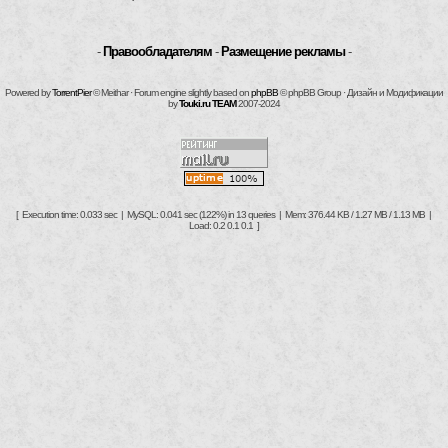
-
Правообладателям
-
Размещение рекламы
-
Powered by
TorrentPier
© Meithar · Forum engine slightly based on
phpBB
© phpBB Group · Дизайн и Модификации
by
Touki.ru TEAM
2007-2024
[ Execution time: 0.033 sec | MySQL: 0.041 sec (122%) in 13 queries | Mem: 376.44 KB / 1.27 MB / 1.13 MB |
Load: 0.2 0.1 0.1 ]