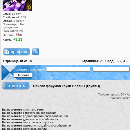
Стаж:
13 лет
Сообщений:
168
Откуда:
Россия
Провайдер: Не
определен
Пол: Otoko (M)
Нет
Он-лайн:
+3.13
Карма:
Страница
18
из
18
Страницы
:
Пред.
1
,
2
,
3
...
Показать сообщения:
Список форумов Тоуки
»
Кланы (группы)
Текущее время:
07-А
Часовой пояс
Вы
не можете
начинать темы
Вы
не можете
отвечать на сообщения
Вы
не можете
редактировать свои сообщения
Вы
не можете
удалять свои сообщения
Вы
не можете
голосовать в опросах
Вы
не можете
прикреплять файлы к сообщениям
Вы
не можете
скачивать файлы