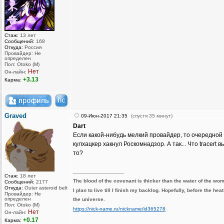
Стаж:
13 лет
Сообщений:
168
Откуда:
Россия
Провайдер: Не
определен
Пол: Otoko (M)
Нет
Он-лайн:
+3.13
Карма:
Graved
09-Июн-2017 21:35
(спустя 35 минут)
Dart
Если какой-нибудь мелкий провайдер, то очередной
кулхацкер хакнул Роскомнадзор. А так... Что tracert в
то?
_________________
Стаж:
18 лет
The blood of the covenant is thicker than the water of the wo
Сообщений:
2177
Откуда:
Outer asteroid belt
I plan to live till I finish my backlog. Hopefully, before the hea
Провайдер: Не
определен
the universe.
Пол: Otoko (M)
https://nick-name.ru/nickname/id365278
Нет
Он-лайн:
+0.17
Карма: