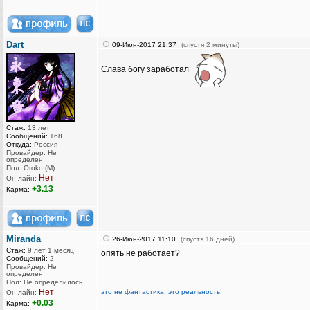
Dart
09-Июн-2017 21:37
(спустя 2 минуты)
Слава богу заработал
Стаж:
13 лет
Сообщений:
168
Откуда:
Россия
Провайдер: Не
определен
Пол: Otoko (M)
Нет
Он-лайн:
+3.13
Карма:
Miranda
26-Июн-2017 11:10
(спустя 16 дней)
Стаж:
9 лет 1 месяц
опять не работает?
Сообщений:
2
Провайдер: Не
определен
_________________
Пол: Не определилось
Нет
это не фантастика, это реальность!
Он-лайн:
+0.03
Карма: