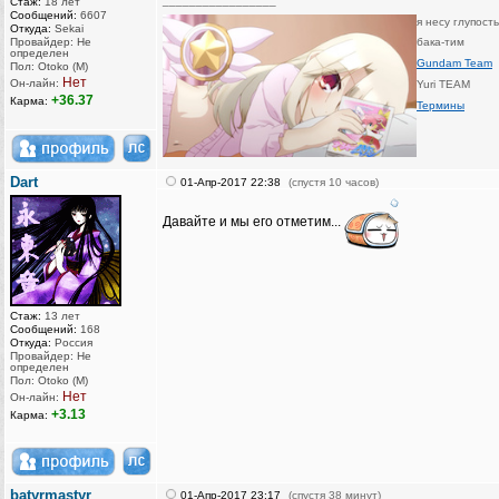
_________________
Стаж:
18 лет
Сообщений:
6607
я несу глупост
Откуда:
Sekai
Провайдер: Не
бака-тим
определен
Gundam Team
Пол: Otoko (M)
Нет
Он-лайн:
Yuri TEAM
+36.37
Карма:
Термины
Dart
01-Апр-2017 22:38
(спустя 10 часов)
Давайте и мы его отметим...
Стаж:
13 лет
Сообщений:
168
Откуда:
Россия
Провайдер: Не
определен
Пол: Otoko (M)
Нет
Он-лайн:
+3.13
Карма:
batyrmastyr
01-Апр-2017 23:17
(спустя 38 минут)