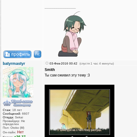
_________________
batyrmastyr
03-Фев-2016 00:42
(спустя 1 час 4 минуты)
Smith
Ты сам оживил эту тему :3
Стаж:
18 лет
Сообщений:
6607
Откуда:
Sekai
Провайдер: Не
определен
Пол: Otoko (M)
Нет
Он-лайн: