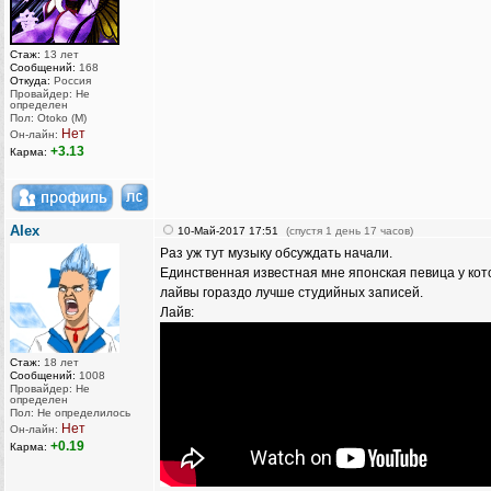
Стаж:
13 лет
Сообщений:
168
Откуда:
Россия
Провайдер: Не
определен
Пол: Otoko (M)
Нет
Он-лайн:
+3.13
Карма:
AIex
10-Май-2017 17:51
(спустя 1 день 17 часов)
Раз уж тут музыку обсуждать начали.
Единственная известная мне японская певица у кот
лайвы гораздо лучше студийных записей.
Лайв:
Стаж:
18 лет
Сообщений:
1008
Провайдер: Не
определен
Пол: Не определилось
Нет
Он-лайн:
+0.19
Карма: