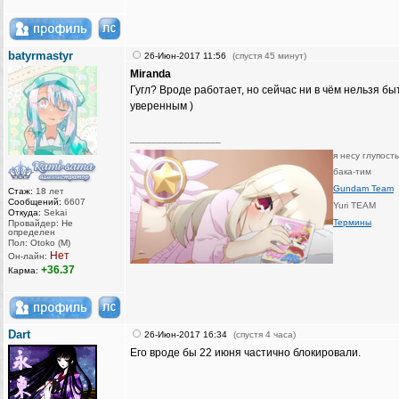
batyrmastyr
26-Июн-2017 11:56
(спустя 45 минут)
Miranda
Гугл? Вроде работает, но сейчас ни в чём нельзя бы
уверенным )
_________________
я несу глупост
бака-тим
Gundam Team
Стаж:
18 лет
Сообщений:
6607
Yuri TEAM
Откуда:
Sekai
Термины
Провайдер: Не
определен
Пол: Otoko (M)
Нет
Он-лайн:
+36.37
Карма:
Dart
26-Июн-2017 16:34
(спустя 4 часа)
Его вроде бы 22 июня частично блокировали.