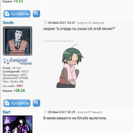
+3.13
Карма:
Smith
08-Май-2017 23:27
(спустя 21 минута)
скорее "а откуда ты узнал об этой песне?"
_________________
Стаж:
18 лет
Сообщений:
4013
Провайдер: МТС
Домашний (IXNN)
Пол: Otoko (M)
Нет
Он-лайн:
+26.16
Карма:
Dart
09-Май-2017 00:25
(спустя 57 минут)
В моем аккаунте на Ютубе вылетела.