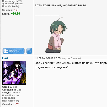
Провайдер: МТС
Домашний (IXNN)
а там 2д-няшек нет, нереально как то.
Пол: Otoko (M)
Нет
Он-лайн:
+26.16
Карма:
_________________
Dart
08-Май-2017 23:05
(спустя 5 минут)
Это из серии "Если хентай снится на ночь - это пер
стадия или последняя?"
Стаж:
13 лет
Сообщений:
168
Откуда:
Россия
Провайдер: Не
определен
Пол: Otoko (M)
Нет
Он-лайн: