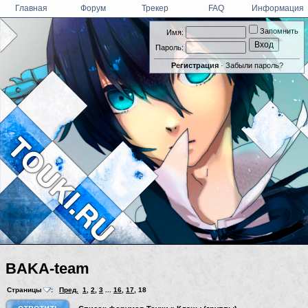
Главная
Форум
Трекер
FAQ
Информация
Запомнить
Имя:
Пароль:
Регистрация
·
Забыли пароль?
BAKA-team
Страницы
:
Пред.
1
,
2
,
3
...
16
,
17
,
18