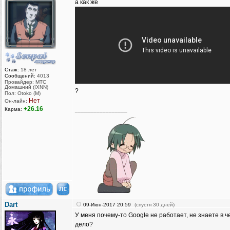
а как же
Стаж:
18 лет
Сообщений:
4013
Провайдер: МТС
Домашний (IXNN)
?
Пол: Otoko (M)
Нет
Он-лайн:
+26.16
Карма:
_________________
Dart
09-Июн-2017 20:59
(спустя 30 дней)
У меня почему-то Google не работает, не знаете в ч
дело?