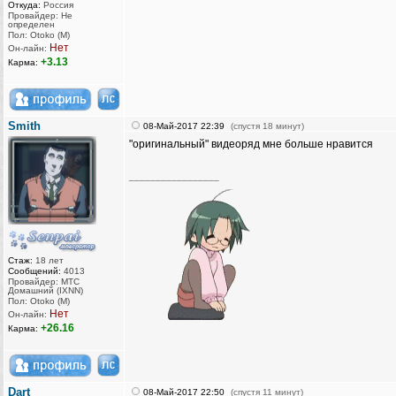
Откуда:
Россия
Провайдер: Не
определен
Пол: Otoko (M)
Нет
Он-лайн:
+3.13
Карма:
Smith
08-Май-2017 22:39
(спустя 18 минут)
"оригинальный" видеоряд мне больше нравится
_________________
Стаж:
18 лет
Сообщений:
4013
Провайдер: МТС
Домашний (IXNN)
Пол: Otoko (M)
Нет
Он-лайн:
+26.16
Карма:
Dart
08-Май-2017 22:50
(спустя 11 минут)