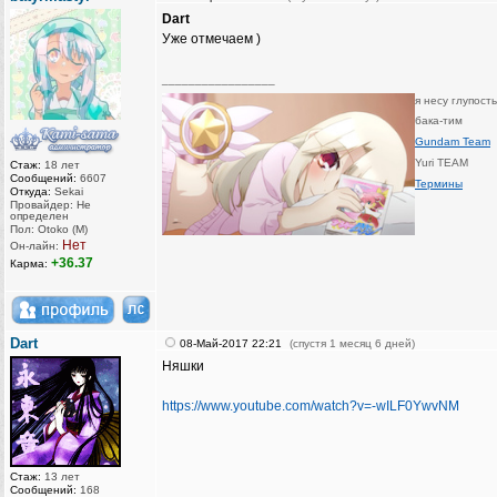
Dart
Уже отмечаем )
_________________
я несу глупост
бака-тим
Gundam Team
Yuri TEAM
Стаж:
18 лет
Сообщений:
6607
Термины
Откуда:
Sekai
Провайдер: Не
определен
Пол: Otoko (M)
Нет
Он-лайн:
+36.37
Карма:
Dart
08-Май-2017 22:21
(спустя 1 месяц 6 дней)
Няшки
https://www.youtube.com/watch?v=-wILF0YwvNM
Стаж:
13 лет
Сообщений:
168