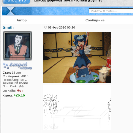
Список форумов Тоуки
»
Кланы (группы)
Автор
Сообщение
Smith
03-Фев-2016 00:20
Стаж:
18 лет
Сообщений:
4013
Провайдер: МТС
Домашний (IXNN)
Пол: Otoko (M)
Нет
Он-лайн:
+26.16
Карма: