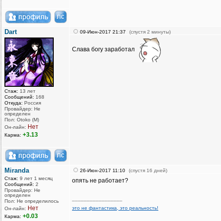
Dart
09-Июн-2017 21:37
(спустя 2 минуты)
Слава богу заработал
Стаж:
13 лет
Сообщений:
168
Откуда:
Россия
Провайдер: Не
определен
Пол: Otoko (M)
Нет
Он-лайн:
+3.13
Карма:
Miranda
26-Июн-2017 11:10
(спустя 16 дней)
Стаж:
9 лет 1 месяц
опять не работает?
Сообщений:
2
Провайдер: Не
определен
_________________
Пол: Не определилось
Нет
это не фантастика, это реальность!
Он-лайн:
+0.03
Карма: