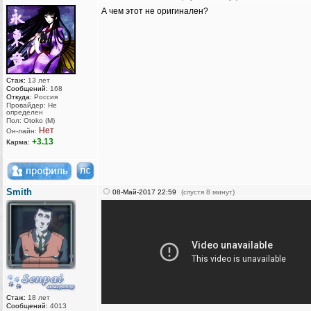
А чем этот не оригинален?
Стаж:
13 лет
Сообщений:
168
Откуда:
Россия
Провайдер: Не
определен
Пол: Otoko (M)
Нет
Он-лайн:
+3.13
Карма:
Smith
08-Май-2017 22:59
(спустя 8 минут)
Стаж:
18 лет
Сообщений:
4013