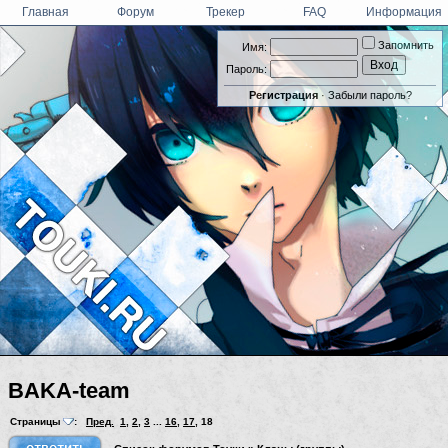
Главная
Форум
Трекер
FAQ
Информация
Запомнить
Имя:
Пароль:
Регистрация
·
Забыли пароль?
BAKA-team
Страницы
:
Пред.
1
,
2
,
3
...
16
,
17
,
18