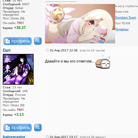
_________________
Стаж:
18 лет
Сообщений:
6607
я несу глупост
Откуда:
Sekai
Провайдер: Не
бака-тим
определен
Gundam Team
Пол: Otoko (M)
Нет
Он-лайн:
Yuri TEAM
+36.37
Карма:
Термины
Dart
01-Апр-2017 22:38
(спустя 10 часов)
Давайте и мы его отметим...
Стаж:
13 лет
Сообщений:
168
Откуда:
Россия
Провайдер: Не
определен
Пол: Otoko (M)
Нет
Он-лайн:
+3.13
Карма:
batyrmastyr
01-Апр-2017 23:17
(спустя 38 минут)