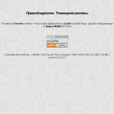
-
Правообладателям
-
Размещение рекламы
-
Powered by
TorrentPier
© Meithar · Forum engine slightly based on
phpBB
© phpBB Group · Дизайн и Модификации
by
Touki.ru TEAM
2007-2024
[ Execution time: 0.040 sec | MySQL: 0.047 sec (117%) in 14 queries | Mem: 376.27 KB / 1.27 MB / 1.13 MB |
Load: 0.4 0.2 0.2 ]