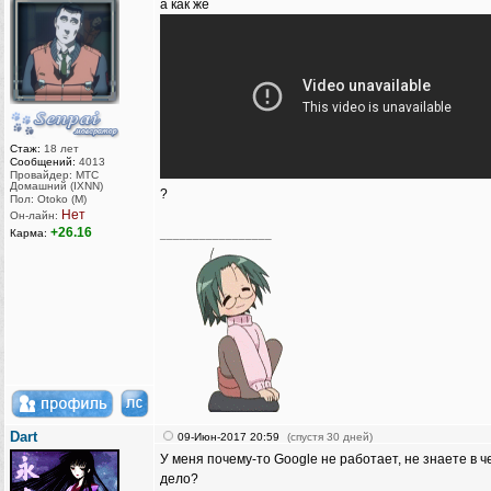
а как же
Стаж:
18 лет
Сообщений:
4013
Провайдер: МТС
Домашний (IXNN)
?
Пол: Otoko (M)
Нет
Он-лайн:
+26.16
Карма:
_________________
Dart
09-Июн-2017 20:59
(спустя 30 дней)
У меня почему-то Google не работает, не знаете в ч
дело?