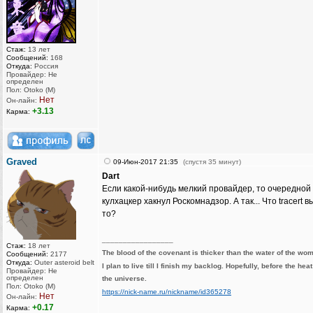
Стаж:
13 лет
Сообщений:
168
Откуда:
Россия
Провайдер: Не
определен
Пол: Otoko (M)
Нет
Он-лайн:
+3.13
Карма:
Graved
09-Июн-2017 21:35
(спустя 35 минут)
Dart
Если какой-нибудь мелкий провайдер, то очередной
кулхацкер хакнул Роскомнадзор. А так... Что tracert в
то?
_________________
Стаж:
18 лет
The blood of the covenant is thicker than the water of the wo
Сообщений:
2177
Откуда:
Outer asteroid belt
I plan to live till I finish my backlog. Hopefully, before the hea
Провайдер: Не
определен
the universe.
Пол: Otoko (M)
https://nick-name.ru/nickname/id365278
Нет
Он-лайн:
+0.17
Карма: