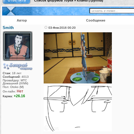
Список форумов Тоуки
»
Кланы (группы)
Автор
Сообщение
Smith
03-Фев-2016 00:20
Стаж:
18 лет
Сообщений:
4013
Провайдер: МТС
Домашний (IXNN)
Пол: Otoko (M)
Нет
Он-лайн:
+26.16
Карма: