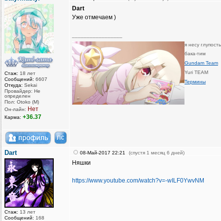
Dart
Уже отмечаем )
_________________
я несу глупост
бака-тим
Gundam Team
Yuri TEAM
Стаж:
18 лет
Сообщений:
6607
Термины
Откуда:
Sekai
Провайдер: Не
определен
Пол: Otoko (M)
Нет
Он-лайн:
+36.37
Карма:
Dart
08-Май-2017 22:21
(спустя 1 месяц 6 дней)
Няшки
https://www.youtube.com/watch?v=-wILF0YwvNM
Стаж:
13 лет
Сообщений:
168