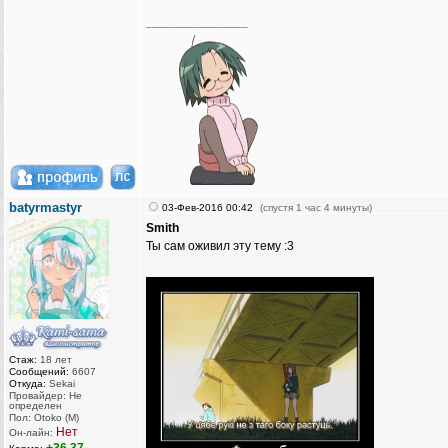
_________________
batyrmastyr
03-Фев-2016 00:42
(спустя 1 час 4 минуты)
Smith
Ты сам оживил эту тему :3
Стаж:
18 лет
Сообщений:
6607
Откуда:
Sekai
Провайдер: Не
определен
Пол: Otoko (M)
Нет
Он-лайн: