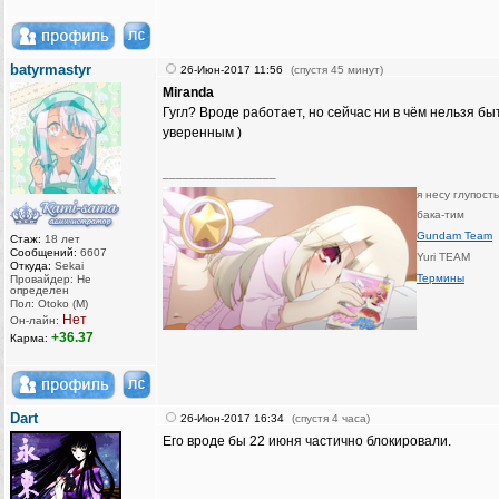
batyrmastyr
26-Июн-2017 11:56
(спустя 45 минут)
Miranda
Гугл? Вроде работает, но сейчас ни в чём нельзя бы
уверенным )
_________________
я несу глупост
бака-тим
Gundam Team
Стаж:
18 лет
Сообщений:
6607
Yuri TEAM
Откуда:
Sekai
Термины
Провайдер: Не
определен
Пол: Otoko (M)
Нет
Он-лайн:
+36.37
Карма:
Dart
26-Июн-2017 16:34
(спустя 4 часа)
Его вроде бы 22 июня частично блокировали.