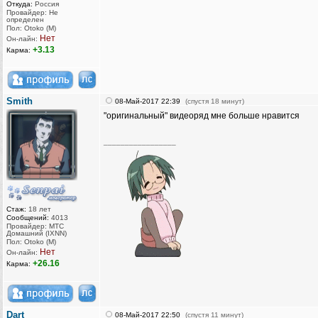
Откуда:
Россия
Провайдер: Не
определен
Пол: Otoko (M)
Нет
Он-лайн:
+3.13
Карма:
Smith
08-Май-2017 22:39
(спустя 18 минут)
"оригинальный" видеоряд мне больше нравится
_________________
Стаж:
18 лет
Сообщений:
4013
Провайдер: МТС
Домашний (IXNN)
Пол: Otoko (M)
Нет
Он-лайн:
+26.16
Карма:
Dart
08-Май-2017 22:50
(спустя 11 минут)