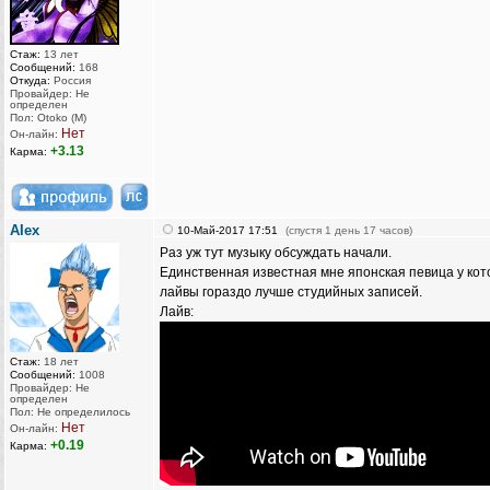
Стаж:
13 лет
Сообщений:
168
Откуда:
Россия
Провайдер: Не
определен
Пол: Otoko (M)
Нет
Он-лайн:
+3.13
Карма:
AIex
10-Май-2017 17:51
(спустя 1 день 17 часов)
Раз уж тут музыку обсуждать начали.
Единственная известная мне японская певица у кот
лайвы гораздо лучше студийных записей.
Лайв:
Стаж:
18 лет
Сообщений:
1008
Провайдер: Не
определен
Пол: Не определилось
Нет
Он-лайн:
+0.19
Карма: