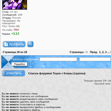
Стаж:
13 лет
Сообщений:
168
Откуда:
Россия
Провайдер: Не
определен
Пол: Otoko (M)
Нет
Он-лайн:
+3.13
Карма:
Страница
18
из
18
Страницы
:
Пред.
1
,
2
,
3
...
Показать сообщения:
Список форумов Тоуки
»
Кланы (группы)
Текущее время:
09-А
Часовой пояс
Вы
не можете
начинать темы
Вы
не можете
отвечать на сообщения
Вы
не можете
редактировать свои сообщения
Вы
не можете
удалять свои сообщения
Вы
не можете
голосовать в опросах
Вы
не можете
прикреплять файлы к сообщениям
Вы
не можете
скачивать файлы