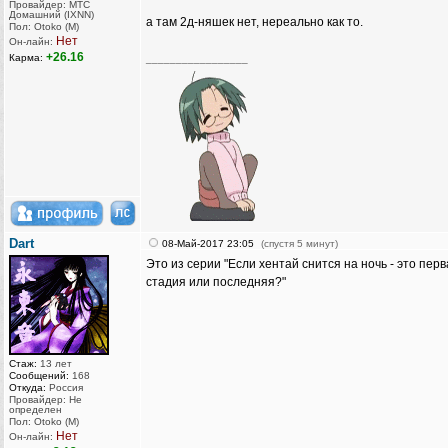
Провайдер: МТС
Домашний (IXNN)
а там 2д-няшек нет, нереально как то.
Пол: Otoko (M)
Нет
Он-лайн:
+26.16
Карма:
_________________
Dart
08-Май-2017 23:05
(спустя 5 минут)
Это из серии "Если хентай снится на ночь - это пер
стадия или последняя?"
Стаж:
13 лет
Сообщений:
168
Откуда:
Россия
Провайдер: Не
определен
Пол: Otoko (M)
Нет
Он-лайн: