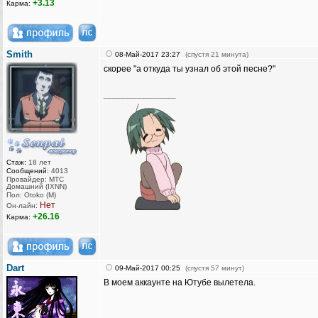
+3.13
Карма:
Smith
08-Май-2017 23:27
(спустя 21 минута)
скорее "а откуда ты узнал об этой песне?"
_________________
Стаж:
18 лет
Сообщений:
4013
Провайдер: МТС
Домашний (IXNN)
Пол: Otoko (M)
Нет
Он-лайн:
+26.16
Карма:
Dart
09-Май-2017 00:25
(спустя 57 минут)
В моем аккаунте на Ютубе вылетела.