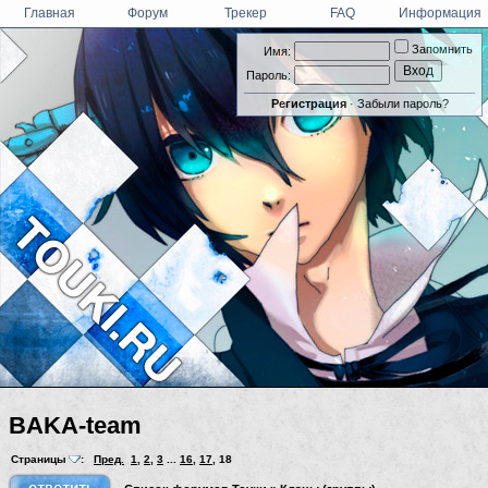
Главная
Форум
Трекер
FAQ
Информация
Запомнить
Имя:
Пароль:
Регистрация
·
Забыли пароль?
BAKA-team
Страницы
:
Пред.
1
,
2
,
3
...
16
,
17
,
18