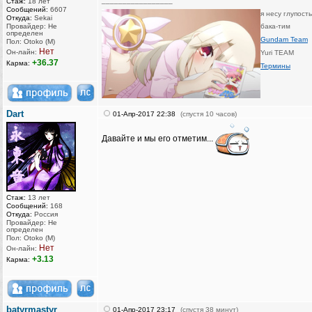
_________________
Стаж:
18 лет
Сообщений:
6607
я несу глупост
Откуда:
Sekai
Провайдер: Не
бака-тим
определен
Gundam Team
Пол: Otoko (M)
Нет
Он-лайн:
Yuri TEAM
+36.37
Карма:
Термины
Dart
01-Апр-2017 22:38
(спустя 10 часов)
Давайте и мы его отметим...
Стаж:
13 лет
Сообщений:
168
Откуда:
Россия
Провайдер: Не
определен
Пол: Otoko (M)
Нет
Он-лайн:
+3.13
Карма:
batyrmastyr
01-Апр-2017 23:17
(спустя 38 минут)