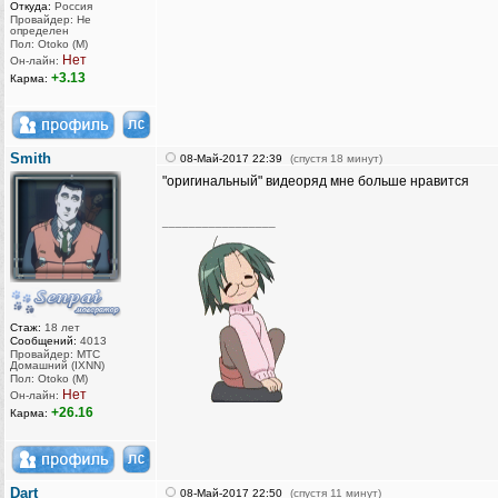
Откуда:
Россия
Провайдер: Не
определен
Пол: Otoko (M)
Нет
Он-лайн:
+3.13
Карма:
Smith
08-Май-2017 22:39
(спустя 18 минут)
"оригинальный" видеоряд мне больше нравится
_________________
Стаж:
18 лет
Сообщений:
4013
Провайдер: МТС
Домашний (IXNN)
Пол: Otoko (M)
Нет
Он-лайн:
+26.16
Карма:
Dart
08-Май-2017 22:50
(спустя 11 минут)