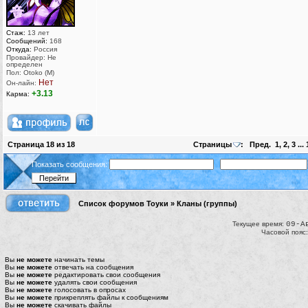
Стаж:
13 лет
Сообщений:
168
Откуда:
Россия
Провайдер: Не
определен
Пол: Otoko (M)
Нет
Он-лайн:
+3.13
Карма:
Страница
18
из
18
Страницы
:
Пред.
1
,
2
,
3
...
Показать сообщения:
Список форумов Тоуки
»
Кланы (группы)
Текущее время:
09-А
Часовой пояс
Вы
не можете
начинать темы
Вы
не можете
отвечать на сообщения
Вы
не можете
редактировать свои сообщения
Вы
не можете
удалять свои сообщения
Вы
не можете
голосовать в опросах
Вы
не можете
прикреплять файлы к сообщениям
Вы
не можете
скачивать файлы