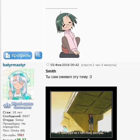
_________________
batyrmastyr
03-Фев-2016 00:42
(спустя 1 час 4 минуты)
Smith
Ты сам оживил эту тему :3
Стаж:
18 лет
Сообщений:
6607
Откуда:
Sekai
Провайдер: Не
определен
Пол: Otoko (M)
Нет
Он-лайн: