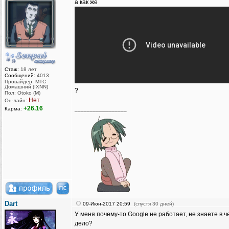
а как же
Стаж:
18 лет
Сообщений:
4013
Провайдер: МТС
Домашний (IXNN)
?
Пол: Otoko (M)
Нет
Он-лайн:
+26.16
Карма:
_________________
Dart
09-Июн-2017 20:59
(спустя 30 дней)
У меня почему-то Google не работает, не знаете в ч
дело?