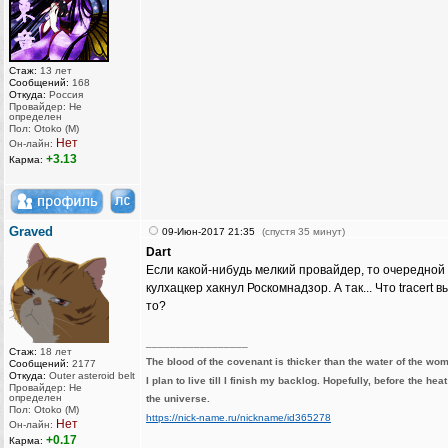
Стаж:
13 лет
Сообщений:
168
Откуда:
Россия
Провайдер: Не
определен
Пол: Otoko (M)
Нет
Он-лайн:
+3.13
Карма:
Graved
09-Июн-2017 21:35
(спустя 35 минут)
Dart
Если какой-нибудь мелкий провайдер, то очередной
кулхацкер хакнул Роскомнадзор. А так... Что tracert в
то?
_________________
Стаж:
18 лет
The blood of the covenant is thicker than the water of the wo
Сообщений:
2177
Откуда:
Outer asteroid belt
I plan to live till I finish my backlog. Hopefully, before the hea
Провайдер: Не
определен
the universe.
Пол: Otoko (M)
https://nick-name.ru/nickname/id365278
Нет
Он-лайн:
+0.17
Карма: