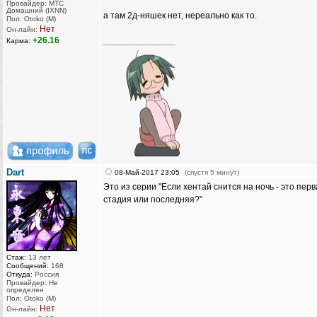
Провайдер: МТС
Домашний (IXNN)
а там 2д-няшек нет, нереально как то.
Пол: Otoko (M)
Нет
Он-лайн:
+26.16
Карма:
_________________
Dart
08-Май-2017 23:05
(спустя 5 минут)
Это из серии "Если хентай снится на ночь - это пер
стадия или последняя?"
Стаж:
13 лет
Сообщений:
168
Откуда:
Россия
Провайдер: Не
определен
Пол: Otoko (M)
Нет
Он-лайн: