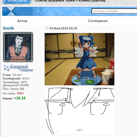
Список форумов Тоуки
»
Кланы (группы)
Автор
Сообщение
Smith
03-Фев-2016 00:20
Стаж:
18 лет
Сообщений:
4013
Провайдер: МТС
Домашний (IXNN)
Пол: Otoko (M)
Нет
Он-лайн:
+26.16
Карма: