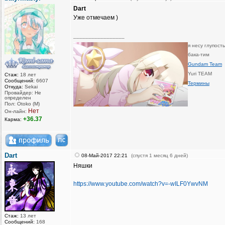
Dart
Уже отмечаем )
_________________
я несу глупост
бака-тим
Gundam Team
Yuri TEAM
Стаж:
18 лет
Сообщений:
6607
Термины
Откуда:
Sekai
Провайдер: Не
определен
Пол: Otoko (M)
Нет
Он-лайн:
+36.37
Карма:
Dart
08-Май-2017 22:21
(спустя 1 месяц 6 дней)
Няшки
https://www.youtube.com/watch?v=-wILF0YwvNM
Стаж:
13 лет
Сообщений:
168