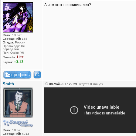
А чем этот не оригинален?
Стаж:
13 лет
Сообщений:
168
Откуда:
Россия
Провайдер: Не
определен
Пол: Otoko (M)
Нет
Он-лайн:
+3.13
Карма:
Smith
08-Май-2017 22:59
(спустя 8 минут)
Стаж:
18 лет
Сообщений:
4013