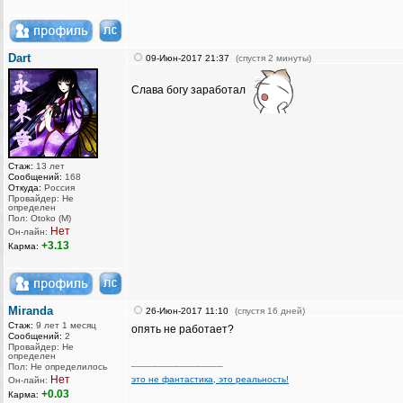
Dart
09-Июн-2017 21:37
(спустя 2 минуты)
Слава богу заработал
Стаж:
13 лет
Сообщений:
168
Откуда:
Россия
Провайдер: Не
определен
Пол: Otoko (M)
Нет
Он-лайн:
+3.13
Карма:
Miranda
26-Июн-2017 11:10
(спустя 16 дней)
Стаж:
9 лет 1 месяц
опять не работает?
Сообщений:
2
Провайдер: Не
определен
_________________
Пол: Не определилось
Нет
это не фантастика, это реальность!
Он-лайн:
+0.03
Карма: