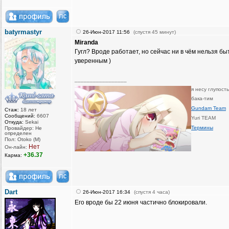
batyrmastyr
26-Июн-2017 11:56
(спустя 45 минут)
Miranda
Гугл? Вроде работает, но сейчас ни в чём нельзя бы
уверенным )
_________________
я несу глупост
бака-тим
Gundam Team
Стаж:
18 лет
Сообщений:
6607
Yuri TEAM
Откуда:
Sekai
Термины
Провайдер: Не
определен
Пол: Otoko (M)
Нет
Он-лайн:
+36.37
Карма:
Dart
26-Июн-2017 16:34
(спустя 4 часа)
Его вроде бы 22 июня частично блокировали.