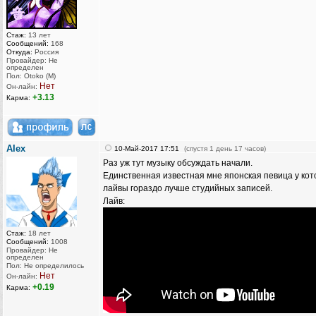
Стаж:
13 лет
Сообщений:
168
Откуда:
Россия
Провайдер: Не
определен
Пол: Otoko (M)
Нет
Он-лайн:
+3.13
Карма:
AIex
10-Май-2017 17:51
(спустя 1 день 17 часов)
Раз уж тут музыку обсуждать начали.
Единственная известная мне японская певица у кот
лайвы гораздо лучше студийных записей.
Лайв:
Стаж:
18 лет
Сообщений:
1008
Провайдер: Не
определен
Пол: Не определилось
Нет
Он-лайн:
+0.19
Карма: