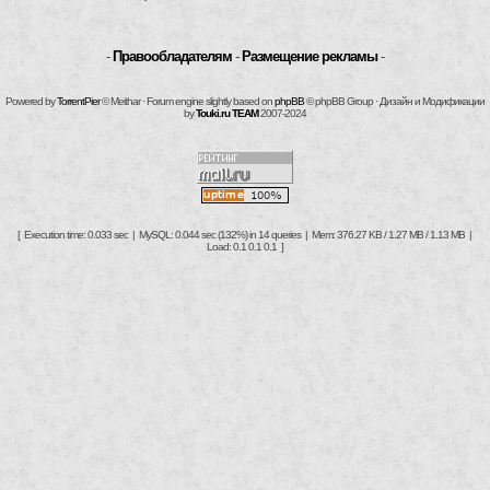
-
Правообладателям
-
Размещение рекламы
-
Powered by
TorrentPier
© Meithar · Forum engine slightly based on
phpBB
© phpBB Group · Дизайн и Модификации
by
Touki.ru TEAM
2007-2024
[ Execution time: 0.033 sec | MySQL: 0.044 sec (132%) in 14 queries | Mem: 376.27 KB / 1.27 MB / 1.13 MB |
Load: 0.1 0.1 0.1 ]