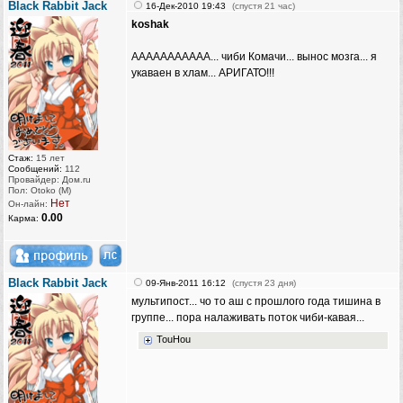
Black Rabbit Jack
16-Дек-2010 19:43
(спустя 21 час)
koshak
ААААААААААА... чиби Комачи... вынос мозга... я
укаваен в хлам... АРИГАТО!!!
Стаж:
15 лет
Сообщений:
112
Провайдер: Дом.ru
Пол: Otoko (M)
Нет
Он-лайн:
0.00
Карма:
Black Rabbit Jack
09-Янв-2011 16:12
(спустя 23 дня)
мультипост... чо то аш с прошлого года тишина в
группе... пора налаживать поток чиби-кавая...
TouHou