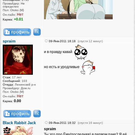
Провайдер: Не
определен
Пол: Otoko (M)
Нет
Он-лайн:
+0.01
Карма:
spraim
09-Янв-2011 18:18
(спустя 12 минут)
и в правду кавай
но есть и уродливые
Стаж:
17 лет
Сообщений:
103
Откуда:
Ленинский р-н
Провайдер: Дом.ru
Пол: Otoko (M)
Нет
Он-лайн:
0.00
Карма:
Black Rabbit Jack
09-Янв-2011 18:32
(спустя 16 минут)
spraim
Ты это про Ёму(последняя) в первом паке? Я её