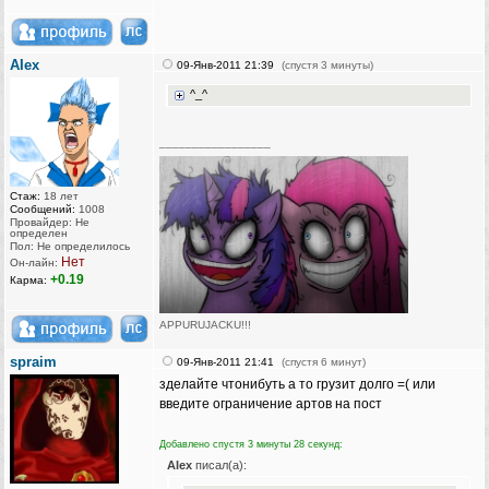
AIex
09-Янв-2011 21:39
(спустя 3 минуты)
^_^
_________________
Стаж:
18 лет
Сообщений:
1008
Провайдер: Не
определен
Пол: Не определилось
Нет
Он-лайн:
+0.19
Карма:
APPURUJACKU!!!
[Бака рейнджер ⒷⒶⓀⒶ-team]
spraim
09-Янв-2011 21:41
(спустя 6 минут)
[Touhou Team]
зделайте чтонибуть а то грузит долго =( или
[Kawaii Team]
введите ограничение артов на пост
[Chaotic-Neutral's Team]
Добавлено спустя 3 минуты 28 секунд:
Vegetarians eat vegetables. Beware of humanitarians!
AIex
писал(а):