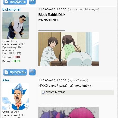
ExTamplier
09-Янв-2011 20:50
(спустя 1 час 24 минуты)
Black Rabbit Djek
не, крови нет
_________________
Стаж:
17 лет
Сообщений:
2790
Провайдер: Не
определен
Пол: Otoko (M)
Нет
Он-лайн:
+0.01
Карма:
AIex
09-Янв-2011 20:57
(спустя 7 минут)
ИМХО самый кавайный тохо-чибик
скрытый текст
_________________
Стаж:
18 лет
Сообщений:
1008