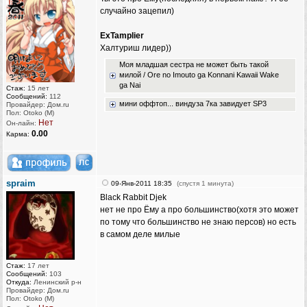
случайно зацепил)
ExTamplier
Халтуриш лидер))
Моя младшая сестра не может быть такой
милой / Ore no Imouto ga Konnani Kawaii Wake
ga Nai
Стаж:
15 лет
Сообщений:
112
мини оффтоп... виндуза 7ка завидует SP3
Провайдер: Дом.ru
Пол: Otoko (M)
Нет
Он-лайн:
0.00
Карма:
spraim
09-Янв-2011 18:35
(спустя 1 минута)
Black Rabbit Djek
нет не про Ёму а про большинство(хотя это может
по тому что большинство не знаю персов) но есть
в самом деле милые
Стаж:
17 лет
Сообщений:
103
Откуда:
Ленинский р-н
Провайдер: Дом.ru
Пол: Otoko (M)