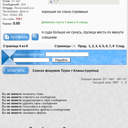
Стаж:
17 лет
^_^
Сообщений:
103
Откуда:
Ленинский р-н
Провайдер: Дом.ru
хорошая но глаза стремные
Пол: Otoko (M)
Нет
Он-лайн:
Добавлено спустя 1 минуту 9 секунд:
0.00
Карма:
я суда больше не сунусь, грузица жесть по минуте
слишним
Страница
4
из
8
Страницы
:
Пред.
1
,
2
,
3
,
4
,
5
,
6
,
7
,
8
След.
Показать сообщения:
Список форумов Тоуки
»
Кланы (группы)
Текущее время:
07-Авг 06:47
Часовой пояс:
GMT + 3
Вы
не можете
начинать темы
Вы
не можете
отвечать на сообщения
Вы
не можете
редактировать свои сообщения
Вы
не можете
удалять свои сообщения
Вы
не можете
голосовать в опросах
Вы
не можете
прикреплять файлы к сообщениям
Вы
не можете
скачивать файлы