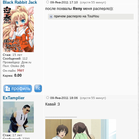
Black Rabbit Jack
09-Янв-2011 17:10
(спустя 55 минут)
после похвалы
Reny
меня расперло)):
причем расперло на TouHou
Стаж:
15 лет
Сообщений:
112
Провайдер: Дом.ru
Пол: Otoko (M)
Нет
Он-лайн:
0.00
Карма:
ExTamplier
09-Янв-2011 18:06
(спустя 55 минут)
Кавай :3
_________________
Стаж:
17 лет
Сообщений:
2790