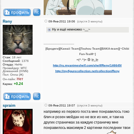
Reny
09-Янв-2011 19:06
(спустя 3 минуты)
Ну и ещё немножко ~__~
_________________
[Бродяги][Kawaii Team][Touhou Team][BAKA-team][~Chibi
Fan-TeaM~]
Стаж:
18 лет
=(^.^)= ⑨ 눈‸눈
Сообщений:
1376
Откуда:
НиНо
http://ru.myanimeshelf.com/shelf/Reny/146649/
Провайдер: МТС
Домашний (IXNN)
http://myfigurecollection.net/collection/Reny
Пол: Onna (Ж)
Нет
Он-лайн:
+0.24
Карма:
spraim
09-Янв-2011 19:07
(спустя 3 минуты)
например из первого поста мне понравилось токо
блич и розен мейдан но не все из них, и там на
других страничках за каждую страничку мне
понравилось максимум 2 картинки последнии твои