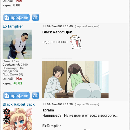
Нет
Он-лайн:
0.00
Карма:
ExTamplier
09-Янв-2011 18:40
(спустя 4 минуты)
Black Rabbit Djek
лидер в трансе
_________________
Стаж:
17 лет
Сообщений:
2790
Провайдер: Не
определен
Пол: Otoko (M)
Нет
Он-лайн:
+0.01
Карма:
Black Rabbit Jack
09-Янв-2011 18:58
(спустя 20 минут)
spraim
Например?.. Ну незнай я от всех в восторге...
ExTamplier