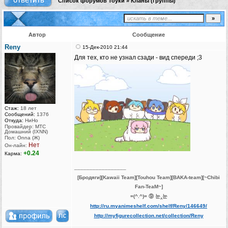
Список форумов Тоуки
»
Кланы (группы)
Автор
Сообщение
Reny
15-Дек-2010 21:44
Для тех, кто не узнал сзади - вид спереди ;3
Стаж:
18 лет
Сообщений:
1376
Откуда:
НиНо
Провайдер: МТС
Домашний (IXNN)
Пол: Onna (Ж)
Нет
Он-лайн:
+0.24
Карма:
_________________
[Бродяги][Kawaii Team][Touhou Team][BAKA-team][~Chibi
Fan-TeaM~]
=(^.^)= ⑨ 눈‸눈
http://ru.myanimeshelf.com/shelf/Reny/146649/
http://myfigurecollection.net/collection/Reny