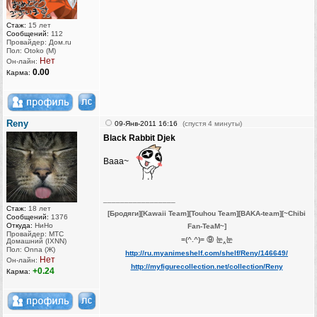
Стаж:
15 лет
Сообщений:
112
Провайдер: Дом.ru
Пол: Otoko (M)
Нет
Он-лайн:
0.00
Карма:
Reny
09-Янв-2011 16:16
(спустя 4 минуты)
Black Rabbit Djek
Вааа~
_________________
Стаж:
18 лет
[Бродяги][Kawaii Team][Touhou Team][BAKA-team][~Chibi
Сообщений:
1376
Откуда:
НиНо
Fan-TeaM~]
Провайдер: МТС
=(^.^)= ⑨ 눈‸눈
Домашний (IXNN)
Пол: Onna (Ж)
http://ru.myanimeshelf.com/shelf/Reny/146649/
Нет
Он-лайн:
http://myfigurecollection.net/collection/Reny
+0.24
Карма: