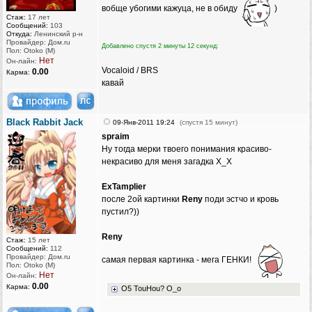
вобще убогими кажуца, не в обиду
)
Стаж:
17 лет
Сообщений:
103
Откуда:
Ленинский р-н
Провайдер: Дом.ru
Добавлено спустя 2 минуты 12 секунд:
Пол: Otoko (M)
Нет
Он-лайн:
Vocaloid / BRS
0.00
Карма:
кавай
Black Rabbit Jack
09-Янв-2011 19:24
(спустя 15 минут)
spraim
Ну тогда мерки твоего понимания красиво-
некрасиво для меня загадка X_X
ExTamplier
после 2ой картинки
Reny
поди эстчо и кровь
пустил?))
Reny
Стаж:
15 лет
Сообщений:
112
Провайдер: Дом.ru
самая первая картинка - мега ГЕНКИ!
Пол: Otoko (M)
Нет
Он-лайн:
0.00
Карма:
O5 TouHou? O_o