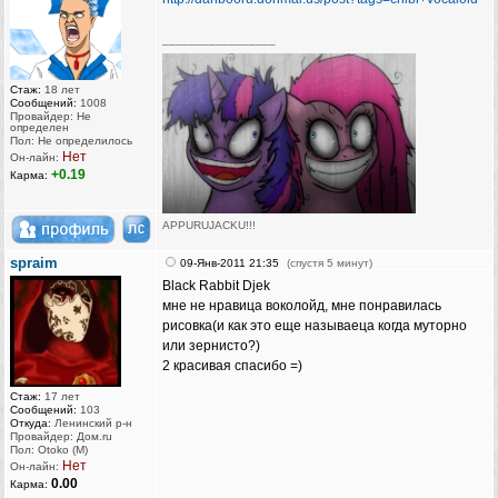
_________________
Стаж:
18 лет
Сообщений:
1008
Провайдер: Не
определен
Пол: Не определилось
Нет
Он-лайн:
+0.19
Карма:
APPURUJACKU!!!
[Бака рейнджер ⒷⒶⓀⒶ-team]
spraim
09-Янв-2011 21:35
(спустя 5 минут)
[Touhou Team]
Black Rabbit Djek
[Kawaii Team]
мне не нравица воколойд, мне понравилась
[Chaotic-Neutral's Team]
рисовка(и как это еще называеца когда муторно
или зернисто?)
Vegetarians eat vegetables. Beware of humanitarians!
2 красивая спасибо =)
Стаж:
17 лет
Сообщений:
103
Откуда:
Ленинский р-н
Провайдер: Дом.ru
Пол: Otoko (M)
Нет
Он-лайн:
0.00
Карма: