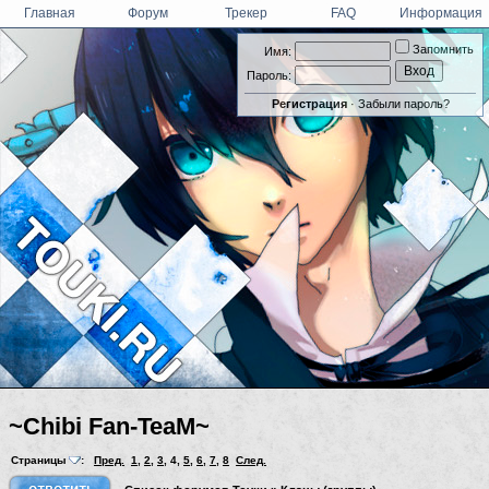
Главная
Форум
Трекер
FAQ
Информация
Запомнить
Имя:
Пароль:
Регистрация
·
Забыли пароль?
~Chibi Fan-TeaM~
Страницы
:
Пред.
1
,
2
,
3
,
4
,
5
,
6
,
7
,
8
След.