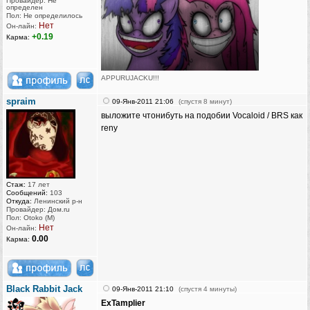
Провайдер: Не
определен
Пол: Не определилось
Нет
Он-лайн:
+0.19
Карма:
APPURUJACKU!!!
[Бака рейнджер ⒷⒶⓀⒶ-team]
spraim
09-Янв-2011 21:06
(спустя 8 минут)
[Touhou Team]
выложите чтонибуть на подобии Vocaloid / BRS как
[Kawaii Team]
reny
[Chaotic-Neutral's Team]
Vegetarians eat vegetables. Beware of humanitarians!
Стаж:
17 лет
Сообщений:
103
Откуда:
Ленинский р-н
Провайдер: Дом.ru
Пол: Otoko (M)
Нет
Он-лайн:
0.00
Карма:
Black Rabbit Jack
09-Янв-2011 21:10
(спустя 4 минуты)
ExTamplier