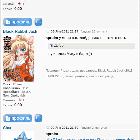
Нет
Он-лайн:
0.00
Карма:
Black Rabbit Jack
09-Янв-2011 21:17
(спустя 12 минут)
spraim
у меня вокалойдов мало... то что есть:
До Зо
...ну и плюс Мику в барке))
Последний раз редактировалось: Black Rabbit Jack (2011-
01-09 22:38), всего редактировалось 8 раз(а)
Стаж:
15 лет
Сообщений:
112
Провайдер: Дом.ru
Пол: Otoko (M)
Нет
Он-лайн:
0.00
Карма:
AIex
09-Янв-2011 21:30
(спустя 2 минуты)
spraim
http://danbooru.donmai.us/post?tags=chibi+vocaloid