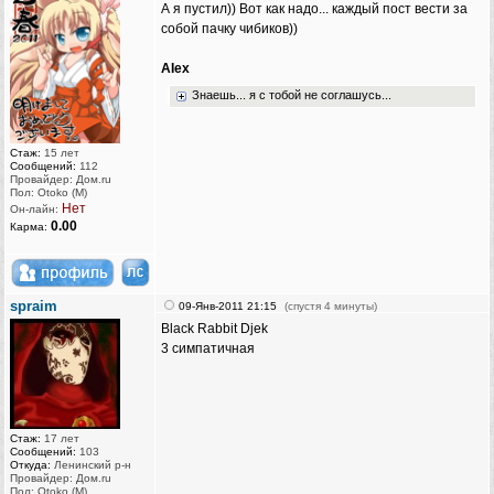
А я пустил)) Вот как надо... каждый пост вести за
собой пачку чибиков))
AIex
Знаешь... я с тобой не соглашусь...
Стаж:
15 лет
Сообщений:
112
Провайдер: Дом.ru
Пол: Otoko (M)
Нет
Он-лайн:
0.00
Карма:
spraim
09-Янв-2011 21:15
(спустя 4 минуты)
Black Rabbit Djek
3 симпатичная
Стаж:
17 лет
Сообщений:
103
Откуда:
Ленинский р-н
Провайдер: Дом.ru
Пол: Otoko (M)