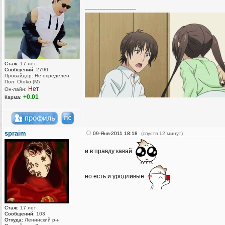
_________________
Стаж:
17 лет
Сообщений:
2790
Провайдер: Не определен
Пол: Otoko (M)
Нет
Он-лайн:
+0.01
Карма:
spraim
09-Янв-2011 18:18
(спустя 12 минут)
и в правду кавай
но есть и уродливые
Стаж:
17 лет
Сообщений:
103
Откуда:
Ленинский р-н