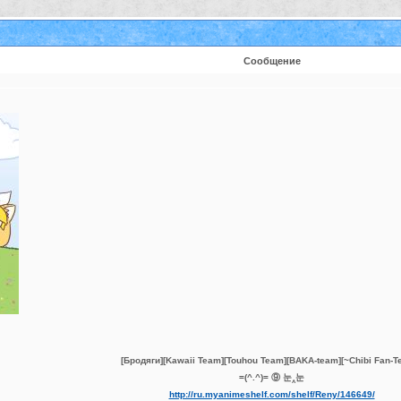
Сообщение
[Бродяги][Kawaii Team][Touhou Team][BAKA-team][~Chibi Fan-T
=(^.^)= ⑨ 눈‸눈
http://ru.myanimeshelf.com/shelf/Reny/146649/