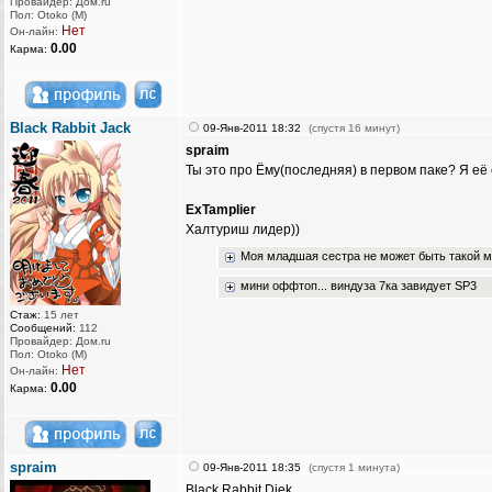
Провайдер: Дом.ru
Пол: Otoko (M)
Нет
Он-лайн:
0.00
Карма:
Black Rabbit Jack
09-Янв-2011 18:32
(спустя 16 минут)
spraim
Ты это про Ёму(последняя) в первом паке? Я её
ExTamplier
Халтуриш лидер))
Моя младшая сестра не может быть такой мил
мини оффтоп... виндуза 7ка завидует SP3
Стаж:
15 лет
Сообщений:
112
Провайдер: Дом.ru
Пол: Otoko (M)
Нет
Он-лайн:
0.00
Карма:
spraim
09-Янв-2011 18:35
(спустя 1 минута)
Black Rabbit Djek