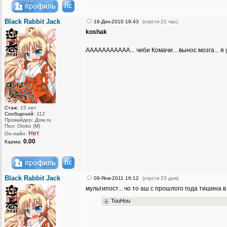
Black Rabbit Jack
16-Дек-2010 19:43
(спустя 21 час)
koshak
ААААААААААА... чиби Комачи... вынос мозга... я у
Стаж:
15 лет
Сообщений:
112
Провайдер: Дом.ru
Пол: Otoko (M)
Нет
Он-лайн:
0.00
Карма:
Black Rabbit Jack
09-Янв-2011 16:12
(спустя 23 дня)
мультипост... чо то аш с прошлого года тишина в 
TouHou