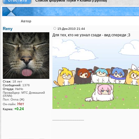
Список форумов Тоуки
»
Кланы (группы)
Автор
Reny
15-Дек-2010 21:44
Для тех, кто не узнал сзади - вид спереди ;3
Стаж:
18 лет
Сообщений:
1376
Откуда:
НиНо
Провайдер: МТС Домашний
(IXNN)
Пол: Onna (Ж)
Нет
Он-лайн:
+0.24
Карма:
_________________