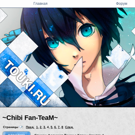
Главная
Форум
~Chibi Fan-TeaM~
Страницы
:
Пред.
1
,
2
,
3
,
4
,
5
,
6
,
7
,
8
След.