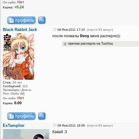
Нет
Он-лайн:
+0.24
Карма:
Black Rabbit Jack
09-Янв-2011 17:10
(спустя 55 минут)
после похвалы
Reny
меня расперло)):
причем расперло на TouHou
Стаж:
15 лет
Сообщений:
112
Провайдер: Дом.ru
Пол: Otoko (M)
Нет
Он-лайн:
0.00
Карма:
ExTamplier
09-Янв-2011 18:06
(спустя 55 минут)
Кавай :3