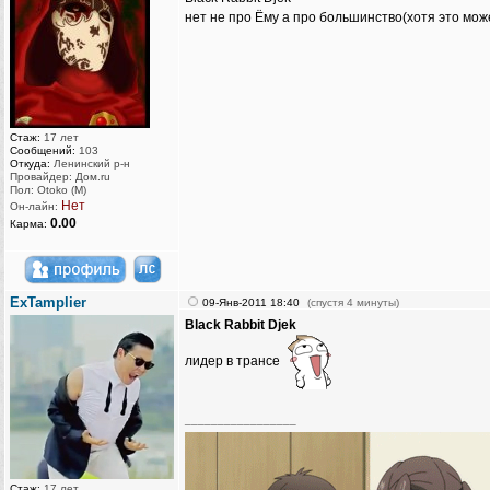
нет не про Ёму а про большинство(хотя это мож
Стаж:
17 лет
Сообщений:
103
Откуда:
Ленинский р-н
Провайдер: Дом.ru
Пол: Otoko (M)
Нет
Он-лайн:
0.00
Карма:
ExTamplier
09-Янв-2011 18:40
(спустя 4 минуты)
Black Rabbit Djek
лидер в трансе
_________________
Стаж:
17 лет