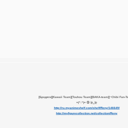
[Бродяги][Kawaii Team][Touhou Team][BAKA-team][~Chibi Fan-T
=(^.^)= ⑨ 눈‸눈
http://ru.myanimeshelf.com/shelf/Reny/146649/
http://myfigurecollection.net/collection/Reny