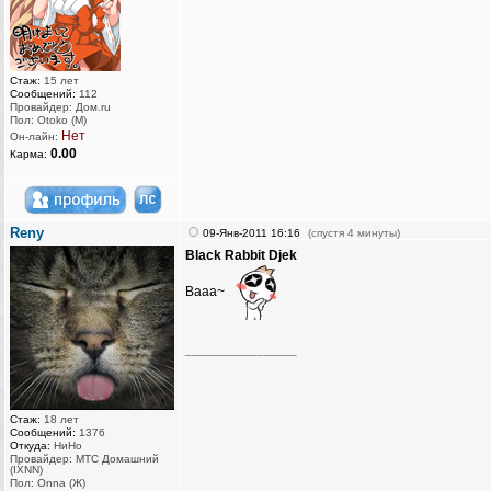
Стаж:
15 лет
Сообщений:
112
Провайдер: Дом.ru
Пол: Otoko (M)
Нет
Он-лайн:
0.00
Карма:
Reny
09-Янв-2011 16:16
(спустя 4 минуты)
Black Rabbit Djek
Вааа~
_________________
Стаж:
18 лет
Сообщений:
1376
Откуда:
НиНо
Провайдер: МТС Домашний
(IXNN)
Пол: Onna (Ж)