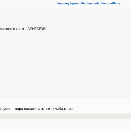
http://myfigurecollection.net/collection/Reny
каваен в хлам... АРИГАТО!!!
группе... пора налаживать поток чиби-кавая...