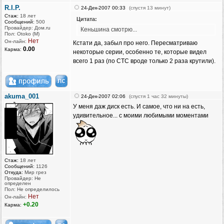
R.I.P.
24-Дек-2007 00:33
(спустя 13 минут)
Стаж:
18 лет
Цитата:
Сообщений:
500
Провайдер: Дом.ru
Кеньшина смотрю...
Пол: Otoko (M)
Нет
Он-лайн:
Кстати да, забыл про него. Пересматриваю
0.00
Карма:
некоторые серии, особенно те, которые видел
всего 1 раз (по СТС вроде только 2 раза крутили).
akuma_001
24-Дек-2007 02:06
(спустя 1 час 32 минуты)
У меня даж диск есть. И самое, что ни на есть,
удивительное... с моими любимыми моментами
Стаж:
18 лет
Сообщений:
1126
Откуда:
Мир грез
Провайдер: Не
определен
Пол: Не определилось
Нет
Он-лайн:
+0.20
Карма: