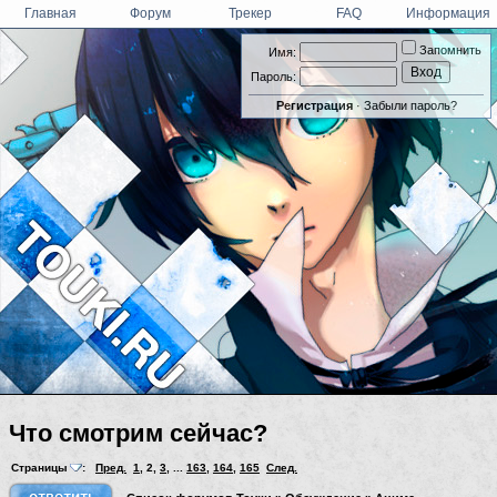
Главная
Форум
Трекер
FAQ
Информация
Запомнить
Имя:
Пароль:
Регистрация
·
Забыли пароль?
Что смотрим сейчас?
Страницы
:
Пред.
1
,
2
,
3
, ...
163
,
164
,
165
След.