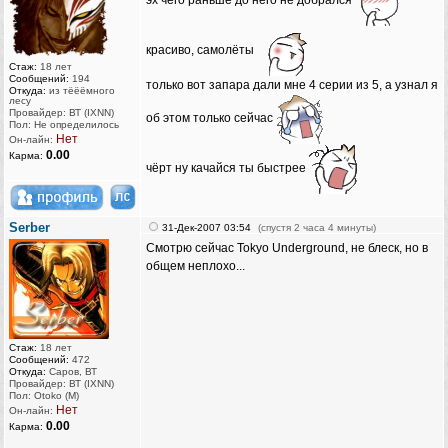
эх чего раньше до него не добрался
красиво, самолёты
Стаж:
18 лет
Сообщений:
194
только вот запара дали мне 4 серии из 5, а узнал я
Откуда:
из тёёёмного
лесу
Провайдер: ВТ (IXNN)
об этом только сейчас
Пол: Не определилось
Нет
Он-лайн:
0.00
Карма:
чёрт ну качайся ты быстрее
Serber
31-Дек-2007 03:54
(спустя 2 часа 4 минуты)
Смотрю сейчас Tokyo Underground, не блеск, но в
общем неплохо...
Стаж:
18 лет
Сообщений:
472
Откуда:
Саров, ВТ
Провайдер: ВТ (IXNN)
Пол: Otoko (M)
Нет
Он-лайн:
0.00
Карма: