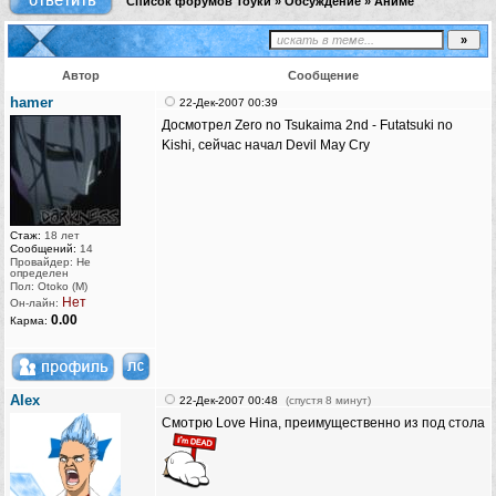
Список форумов Тоуки
»
Обсуждение
»
Аниме
Автор
Сообщение
hamer
22-Дек-2007 00:39
Досмотрел Zero no Tsukaima 2nd - Futatsuki no
Kishi, сейчас начал Devil May Cry
Стаж:
18 лет
Сообщений:
14
Провайдер: Не
определен
Пол: Otoko (M)
Нет
Он-лайн:
0.00
Карма:
AIex
22-Дек-2007 00:48
(спустя 8 минут)
Смотрю Love Hina, преимущественно из под стола