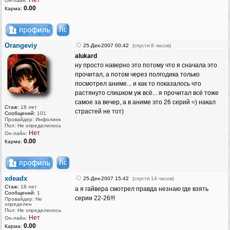
Нет
Он-лайн:
0.00
Карма:
Orangeviy
25-Дек-2007 00:42
(спустя 8 часов)
alukard
ну просто наверно это потому что я сначала это
прочитал, а потом через полгодика только
посмотрел аниме... и как то показалось что
растянуто слишком уж всё... я прочитал всё тоже
самое за вечер, а в аниме это 26 серий =) накал
Стаж:
18 лет
страстей не тот)
Сообщений:
101
Провайдер: Инфолинк
Пол: Не определилось
Нет
Он-лайн:
0.00
Карма:
xdeadx
25-Дек-2007 15:42
(спустя 14 часов)
Стаж:
18 лет
а я гайвера смотрел правда незнаю где взять
Сообщений:
1
серии 22-26!!!
Провайдер: Не
определен
Пол: Не определилось
Нет
Он-лайн:
0.00
Карма: