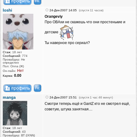
Ioshi
24-Дек-2007 14:05
(спустя 11 часов)
Orangeviy
Про ОВАхи не скажешь что они простенькие и
детские
Ты наверное про сериал?
Стаж:
18 лет
Сообщений:
774
Провайдер: Не
определен
Пол: Onna (Ж)
Нет
Он-лайн:
0.00
Карма:
manga
24-Дек-2007 15:51
(спустя 1 час 46 минут)
Смотри теперь ещё и GantZ кто не смотрел ещё,
советую, штука занятная....
Стаж:
18 лет
Сообщений:
43
Провайдер: ВТ (IXNN)