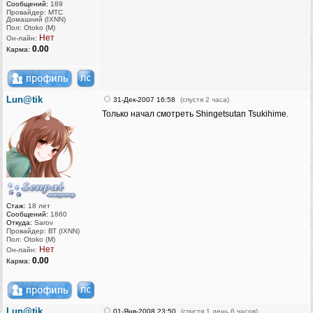
Сообщений:
189
Провайдер: МТС
Домашний (IXNN)
Пол: Otoko (M)
Нет
Он-лайн:
0.00
Карма:
Lun@tik
31-Дек-2007 16:58
(спустя 2 часа)
Только начал смотреть Shingetsutan Tsukihime.
Стаж:
18 лет
Сообщений:
1860
Откуда:
Sarov
Провайдер: ВТ (IXNN)
Пол: Otoko (M)
Нет
Он-лайн:
0.00
Карма:
Lun@tik
01-Янв-2008 23:50
(спустя 1 день 6 часов)