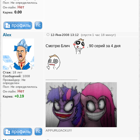
Пол: Не определилось
Нет
Он-лайн:
0.00
Карма:
AIex
12-Янв-2008 13:12
(спустя 1 час 18 минут)
Смотрю Блич
, 90 серий за 4 дня
Стаж:
18 лет
Сообщений:
1008
_________________
Провайдер: Не
определен
Пол: Не определилось
Нет
Он-лайн:
+0.19
Карма:
APPURUJACKU!!!
[Бака рейнджер ⒷⒶⓀⒶ-team]