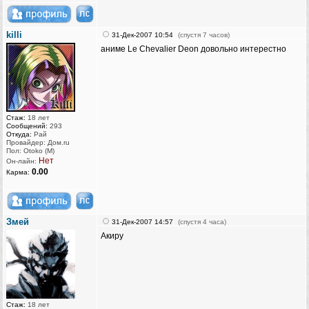
killi
31-Дек-2007 10:54
(спустя 7 часов)
аниме Le Chevalier Deon довольно интерестно
Стаж:
18 лет
Сообщений:
293
Откуда:
Рай
Провайдер: Дом.ru
Пол: Otoko (M)
Нет
Он-лайн:
0.00
Карма:
Змей
31-Дек-2007 14:57
(спустя 4 часа)
Акиру
Стаж:
18 лет