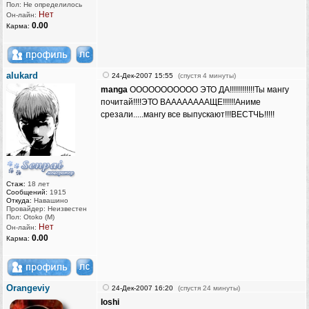
Пол: Не определилось
Нет
Он-лайн:
0.00
Карма:
alukard
24-Дек-2007 15:55
(спустя 4 минуты)
manga
ООООООООООО ЭТО ДА!!!!!!!!!!!!Ты мангу
почитай!!!!ЭТО ВААААААААЩЕ!!!!!!Аниме
срезали.....мангу все выпускают!!!ВЕСТЧЬ!!!!!
Стаж:
18 лет
Сообщений:
1915
Откуда:
Навашино
Провайдер: Неизвестен
Пол: Otoko (M)
Нет
Он-лайн:
0.00
Карма:
Orangeviy
24-Дек-2007 16:20
(спустя 24 минуты)
Ioshi