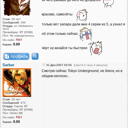
эх чего раньше до него не добрался
красиво, самолёты
Стаж:
18 лет
Сообщений:
194
только вот запара дали мне 4 серии из 5, а узнал я
Откуда:
из тёёёмного
лесу
Провайдер: ВТ (IXNN)
об этом только сейчас
Пол: Не определилось
Нет
Он-лайн:
0.00
Карма:
чёрт ну качайся ты быстрее
Serber
31-Дек-2007 03:54
(спустя 2 часа 4 минуты)
Смотрю сейчас Tokyo Underground, не блеск, но в
общем неплохо...
Стаж:
18 лет
Сообщений:
472
Откуда:
Саров, ВТ
Провайдер: ВТ (IXNN)
Пол: Otoko (M)
Нет
Он-лайн:
0.00
Карма: