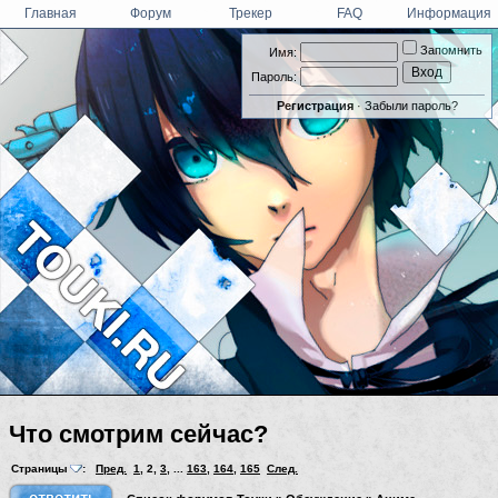
Главная
Форум
Трекер
FAQ
Информация
Запомнить
Имя:
Пароль:
Регистрация
·
Забыли пароль?
Что смотрим сейчас?
Страницы
:
Пред.
1
,
2
,
3
, ...
163
,
164
,
165
След.