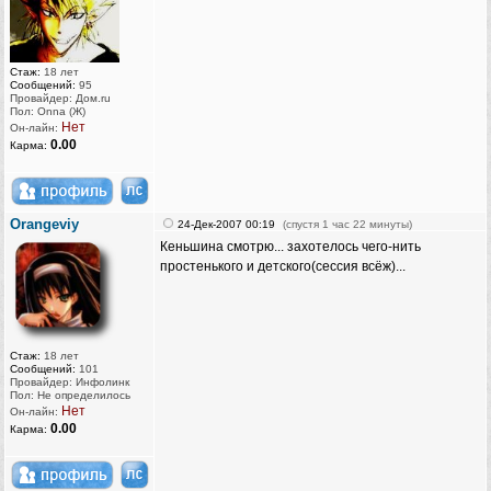
Стаж:
18 лет
Сообщений:
95
Провайдер: Дом.ru
Пол: Onna (Ж)
Нет
Он-лайн:
0.00
Карма:
Orangeviy
24-Дек-2007 00:19
(спустя 1 час 22 минуты)
Кеньшина смотрю... захотелось чего-нить
простенького и детского(сессия всёж)...
Стаж:
18 лет
Сообщений:
101
Провайдер: Инфолинк
Пол: Не определилось
Нет
Он-лайн:
0.00
Карма: