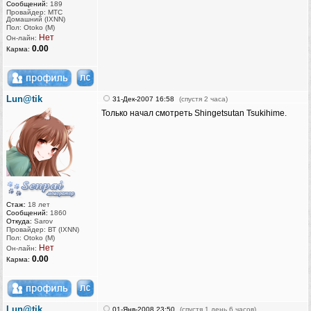
Сообщений:
189
Провайдер: МТС
Домашний (IXNN)
Пол: Otoko (M)
Нет
Он-лайн:
0.00
Карма:
Lun@tik
31-Дек-2007 16:58
(спустя 2 часа)
Только начал смотреть Shingetsutan Tsukihime.
Стаж:
18 лет
Сообщений:
1860
Откуда:
Sarov
Провайдер: ВТ (IXNN)
Пол: Otoko (M)
Нет
Он-лайн:
0.00
Карма:
Lun@tik
01-Янв-2008 23:50
(спустя 1 день 6 часов)