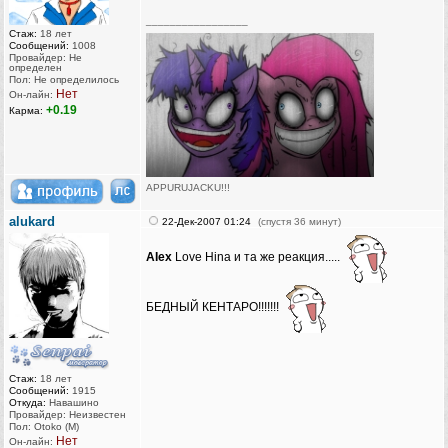
_________________
Стаж:
18 лет
Сообщений:
1008
Провайдер: Не
определен
Пол: Не определилось
Нет
Он-лайн:
+0.19
Карма:
APPURUJACKU!!!
[Бака рейнджер ⒷⒶⓀⒶ-team]
alukard
22-Дек-2007 01:24
(спустя 36 минут)
[Touhou Team]
[Kawaii Team]
AIex
Love Hina и та же реакция.....
[Chaotic-Neutral's Team]
Vegetarians eat vegetables. Beware of humanitarians!
БЕДНЫЙ КЕНТАРО!!!!!!!
Стаж:
18 лет
Сообщений:
1915
Откуда:
Навашино
Провайдер: Неизвестен
Пол: Otoko (M)
Нет
Он-лайн: