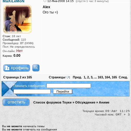
MaXiLeMoN
12-Янв-2008 14:15
(спустя 1 час 3 минуты)
[Touhou Team]
AIex
[Kawaii Team]
Ого ты =)
[Chaotic-Neutral's Team]
Vegetarians eat vegetables. Beware of humanitarians!
Стаж:
18 лет
Сообщений:
110
Провайдер: ВТ (IXNN)
Пол: Не определилось
Нет
Он-лайн:
0.00
Карма:
Страница
2
из
165
Страницы
:
Пред.
1
,
2
,
3
, ...
163
,
164
,
165
След.
Показать сообщения:
Список форумов Тоуки
»
Обсуждение
»
Аниме
Текущее время:
09-Авг 11:25
Часовой пояс:
GMT + 3
Вы
не можете
начинать темы
Вы
не можете
отвечать на сообщения