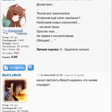
Досмотрел...
...
"Когда всё закончится...
Устроим ещё одно свидание?
Наделаем новых глупостей ...
... от всей души.
Просто так ...
Не думая о последствиях.
Стаж:
18 лет
Обещаю! .... "
Сообщений:
1860
Откуда:
Sarov
...
Провайдер: ВТ (IXNN)
Личная оценка:
9 - Зацепило сильно
Пол: Otoko (M)
Нет
Он-лайн:
0.00
Карма:
MaXiLeMoN
12-Янв-2008 11:53
(спустя 10 дней)
начал смотреть Bleach,надеюсь что аниме
порадует.
Стаж:
18 лет
Сообщений:
110
Провайдер: ВТ (IXNN)