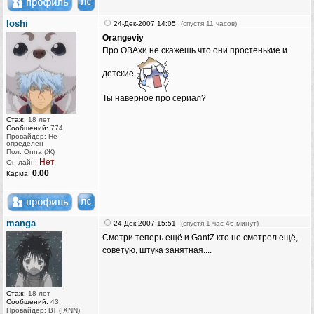
Ioshi
24-Дек-2007 14:05
(спустя 11 часов)
Orangeviy
Про ОВАхи не скажешь что они простенькие и
детские
Ты наверное про сериал?
Стаж:
18 лет
Сообщений:
774
Провайдер: Не
определен
Пол: Onna (Ж)
Нет
Он-лайн:
0.00
Карма:
manga
24-Дек-2007 15:51
(спустя 1 час 46 минут)
Смотри теперь ещё и GantZ кто не смотрел ещё,
советую, штука занятная....
Стаж:
18 лет
Сообщений:
43
Провайдер: ВТ (IXNN)