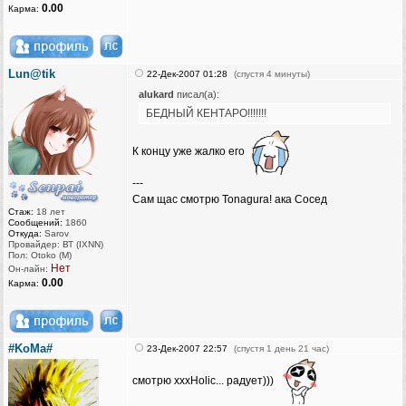
0.00
Карма:
Lun@tik
22-Дек-2007 01:28
(спустя 4 минуты)
alukard
писал(а):
БЕДНЫЙ КЕНТАРО!!!!!!!
К концу уже жалко его
---
Сам щас смотрю Tonagura! ака Сосед
Стаж:
18 лет
Сообщений:
1860
Откуда:
Sarov
Провайдер: ВТ (IXNN)
Пол: Otoko (M)
Нет
Он-лайн:
0.00
Карма:
#KoMa#
23-Дек-2007 22:57
(спустя 1 день 21 час)
смотрю xxxHolic... радует)))