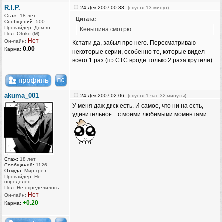
R.I.P.
24-Дек-2007 00:33
(спустя 13 минут)
Стаж:
18 лет
Цитата:
Сообщений:
500
Провайдер: Дом.ru
Кеньшина смотрю...
Пол: Otoko (M)
Нет
Он-лайн:
Кстати да, забыл про него. Пересматриваю
0.00
Карма:
некоторые серии, особенно те, которые видел
всего 1 раз (по СТС вроде только 2 раза крутили).
akuma_001
24-Дек-2007 02:06
(спустя 1 час 32 минуты)
У меня даж диск есть. И самое, что ни на есть,
удивительное... с моими любимыми моментами
Стаж:
18 лет
Сообщений:
1126
Откуда:
Мир грез
Провайдер: Не
определен
Пол: Не определилось
Нет
Он-лайн:
+0.20
Карма: