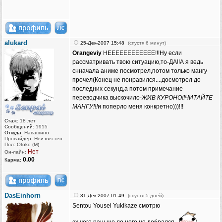
alukard
25-Дек-2007 15:48
(спустя 6 минут)
Orangeviy
НЕЕЕЕЕЕЕЕЕЕЕЕ!!!Ну если
рассматривать твою ситуацию,то-ДА!!А я ведь
снначала аниме посмотрел,потом только мангу
прочел(Конец не понравился....досмотрел до
последних секунд,а потом примечание
переводчика выскочило-
ЖИВ КУРОНО!!ЧИТАЙТЕ
МАНГУ!!!
и поперло меня конкретно)))!!!
Стаж:
18 лет
Сообщений:
1915
Откуда:
Навашино
Провайдер: Неизвестен
Пол: Otoko (M)
Нет
Он-лайн:
0.00
Карма:
DasEinhorn
31-Дек-2007 01:49
(спустя 5 дней)
Sentou Yousei Yukikaze смотрю