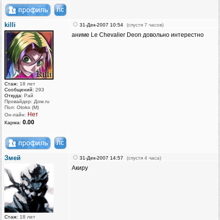
killi
31-Дек-2007 10:54
(спустя 7 часов)
аниме Le Chevalier Deon довольно интерестно
Стаж:
18 лет
Сообщений:
293
Откуда:
Рай
Провайдер: Дом.ru
Пол: Otoko (M)
Нет
Он-лайн:
0.00
Карма:
Змей
31-Дек-2007 14:57
(спустя 4 часа)
Акиру
Стаж:
18 лет