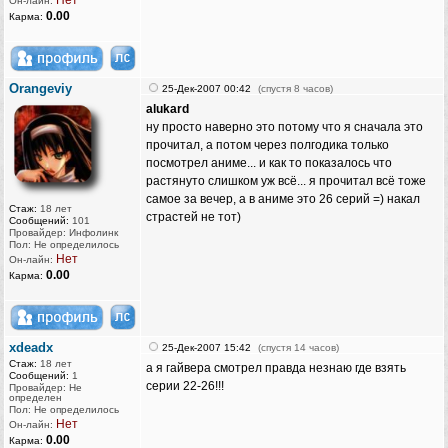
Нет
Он-лайн:
0.00
Карма:
Orangeviy
25-Дек-2007 00:42
(спустя 8 часов)
alukard
ну просто наверно это потому что я сначала это
прочитал, а потом через полгодика только
посмотрел аниме... и как то показалось что
растянуто слишком уж всё... я прочитал всё тоже
самое за вечер, а в аниме это 26 серий =) накал
Стаж:
18 лет
страстей не тот)
Сообщений:
101
Провайдер: Инфолинк
Пол: Не определилось
Нет
Он-лайн:
0.00
Карма:
xdeadx
25-Дек-2007 15:42
(спустя 14 часов)
Стаж:
18 лет
а я гайвера смотрел правда незнаю где взять
Сообщений:
1
серии 22-26!!!
Провайдер: Не
определен
Пол: Не определилось
Нет
Он-лайн:
0.00
Карма: