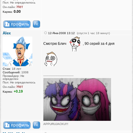
Пол: Не определилось
Нет
Он-лайн:
0.00
Карма:
AIex
12-Янв-2008 13:12
(спустя 1 час 18 минут)
Смотрю Блич
, 90 серий за 4 дня
Стаж:
18 лет
Сообщений:
1008
_________________
Провайдер: Не
определен
Пол: Не определилось
Нет
Он-лайн:
+0.19
Карма:
APPURUJACKU!!!
[Бака рейнджер ⒷⒶⓀⒶ-team]