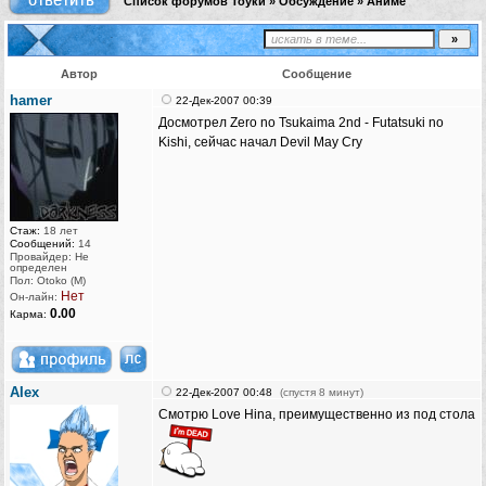
Список форумов Тоуки
»
Обсуждение
»
Аниме
Автор
Сообщение
hamer
22-Дек-2007 00:39
Досмотрел Zero no Tsukaima 2nd - Futatsuki no
Kishi, сейчас начал Devil May Cry
Стаж:
18 лет
Сообщений:
14
Провайдер: Не
определен
Пол: Otoko (M)
Нет
Он-лайн:
0.00
Карма:
AIex
22-Дек-2007 00:48
(спустя 8 минут)
Смотрю Love Hina, преимущественно из под стола