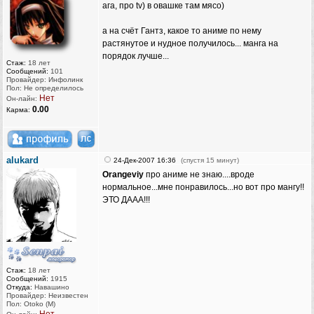
ага, про tv) в овашке там мясо)
а на счёт Гантз, какое то аниме по нему
растянутое и нудное получилось... манга на
порядок лучше...
Стаж:
18 лет
Сообщений:
101
Провайдер: Инфолинк
Пол: Не определилось
Нет
Он-лайн:
0.00
Карма:
alukard
24-Дек-2007 16:36
(спустя 15 минут)
Orangeviy
про аниме не знаю....вроде
нормальное...мне понравилось...но вот про мангу!!
ЭТО ДААА!!!
Стаж:
18 лет
Сообщений:
1915
Откуда:
Навашино
Провайдер: Неизвестен
Пол: Otoko (M)