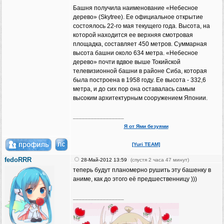
Башня получила наименование «Небесное
дерево» (Skytree). Ее официальное открытие
состоялось 22-го мая текущего года. Высота, на
которой находится ее верхняя смотровая
площадка, составляет 450 метров. Суммарная
высота башни около 634 метра. «Небесное
дерево» почти вдвое выше Токийской
телевизионной башни в районе Сиба, которая
была построена в 1958 году. Ее высота - 332,6
метра, и до сих пор она оставалась самым
высоким архитектурным сооружением Японии.
_________________
Я от Ями безуями
[Yuri TEAM]
fedoRRR
28-Май-2012 13:59
(спустя 2 часа 47 минут)
теперь будут планомерно рушить эту башенку в
аниме, как до этого её предшественницу )))
_________________