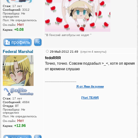
Стаж:
17 лет
Сообщений:
3312
Провайдер: Не
определен
Пол: Не определилось
Нет
Он-лайн:
+0.08
Карма:
"В Генсокё автобусы не ходят "
Federal Marshal
29-Май-2012 21:49
(спустя 4 минуты)
fedoRRR
Точно, точно. Совсем подзабыл ‍>‍‍_‍‍<‍‍, хотя оп время
от времени слушаю ‍
_________________
Я от Ями безуями
[Yuri TEAM]
Стаж:
17 лет
Сообщений:
4684
Откуда:
ВТ
Провайдер: Не
определен
Пол: Не определилось
Нет
Он-лайн:
+12.96
Карма: