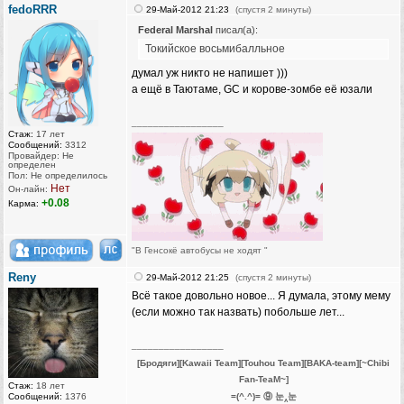
fedoRRR
29-Май-2012 21:23
(спустя 2 минуты)
Federal Marshal
писал(а):
Токийское восьмибалльное
думал уж никто не напишет )))
а ещё в Таютаме, GC и корове-зомбе её юзали
_________________
Стаж:
17 лет
Сообщений:
3312
Провайдер: Не
определен
Пол: Не определилось
Нет
Он-лайн:
+0.08
Карма:
"В Генсокё автобусы не ходят "
Reny
29-Май-2012 21:25
(спустя 2 минуты)
Всё такое довольно новое... Я думала, этому мему
(если можно так назвать) побольше лет...
_________________
[Бродяги][Kawaii Team][Touhou Team][BAKA-team][~Chibi
Fan-TeaM~]
Стаж:
18 лет
Сообщений:
1376
=(^.^)= ⑨ 눈‸눈