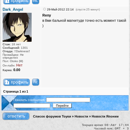
Dark_Angel
29-Май-2012 22:14
(спустя 25 минут)
Reny
в 8ми бальной магнитуде точно есть момент такой
)
Стаж:
18 лет
Сообщений:
1301
Откуда:
†Darkness†
Провайдер: Не
определен
Пол: Otoko (M)
Нет
Он-лайн:
0.00
Карма:
Страница
1
из
1
Показать сообщения:
Список форумов Тоуки
»
Новости
»
Новости Японии
Текущее время:
08-Авг 17:44
Часовой пояс:
GMT + 3