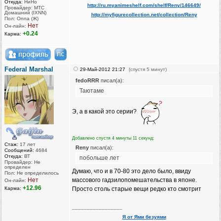
Откуда:
НиНо
http://ru.myanimeshelf.com/shelf/Reny/146649/
Провайдер: МТС
Домашний (IXNN)
http://myfigurecollection.net/collection/Reny
Пол: Onna (Ж)
Нет
Он-лайн:
+0.24
Карма:
Federal Marshal
29-Май-2012 21:27
(спустя 5 минут)
fedoRRR
писал(а):
Таютаме
Э, а в какой это серии?
Добавлено спустя 4 минуты 11 секунд:
Стаж:
17 лет
Reny
писал(а):
Сообщений:
4684
Откуда:
ВТ
побольше лет
Провайдер: Не
определен
Думаю, что и в 70-80 это дело было, ввиду
Пол: Не определилось
Нет
массового гадзилопомешательства в японе.
Он-лайн:
+12.96
Карма:
Просто столь старые вещи редко кто смотрит
_________________
Я от Ями безуями