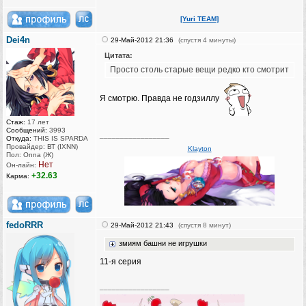
[Yuri TEAM]
Dei4n
29-Май-2012 21:36
(спустя 4 минуты)
Цитата:
Просто столь старые вещи редко кто смотрит
Я смотрю. Правда не годзиллу
Стаж:
17 лет
Сообщений:
3993
_________________
Откуда:
THIS IS SPARDA
Провайдер: ВТ (IXNN)
Klayton
Пол: Onna (Ж)
Нет
Он-лайн:
+32.63
Карма:
fedoRRR
29-Май-2012 21:43
(спустя 8 минут)
змиям башни не игрушки
11-я серия
_________________