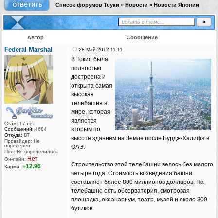
Список форумов Тоуки
»
Новости
»
Новости Японии
Автор
Сообщение
Federal Marshal
28-Май-2012 11:11
В Токио была
полностью
достроена и
открыта самая
высокая
телебашня в
мире, которая
является
Стаж:
17 лет
вторым по
Сообщений:
4684
Откуда:
ВТ
высоте зданием на Земле после Бурдж-Халифа в
Провайдер: Не
определен
ОАЭ.
Пол: Не определилось
Нет
Он-лайн:
Строительство этой телебашни велось без малого
+12.96
Карма:
четыре года. Стоимость возведения башни
составляет более 800 миллионов долларов. На
телебашне есть обсерватория, смотровая
площадка, океанариум, театр, музей и около 300
бутиков.