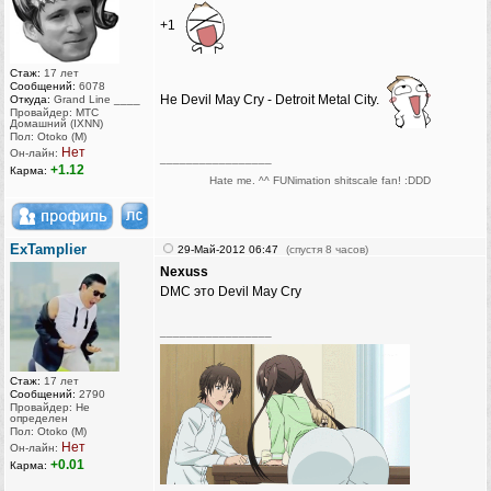
+1
Стаж:
17 лет
Сообщений:
6078
Не Devil May Cry - Detroit Metal City.
Откуда:
Grand Line ____
Провайдер: МТС
Домашний (IXNN)
Пол: Otoko (M)
Нет
Он-лайн:
_________________
+1.12
Карма:
Hate me. ^^ FUNimation shitscale fan! :DDD
ExTamplier
29-Май-2012 06:47
(спустя 8 часов)
Nexuss
DMC это Devil May Cry
_________________
Стаж:
17 лет
Сообщений:
2790
Провайдер: Не
определен
Пол: Otoko (M)
Нет
Он-лайн:
+0.01
Карма: