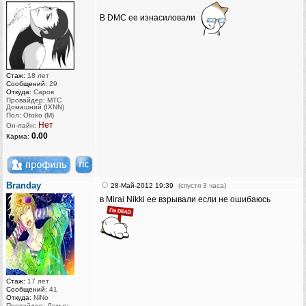
В DMC ее изнасиловали
Стаж:
18 лет
Сообщений:
29
Откуда:
Саров
Провайдер: МТС
Домашний (IXNN)
Пол: Otoko (M)
Нет
Он-лайн:
0.00
Карма:
Branday
28-Май-2012 19:39
(спустя 3 часа)
в Mirai Nikki ee взрывали если не ошибаюсь
Стаж:
17 лет
Сообщений:
41
Откуда:
NiNo
Провайдер: Дом.ru