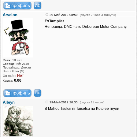
Arvelon
29-Май-2012 08:50
(спустя 2 часа 3 минуты)
ExTamplier
Неправда. DMC - это DeLorean Motor Company.
Стаж:
18 лет
Сообщений:
2110
Провайдер: Дом.ru
Пол: Otoko (M)
Нет
Он-лайн:
0.00
Карма:
Alleyn
29-Май-2012 20:35
(спустя 11 часов)
В Mahou Tsukai ni Taisetsu na Koto её гнули