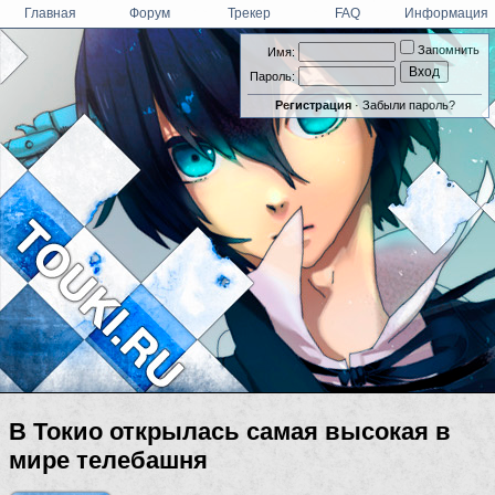
Главная
Форум
Трекер
FAQ
Информация
Запомнить
Имя:
Пароль:
Регистрация
·
Забыли пароль?
В Токио открылась самая высокая в
мире телебашня