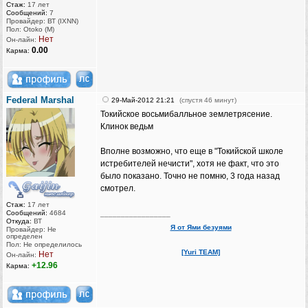
Стаж:
17 лет
Сообщений:
7
Провайдер: ВТ (IXNN)
Пол: Otoko (M)
Нет
Он-лайн:
0.00
Карма:
Federal Marshal
29-Май-2012 21:21
(спустя 46 минут)
Токийское восьмибалльное землетрясение.
Клинок ведьм
Вполне возможно, что еще в "Токийской школе
истребителей нечисти", хотя не факт, что это
было показано. Точно не помню, 3 года назад
смотрел.
Стаж:
17 лет
Сообщений:
4684
_________________
Откуда:
ВТ
Я от Ями безуями
Провайдер: Не
определен
Пол: Не определилось
[Yuri TEAM]
Нет
Он-лайн:
+12.96
Карма: