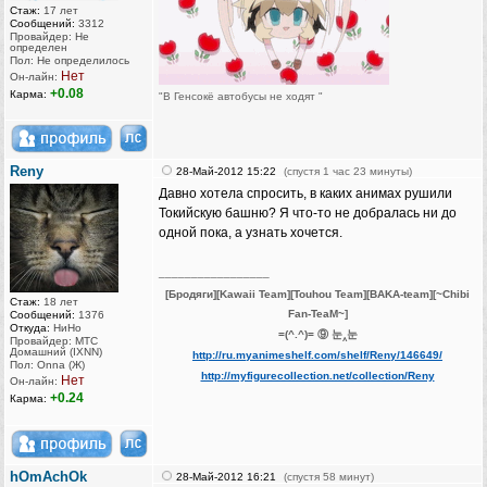
Стаж:
17 лет
Сообщений:
3312
Провайдер: Не
определен
Пол: Не определилось
Нет
Он-лайн:
+0.08
Карма:
"В Генсокё автобусы не ходят "
Reny
28-Май-2012 15:22
(спустя 1 час 23 минуты)
Давно хотела спросить, в каких анимах рушили
Токийскую башню? Я что-то не добралась ни до
одной пока, а узнать хочется.
_________________
[Бродяги][Kawaii Team][Touhou Team][BAKA-team][~Chibi
Стаж:
18 лет
Fan-TeaM~]
Сообщений:
1376
Откуда:
НиНо
=(^.^)= ⑨ 눈‸눈
Провайдер: МТС
Домашний (IXNN)
http://ru.myanimeshelf.com/shelf/Reny/146649/
Пол: Onna (Ж)
http://myfigurecollection.net/collection/Reny
Нет
Он-лайн:
+0.24
Карма:
hOmAchOk
28-Май-2012 16:21
(спустя 58 минут)