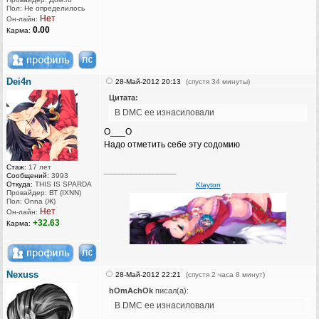
Пол: Не определилось
Нет
Он-лайн:
0.00
Карма:
Dei4n
28-Май-2012 20:13
(спустя 34 минуты)
Цитата:
В DMC ее изнасиловали
О___О
Надо отметить себе эту содомию
Стаж:
17 лет
_________________
Сообщений:
3993
Откуда:
THIS IS SPARDA
Klayton
Провайдер: ВТ (IXNN)
Пол: Onna (Ж)
Нет
Он-лайн:
+32.63
Карма:
Nexuss
28-Май-2012 22:21
(спустя 2 часа 8 минут)
hOmAchOk
писал(а):
В DMC ее изнасиловали