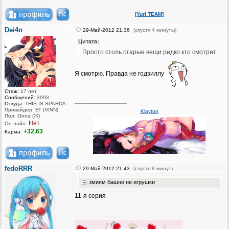
[Yuri TEAM]
Dei4n
29-Май-2012 21:36
(спустя 4 минуты)
Цитата:
Просто столь старые вещи редко кто смотрит
Я смотрю. Правда не годзиллу
Стаж:
17 лет
Сообщений:
3993
_________________
Откуда:
THIS IS SPARDA
Провайдер: ВТ (IXNN)
Klayton
Пол: Onna (Ж)
Нет
Он-лайн:
+32.63
Карма:
fedoRRR
29-Май-2012 21:43
(спустя 8 минут)
змиям башни не игрушки
11-я серия
_________________