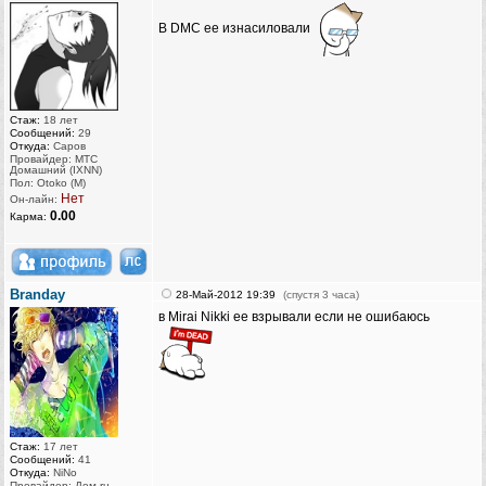
В DMC ее изнасиловали
Стаж:
18 лет
Сообщений:
29
Откуда:
Саров
Провайдер: МТС
Домашний (IXNN)
Пол: Otoko (M)
Нет
Он-лайн:
0.00
Карма:
Branday
28-Май-2012 19:39
(спустя 3 часа)
в Mirai Nikki ee взрывали если не ошибаюсь
Стаж:
17 лет
Сообщений:
41
Откуда:
NiNo
Провайдер: Дом.ru