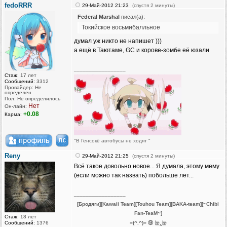
fedoRRR
29-Май-2012 21:23
(спустя 2 минуты)
Federal Marshal
писал(а):
Токийское восьмибалльное
думал уж никто не напишет )))
а ещё в Таютаме, GC и корове-зомбе её юзали
_________________
Стаж:
17 лет
Сообщений:
3312
Провайдер: Не
определен
Пол: Не определилось
Нет
Он-лайн:
+0.08
Карма:
"В Генсокё автобусы не ходят "
Reny
29-Май-2012 21:25
(спустя 2 минуты)
Всё такое довольно новое... Я думала, этому мему
(если можно так назвать) побольше лет...
_________________
[Бродяги][Kawaii Team][Touhou Team][BAKA-team][~Chibi
Fan-TeaM~]
Стаж:
18 лет
Сообщений:
1376
=(^.^)= ⑨ 눈‸눈