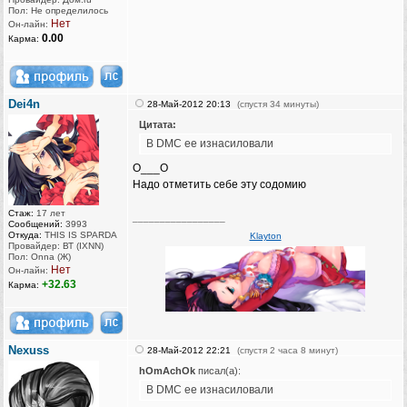
Пол: Не определилось
Нет
Он-лайн:
0.00
Карма:
Dei4n
28-Май-2012 20:13
(спустя 34 минуты)
Цитата:
В DMC ее изнасиловали
О___О
Надо отметить себе эту содомию
Стаж:
17 лет
_________________
Сообщений:
3993
Откуда:
THIS IS SPARDA
Klayton
Провайдер: ВТ (IXNN)
Пол: Onna (Ж)
Нет
Он-лайн:
+32.63
Карма:
Nexuss
28-Май-2012 22:21
(спустя 2 часа 8 минут)
hOmAchOk
писал(а):
В DMC ее изнасиловали