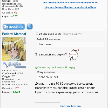
Откуда:
НиНо
http://ru.myanimeshelf.com/shelf/Reny/146649/
Провайдер: МТС
Домашний (IXNN)
http://myfigurecollection.net/collection/Reny
Пол: Onna (Ж)
Нет
Он-лайн:
+0.24
Карма:
Federal Marshal
29-Май-2012 21:27
(спустя 5 минут)
fedoRRR
писал(а):
Таютаме
Э, а в какой это серии?
Добавлено спустя 4 минуты 11 секунд:
Стаж:
17 лет
Reny
писал(а):
Сообщений:
4684
Откуда:
ВТ
побольше лет
Провайдер: Не
определен
Думаю, что и в 70-80 это дело было, ввиду
Пол: Не определилось
Нет
массового гадзилопомешательства в японе.
Он-лайн:
+12.96
Карма:
Просто столь старые вещи редко кто смотрит
_________________
Я от Ями безуями