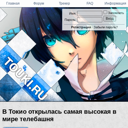
Главная
Форум
Трекер
FAQ
Информация
Запомнить
Имя:
Пароль:
Регистрация
·
Забыли пароль?
В Токио открылась самая высокая в
мире телебашня