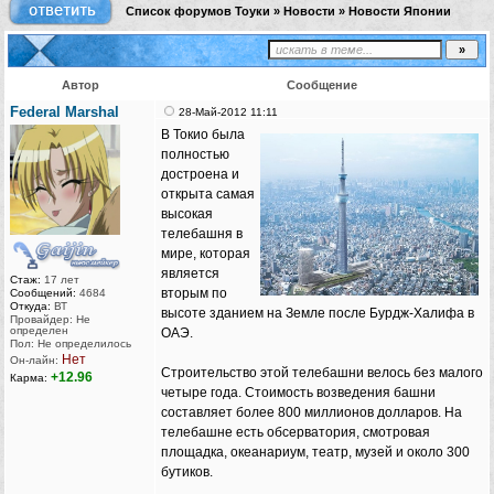
Список форумов Тоуки
»
Новости
»
Новости Японии
Автор
Сообщение
Federal Marshal
28-Май-2012 11:11
В Токио была
полностью
достроена и
открыта самая
высокая
телебашня в
мире, которая
является
Стаж:
17 лет
вторым по
Сообщений:
4684
Откуда:
ВТ
высоте зданием на Земле после Бурдж-Халифа в
Провайдер: Не
определен
ОАЭ.
Пол: Не определилось
Нет
Он-лайн:
Строительство этой телебашни велось без малого
+12.96
Карма:
четыре года. Стоимость возведения башни
составляет более 800 миллионов долларов. На
телебашне есть обсерватория, смотровая
площадка, океанариум, театр, музей и около 300
бутиков.