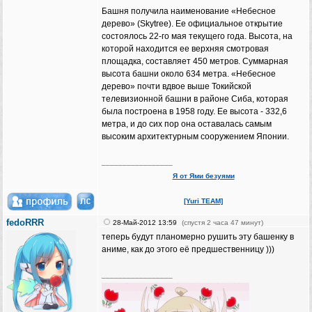
Башня получила наименование «Небесное
дерево» (Skytree). Ее официальное открытие
состоялось 22-го мая текущего года. Высота, на
которой находится ее верхняя смотровая
площадка, составляет 450 метров. Суммарная
высота башни около 634 метра. «Небесное
дерево» почти вдвое выше Токийской
телевизионной башни в районе Сиба, которая
была построена в 1958 году. Ее высота - 332,6
метра, и до сих пор она оставалась самым
высоким архитектурным сооружением Японии.
_________________
Я от Ями безуями
[Yuri TEAM]
fedoRRR
28-Май-2012 13:59
(спустя 2 часа 47 минут)
теперь будут планомерно рушить эту башенку в
аниме, как до этого её предшественницу )))
_________________