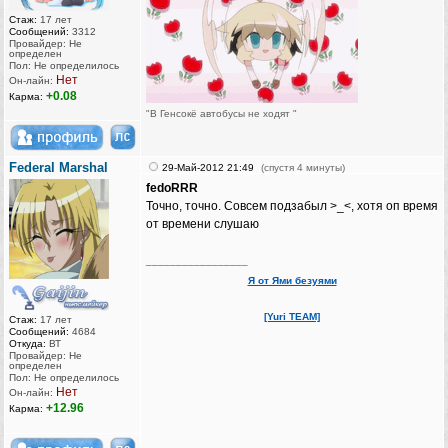
Стаж:
17 лет
Сообщений:
3312
Провайдер: Не
определен
Пол: Не определилось
Нет
Он-лайн:
+0.08
Карма:
"В Генсокё автобусы не ходят "
Federal Marshal
29-Май-2012 21:49
(спустя 4 минуты)
fedoRRR
Точно, точно. Совсем подзабыл ‍>‍‍_‍‍<‍‍, хотя оп время
от времени слушаю ‍
_________________
Я от Ями безуями
[Yuri TEAM]
Стаж:
17 лет
Сообщений:
4684
Откуда:
ВТ
Провайдер: Не
определен
Пол: Не определилось
Нет
Он-лайн:
+12.96
Карма: