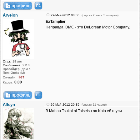
Arvelon
29-Май-2012 08:50
(спустя 2 часа 3 минуты)
ExTamplier
Неправда. DMC - это DeLorean Motor Company.
Стаж:
18 лет
Сообщений:
2110
Провайдер: Дом.ru
Пол: Otoko (M)
Нет
Он-лайн:
0.00
Карма:
Alleyn
29-Май-2012 20:35
(спустя 11 часов)
В Mahou Tsukai ni Taisetsu na Koto её гнули