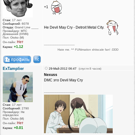
+1
Стаж:
17 лет
Сообщений:
6078
Не Devil May Cry - Detroit Metal City.
Откуда:
Grand Line ____
Провайдер: МТС
Домашний (IXNN)
Пол: Otoko (M)
Нет
Он-лайн:
_________________
+1.12
Карма:
Hate me. ^^ FUNimation shitscale fan! :DDD
ExTamplier
29-Май-2012 06:47
(спустя 8 часов)
Nexuss
DMC это Devil May Cry
_________________
Стаж:
17 лет
Сообщений:
2790
Провайдер: Не
определен
Пол: Otoko (M)
Нет
Он-лайн:
+0.01
Карма: