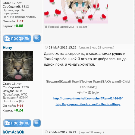
Стаж:
17 лет
Сообщений:
3312
Провайдер: Не
определен
Пол: Не определилось
Нет
Он-лайн:
+0.08
Карма:
"В Генсокё автобусы не ходят "
Reny
28-Май-2012 15:22
(спустя 1 час 23 минуты)
Давно хотела спросить, в каких анимах рушили
Токийскую башню? Я что-то не добралась ни до
одной пока, а узнать хочется.
_________________
[Бродяги][Kawaii Team][Touhou Team][BAKA-team][~Chibi
Стаж:
18 лет
Fan-TeaM~]
Сообщений:
1376
Откуда:
НиНо
=(^.^)= ⑨ 눈‸눈
Провайдер: МТС
Домашний (IXNN)
http://ru.myanimeshelf.com/shelf/Reny/146649/
Пол: Onna (Ж)
http://myfigurecollection.net/collection/Reny
Нет
Он-лайн:
+0.24
Карма:
hOmAchOk
28-Май-2012 16:21
(спустя 58 минут)