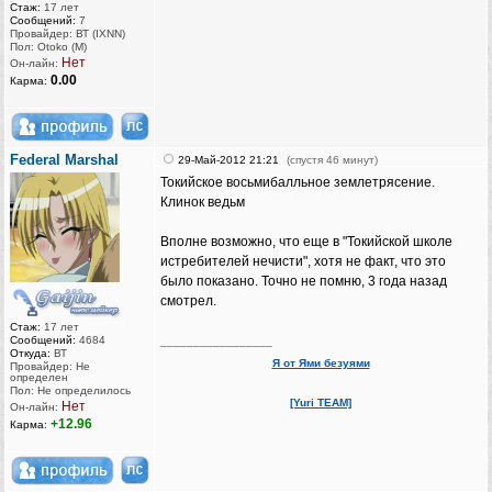
Стаж:
17 лет
Сообщений:
7
Провайдер: ВТ (IXNN)
Пол: Otoko (M)
Нет
Он-лайн:
0.00
Карма:
Federal Marshal
29-Май-2012 21:21
(спустя 46 минут)
Токийское восьмибалльное землетрясение.
Клинок ведьм
Вполне возможно, что еще в "Токийской школе
истребителей нечисти", хотя не факт, что это
было показано. Точно не помню, 3 года назад
смотрел.
Стаж:
17 лет
Сообщений:
4684
_________________
Откуда:
ВТ
Я от Ями безуями
Провайдер: Не
определен
Пол: Не определилось
[Yuri TEAM]
Нет
Он-лайн:
+12.96
Карма: