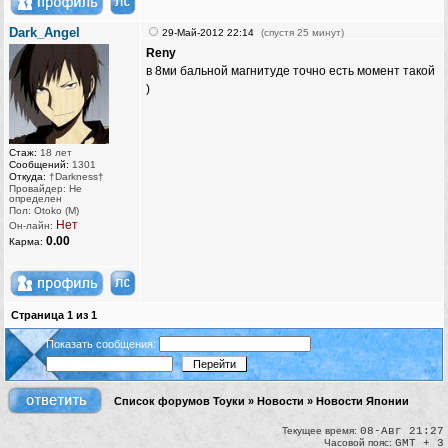
Dark_Angel
29-Май-2012 22:14
(спустя 25 минут)
Reny
в 8ми бальной магнитуде точно есть момент такой
)
Стаж:
18 лет
Сообщений:
1301
Откуда:
†Darkness†
Провайдер: Не
определен
Пол: Otoko (M)
Нет
Он-лайн:
0.00
Карма:
Страница
1
из
1
Показать сообщения:
Список форумов Тоуки
»
Новости
»
Новости Японии
Текущее время:
08-Авг 21:27
Часовой пояс:
GMT + 3