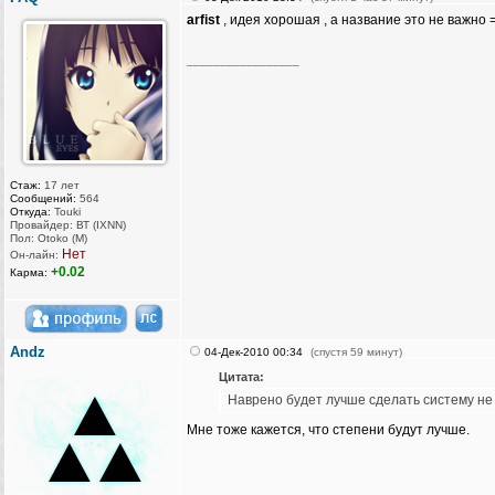
arfist
, идея хорошая , а название это не важно =
_________________
Стаж:
17 лет
Сообщений:
564
Откуда:
Touki
Провайдер: ВТ (IXNN)
Пол: Otoko (M)
Нет
Он-лайн:
+0.02
Карма:
Andz
04-Дек-2010 00:34
(спустя 59 минут)
Цитата:
Наврено будет лучше сделать систему не 
Мне тоже кажется, что степени будут лучше.