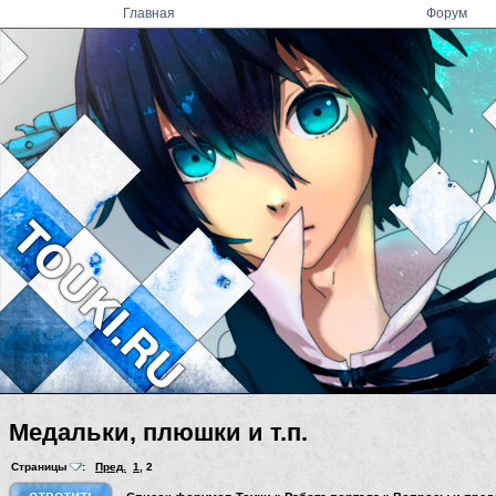
Главная
Форум
Медальки, плюшки и т.п.
Страницы
:
Пред.
1
,
2