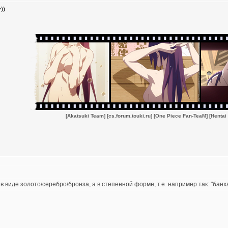
))
[Akatsuki Team]
[cs.forum.touki.ru]
[One Piece Fan-TeaM]
[Hentai
в виде золото/серебро/бронза, а в степенной форме, т.е. например так: "бан