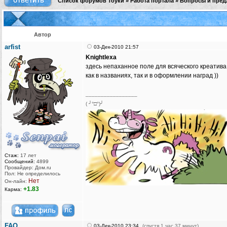
Список форумов Тоуки
»
Работа портала
»
Вопросы и пред
Автор
arfist
03-Дек-2010 21:57
Knightlexa
здесь непаханное поле для всяческого креатива
как в названиях, так и в оформлении наград ))
_________________
( ╯°□°)╯
Стаж:
17 лет
Сообщений:
4899
Провайдер: Дом.ru
Пол: Не определилось
Нет
Он-лайн:
+1.83
Карма:
FAQ
03-Дек-2010 23:34
(спустя 1 час 37 минут)