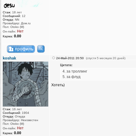
Стаж:
18 лет
Сообщений:
12
Откуда:
NN
Провайдер: Дом.ru
Пол: Otoko (M)
Нет
Он-лайн:
0.00
Карма:
koshak
24-Май-2011 20:50
(спустя 5 месяцев 20 дней)
Цитата:
4. за троллинг
5. за флуд
Хотеть)
Стаж:
16 лет
Сообщений:
1904
Откуда:
Откуда
Провайдер: Неизвестен
Пол: Otoko (M)
Нет
Он-лайн:
0.00
Карма: