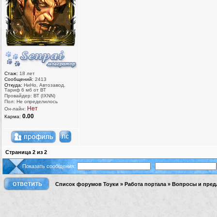
Стаж:
18 лет
Сообщений:
2413
Откуда:
НиНо, Автозавод.
Тариф 6 мб от ВТ
Провайдер: ВТ (IXNN)
Пол: Не определилось
Нет
Он-лайн:
0.00
Карма:
Страница
2
из
2
Показать сообщения:
Список форумов Тоуки
»
Работа портала
»
Вопросы и пред