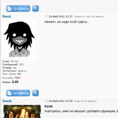
Kenit
24-Май-2011 22:37
(спустя 1 час 46 минут)
Неееет, не надо этой туфты...
Стаж:
18 лет
Сообщений:
303
Откуда:
Ад
Провайдер: Дом.ru
Пол: Otoko (M)
Нет
Он-лайн:
0.00
Карма:
Sneik
24-Май-2011 22:50
(спустя 12 минут)
Kenit
повторюсь, нико не мешает добавить функцию, в