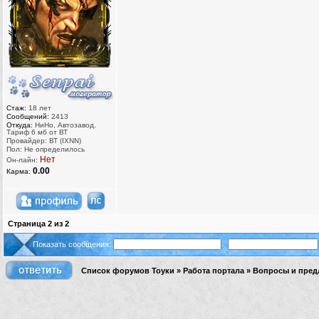
Стаж:
18 лет
Сообщений:
2413
Откуда:
НиНо, Автозавод.
Тариф 6 мб от ВТ
Провайдер: ВТ (IXNN)
Пол: Не определилось
Нет
Он-лайн:
0.00
Карма:
Страница
2
из
2
Показать сообщения:
Список форумов Тоуки
»
Работа портала
»
Вопросы и пред