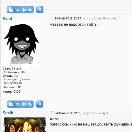
Kenit
24-Май-2011 22:37
(спустя 1 час 46 минут)
Неееет, не надо этой туфты...
Стаж:
18 лет
Сообщений:
303
Откуда:
Ад
Провайдер: Дом.ru
Пол: Otoko (M)
Нет
Он-лайн:
0.00
Карма:
Sneik
24-Май-2011 22:50
(спустя 12 минут)
Kenit
повторюсь, нико не мешает добавить функцию, в