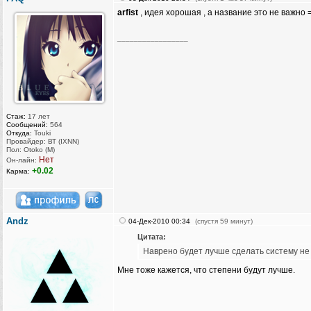
arfist
, идея хорошая , а название это не важно =
_________________
Стаж:
17 лет
Сообщений:
564
Откуда:
Touki
Провайдер: ВТ (IXNN)
Пол: Otoko (M)
Нет
Он-лайн:
+0.02
Карма:
Andz
04-Дек-2010 00:34
(спустя 59 минут)
Цитата:
Наврено будет лучше сделать систему не 
Мне тоже кажется, что степени будут лучше.