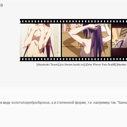
))
[Akatsuki Team]
[cs.forum.touki.ru]
[One Piece Fan-TeaM]
[Hentai
в виде золото/серебро/бронза, а в степенной форме, т.е. например так: "бан