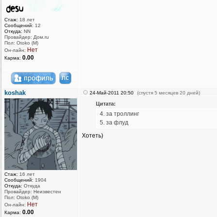
Стаж:
18 лет
Сообщений:
12
Откуда:
NN
Провайдер: Дом.ru
Пол: Otoko (M)
Нет
Он-лайн:
0.00
Карма:
koshak
24-Май-2011 20:50
(спустя 5 месяцев 20 дней)
Цитата:
4. за троллинг
5. за флуд
Хотеть)
Стаж:
16 лет
Сообщений:
1904
Откуда:
Откуда
Провайдер: Неизвестен
Пол: Otoko (M)
Нет
Он-лайн:
0.00
Карма: