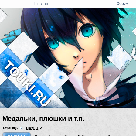
Главная
Форум
Медальки, плюшки и т.п.
Страницы
:
Пред.
1
,
2