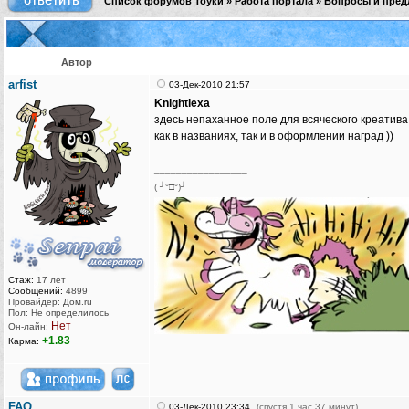
Список форумов Тоуки
»
Работа портала
»
Вопросы и пред
Автор
arfist
03-Дек-2010 21:57
Knightlexa
здесь непаханное поле для всяческого креатива
как в названиях, так и в оформлении наград ))
_________________
( ╯°□°)╯
Стаж:
17 лет
Сообщений:
4899
Провайдер: Дом.ru
Пол: Не определилось
Нет
Он-лайн:
+1.83
Карма:
FAQ
03-Дек-2010 23:34
(спустя 1 час 37 минут)