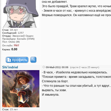
сна не добавляет.
Это было правдой, Трам храпел жутко, что ночь
- Земля в часе от нас, - крикнул с носа вперёдс
Моркью поморщился. Он напоминал ещё не просн
Стаж:
18 лет
Сообщений:
1257
Откуда:
Эвианский Орден
Провайдер: Билайн (IXNN)
Пол: Otoko (M)
Нет
Он-лайн:
0.00
Карма:
Shi'indriel
09-Май-2011 00:06
(спустя 2 часа 25 минут)
- В часе, - Изабелла недовольно нахмурилась.
"Плохая примета - время загадывать, толстожоп
Сплюнула за борт.
- Что-то раньше ты спал как убитый, а тут вдруг.
вырвать, ты зови.
И хмыкнула.
Стаж:
15 лет