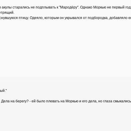
ю акулы старались не подплывать к "Мародёру". Однако Моркью не первый год
мотрящий.
увшуюся птицу. Одеяло, которым он укрывался от подбородка, добавляло е
ый."
.. Дела на берегу? - ей было плевать на Моркью и его дела, но глаза смыкались