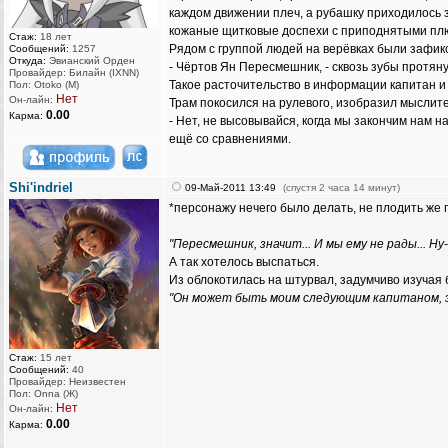
каждом движении плеч, а рубашку приходилось за
кожаные щитковые доспехи с приподнятыми плюм
Стаж:
18 лет
Рядом с группой людей на верёвках были зафикс
Сообщений:
1257
Откуда:
Эвианский Орден
- Чёртов Ян Пересмешник, - сквозь зубы протяну
Провайдер: Билайн (IXNN)
Такое расточительство в информации капитан и
Пол: Otoko (M)
Нет
Он-лайн:
Трам покосился на рулевого, изобразил мыслите
0.00
Карма:
- Нет, не высовывайся, когда мы закончим нам 
ещё со сравнениями.
Shi'indriel
09-Май-2011 13:49
(спустя 2 часа 14 минут)
*персонажу нечего было делать, не плодить же п
"Пересмешник, значит... И мы ему не рады... Ну-
А так хотелось выспаться.
Из облокотилась на штурвал, задумчиво изучая 
"Он может быть моим следующим капитаном, 
Стаж:
15 лет
Сообщений:
40
Провайдер: Неизвестен
Пол: Onna (Ж)
Нет
Он-лайн:
0.00
Карма: