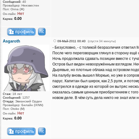
Сообщений:
40
Провайдер: Неизвестен
Пол: Onna (Ж)
Нет
Он-лайн:
0.00
Карма:
Asgaroth
09-Май-2011 00:40
(спустя 34 минуты)
- Безусловно, - с толикой безразличия ответил 
После чего переговорщик глянул в сторону ещё 
Ночь продолжала сдавать позиции вместе с туча
Остров был виден невооружённым взглядом. Небо
Дырявые, но плотные облака над островом подоб
На палубу вновь вышел Моркью, но уже в сопро
парус. Капитан был широк, как 2,5 руля, и пот
смотрелся в одежде из которой он вытряс нескол
оказалась самым ценным приобретением с того 
Стаж:
18 лет
новом деле. В чём суть дела никто не знал или 
Сообщений:
1257
Откуда:
Эвианский Орден
Провайдер: Билайн (IXNN)
Пол: Otoko (M)
Нет
Он-лайн:
0.00
Карма: