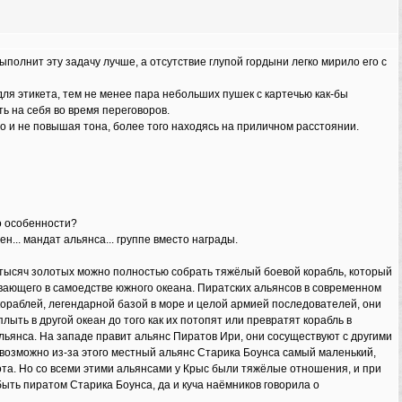
ыполнит эту задачу лучше, а отсутствие глупой гордыни легко мирило его с
ля этикета, тем не менее пара небольших пушек с картечью как-бы
ь на себя во время переговоров.
но и не повышая тона, более того находясь на приличном расстоянии.
то особенности?
ен... мандат альянса... группе вместо награды.
 тысяч золотых можно полностью собрать тяжёлый боевой корабль, который
ивающего в самоедстве южного океана. Пиратских альянсов в современном
кораблей, легендарной базой в море и целой армией последователей, они
лыть в другой океан до того как их потопят или превратят корабль в
альянса. На западе правит альянс Пиратов Ири, они сосуществуют с другими
, возможно из-за этого местный альянс Старика Боунса самый маленький,
лота. Но со всеми этими альянсами у Крыс были тяжёлые отношения, и при
ыть пиратом Старика Боунса, да и куча наёмников говорила о