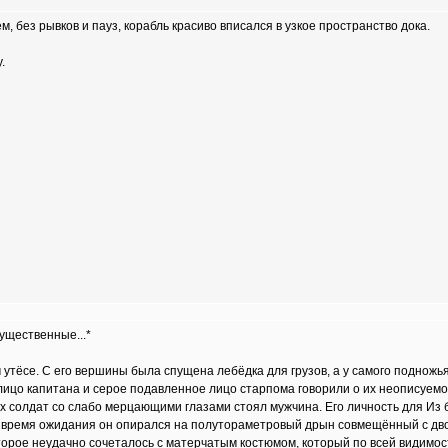
без рывков и пауз, корабль красиво вписался в узкое пространство дока.
.
существенные...*
 утёсе. С его вершины была спущена лебёдка для грузов, а у самого подножь
лицо капитана и серое подавленное лицо старпома говорили о их неописуемой
х солдат со слабо мерцающими глазами стоял мужчина. Его личность для Из 
 во время ожидания он опирался на полутораметровый дрын совмещённый с дв
торое неудачно сочеталось с матерчатым костюмом, который по всей видимос