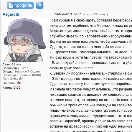
Asgaroth
09-Май-2011 14:46
(спустя 57 минут)
Трам убрался в свою каюту, оставляя переговоры
этим фактом, особенно что Моркью никогда не ле
Моркью спустился на деревянный настил с парой
случайно вывели по направлению к вооружённым 
Волны не шумели настолько, чтобы заглушить бе
Однако, кое-что со своего места Из слышала.
- ...Приветствую... эмиссара альянса... за дело.
Ян был громче хотя бы потому что габаритами б
- Благородный альянс... предлагает дело... и убит
Стаж:
18 лет
Моркью даже закашлялся.
Сообщений:
1257
Откуда:
Эвианский Орден
-...уверен ли посланник альянса, - старпом не см
Провайдер: Билайн (IXNN)
- Этот выродок потопил одного из наших союзников
Пол: Otoko (M)
Нет
Он-лайн:
Один из матросов у трапа метнулся на корабль,
0.00
Карма:
Из знала что такое мандат альянса. Это разре
не стыдно сравнить с дредноутом соинского фло
времени немного, по одному на океан. На вост
обычно не трогают слабые команды на своей терр
плавучую виселицу, где на канатах вместо пару
крупными командами и поддерживают что-то врод
всего 40 кораблей, правда у Крыс было всего п
встрече на их территории чужоков ждал немину
влиятельности альянса, который он представля