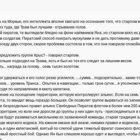
 на Моркью, его интеллекта вполне хватало на осознание того, что старпом в
з туда, где Трам был лучшим - отрывание голов.
 пиратов, те выглядели бледно на фоне наёмников Яна, но старпом взял их д
солдатам. Пиратский способ поиграть мускулами и не дать противнику давит
седу двух сторон, скорее проблема состояла в том, что они говорили спокой
.. предложить группе Крыс? - говорил старпом.
ольше подходил на Трама, хоть и был из тех кто следит за лишним весом.
ь... награда за голову... семь тысяч золотом.
ог удержаться и его голос резко усилился, -...сумма... подозрительно... какие-
.... уровень Транса... Опытен в навигации... только трое суток... я уполномоч
 судя по направлению в каюту капитана.
шение на посещение территории, которую контролирует альянс. Если на семь
та, то мандат вещь гораздо большая. Он позволит группе вырваться из загн
оке безраздельно правит альянс Свободных Пиратов флотом в более чем 200 
итории, но коли они доросли до группы у них один путь - присоединиться и п
сов будут развиваться висельники из захваченной команды, старая традиция 
е морского кодекса. На южном океане всё иначе, никаких правил и кодексов
ять и один капитанский, взятый по слепой удаче тяжелый фрегат соинского ф
емый яростный бой. Однако Ян был слишком хорошо одет и выглядел, чтобы б
л.