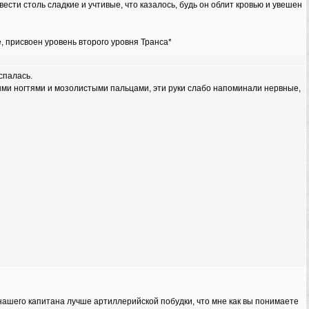
ести столь сладкие и учтивые, что казалось, будь он облит кровью и увешен
, присвоен уровень второго уровня Транса*
спалась.
ыми ногтями и мозолистыми пальцами, эти руки слабо напоминали нервные,
п нашего капитана лучше артиллерийской побудки, что мне как вы понимаете