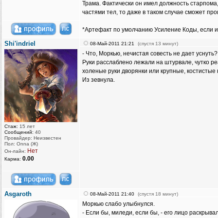
Трама. Фактически он имел должность старпома, 
частями тел, то даже в таком случае сможет пр
*Артефакт по умолчанию Усиление Коды, если иг
Shi'indriel
08-Май-2011 21:21
(спустя 13 минут)
- Что, Моркью, нечистая совесть не дает уснуть?
Руки расслаблено лежали на штурвале, чутко р
холеные руки дворянки или крупные, костистые 
Из зевнула.
Стаж:
15 лет
Сообщений:
40
Провайдер: Неизвестен
Пол: Onna (Ж)
Нет
Он-лайн:
0.00
Карма:
Asgaroth
08-Май-2011 21:40
(спустя 18 минут)
Моркью слабо улыбнулся.
- Если бы, миледи, если бы, - его лицо раскрыв