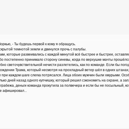
Моркью, - Ты будешь первой к кому я обращусь.
скрытой темнотой земли и двинулся прочь с палубы.
ми, которые развеивались с каждой минутой всё быстрее и быстрее, оставля
 постепенно принимало сторону синевы, когда по верхушке мачты прошёлся л
но светочувствительной нечисти разлетелись, как по команде. Если бы пого
вождении Трама, который несмотря на прохладный ветер шёл в одних штанах,
ому при каждом шаге слегка потрясался. Лица обоих мужчин были хмурыми. Ос
ько дней назад одного купчишку, который решил сэкономить на охране, а запл
грабежа, деньги команда прокутила за полвечера и если бы не посыльный, к
не афишировал...