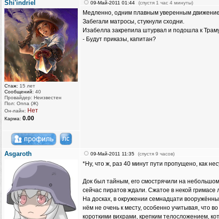
Shi'indriel
09-Май-2011 01:44
(спустя 1 час 4 минуты)
Медленно, одним плавным уверенным движением, 
Забегали матросы, стукнули сходни.
Изабелла закрепила штурвал и подошла к Траму
- Будут приказы, капитан?
Стаж:
15 лет
Сообщений:
40
Провайдер: Неизвестен
Пол: Onna (Ж)
Нет
Он-лайн:
0.00
Карма:
Asgaroth
09-Май-2011 11:35
(спустя 9 часов)
*Ну, что ж, раз 40 минут пути пропущено, как не
Док был тайным, его смострячили на небольшом
сейчас пиратов ждали. Сжатое в некой гримасе 
На досках, в окружении семнадцати вооружённы
нём не очень к месту, особенно учитывая, что
короткими вихрами, крепким телосложением, ко