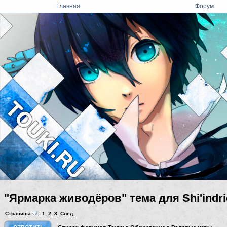
Главная
Форум
"Ярмарка живодёров" тема для Shi'indri
Страницы
:
1
,
2
,
3
След.