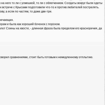
 на него то ли с усмешкой, то ли с облегчением. Солдаты вокруг были одеты
к встрече с Крысами подготовили что-то и против любителей пострелять.
у, а если по частям, то даже две-три.
тречающих.
ерам и была как хороший бочонок с порохом.
 флот Соины на хвосте, - длинная фраза была пределом его красноречия, да
говорил сравнениями, стоит быть готовым к немедленному отплытию.