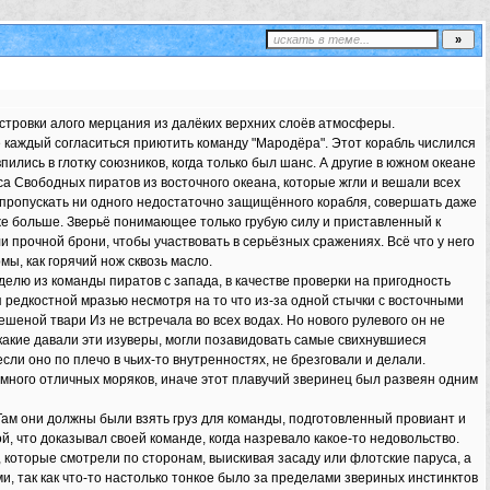
островки алого мерцания из далёких верхних слоёв атмосферы.
 не каждый согласиться приютить команду "Мародёра". Этот корабль числился
ились в глотку союзников, когда только был шанс. А другие в южном океане
 Свободных пиратов из восточного океана, которые жгли и вешали всех
е пропускать ни одного недостаточно защищённого корабля, совершать даже
аже больше. Зверьё понимающее только грубую силу и приставленный к
 прочной брони, чтобы участвовать в серьёзных сражениях. Всё что у него
ы, как горячий нож сквозь масло.
елю из команды пиратов с запада, в качестве проверки на пригодность
редкостной мразью несмотря на то что из-за одной стычки с восточными
ешеной твари Из не встречала во всех водах. Но нового рулевого он не
 какие давали эти изуверы, могли позавидовать самые свихнувшиеся
если оно по плечо в чьих-то внутренностях, не брезговали и делали.
ло много отличных моряков, иначе этот плавучий зверинец был развеян одним
Там они должны были взять груз для команды, подготовленный провиант и
, что доказывал своей команде, когда назревало какое-то недовольство.
 которые смотрели по сторонам, выискивая засаду или флотские паруса, а
и, так как что-то настолько тонкое было за пределами звериных инстинктов