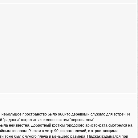
я небольшое пространство было оббито деревом и служило для встреч. И
 "радости" встретиться именно с этим "персонажем".
была неизвестна. Добротный костюм городского аристократа смотрелся на
ойным топором. Ростом в метр 90, широкоплечий, с отрастающими
ти тоже был с чужого плеча и меньшего размера. Пиджак вздымался при