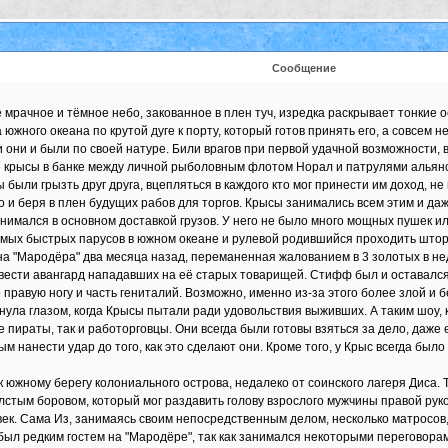
Сообщение
мрачное и тёмное небо, закованное в плен туч, изредка раскрывает тонкие 
 южного океана по крутой дуге к порту, который готов принять его, а совсем
они и были по своей натуре. Били врагов при первой удачной возможности, вп
 крысы в банке между личной рыболовным флотом Норал и патрулями альянса
ыли грызть друг друга, вцепляться в каждого кто мог принести им доход, н
но и беря в плен будущих рабов для торгов. Крысы занимались всем этим и д
имался в основном доставкой грузов. У него не было много мощных пушек или
 самых быстрых парусов в южном океане и рулевой родившийся проходить шторм
а "Мародёра" два месяца назад, переманенная жалованием в 3 золотых в нед
вести авангард нападавших на её старых товарищей. Стифф был и оставался 
правую ногу и часть гениталий. Возможно, именно из-за этого более злой и б
ргнула глазом, когда Крысы пытали ради удовольствия выживших. А таким шоу,
е пираты, так и работорговцы. Они всегда были готовы взяться за дело, даже 
ым нанести удар до того, как это сделают они. Кроме того, у Крыс всегда бы
южному берегу колониального острова, недалеко от соинского лагеря Диса. 
стым боровом, который мог раздавить голову взрослого мужчины правой рукой
век. Сама Из, занимаясь своим непосредственным делом, несколько матросов,
 был редким гостем на "Мародёре", так как занимался некоторыми переговорам