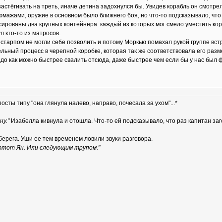
стёгивать на треть, иначе детина задохнулся бы. Увидев корабль он смотрел
ажами, оружие в основном было ближнего боя, но что-то подсказывало, что 
ированы два крупных контейнера. каждый из которых мог смело уместить коров
л кто-то из матросов.
 старпом не могли себе позволить и потому Моркью помахал рукой группе вс
льный процесс в черепной коробке, которая так же соответствовала его разм
надо как можно быстрее свалить отсюда, даже быстрее чем если бы у нас был
осты типу "она глянула налево, направо, почесала за ухом"...*
ну."
Изабелла кивнула и отошла. Что-то ей подсказывало, что раз капитан за
берега. Уши ее тем временем ловили звуки разговора.
этот Ян. Или следующим трупом."