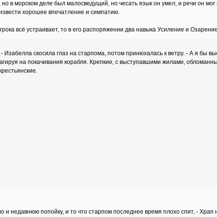
но в морском деле был малосведущий, но чесать язык он умел, и речи он мог в
оизвести хорошее впечатление и симпатию.
рока всё устраивает, то в его распоряжении два навыка Усиление и Озарение
 - Изабелла скосила глаз на старпома, потом принюхалась к ветру. - А я бы вы
еагируя на покачивания корабля. Крепкие, с выступавшими жилами, обломанн
крестьянские.
ало и недавнюю попойку, и то что старпом последнее время плохо спит, - Хра