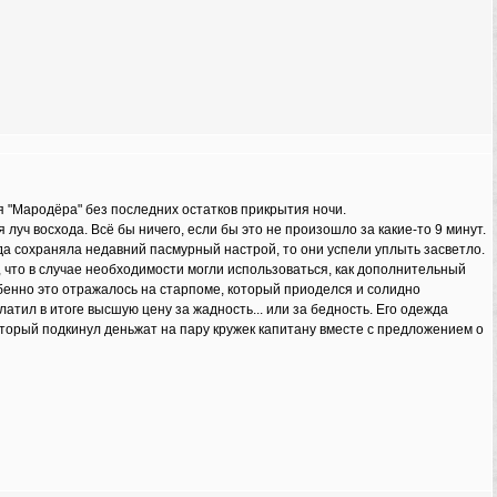
я "Мародёра" без последних остатков прикрытия ночи.
уч восхода. Всё бы ничего, если бы это не произошло за какие-то 9 минут.
да сохраняла недавний пасмурный настрой, то они успели уплыть засветло.
 что в случае необходимости могли использоваться, как дополнительный
обенно это отражалось на старпоме, который приоделся и солидно
атил в итоге высшую цену за жадность... или за бедность. Его одежда
оторый подкинул деньжат на пару кружек капитану вместе с предложением о