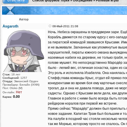
Список форумов Тоуки
»
Обсуждение
»
Ролевые игры
Автор
Asgaroth
08-Май-2011 21:08
Ночь. Небеса окрашены в преддверии зари. Ещё 
Корабль движется по старому курсу с юго-запада
за пиратской командой звавшиеся Крысами. Ими 
и не выживали. Загнанные как упомянутые выше
нарушителей, пираты южного океана вынуждены б
наземные набеги на деревни, не только грабя, 
голове мушкет. Но непосредственно Мародёр зан
было - легкий вес, отличная оснастка, один из
Эту роль и исполняла Изабелла. Она нанялась н
Стаж:
18 лет
Стифф,глава команды Крыс, отдал ей приказ по
Сообщений:
1257
Откуда:
Эвианский Орден
конкурентами во время боя ему картечью снесло 
Провайдер: Билайн (IXNN)
трогал, да и она не давала повода, даже не мо
Пол: Otoko (M)
Нет
Он-лайн:
садисты. Однако с Крысами вели дела, как други
0.00
Карма:
Главное в работе с ними было всегда быть готов
рейдером норалов при первой же встрече.
Прямо сейчас "Марадёр" должен был приплыть к 
новое задание. Капитан Трам был большим и тол
На палубе в поздний час стояли несколько чело
так же Моркью, которому просто не спалось. Он