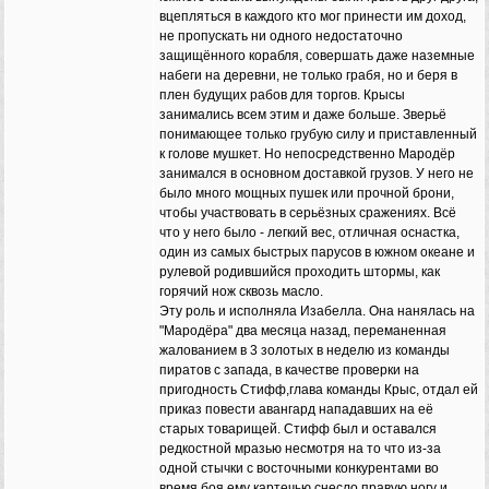
вцепляться в каждого кто мог принести им доход,
не пропускать ни одного недостаточно
защищённого корабля, совершать даже наземные
набеги на деревни, не только грабя, но и беря в
плен будущих рабов для торгов. Крысы
занимались всем этим и даже больше. Зверьё
понимающее только грубую силу и приставленный
к голове мушкет. Но непосредственно Мародёр
занимался в основном доставкой грузов. У него не
было много мощных пушек или прочной брони,
чтобы участвовать в серьёзных сражениях. Всё
что у него было - легкий вес, отличная оснастка,
один из самых быстрых парусов в южном океане и
рулевой родившийся проходить штормы, как
горячий нож сквозь масло.
Эту роль и исполняла Изабелла. Она нанялась на
"Мародёра" два месяца назад, переманенная
жалованием в 3 золотых в неделю из команды
пиратов с запада, в качестве проверки на
пригодность Стифф,глава команды Крыс, отдал ей
приказ повести авангард нападавших на её
старых товарищей. Стифф был и оставался
редкостной мразью несмотря на то что из-за
одной стычки с восточными конкурентами во
время боя ему картечью снесло правую ногу и