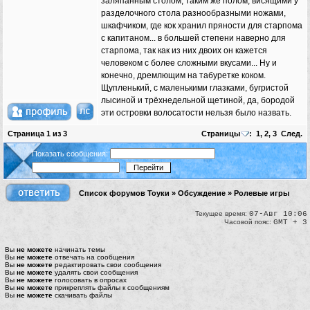
заляпанным столом, таким же полом, висящими у
разделочного стола разнообразными ножами,
шкафчиком, где кок хранил пряности для старпома
с капитаном... в большей степени наверно для
старпома, так как из них двоих он кажется
человеком с более сложными вкусами... Ну и
конечно, дремлющим на табуретке коком.
Щупленький, с маленькими глазками, бугристой
лысиной и трёхнедельной щетиной, да, бородой
эти островки волосатости нельзя было назвать.
Страница
1
из
3
Страницы
:
1
,
2
,
3
След.
Показать сообщения:
Список форумов Тоуки
»
Обсуждение
»
Ролевые игры
Текущее время:
07-Авг 10:06
Часовой пояс:
GMT + 3
Вы
не можете
начинать темы
Вы
не можете
отвечать на сообщения
Вы
не можете
редактировать свои сообщения
Вы
не можете
удалять свои сообщения
Вы
не можете
голосовать в опросах
Вы
не можете
прикреплять файлы к сообщениям
Вы
не можете
скачивать файлы