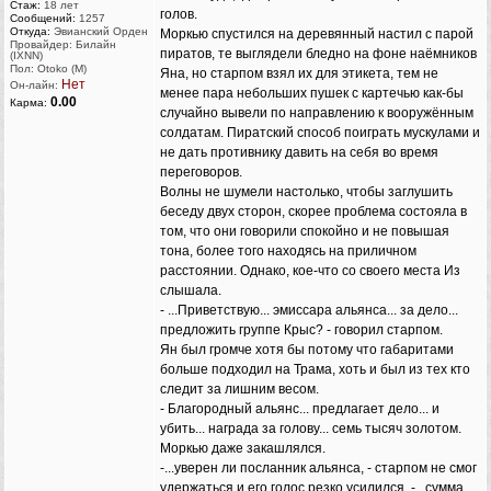
Стаж:
18 лет
голов.
Сообщений:
1257
Откуда:
Эвианский Орден
Моркью спустился на деревянный настил с парой
Провайдер: Билайн
пиратов, те выглядели бледно на фоне наёмников
(IXNN)
Пол: Otoko (M)
Яна, но старпом взял их для этикета, тем не
Нет
Он-лайн:
менее пара небольших пушек с картечью как-бы
0.00
Карма:
случайно вывели по направлению к вооружённым
солдатам. Пиратский способ поиграть мускулами и
не дать противнику давить на себя во время
переговоров.
Волны не шумели настолько, чтобы заглушить
беседу двух сторон, скорее проблема состояла в
том, что они говорили спокойно и не повышая
тона, более того находясь на приличном
расстоянии. Однако, кое-что со своего места Из
слышала.
- ...Приветствую... эмиссара альянса... за дело...
предложить группе Крыс? - говорил старпом.
Ян был громче хотя бы потому что габаритами
больше подходил на Трама, хоть и был из тех кто
следит за лишним весом.
- Благородный альянс... предлагает дело... и
убить... награда за голову... семь тысяч золотом.
Моркью даже закашлялся.
-...уверен ли посланник альянса, - старпом не смог
удержаться и его голос резко усилился, -...сумма...