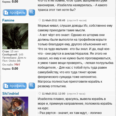
что-то я не помню, чтоб транс выпрямлял руки
0.00
Карма:
канонирам, - Изабелла нахмурилась. - А какого
транса этот тип хотя бы?
Famine
11-Май-2011 08:46
(спустя 8 часов)
Моркью кивал, слушая доводы Из, собственно ему
самому приходили такие мысли.
- А вот чёрт его знает. Однако из шторма они
должны были выползти на трофейном корыте
только благодаря ему, другого объяснения нет.
Что за чудо-мальчик - кто бы знал. И да, ещё кое-
Стаж:
15 лет
что - они рвутся в анклав Норалов. Ян этого не
Сообщений:
145
Провайдер: Дом.ru
сказал, но ему и не нужно было проговариваться,
Пол: Otoko (M)
я умею такие вещи проверять, - легкая полуулыбка
Нет
Он-лайн:
победителя, - Для нас с тобой путь туда равен
0.00
Карма:
самоубийству, что его туда тянет кроме
феерического суицида тоже непонятно.
Матросы полностью приготовили корабль к
резвому отплытию.
Shi'indriel
11-Май-2011 12:00
(спустя 3 часа)
Изабелла плавно, красуясь, вывела корабль в
море и, прикинув направление, положила корабль
на курс.
- Раз рвутся - значит, их там ждут, - логично