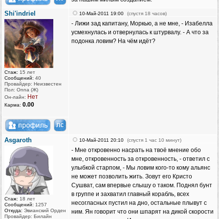
Shi'indriel
10-Май-2011 19:00
(спустя 18 часов)
- Лижи зад капитану, Моркью, а не мне, - Изабелла
усмехнулась и отвернулась к штурвалу. - А что за
подонка ловим? На чём идёт?
Стаж:
15 лет
Сообщений:
40
Провайдер: Неизвестен
Пол: Onna (Ж)
Нет
Он-лайн:
0.00
Карма:
Asgaroth
10-Май-2011 20:10
(спустя 1 час 10 минут)
- Мне откровенно насрать на твоё мнение обо
мне, откровенность за откровенность, - ответил с
улыбкой старпом, - Мы ловим кого-то кому альянс
не может позволить жить. Зовут его Кристо
Сушват, сам впервые слышу о таком. Поднял бунт
в группе и захватил главный корабль, всех
Стаж:
18 лет
несогласных пустил на дно, остальные плывут с
Сообщений:
1257
Откуда:
Эвианский Орден
ним. Ян говорит что они шпарят на дикой скорости
Провайдер: Билайн