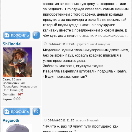
заплатил в итоге высшую цену за жадность... или
за бедность. Его одежда оказалась самым ценным
приобретением с того грабежа, деньги команда
прокутила за полвечера и если бы не посыльный,
который подкинул деньжат на пару кружек
капитану вместе с предложением о новом деле. В
чём суть дела никто не знал или не афишировал...
Shi'indriel
09-Май-2011 01:44
(спустя 1 час 4 минуты)
Медленно, одним плавным уверенным движением,
без рывков и пауз, корабль красиво вписался в
узкое пространство дока.
Забегали матросы, стукнули сходни.
Изабелла закрепила штурвал и подошла к Траму.
- Будут приказы, капитан?
Стаж:
15 лет
Сообщений:
40
Провайдер: Неизвестен
Пол: Onna (Ж)
Нет
Он-лайн:
0.00
Карма:
Asgaroth
09-Май-2011 11:35
(спустя 9 часов)
*Ну, что ж, раз 40 минут пути пропущено, как
несущественные...*