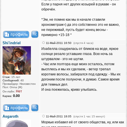
Если у парня нет других козырей в рукаве - он
обречён.
*Эм, не помню как мы в начале ставили
хронометраж=) да это собственно это не важно,
не переживай, пусть будет конец весны -
примерно +15-18 *
Shi'indriel
11-Май-2011 16:50
(спустя 4 часа)
Изабелла сощурилась от бликов на воде, яркое
солнце резало уставшие глаза. Всю ночь за
штурвалом - это не шутки.
- Час или полтора еще моих осталось, потом
высплюсь и мы их сделаем, - ветер трепал
короткие волосы, забирался под одежду. - Мы их
Стаж:
15 лет
догоним после полуночи, я думаю. Самое время
Сообщений:
40
Провайдер: Неизвестен
для темных дел.
Пол: Onna (Ж)
И она поежилась, криво улыбаясь.
Нет
Он-лайн:
0.00
Карма:
Asgaroth
11-Май-2011 18:05
(спустя 1 час 15 минут)
Моркью избавил её от своего общества, ну, или как