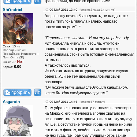
красноречия, да ещё со сравнениями.
Shi'indriel
09-Май-2011 13:49
(спустя 2 часа 14 минут)
*персонажу нечего было делать, не плодить же
посты типу "она глянула налево, направо,
почесала за ухом"...*
"Пересмешник, значит... И мы ему не рады... Ну-
ну."
Изабелла кивнула и отошла. Что-то ей
Стаж:
15 лет
подсказывало, что раз капитан заговорил
Сообщений:
40
Провайдер: Неизвестен
сравнениями, стоит быть готовым к немедленному
Пол: Onna (Ж)
отплытию.
Нет
Он-лайн:
А так хотелось выспаться.
0.00
Карма:
Из облокотилась на штурвал, задумчиво изучая
берега. Уши ее тем временем ловили звуки
разговора.
"Он может быть моим следующим капитаном,
этот Ян. Или следующим трупом."
Asgaroth
09-Май-2011 14:46
(спустя 57 минут)
Трам убрался в свою каюту, оставляя переговоры
на Моркью, его интеллекта вполне хватало на
осознание того, что старпом выполнит эту задачу
лучше, а отсутствие глупой гордыни легко мирило
его с этим фактом, особенно что Моркью никогда
не лез туда, где Трам был лучшим - отрывание