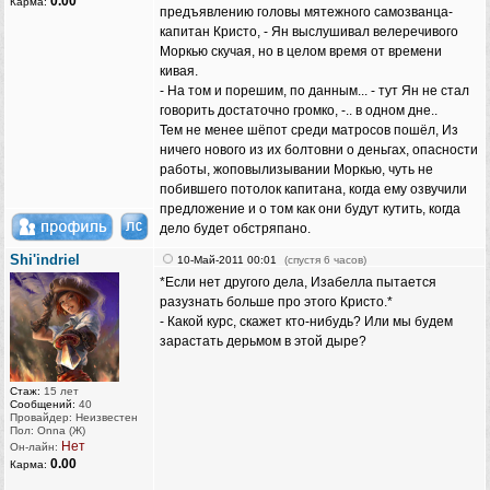
0.00
Карма:
предъявлению головы мятежного самозванца-
капитан Кристо, - Ян выслушивал велеречивого
Моркью скучая, но в целом время от времени
кивая.
- На том и порешим, по данным... - тут Ян не стал
говорить достаточно громко, -.. в одном дне..
Тем не менее шёпот среди матросов пошёл, Из
ничего нового из их болтовни о деньгах, опасности
работы, жоповылизывании Моркью, чуть не
побившего потолок капитана, когда ему озвучили
предложение и о том как они будут кутить, когда
дело будет обстряпано.
Shi'indriel
10-Май-2011 00:01
(спустя 6 часов)
*Если нет другого дела, Изабелла пытается
разузнать больше про этого Кристо.*
- Какой курс, скажет кто-нибудь? Или мы будем
зарастать дерьмом в этой дыре?
Стаж:
15 лет
Сообщений:
40
Провайдер: Неизвестен
Пол: Onna (Ж)
Нет
Он-лайн:
0.00
Карма: