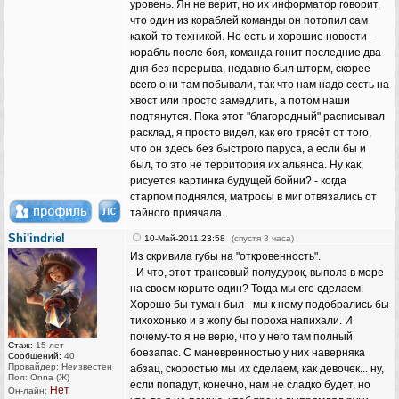
уровень. Ян не верит, но их информатор говорит,
что один из кораблей команды он потопил сам
какой-то техникой. Но есть и хорошие новости -
корабль после боя, команда гонит последние два
дня без перерыва, недавно был шторм, скорее
всего они там побывали, так что нам надо сесть на
хвост или просто замедлить, а потом наши
подтянутся. Пока этот "благородный" расписывал
расклад, я просто видел, как его трясёт от того,
что он здесь без быстрого паруса, а если бы и
был, то это не территория их альянса. Ну как,
рисуется картинка будущей бойни? - когда
старпом поднялся, матросы в миг отвязались от
тайного приячала.
Shi'indriel
10-Май-2011 23:58
(спустя 3 часа)
Из скривила губы на "откровенность".
- И что, этот трансовый полудурок, выполз в море
на своем корыте один? Тогда мы его сделаем.
Хорошо бы туман был - мы к нему подобрались бы
тихохонько и в жопу бы пороха напихали. И
почему-то я не верю, что у него там полный
Стаж:
15 лет
боезапас. С маневренностью у них наверняка
Сообщений:
40
Провайдер: Неизвестен
абзац, скоростью мы их сделаем, как девочек... ну,
Пол: Onna (Ж)
если попадут, конечно, нам не сладко будет, но
Нет
Он-лайн: