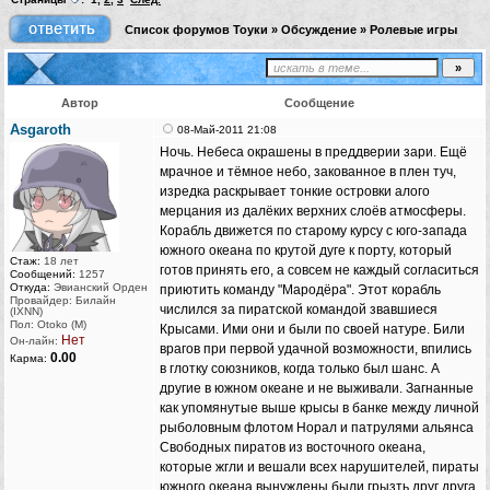
Список форумов Тоуки
»
Обсуждение
»
Ролевые игры
Автор
Сообщение
Asgaroth
08-Май-2011 21:08
Ночь. Небеса окрашены в преддверии зари. Ещё
мрачное и тёмное небо, закованное в плен туч,
изредка раскрывает тонкие островки алого
мерцания из далёких верхних слоёв атмосферы.
Корабль движется по старому курсу с юго-запада
южного океана по крутой дуге к порту, который
Стаж:
18 лет
готов принять его, а совсем не каждый согласиться
Сообщений:
1257
Откуда:
Эвианский Орден
приютить команду "Мародёра". Этот корабль
Провайдер: Билайн
числился за пиратской командой звавшиеся
(IXNN)
Пол: Otoko (M)
Крысами. Ими они и были по своей натуре. Били
Нет
Он-лайн:
врагов при первой удачной возможности, впились
0.00
Карма:
в глотку союзников, когда только был шанс. А
другие в южном океане и не выживали. Загнанные
как упомянутые выше крысы в банке между личной
рыболовным флотом Норал и патрулями альянса
Свободных пиратов из восточного океана,
которые жгли и вешали всех нарушителей, пираты
южного океана вынуждены были грызть друг друга,