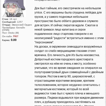
Док был тайным, его смострячили на небольшом
утёсе. С его вершины была спущена лебёдка для
грузов, а у самого подножья небольшое
Стаж:
18 лет
пространство было оббито деревом и служило
Сообщений:
1257
Откуда:
Эвианский Орден
для встреч. И сейчас пиратов ждали. Сжатое в
Провайдер: Билайн
некой гримасе лицо капитана и серое
(IXNN)
Пол: Otoko (M)
подавленное лицо старпома говорили о их
Нет
Он-лайн:
неописуемой "радости" встретиться именно с этим
0.00
Карма:
"персонажем".
На досках, в окружении семнадцати вооружённых
солдат со слабо мерцающими глазами стоял
мужчина. Его личность для Из была неизвестна.
Добротный костюм городского аристократа
смотрелся на нём не очень к месту, особенно
учитывая, что во время ожидания он опирался на
полутораметровый дрын совмещённый с двойным
топором. Ростом в метр 90, широкоплечий, с
отрастающими короткими вихрами, крепким
телосложением, которое неудачно сочеталось с
матерчатым костюмом, который по всей
видимости тоже был с чужого плеча и меньшего
размера. Пиджак вздымался при каждом движении
плеч, а рубашку приходилось застёгивать на