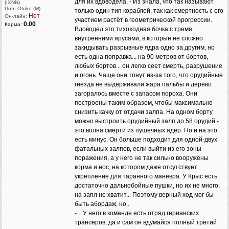
для их вдоводела, - Из знала, что так называют
(IXNN)
Пол: Otoko (M)
только один тип кораблей, так как смертность с его
Нет
Он-лайн:
участием растёт в геометрической прогрессии.
0.00
Карма:
Вдоводел это тихоходная бочка с тремя
внутренними ярусами, в которые не сложно
закидывать разрывные ядра одно за другим, но
есть одна поправка... на 90 метров от бортов,
любых бортов... он легко сеет смерть, разрушение
и огонь. Чаще они тонут из-за того, что орудийные
гнёзда не выдерживали жара пальбы и дерево
загоралось вместе с запасом пороха. Они
построены таким образом, чтобы максимально
снизить качку от отдачи залпа. На одном борту
можно выстроить орудийный залп до 58 орудий -
это волна смерти из пушечных ядер. Но и на это
есть минус. Он больше подходит для одной-двух
фатальных залпов, если выйти из его зоны
поражения, а у него не так сильно вооружёны
корма и нос, на котором даже отсутствует
укрепление для таранного манёвра. У Крыс есть
достаточно дальнобойные пушки, но их не много,
на запл не хватит... Поэтому верный ход мог бы
быть абордаж, но..
-... У него в команде есть отряд герианских
трансеров, да и сам он вдумайся полный третий