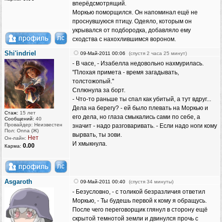
вперёдсмотрящий.
Моркью поморщился. Он напоминал ещё не
проснувшуюся птицу. Одеяло, которым он
укрывался от подбородка, добавляло ему
сходства с нахохлившимся вороном.
Shi'indriel
09-Май-2011 00:06
(спустя 2 часа 25 минут)
- В часе, - Изабелла недовольно нахмурилась.
"Плохая примета - время загадывать,
толстожопый."
Сплюнула за борт.
- Что-то раньше ты спал как убитый, а тут вдруг...
Дела на берегу? - ей было плевать на Моркью и
Стаж:
15 лет
его дела, но глаза смыкались сами по себе, а
Сообщений:
40
Провайдер: Неизвестен
значит - надо разговаривать. - Если надо ноги кому
Пол: Onna (Ж)
вырвать, ты зови.
Нет
Он-лайн:
И хмыкнула.
0.00
Карма:
Asgaroth
09-Май-2011 00:40
(спустя 34 минуты)
- Безусловно, - с толикой безразличия ответил
Моркью, - Ты будешь первой к кому я обращусь.
После чего переговорщик глянул в сторону ещё
скрытой темнотой земли и двинулся прочь с