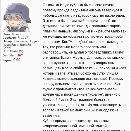
От гамака Из до кубрика было всего ничего,
поэтому пройдя рядок гамаков она завернула в
небольшую каюту из которой смутно пахло едой.
Это место было самым большим просчётом
девушки при смене команды, западные моряки
платили меньше, мясорубки в их работе было так
Стаж:
18 лет
же меньше, но кормили так, что чувствовал себя
Сообщений:
1257
Откуда:
Эвианский Орден
человеком. Кок "Мародёра" старался только для
Провайдер: Билайн
тех, кто реально мог его повесить или
(IXNN)
Пол: Otoko (M)
распотрошить, не думая о последствиях, такими
Нет
Он-лайн:
считались Трам и Моркью. Для всех остальных он
0.00
Карма:
варил жуткое варево, которое ухищрялось
совмещать в себе свойство каши, похлёбки и клея,
который запечатывал брюхо на сутки, лишая
хозяина всякого желания есть его ещё. Поэтому
если удавалось пришвартоваться или ограбить
судно с провиантом - все Крысы устраивали
долгие часы посвящённые "Жрачке", именно с
большой буквы. Эта традиция была так
увлекательна для них, что Из могла поспорить на
золото - в такой момент они бы и абордаж не
заметили.
Кубрик представлял каморку с окошком,
импровизированной каменной плитой,