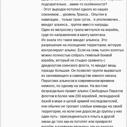
подозрительно... какие-то особенности?
- Этот выродок потопил одного из наших
союзников.... уровень Транса... Опытен в
навигации... только трое суток... я уполномочен...
мандат альянса... группе вместо награды.
Один из матросов у трапа метнулся на корабль,
судя по направлению в каюту капитана.
Из знала что такое мандат альянса. Это
разрешение на посещение территории, которую
контролирует альянс. Если на семь тысяч золотых
можно полностью собрать тяжёлый боевой
корабль, который не стыдно сравнить с
дредноутом соинского флота, то мандат вещь
гораздо большая. Он позволит группе вырваться
из загнивающего в самоедстве южного океана.
Пиратских альянсов в современном времени
немного, по одному на океан. На востоке
безраздельно правит альянс Свободных Пиратов
флотом в более чем 200 кораблей, легендарной
базой в море и целой армией последователей,
они обычно не трогают слабые команды на своей
территории, но коли они доросли до группы у них
один путь - присоединиться и плыть в другой
океан до того как их потопят или превратят
корабль в плавучую виселицу, где на канатах