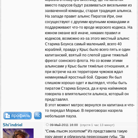
вместо парусов будут развиваться висельники из
захваченной команды, старая традиция альянса.
На западе правит альянс Пиратов Ири, они
сосуществуют с другими крупными командами и
поддерживают что-то вроде морского кодекса. На
южном океане всё иначе, никаких правил и
кодексов, возможно из-за этого местный альянс
Старика Боунса самый маленький, всего 40
кораблей, правда у Крыс было всего пять и один
капитанский, взятый по слепой удаче тяжелый
фрегат соинского флота. Но со всеми этими
альянсами у Крыс были тяжёлые отношения, и
при встрече на их территории чужоков ждал
неминуемый яростный бой. Однако Ян был
слишком хорошо одет и выглядел, чтобы быть
пиратом Старика Боунса, да и куча наёмников
говорила о влиятельности альянса, который он
представлял.
В этот момент матрос вернулся он капитана и что-
то передал Моркью. В переговорах назрела
небольшая пауза.
Shi'indriel
09-Май-2011 16:00
(спустя 1 час 13 минут)
"Семь тысяч золотом!"
Из представила такую
гору денег и облизнула пересохшие губы.
"За