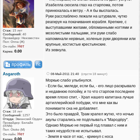
Изабелла скосила глаз на старпома, потом
принюхалась к ветру. - А я бы выспалась.
Руки расслаблено лежали на штурвале, чутко
реагируя на покачивания корабля. Крепкие, с
выступавшими жилами, обломанными ногтями и
Стаж:
15 лет
мозолистыми пальцами, эти руки слабо
Сообщений:
40
Провайдер: Неизвестен
напоминали нервные, холеные руки дворянки или
Пол: Onna (Ж)
крупные, костистые крестьянские.
Нет
Он-лайн:
Из зевнула.
0.00
Карма:
Asgaroth
08-Май-2011 21:40
(спустя 18 минут)
Моркью слабо улыбнулся.
- Если бы, миледи, если бы, - его лицо раскрывало
и недавнюю попойку, и то что старпом последнее
время плохо спит, - Храп нашего капитана лучше
артиллерийской побудки, что мне как вы
понимаете сна не добавляет.
Стаж:
18 лет
Это было правдой, Трам храпел жутко, что ночью
Сообщений:
1257
Откуда:
Эвианский Орден
акулы старались не подплывать к "Мародёру".
Провайдер: Билайн
Однако Моркью не первый год плавал с ним и
(IXNN)
Пол: Otoko (M)
таких неудобств не испытывал.
Нет
Он-лайн:
- Земля в часе от нас, - крикнул с носа
0.00
Карма: