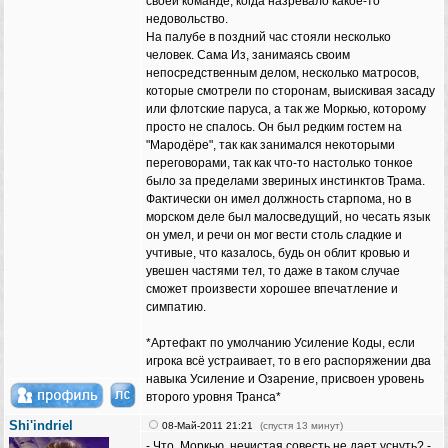
своей команде, когда назревало какое-то
недовольство.
На палубе в поздний час стояли несколько
человек. Сама Из, занимаясь своим
непосредственным делом, несколько матросов,
которые смотрели по сторонам, выискивая засаду
или флотские паруса, а так же Моркью, которому
просто не спалось. Он был редким гостем на
"Мародёре", так как занимался некоторыми
переговорами, так как что-то настолько тонкое
было за пределами звериных инстинктов Трама.
Фактически он имел должность старпома, но в
морском деле был малосведущий, но чесать язык
он умел, и речи он мог вести столь сладкие и
учтивые, что казалось, будь он облит кровью и
увешен частями тел, то даже в таком случае
сможет произвести хорошее впечатление и
симпатию.
*Артефакт по умолчанию Усиление Коды, если
игрока всё устраивает, то в его распоряжении два
навыка Усиление и Озарение, присвоен уровень
второго уровня Транса*
Shi'indriel
08-Май-2011 21:21
(спустя 13 минут)
- Что, Моркью, нечистая совесть не дает уснуть? -