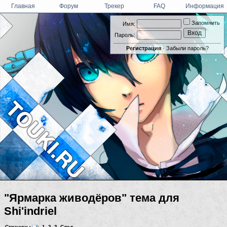
Главная
Форум
Трекер
FAQ
Информация
Запомнить
Имя:
Пароль:
Регистрация
·
Забыли пароль?
"Ярмарка живодёров" тема для
Shi'indriel
Страницы
:
1
,
2
,
3
След.