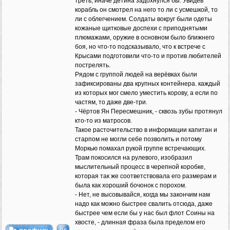
треть, иначе детина задохнулся бы. Увидев
корабль он смотрел на него то ли с усмешкой, то
ли с облегчением. Солдаты вокруг были одеты
кожаные щитковые доспехи с приподнятыми
плюмажами, оружие в основном было ближнего
боя, но что-то подсказывало, что к встрече с
Крысами подготовили что-то и против любителей
пострелять.
Рядом с группой людей на верёвках были
зафиксированы два крупных контейнера. каждый
из которых мог смело уместить корову, а если по
частям, то даже две-три.
- Чёртов Ян Пересмешник, - сквозь зубы протянул
кто-то из матросов.
Такое расточительство в информации капитан и
старпом не могли себе позволить и потому
Моркью помахал рукой группе встречающих.
Трам покосился на рулевого, изобразил
мыслительный процесс в черепной коробке,
которая так же соответствовала его размерам и
была как хороший бочонок с порохом.
- Нет, не высовывайся, когда мы закончим нам
надо как можно быстрее свалить отсюда, даже
быстрее чем если бы у нас был флот Соины на
хвосте, - длинная фраза была пределом его