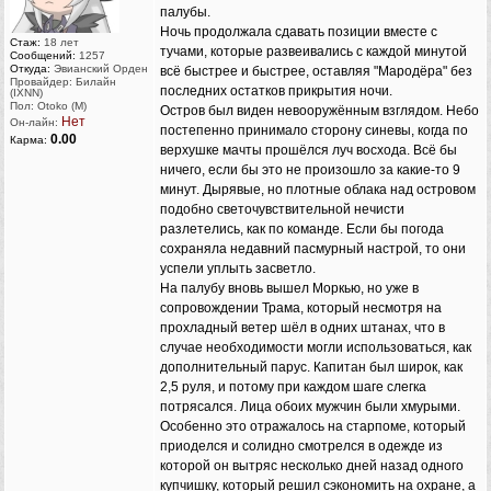
палубы.
Ночь продолжала сдавать позиции вместе с
Стаж:
18 лет
тучами, которые развеивались с каждой минутой
Сообщений:
1257
Откуда:
Эвианский Орден
всё быстрее и быстрее, оставляя "Мародёра" без
Провайдер: Билайн
последних остатков прикрытия ночи.
(IXNN)
Пол: Otoko (M)
Остров был виден невооружённым взглядом. Небо
Нет
Он-лайн:
постепенно принимало сторону синевы, когда по
0.00
Карма:
верхушке мачты прошёлся луч восхода. Всё бы
ничего, если бы это не произошло за какие-то 9
минут. Дырявые, но плотные облака над островом
подобно светочувствительной нечисти
разлетелись, как по команде. Если бы погода
сохраняла недавний пасмурный настрой, то они
успели уплыть засветло.
На палубу вновь вышел Моркью, но уже в
сопровождении Трама, который несмотря на
прохладный ветер шёл в одних штанах, что в
случае необходимости могли использоваться, как
дополнительный парус. Капитан был широк, как
2,5 руля, и потому при каждом шаге слегка
потрясался. Лица обоих мужчин были хмурыми.
Особенно это отражалось на старпоме, который
приоделся и солидно смотрелся в одежде из
которой он вытряс несколько дней назад одного
купчишку, который решил сэкономить на охране, а