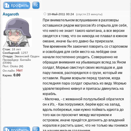
Asgaroth
10-Май-2011 00:24
(спустя 23 минуты)
При внимательном вслушивании в разговоры
оставшихся рядом матросов Из открыла для себя,
что никто не знает такого капитана, а все версии
сводятся к тому, что он никогда не плавал в южном
океане, иначе бы его давно бы прирезали.
Тем временем Ян закончил говорить со старпомом
Стаж:
18 лет
и освободив для себя место на лебёдке они
Сообщений:
1257
Откуда:
Эвианский Орден
начали постепенно уходить. Совершенно не
Провайдер: Билайн
обращая внимания на убывающих вслед за Яном
(IXNN)
Пол: Otoko (M)
солдат, Моркью свистнул своих молодцов и, дав
Нет
Он-лайн:
пару пинков, распорядился о грузе, который им
0.00
Карма:
оставили. Ящики вскрыли перед трапом, когда
последняя пара солдат скрылась из виду. Моркью
удовлетворённо кивнул и припасы двинулись на
корабль.
- Милочка, - с жеманной полуулыбкой обратился
он к Из, - Как погрузимся, берём курс на запад,
вдоль побережья, нам нужно поймать идиота до
того как он проскочит между материком и
островом, иначе придётся догонять до владений
норалов и растить шанс, что не только мы гонимся
за нашим милым созданием.