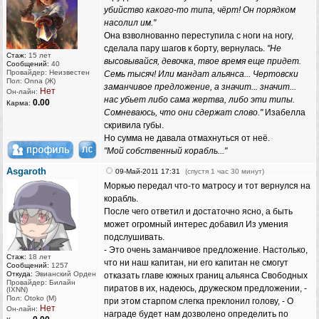
убийство какого-то типа, чёрт! Он порядком
насолил им."
Она взволнованно переступила с ноги на ногу,
сделала пару шагов к борту, вернулась.
"Не
Стаж:
15 лет
высовывайся, девочка, твое время еще придет.
Сообщений:
40
Провайдер: Неизвестен
Семь тысяч! Или мандат альянса... Чертовски
Пол: Onna (Ж)
заманчивое предложение, а значит... значит...
Нет
Он-лайн:
нас убьет либо сама жертва, либо эти типы.
0.00
Карма:
Сомневаюсь, что они сдержат слово."
Изабелла
скривила губы.
Но сумма не давала отмахнуться от неё.
"Мой собственный корабль..."
Asgaroth
09-Май-2011 17:31
(спустя 1 час 30 минут)
Моркью передал что-то матросу и тот вернулся на
корабль.
После чего ответил и достаточно ясно, а быть
может огромный интерес добавил Из умения
подслушивать.
- Это очень заманчивое предложение. Настолько,
Стаж:
18 лет
что ни наш капитан, ни его капитан не смогут
Сообщений:
1257
Откуда:
Эвианский Орден
отказать главе южных границ альянса Свободных
Провайдер: Билайн
пиратов в их, надеюсь, дружеском предложении, -
(IXNN)
Пол: Otoko (M)
при этом старпом слегка преклонил голову, - О
Нет
Он-лайн:
награде будет нам дозволено определить по