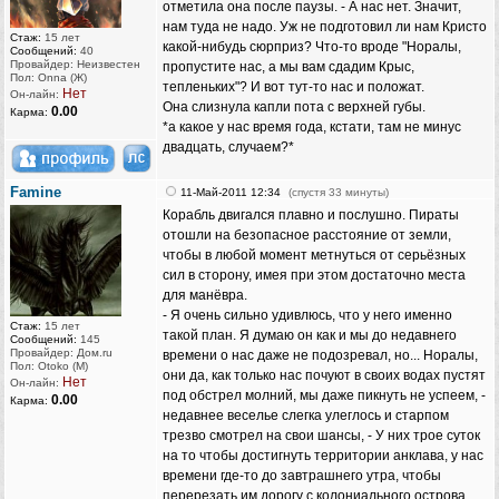
отметила она после паузы. - А нас нет. Значит,
нам туда не надо. Уж не подготовил ли нам Кристо
Стаж:
15 лет
какой-нибудь сюрприз? Что-то вроде "Норалы,
Сообщений:
40
Провайдер: Неизвестен
пропустите нас, а мы вам сдадим Крыс,
Пол: Onna (Ж)
тепленьких"? И вот тут-то нас и положат.
Нет
Он-лайн:
Она слизнула капли пота с верхней губы.
0.00
Карма:
*а какое у нас время года, кстати, там не минус
двадцать, случаем?*
Famine
11-Май-2011 12:34
(спустя 33 минуты)
Корабль двигался плавно и послушно. Пираты
отошли на безопасное расстояние от земли,
чтобы в любой момент метнуться от серьёзных
сил в сторону, имея при этом достаточно места
для манёвра.
- Я очень сильно удивлюсь, что у него именно
Стаж:
15 лет
такой план. Я думаю он как и мы до недавнего
Сообщений:
145
Провайдер: Дом.ru
времени о нас даже не подозревал, но... Норалы,
Пол: Otoko (M)
они да, как только нас почуют в своих водах пустят
Нет
Он-лайн:
под обстрел молний, мы даже пикнуть не успеем, -
0.00
Карма:
недавнее веселье слегка улеглось и старпом
трезво смотрел на свои шансы, - У них трое суток
на то чтобы достигнуть территории анклава, у нас
времени где-то до завтрашнего утра, чтобы
перерезать им дорогу с колониального острова.