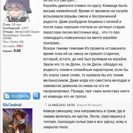
он на это смотрел...
Корабль двигался плавно по курсу. Команда была
весьма оживлённой. Время от времени на палубе
вспыхивали взрывы смеха и беспричинной
радости. Даже разбудили боцмана с ночной и
Стаж:
18 лет
после пары хороших глотков он затянул старую
Сообщений:
1257
Откуда:
Эвианский Орден
пиратскую песню восточных вод... что-то про
Провайдер: Билайн
семнадцать повешенных на мачте корабля-
(IXNN)
Пол: Otoko (M)
призрака...
Нет
Он-лайн:
Вскоре такими темпами Из провела оставшееся
0.00
Карма:
время пока ей на смену не пришёл старичок,
который, кстати, до неё был рулевым на корабле.
Звали его то ли Догин, то ли Дагон, обладал на
редкость тихим и спокойным характером, если бы
Из знала такое слово, то назвала бы его тихим
меланхоликом. Даже когда его сместила молодая и
хамоватая девчонка он никак на это не
прореагировал. Правда, при таких качествах никто
из команды его не трогал.
Shi'indriel
11-Май-2011 18:54
(спустя 49 минут)
Кивнув сменщику, она направилась в трюм, где в
гамаке валялась ее куртка. Легла, закутавшись в
теплую, пахнущую солью (как и все здесь), кожу и
закрыла глаза.