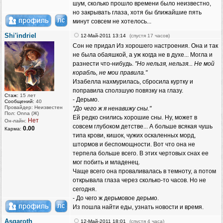
шум, сколько прошло времени было неизвестно,
но закрывать глаза, хотя бы ближайшие пять
минут совсем не хотелось...
Shi'indriel
12-Май-2011 13:14
(спустя 17 часов)
Сон не придал Из хорошего настроения. Она и так
не была обаяшкой, а уж когда не в духе... Могла и
разнести что-нибудь.
"Но нельзя, нельзя... Не мой
корабль, не мои правила."
Изабелла нахмурилась, сбросила куртку и
поправила сползшую повязку на глазу.
Стаж:
15 лет
- Дерьмо.
Сообщений:
40
Провайдер: Неизвестен
"До чего ж я ненавижу сны."
Пол: Onna (Ж)
Ей редко снились хорошие сны. Ну, может в
Нет
Он-лайн:
совсем глубоком детстве... А больше всякая чушь
0.00
Карма:
типа крови, кишок, чужих оскаленных морд,
штормов и беспомощности. Вот что она не
терпела больше всего. В этих чертовых снах ее
мог побить и младенец.
Чаще всего она проваливалась в темноту, а потом
открывала глаза через сколько-то часов. Но не
сегодня.
- До чего ж дерьмовое дерьмо.
Из пошла найти еды, узнать новости и время.
Asgaroth
12-Май-2011 18:01
(спустя 4 часа)