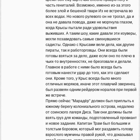
часть гениталий. Возможно, именно из-за этого
более злой и бешеной твари Из не встречала во
всех водах. Но нового рулевого он не трогал, да и
она не давала повода, даже не моргнула глазом,
когда Крысы пытали ради удовольствия
выживших. А таким шоу, какие давали эти изуверы,
могли позавидовать самые свихнувшиеся
садисты. Однако с Крысами вели дела, как другие
пираты, так и работорговцы. Они всегда были
готовы взяться за дело, даже если оно по плечо в
чьих-то внутренностях, не брезговали и делали.
Главное в работе с ними было всегда быть
готовым нанести удар до того, как это сделают
они. Кроме того, у Крыс всегда было много
отличных моряков, иначе этот плавучий зверинец
был развеян одним рейдером норалов при первой
же встрече.
Прямо сейчас "Марадёр" должен был приплыть к
южному берегу колониального острова, недалеко
от соинского лагеря Диса. Там они должны были
взять груз для команды, подготовленный провиант
и новое задание. Капитан Трам был большим и
толстым боровом, который мог раздавить голову
взрослого мужчины правой рукой, что доказывал