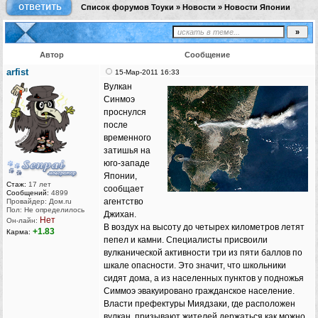
Список форумов Тоуки
»
Новости
»
Новости Японии
Автор
Сообщение
arfist
15-Мар-2011 16:33
Вулкан
Синмоэ
проснулся
после
временного
затишья на
юго-западе
Японии,
Стаж:
17 лет
сообщает
Сообщений:
4899
агентство
Провайдер: Дом.ru
Пол: Не определилось
Джихан.
Нет
Он-лайн:
В воздух на высоту до четырех километров летят
+1.83
Карма:
пепел и камни. Специалисты присвоили
вулканической активности три из пяти баллов по
шкале опасности. Это значит, что школьники
сидят дома, а из населенных пунктов у подножья
Симмоэ эвакуировано гражданское население.
Власти префектуры Миядзаки, где расположен
вулкан, призывают жителей держаться как можно