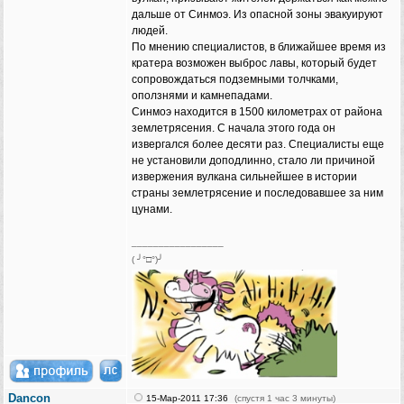
дальше от Синмоэ. Из опасной зоны эвакуируют
людей.
По мнению специалистов, в ближайшее время из
кратера возможен выброс лавы, который будет
сопровождаться подземными толчками,
оползнями и камнепадами.
Синмоэ находится в 1500 километрах от района
землетрясения. С начала этого года он
извергался более десяти раз. Специалисты еще
не установили доподлинно, стало ли причиной
извержения вулкана сильнейшее в истории
страны землетрясение и последовавшее за ним
цунами.
_________________
( ╯°□°)╯
Dancon
15-Мар-2011 17:36
(спустя 1 час 3 минуты)