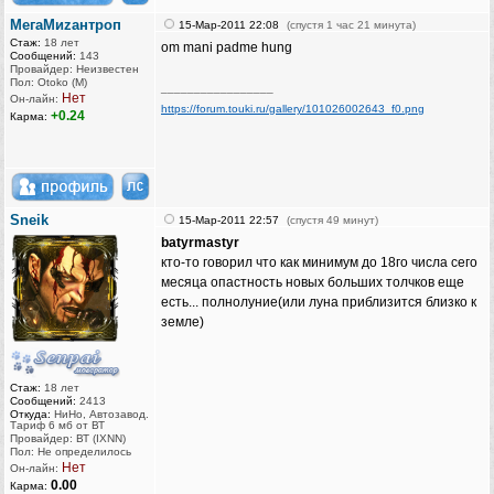
МегаМиzантроп
15-Мар-2011 22:08
(спустя 1 час 21 минута)
Стаж:
18 лет
om mani padme hung
Сообщений:
143
Провайдер: Неизвестен
Пол: Otoko (M)
_________________
Нет
Он-лайн:
https://forum.touki.ru/gallery/101026002643_f0.png
+0.24
Карма:
Sneik
15-Мар-2011 22:57
(спустя 49 минут)
batyrmastyr
кто-то говорил что как минимум до 18го числа сего
месяца опастность новых больших толчков еще
есть... полнолуние(или луна приблизится близко к
земле)
Стаж:
18 лет
Сообщений:
2413
Откуда:
НиНо, Автозавод.
Тариф 6 мб от ВТ
Провайдер: ВТ (IXNN)
Пол: Не определилось
Нет
Он-лайн:
0.00
Карма: