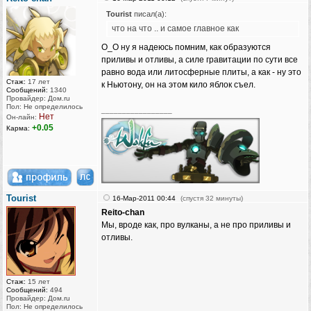
Tourist
писал(а):
что на что .. и самое главное как
О_О ну я надеюсь помним, как образуются
приливы и отливы, а силе гравитации по сути все
равно вода или литосферные плиты, а как - ну это
Стаж:
17 лет
к Ньютону, он на этом кило яблок съел.
Сообщений:
1340
Провайдер: Дом.ru
Пол: Не определилось
_________________
Нет
Он-лайн:
+0.05
Карма:
Tourist
16-Мар-2011 00:44
(спустя 32 минуты)
Reito-chan
Мы, вроде как, про вулканы, а не про приливы и
отливы.
Стаж:
15 лет
Сообщений:
494
Провайдер: Дом.ru
Пол: Не определилось