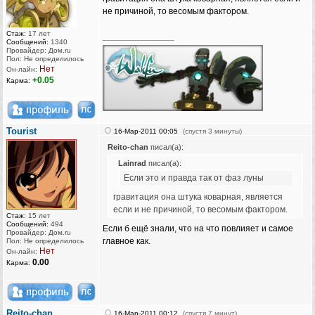
не причиной, то весомым фактором.
Стаж:
17 лет
_________________
Сообщений:
1340
Провайдер: Дом.ru
Пол: Не определилось
Нет
Он-лайн:
+0.05
Карма:
Tourist
16-Мар-2011 00:05
(спустя 3 минуты)
Reito-chan
писал(а):
Lainrad
писал(а):
Если это и правда так от фаз луны
гравитация она штука коварная, является
если и не причиной, то весомым фактором.
Стаж:
15 лет
Сообщений:
494
Если б ещё знали, что на что повлияет и самое
Провайдер: Дом.ru
главное как.
Пол: Не определилось
Нет
Он-лайн:
0.00
Карма:
Reito-chan
16-Мар-2011 00:12
(спустя 7 минут)