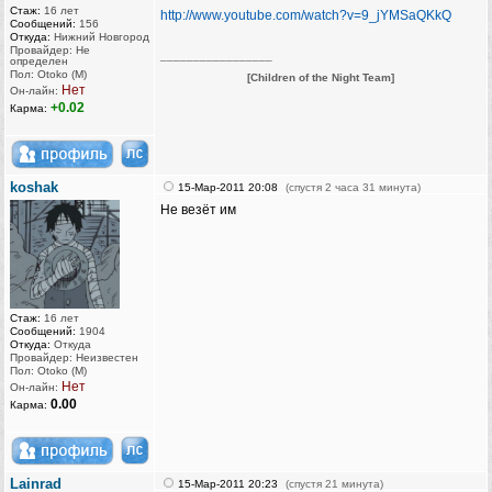
Стаж:
16 лет
http://www.youtube.com/watch?v=9_jYMSaQKkQ
Сообщений:
156
Откуда:
Нижний Новгород
Провайдер: Не
_________________
определен
Пол: Otoko (M)
[Children of the Night Team]
Нет
Он-лайн:
+0.02
Карма:
koshak
15-Мар-2011 20:08
(спустя 2 часа 31 минута)
Не везёт им
Стаж:
16 лет
Сообщений:
1904
Откуда:
Откуда
Провайдер: Неизвестен
Пол: Otoko (M)
Нет
Он-лайн:
0.00
Карма:
Lainrad
15-Мар-2011 20:23
(спустя 21 минута)