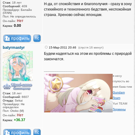
Стаж:
18 лет
Н-да, от спокойствия и благополучия - сразу в зону
Сообщений:
409
стихийного и техногенного бедствия, неспокойная
Провайдер: Билайн
(IXNN)
страна. Хреново сейчас японцам.
Пол: Не определилось
Нет
Он-лайн:
0.00
Карма:
batyrmastyr
15-Мар-2011 20:46
(спустя 16 минут)
Будем надеяться на этом их проблемы с природой
закончатся.
_________________
я несу
глупость во
имя бака-тим
Gundam
Стаж:
18 лет
Сообщений:
6607
Team
Откуда:
Sekai
Yuri TEAM
Провайдер: Не
определен
Термины
Пол: Otoko (M)
Нет
Он-лайн:
+36.37
Карма: