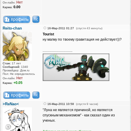
Нет
Он-лайн:
0.00
Карма:
Reito-chan
16-Мар-2011 01:27
(спустя 43 минуты)
Tourist
ну магму по твоему гравитация не действует))?
_________________
Стаж:
17 лет
Сообщений:
1340
Провайдер: Дом.ru
Пол: Не определилось
Нет
Он-лайн:
+0.05
Карма:
>ReNao<
16-Мар-2011 10:58
(спустя 9 часов)
"Луна не является причиной, но является
спускным механизмом" - как сказал один из
ученых.