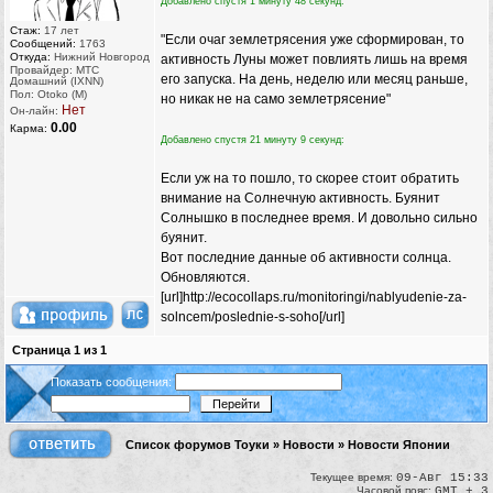
Добавлено спустя 1 минуту 48 секунд:
Стаж:
17 лет
"Если очаг землетрясения уже сформирован, то
Сообщений:
1763
Откуда:
Нижний Новгород
активность Луны может повлиять лишь на время
Провайдер: МТС
его запуска. На день, неделю или месяц раньше,
Домашний (IXNN)
Пол: Otoko (M)
но никак не на само землетрясение"
Нет
Он-лайн:
0.00
Карма:
Добавлено спустя 21 минуту 9 секунд:
Если уж на то пошло, то скорее стоит обратить
внимание на Солнечную активность. Буянит
Солнышко в последнее время. И довольно сильно
буянит.
Вот последние данные об активности солнца.
Обновляются.
[url]http://ecocollaps.ru/monitoringi/nablyudenie-za-
solncem/poslednie-s-soho[/url]
Страница
1
из
1
Показать сообщения:
Список форумов Тоуки
»
Новости
»
Новости Японии
Текущее время:
09-Авг 15:33
Часовой пояс:
GMT + 3