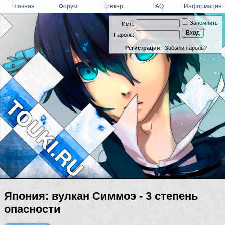
Главная
Форум
Трекер
FAQ
Информация
Запомнить
Имя:
Пароль:
Регистрация
·
Забыли пароль?
Япония: вулкан Симмоэ - 3 степень
опасности