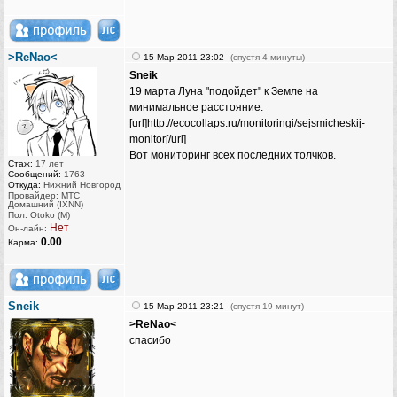
>ReNao<
15-Мар-2011 23:02
(спустя 4 минуты)
Sneik
19 марта Луна "подойдет" к Земле на
минимальное расстояние.
[url]http://ecocollaps.ru/monitoringi/sejsmicheskij-
monitor[/url]
Вот мониторинг всех последних толчков.
Стаж:
17 лет
Сообщений:
1763
Откуда:
Нижний Новгород
Провайдер: МТС
Домашний (IXNN)
Пол: Otoko (M)
Нет
Он-лайн:
0.00
Карма:
Sneik
15-Мар-2011 23:21
(спустя 19 минут)
>ReNao<
спасибо