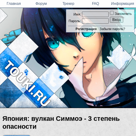
Главная
Форум
Трекер
FAQ
Информация
Запомнить
Имя:
Пароль:
Регистрация
·
Забыли пароль?
Япония: вулкан Симмоэ - 3 степень
опасности