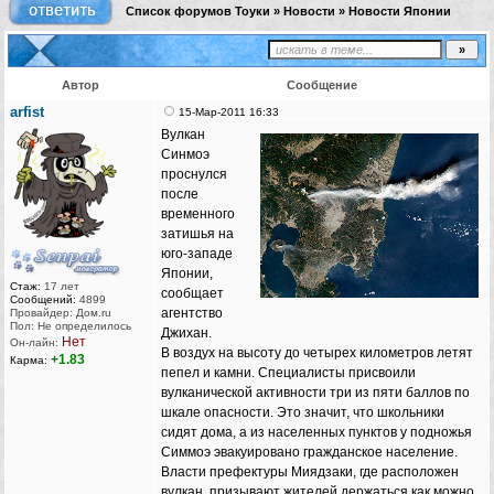
Список форумов Тоуки
»
Новости
»
Новости Японии
Автор
Сообщение
arfist
15-Мар-2011 16:33
Вулкан
Синмоэ
проснулся
после
временного
затишья на
юго-западе
Японии,
Стаж:
17 лет
сообщает
Сообщений:
4899
агентство
Провайдер: Дом.ru
Пол: Не определилось
Джихан.
Нет
Он-лайн:
В воздух на высоту до четырех километров летят
+1.83
Карма:
пепел и камни. Специалисты присвоили
вулканической активности три из пяти баллов по
шкале опасности. Это значит, что школьники
сидят дома, а из населенных пунктов у подножья
Симмоэ эвакуировано гражданское население.
Власти префектуры Миядзаки, где расположен
вулкан, призывают жителей держаться как можно