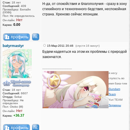
Стаж:
18 лет
Н-да, от спокойствия и благополучия - сразу в зону
Сообщений:
409
стихийного и техногенного бедствия, неспокойная
Провайдер: Билайн
(IXNN)
страна. Хреново сейчас японцам.
Пол: Не определилось
Нет
Он-лайн:
0.00
Карма:
batyrmastyr
15-Мар-2011 20:46
(спустя 16 минут)
Будем надеяться на этом их проблемы с природой
закончатся.
_________________
я несу
глупость во
имя бака-тим
Gundam
Стаж:
18 лет
Сообщений:
6607
Team
Откуда:
Sekai
Yuri TEAM
Провайдер: Не
определен
Термины
Пол: Otoko (M)
Нет
Он-лайн:
+36.37
Карма: