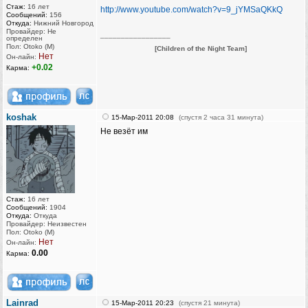
Стаж:
16 лет
http://www.youtube.com/watch?v=9_jYMSaQKkQ
Сообщений:
156
Откуда:
Нижний Новгород
Провайдер: Не
_________________
определен
Пол: Otoko (M)
[Children of the Night Team]
Нет
Он-лайн:
+0.02
Карма:
koshak
15-Мар-2011 20:08
(спустя 2 часа 31 минута)
Не везёт им
Стаж:
16 лет
Сообщений:
1904
Откуда:
Откуда
Провайдер: Неизвестен
Пол: Otoko (M)
Нет
Он-лайн:
0.00
Карма:
Lainrad
15-Мар-2011 20:23
(спустя 21 минута)