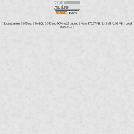
[ Execution time: 0.045 sec | MySQL: 0.043 sec (95%) in 22 queries | Mem: 376.27 KB / 1.43 MB / 1.02 MB | Load:
0.4 0.3 0.3 ]