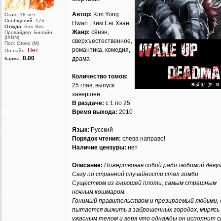
Автор:
Kim Yong
Стаж:
18 лет
Сообщений:
176
Hwan | Ким Ёнг Хван
Откуда:
San Siro
Жанр:
сёнэн,
Провайдер: Билайн
(IXNN)
сверхъестественное,
Пол: Otoko (M)
романтика, комедия,
Нет
Он-лайн:
0.00
драма
Карма:
Количество томов:
25 глав, выпуск
завершен
В раздаче:
с 1 по 25
Время выхода:
2010
Язык:
Русский
Порядок чтения:
слева направо!
Наличие цензуры:
нет
Описание:
Пожертвовав собой ради любимой деву
Саху по странной случайности стал зомби.
Существом из гниющей плоти, самым страшным
ночным кошмаром.
Гонимый правительством и презираемый людьми, 
пытается выжить в заброшенных городах, мирясь 
ужасным телом и веря что однажды он исполнит 