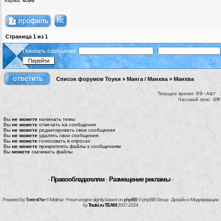
0.00
Карма:
Страница
1
из
1
Показать сообщения:
Список форумов Тоуки
»
Манга / Манхва
»
Манхва
Текущее время:
09-Авг 
Часовой пояс:
GM
Вы
не можете
начинать темы
Вы
не можете
отвечать на сообщения
Вы
не можете
редактировать свои сообщения
Вы
не можете
удалять свои сообщения
Вы
не можете
голосовать в опросах
Вы
не можете
прикреплять файлы к сообщениям
Вы
можете
скачивать файлы
-
Правообладателям
-
Размещение рекламы
-
Powered by
TorrentPier
© Meithar · Forum engine slightly based on
phpBB
© phpBB Group · Дизайн и Модификации
by
Touki.ru TEAM
2007-2024