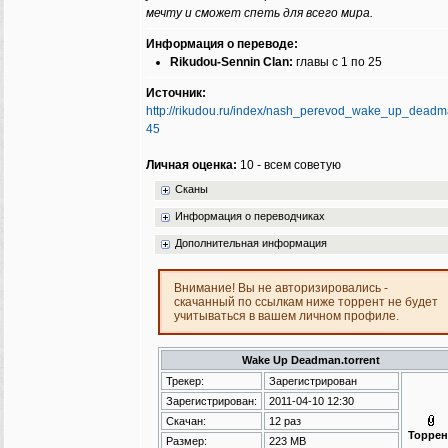
мечту и сможет спеть для всего мира.
Информация о переводе:
Rikudou-Sennin Clan:
главы с 1 по 25
Источник:
http://rikudou.ru/index/nash_perevod_wake_up_deadm
45
Личная оценка:
10 - всем советую
Сканы
Информация о переводчиках
Дополнительная информация
Внимание! Вы не авторизировались -
скачанный по ссылкам ниже торрент не будет
учитываться в вашем личном профиле.
Wake Up Deadman.torrent
Трекер:
Зарегистрирован
Зарегистрирован:
2011-04-10 12:30
Скачан:
12 раз
Торрен
Размер:
223 MB