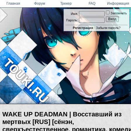
Главная
Форум
Трекер
FAQ
Информация
Запомнить
Имя:
Пароль:
Регистрация
·
Забыли пароль?
WAKE UP DEADMAN | Восставший из
мертвых [RUS] [сёнэн,
сверхъестественное, романтика, комед