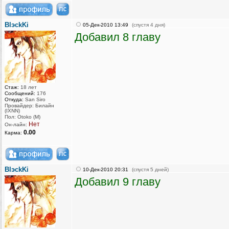
BlэckKi
05-Дек-2010 13:49
(спустя 4 дня)
Добавил 8 главу
Стаж:
18 лет
Сообщений:
176
Откуда:
San Siro
Провайдер: Билайн
(IXNN)
Пол: Otoko (M)
Нет
Он-лайн:
0.00
Карма:
BlэckKi
10-Дек-2010 20:31
(спустя 5 дней)
Добавил 9 главу