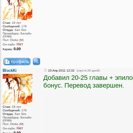
Стаж:
18 лет
Сообщений:
176
Откуда:
San Siro
Провайдер: Билайн
(IXNN)
Пол: Otoko (M)
Нет
Он-лайн:
0.00
Карма:
BlэckKi
10-Апр-2011 12:32
(спустя 26 дней)
Добавил 20-25 главы + эпило
бонус. Перевод завершен.
Стаж:
18 лет
Сообщений:
176
Откуда:
San Siro
Провайдер: Билайн
(IXNN)
Пол: Otoko (M)
Нет
Он-лайн: