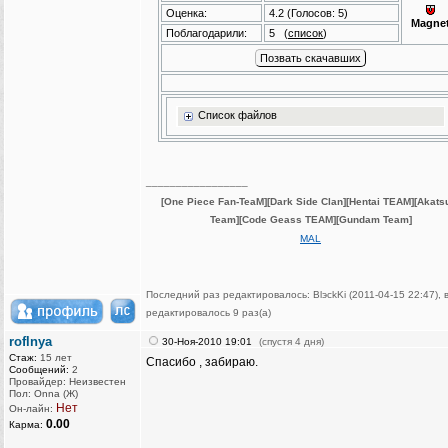
Оценка:
4.2
(Голосов:
5
)
Magne
Поблагодарили:
5
(
список
)
Список файлов
_________________
[One Piece Fan-TeaM]
[Dark Side Clan]
[Hentai TEAM]
[Akats
Team]
[Code Geass TEAM]
[Gundam Team]
MAL
Последний раз редактировалось: BlэckKi (2011-04-15 22:47), 
редактировалось 9 раз(а)
roflnya
30-Ноя-2010 19:01
(спустя 4 дня)
Стаж:
15 лет
Спасибо , забираю.
Сообщений:
2
Провайдер: Неизвестен
Пол: Onna (Ж)
Нет
Он-лайн:
0.00
Карма: