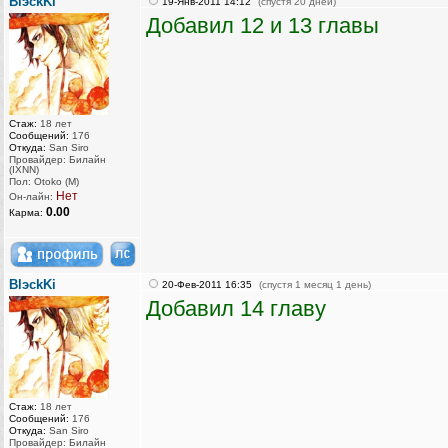
BlэckKi
19-Янв-2011 14:12
(спустя 20 дней)
Добавил 12 и 13 главы
Стаж:
18 лет
Сообщений:
176
Откуда:
San Siro
Провайдер: Билайн
(IXNN)
Пол: Otoko (M)
Нет
Он-лайн:
0.00
Карма:
BlэckKi
20-Фев-2011 16:35
(спустя 1 месяц 1 день)
Добавил 14 главу
Стаж:
18 лет
Сообщений:
176
Откуда:
San Siro
Провайдер: Билайн