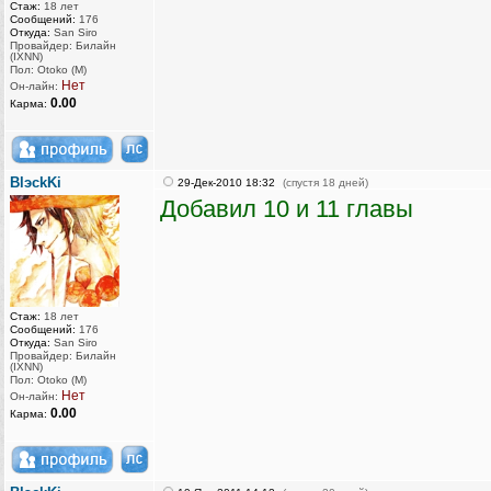
Стаж:
18 лет
Сообщений:
176
Откуда:
San Siro
Провайдер: Билайн
(IXNN)
Пол: Otoko (M)
Нет
Он-лайн:
0.00
Карма:
BlэckKi
29-Дек-2010 18:32
(спустя 18 дней)
Добавил 10 и 11 главы
Стаж:
18 лет
Сообщений:
176
Откуда:
San Siro
Провайдер: Билайн
(IXNN)
Пол: Otoko (M)
Нет
Он-лайн:
0.00
Карма: