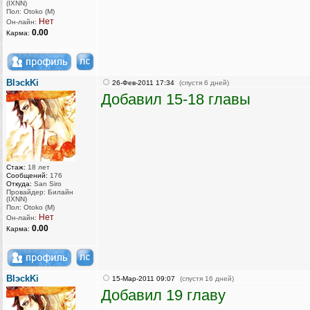
(IXNN)
Пол: Otoko (M)
Нет
Он-лайн:
0.00
Карма:
BlэckKi
26-Фев-2011 17:34
(спустя 6 дней)
Добавил 15-18 главы
Стаж:
18 лет
Сообщений:
176
Откуда:
San Siro
Провайдер: Билайн
(IXNN)
Пол: Otoko (M)
Нет
Он-лайн:
0.00
Карма:
BlэckKi
15-Мар-2011 09:07
(спустя 16 дней)
Добавил 19 главу