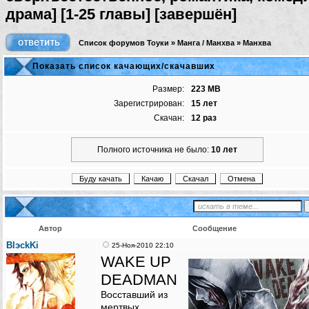
драма] [1-25 главы] [завершён]
Список форумов Тоуки
»
Манга / Манхва
»
Манхва
Показать список качающих/скачавших
Размер:
223 MB
Зарегистрирован:
15 лет
Скачан:
12 раз
Полного источника не было:
10 лет
Автор
Сообщение
BlэckKi
25-Ноя-2010 22:10
WAKE UP
DEADMAN
Восставший из
мертвых