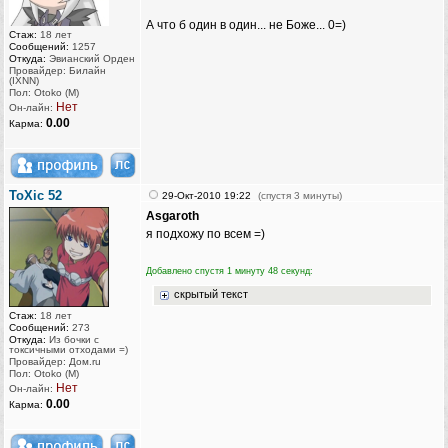
А что б один в один... не Боже... 0=)
Стаж:
18 лет
Сообщений:
1257
Откуда:
Эвианский Орден
Провайдер: Билайн
(IXNN)
Пол: Otoko (M)
Нет
Он-лайн:
0.00
Карма:
ToXic 52
29-Окт-2010 19:22
(спустя 3 минуты)
Asgaroth
я подхожу по всем =)
Добавлено спустя 1 минуту 48 секунд:
скрытый текст
Стаж:
18 лет
Сообщений:
273
Откуда:
Из бочки с
токсичными отходами =)
Провайдер: Дом.ru
Пол: Otoko (M)
Нет
Он-лайн:
0.00
Карма: