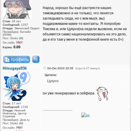
Народ, хорошо бы ещё растрясти наших
тимовцев(можно и не только), что ленятся
заглядывать сюда, но с кем мы(я, вы)
Стаж:
18 лет
поддерживаем какие-то контакты. Я попробую
Сообщений:
1257
Откуда:
Эвианский Орден
Токсика и, или Цукунэ(на недели вызвоню, если не
Провайдер: Билайн
объявятся сами) национализировать на это дело,
(IXNN)
Пол: Otoko (M)
да и кто там у меня в телефонной книге есть 0=)
Нет
Он-лайн:
0.00
Карма:
Hitsugaya936
04-Окт-2010 20:35
(спустя 27 минут)
Цитата:
Цукунэ
он уже генерировал в сейфера
Стаж:
17 лет
Сообщений:
1740
_________________
Откуда:
Нижний
Новгород, Центр
Сормова
Провайдер: Дом.ru
Пол: Otoko (M)
Нет
Он-лайн: