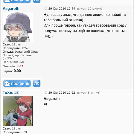
Asgaroth
29-Окт-2010 19:44
(спустя 19 минут)
Ну, я сразу знал, что данное движение найдёт в
тебе больший отклик=)
Или проще говоря, как увидел требования сразу
подумал почему ты ещё не написал, что это ты
0=))))
Стаж:
18 лет
Сообщений:
1257
Откуда:
Эвианский Орден
Провайдер: Билайн
(IXNN)
Пол: Otoko (M)
Нет
Он-лайн:
0.00
Карма:
ToXic 52
29-Окт-2010 19:52
(спустя 8 минут)
Asgaroth
=)
Стаж:
18 лет
Сообщений:
273