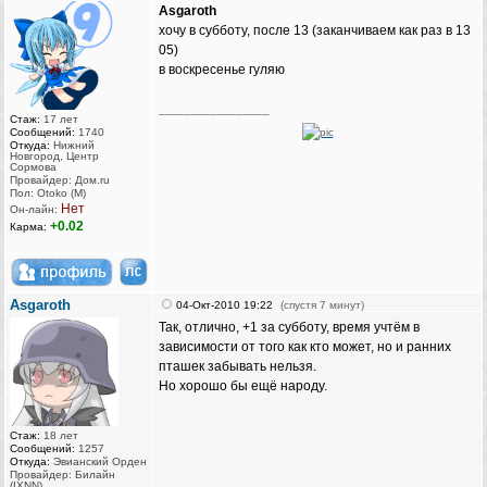
Asgaroth
хочу в субботу, после 13 (заканчиваем как раз в 13
05)
в воскресенье гуляю
_________________
Стаж:
17 лет
Сообщений:
1740
Откуда:
Нижний
Новгород, Центр
Сормова
Провайдер: Дом.ru
Пол: Otoko (M)
Нет
Он-лайн:
+0.02
Карма:
Asgaroth
04-Окт-2010 19:22
(спустя 7 минут)
Так, отлично, +1 за субботу, время учтём в
зависимости от того как кто может, но и ранних
пташек забывать нельзя.
Но хорошо бы ещё народу.
Стаж:
18 лет
Сообщений:
1257
Откуда:
Эвианский Орден
Провайдер: Билайн
(IXNN)