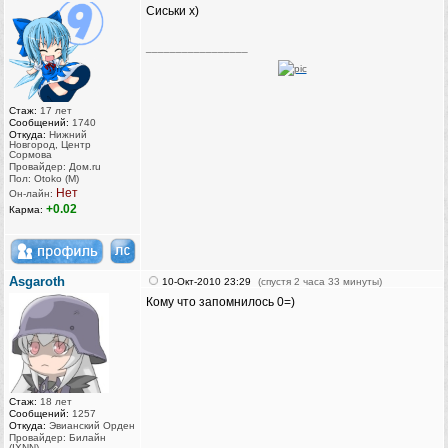
Сиськи х)
_________________
Стаж:
17 лет
Сообщений:
1740
Откуда:
Нижний
Новгород, Центр
Сормова
Провайдер: Дом.ru
Пол: Otoko (M)
Нет
Он-лайн:
+0.02
Карма:
Asgaroth
10-Окт-2010 23:29
(спустя 2 часа 33 минуты)
Кому что запомнилось 0=)
Стаж:
18 лет
Сообщений:
1257
Откуда:
Эвианский Орден
Провайдер: Билайн
(IXNN)