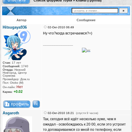
Список форумов Тоуки
»
Кланы (группы)
Автор
Сообщение
Hitsugaya936
02-Окт-2010 06:49
Ну что?когда встречаемся?=)
_________________
Стаж:
17 лет
Сообщений:
1740
Откуда:
Нижний
Новгород, Центр
Сормова
Провайдер: Дом.ru
Пол: Otoko (M)
Нет
Он-лайн:
+0.02
Карма:
Asgaroth
02-Окт-2010 16:21
(спустя 9 часов)
Так, сегодня всё идёт несколько хуже, чем я
ожидал - освобождаюсь к 20 00, если это устроит
то договариваемся со мной по телефону, если