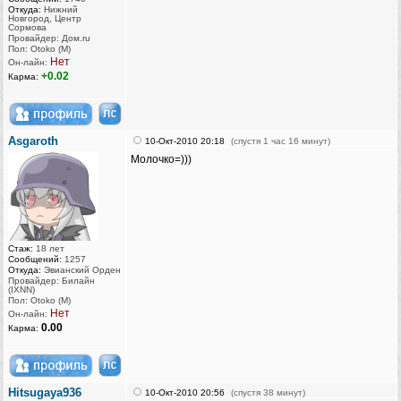
Откуда:
Нижний
Новгород, Центр
Сормова
Провайдер: Дом.ru
Пол: Otoko (M)
Нет
Он-лайн:
+0.02
Карма:
Asgaroth
10-Окт-2010 20:18
(спустя 1 час 16 минут)
Молочко=)))
Стаж:
18 лет
Сообщений:
1257
Откуда:
Эвианский Орден
Провайдер: Билайн
(IXNN)
Пол: Otoko (M)
Нет
Он-лайн:
0.00
Карма:
Hitsugaya936
10-Окт-2010 20:56
(спустя 38 минут)