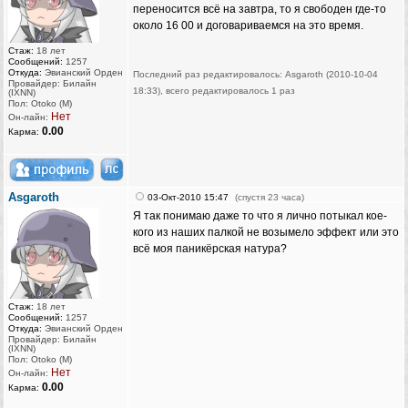
переносится всё на завтра, то я свободен где-то
около 16 00 и договариваемся на это время.
Стаж:
18 лет
Сообщений:
1257
Откуда:
Эвианский Орден
Последний раз редактировалось: Asgaroth (2010-10-04
Провайдер: Билайн
18:33), всего редактировалось 1 раз
(IXNN)
Пол: Otoko (M)
Нет
Он-лайн:
0.00
Карма:
Asgaroth
03-Окт-2010 15:47
(спустя 23 часа)
Я так понимаю даже то что я лично потыкал кое-
кого из наших палкой не возымело эффект или это
всё моя паникёрская натура?
Стаж:
18 лет
Сообщений:
1257
Откуда:
Эвианский Орден
Провайдер: Билайн
(IXNN)
Пол: Otoko (M)
Нет
Он-лайн:
0.00
Карма: