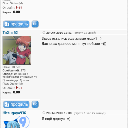
Пол: Otoko (M)
Нет
Он-лайн:
0.00
Карма:
ToXic 52
29-Окт-2010 17:41
(спустя 18 дней)
Здесь остались еще живые люди? =)
Давно, эх давнооо меня тут небыло =)))
Стаж:
18 лет
Сообщений:
273
Откуда:
Из бочки с
токсичными отходами =)
Провайдер: Дом.ru
Пол: Otoko (M)
Нет
Он-лайн:
0.00
Карма:
Hitsugaya936
29-Окт-2010 19:08
(спустя 1 час 27 минут)
Я ещё держусь =)