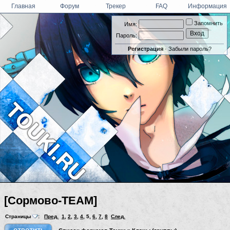
Главная
Форум
Трекер
FAQ
Информация
Запомнить
Имя:
Пароль:
Регистрация
·
Забыли пароль?
[Сормово-TEAM]
Страницы
:
Пред.
1
,
2
,
3
,
4
,
5
,
6
,
7
,
8
След.