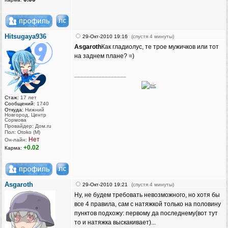
Hitsugaya936
29-Окт-2010 19:16
(спустя 4 минуты)
Asgaroth
Как гладиолус, те трое мужичков или тот
на заднем плане? =)
_________________
Стаж:
17 лет
Сообщений:
1740
Откуда:
Нижний
Новгород, Центр
Сормова
Провайдер: Дом.ru
Пол: Otoko (M)
Нет
Он-лайн:
+0.02
Карма:
Asgaroth
29-Окт-2010 19:21
(спустя 4 минуты)
Ну, не будем требовать невозможного, но хотя бы
все 4 правила, сам с натяжкой только на половину
пунктов подхожу: первому да последнему(вот тут
то и натяжка выскакивает)...