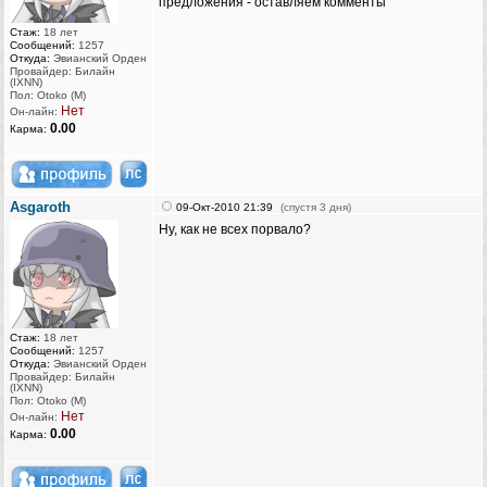
предложения - оставляем комменты
Стаж:
18 лет
Сообщений:
1257
Откуда:
Эвианский Орден
Провайдер: Билайн
(IXNN)
Пол: Otoko (M)
Нет
Он-лайн:
0.00
Карма:
Asgaroth
09-Окт-2010 21:39
(спустя 3 дня)
Ну, как не всех порвало?
Стаж:
18 лет
Сообщений:
1257
Откуда:
Эвианский Орден
Провайдер: Билайн
(IXNN)
Пол: Otoko (M)
Нет
Он-лайн:
0.00
Карма: