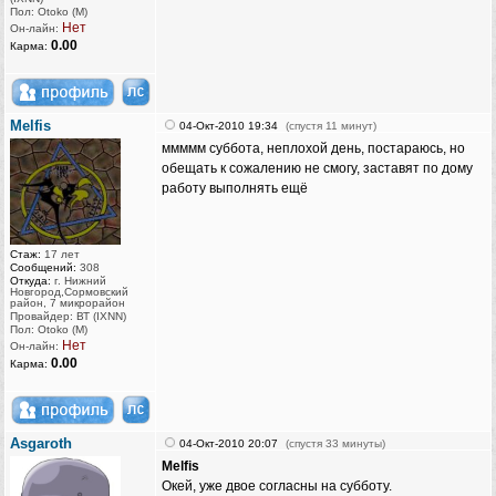
Пол: Otoko (M)
Нет
Он-лайн:
0.00
Карма:
Melfis
04-Окт-2010 19:34
(спустя 11 минут)
ммммм суббота, неплохой день, постараюсь, но
обещать к сожалению не смогу, заставят по дому
работу выполнять ещё
Стаж:
17 лет
Сообщений:
308
Откуда:
г. Нижний
Новгород,Сормовский
район, 7 микрорайон
Провайдер: ВТ (IXNN)
Пол: Otoko (M)
Нет
Он-лайн:
0.00
Карма:
Asgaroth
04-Окт-2010 20:07
(спустя 33 минуты)
Melfis
Окей, уже двое согласны на субботу.