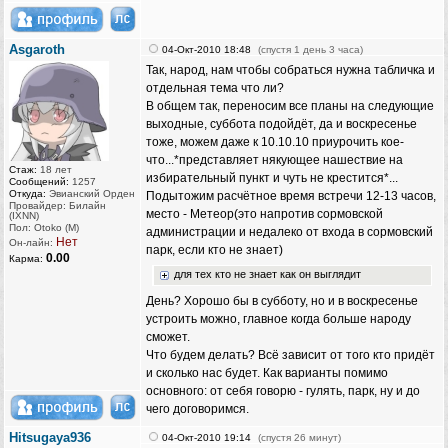
Asgaroth
04-Окт-2010 18:48
(спустя 1 день 3 часа)
Так, народ, нам чтобы собраться нужна табличка и
отдельная тема что ли?
В общем так, переносим все планы на следующие
выходные, суббота подойдёт, да и воскресенье
тоже, можем даже к 10.10.10 приурочить кое-
что...*представляет някующее нашествие на
Стаж:
18 лет
избирательный пункт и чуть не крестится*...
Сообщений:
1257
Откуда:
Эвианский Орден
Подытожим расчётное время встречи 12-13 часов,
Провайдер: Билайн
место - Метеор(это напротив сормовской
(IXNN)
Пол: Otoko (M)
администрации и недалеко от входа в сормовский
Нет
Он-лайн:
парк, если кто не знает)
0.00
Карма:
для тех кто не знает как он выглядит
День? Хорошо бы в субботу, но и в воскресенье
устроить можно, главное когда больше народу
сможет.
Что будем делать? Всё зависит от того кто придёт
и сколько нас будет. Как варианты помимо
основного: от себя говорю - гулять, парк, ну и до
чего договоримся.
Hitsugaya936
04-Окт-2010 19:14
(спустя 26 минут)