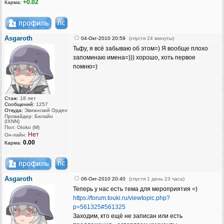
+0.02
Карма:
Asgaroth
04-Окт-2010 20:59
(спустя 24 минуты)
Тьфу, я всё забываю об этом=) Я вообще плохо
запоминаю имена=))) хорошо, хоть первое
помню=)
Стаж:
18 лет
Сообщений:
1257
Откуда:
Эвианский Орден
Провайдер: Билайн
(IXNN)
Пол: Otoko (M)
Нет
Он-лайн:
0.00
Карма:
Asgaroth
06-Окт-2010 20:40
(спустя 1 день 23 часа)
Теперь у нас есть тема для мероприятия =)
https://forum.touki.ru/viewtopic.php?
p=561325#561325
Заходим, кто ещё не записан или есть