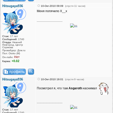
Hitsugaya936
10-Окт-2010 09:09
(спустя 11 часов)
Меня попячило Х__х
_________________
Стаж:
17 лет
Сообщений:
1740
Откуда:
Нижний
Новгород, Центр
Сормова
Провайдер: Дом.ru
Пол: Otoko (M)
Нет
Он-лайн:
+0.02
Карма:
Hitsugaya936
10-Окт-2010 19:01
(спустя 9 часов)
Посмотрел я, что там
Asgaroth
наснимал
_________________
Стаж:
17 лет
Сообщений:
1740