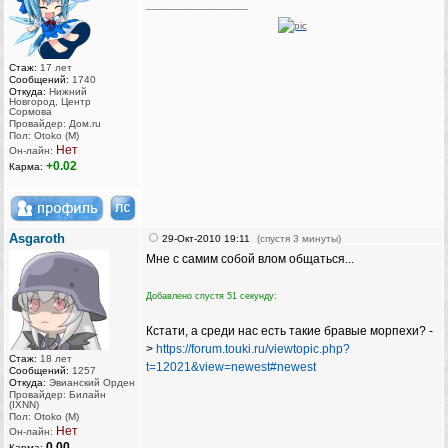
_________________
Стаж:
17 лет
Сообщений:
1740
Откуда:
Нижний
Новгород, Центр
Сормова
Провайдер: Дом.ru
Пол: Otoko (M)
Нет
Он-лайн:
+0.02
Карма:
Asgaroth
29-Окт-2010 19:11
(спустя 3 минуты)
Мне с самим собой влом общаться...
Добавлено спустя 51 секунду:
Кстати, а среди нас есть такие бравые морпехи? -
>
https://forum.touki.ru/viewtopic.php?
Стаж:
18 лет
t=12021&view=newest#newest
Сообщений:
1257
Откуда:
Эвианский Орден
Провайдер: Билайн
(IXNN)
Пол: Otoko (M)
Нет
Он-лайн:
0.00
Карма: