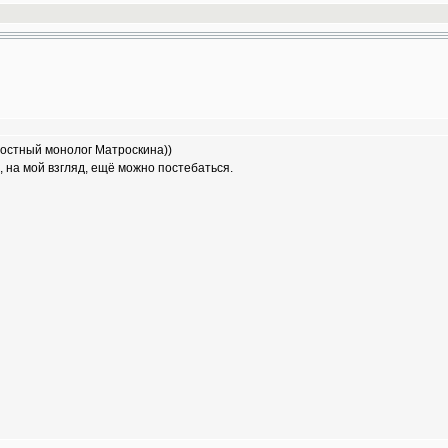
фостный монолог Матроскина))
 на мой взгляд, ещё можно постебаться.