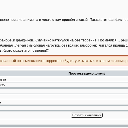
ашоно пришло аниме , а в месте с ним пришёл и кавай . Также этот фанфик по
ранобэ ,и фанфиков...Случайно наткнулся на сеё творение. Посмеялся.... реши
бавная , легкая смысловая нагрузка, без всяких заморочек , читался правда сло
, благо сюжет это позволял)))
скачанный по ссылкам ниже торрент не будет учитываться в вашем личном п
Простоквашено.torrent
ован
7:27
)