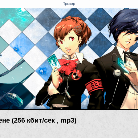
Трекер
е (256 кбит/сек , mp3)