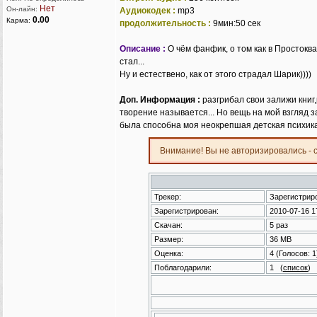
Нет
Он-лайн:
Аудиокодек :
mp3
0.00
Карма:
продолжительность :
9мин:50 сек
Описание :
О чём фанфик, о том как в Простокв
стал...
Ну и естествено, как от этого страдал Шарик))))
Доп. Информация :
разгрибал свои залижи книг,
творение называется... Но вещь на мой взгляд за
была способна моя неокрепшая детская психика 
Внимание! Вы не авторизировались - 
Трекер:
Зарегистрир
Зарегистрирован:
2010-07-16 1
Скачан:
5 раз
Размер:
36 MB
Оценка:
4
(Голосов:
1
Поблагодарили:
1
(
список
)