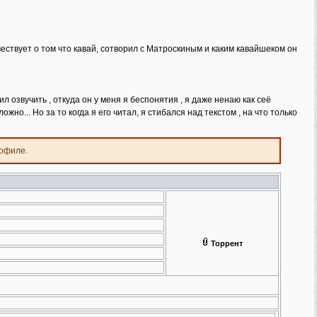
вествует о том что кавай, сотворил с Матроскиным и каким кавайшеком он
л озвучить , откуда он у меня я беспонятия , я даже ненаю как сеё
жно... Но за то когда я его читал, я стибался над текстом , на что только
рофиле.
Торрент