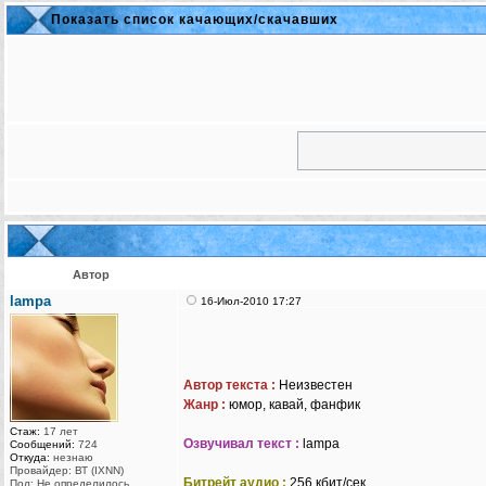
Показать список качающих/скачавших
Автор
lampa
16-Июл-2010 17:27
Автор текста :
Неизвестен
Жанр :
юмор, кавай, фанфик
Стаж:
17 лет
Озвучивал текст :
lampa
Сообщений:
724
Откуда:
незнаю
Провайдер: ВТ (IXNN)
Битрейт аудио :
256 кбит/сек
Пол: Не определилось