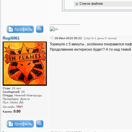
Список файлов
_________________
Rugi6061
18-Июл-2010 00:22
(спустя 1 день 6 часов)
Торкнуло с 5 минуты , особенно понравился па
Продолжение интересно будет? А то над темой ,
Стаж:
16 лет
Сообщений:
35
Откуда:
Нижний Новгородъ
Провайдер: Дом.ru
Пол: Otoko (M)
Нет
Он-лайн:
0.00
Карма: