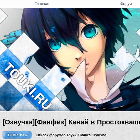
Главная
Форум
[Озвучка][Фанфик] Кавай в Простоквашен
Список форумов Тоуки
»
Манга / Манхва