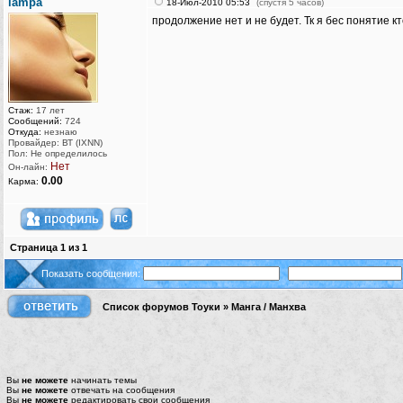
lampa
18-Июл-2010 05:53
(спустя 5 часов)
продолжение нет и не будет. Тк я бес понятие к
Стаж:
17 лет
Сообщений:
724
Откуда:
незнаю
Провайдер: ВТ (IXNN)
Пол: Не определилось
Нет
Он-лайн:
0.00
Карма:
Страница
1
из
1
Показать сообщения:
Список форумов Тоуки
»
Манга / Манхва
Вы
не можете
начинать темы
Вы
не можете
отвечать на сообщения
Вы
не можете
редактировать свои сообщения