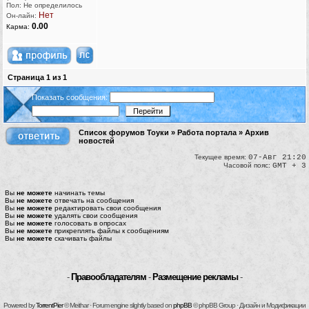
Пол: Не определилось
Нет
Он-лайн:
0.00
Карма:
Страница
1
из
1
Показать сообщения:
Список форумов Тоуки
»
Работа портала
»
Архив
новостей
Текущее время:
07-Авг 21:20
Часовой пояс:
GMT + 3
Вы
не можете
начинать темы
Вы
не можете
отвечать на сообщения
Вы
не можете
редактировать свои сообщения
Вы
не можете
удалять свои сообщения
Вы
не можете
голосовать в опросах
Вы
не можете
прикреплять файлы к сообщениям
Вы
не можете
скачивать файлы
-
Правообладателям
-
Размещение рекламы
-
Powered by
TorrentPier
© Meithar · Forum engine slightly based on
phpBB
© phpBB Group · Дизайн и Модификации