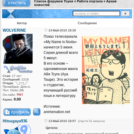
Список форумов Тоуки
»
Работа портала
»
Архив
новостей
Автор
Сообщение
WOLVERINE
13-Май-2010 19:26
Показ телесериала
«My Name is Noda»
начнется 5 июня.
Серии длиной всего
5 минут.
В его основе –
одноименная манга
Айя Тсуге (Aya
Стаж:
17 лет
Tsuge). Это история
Сообщений:
2218
Откуда:
¯\_(ツ)_/¯
о студентке,
Провайдер: Дом.ru
изучающей русский
Пол: Otoko (M)
Нет
Он-лайн:
язык и литературу.
0.00
Карма:
Источник:
animenation.net
Hitsugaya936
13-Май-2010 19:57
(спустя 31 минута)
Цитата: