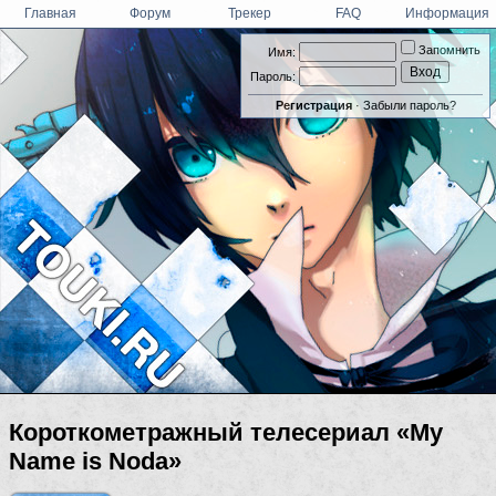
Главная
Форум
Трекер
FAQ
Информация
Запомнить
Имя:
Пароль:
Регистрация
·
Забыли пароль?
Короткометражный телесериал «My
Name is Noda»