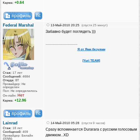
+0.64
Карма:
Federal Marshal
13-Май-2010 20:25
(спустя 25 минут)
Забавно будет поглядеть )))
_________________
Я от Ями безуями
[Yuri TEAM]
Стаж:
17 лет
Сообщений:
4684
Откуда:
ВТ
Провайдер: Не
определен
Пол: Не определилось
Нет
Он-лайн:
+12.96
Карма:
Lainrad
14-Май-2010 05:28
(спустя 9 часов)
Стаж:
18 лет
Сразу вспоминается Durarara с русским голосовым
Сообщений:
409
движком...XD
Провайдер: Билайн
(IXNN)