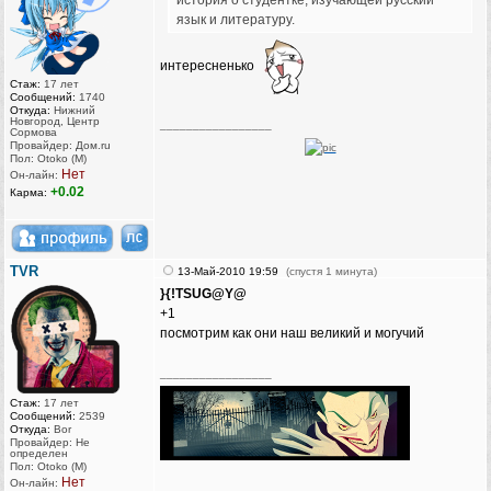
история о студентке, изучающей русский
язык и литературу.
интересненько
Стаж:
17 лет
Сообщений:
1740
Откуда:
Нижний
Новгород, Центр
_________________
Сормова
Провайдер: Дом.ru
Пол: Otoko (M)
Нет
Он-лайн:
+0.02
Карма:
TVR
13-Май-2010 19:59
(спустя 1 минута)
}{!TSUG@Y@
+1
посмотрим как они наш великий и могучий
_________________
Стаж:
17 лет
Сообщений:
2539
Откуда:
Bor
Провайдер: Не
определен
Пол: Otoko (M)
Нет
Он-лайн: