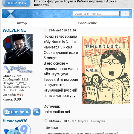
Список форумов Тоуки
»
Работа портала
»
Архив
новостей
Автор
Сообщение
WOLVERINE
13-Май-2010 19:26
Показ телесериала
«My Name is Noda»
начнется 5 июня.
Серии длиной всего
5 минут.
В его основе –
одноименная манга
Айя Тсуге (Aya
Стаж:
17 лет
Tsuge). Это история
Сообщений:
2218
Откуда:
¯\_(ツ)_/¯
о студентке,
Провайдер: Дом.ru
изучающей русский
Пол: Otoko (M)
Нет
Он-лайн:
язык и литературу.
0.00
Карма:
Источник:
animenation.net
Hitsugaya936
13-Май-2010 19:57
(спустя 31 минута)
Цитата: