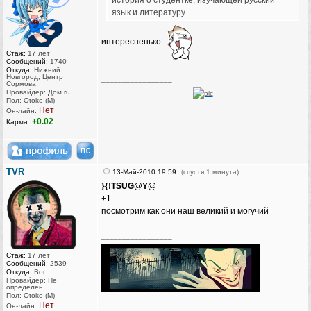
история о студентке, изучающей русский
язык и литературу.
интересненько
Стаж:
17 лет
Сообщений:
1740
Откуда:
Нижний
Новгород, Центр
_________________
Сормова
Провайдер: Дом.ru
Пол: Otoko (M)
Нет
Он-лайн:
+0.02
Карма:
TVR
13-Май-2010 19:59
(спустя 1 минута)
}{!TSUG@Y@
+1
посмотрим как они наш великий и могучий
_________________
Стаж:
17 лет
Сообщений:
2539
Откуда:
Bor
Провайдер: Не
определен
Пол: Otoko (M)
Нет
Он-лайн: