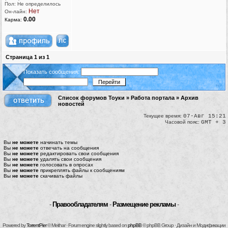
Пол: Не определилось
Нет
Он-лайн:
0.00
Карма:
Страница
1
из
1
Показать сообщения:
Список форумов Тоуки
»
Работа портала
»
Архив
новостей
Текущее время:
07-Авг 15:21
Часовой пояс:
GMT + 3
Вы
не можете
начинать темы
Вы
не можете
отвечать на сообщения
Вы
не можете
редактировать свои сообщения
Вы
не можете
удалять свои сообщения
Вы
не можете
голосовать в опросах
Вы
не можете
прикреплять файлы к сообщениям
Вы
не можете
скачивать файлы
-
Правообладателям
-
Размещение рекламы
-
Powered by
TorrentPier
© Meithar · Forum engine slightly based on
phpBB
© phpBB Group · Дизайн и Модификации