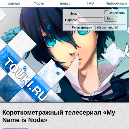
Главная
Форум
Трекер
FAQ
Информация
Запомнить
Имя:
Пароль:
Регистрация
·
Забыли пароль?
Короткометражный телесериал «My
Name is Noda»