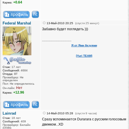
+0.64
Карма:
Federal Marshal
13-Май-2010 20:25
(спустя 25 минут)
Забавно будет поглядеть )))
_________________
Я от Ями безуями
[Yuri TEAM]
Стаж:
17 лет
Сообщений:
4684
Откуда:
ВТ
Провайдер: Не
определен
Пол: Не определилось
Нет
Он-лайн:
+12.96
Карма:
Lainrad
14-Май-2010 05:28
(спустя 9 часов)
Стаж:
18 лет
Сразу вспоминается Durarara с русским голосовым
Сообщений:
409
движком...XD
Провайдер: Билайн
(IXNN)