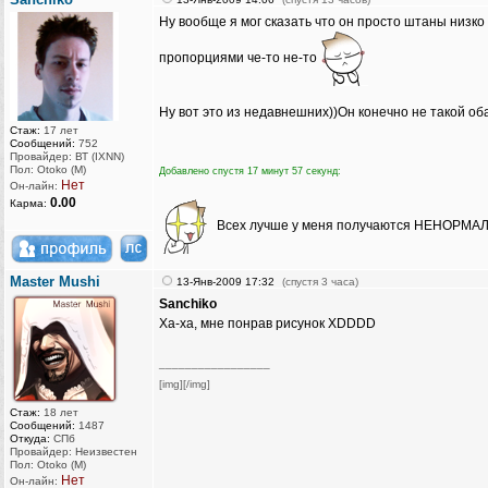
Ну вообще я мог сказать что он просто штаны низко 
пропорциями че-то не-то
Ну вот это из недавнешних))Он конечно не такой об
Стаж:
17 лет
Сообщений:
752
Провайдер: ВТ (IXNN)
Пол: Otoko (M)
Добавлено спустя 17 минут 57 секунд:
Нет
Он-лайн:
0.00
Карма:
Всех лучше у меня получаются НЕНОРМА
Master Mushi
13-Янв-2009 17:32
(спустя 3 часа)
Sanchiko
Ха-ха, мне понрав рисунок XDDDD
_________________
[img][/img]
Стаж:
18 лет
Сообщений:
1487
Откуда:
СПб
Провайдер: Неизвестен
Пол: Otoko (M)
Нет
Он-лайн: