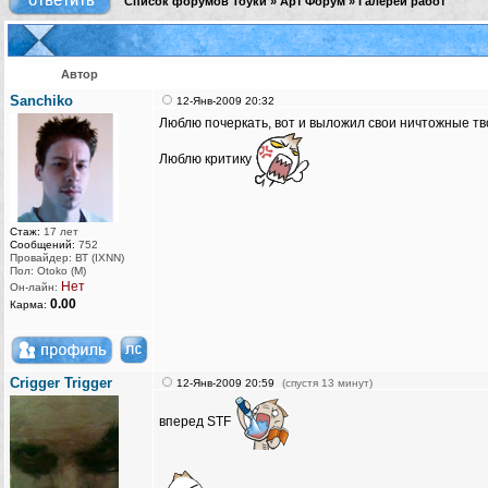
Список форумов Тоуки
»
Арт Форум
»
Галереи работ
Автор
Sanchiko
12-Янв-2009 20:32
Люблю почеркать, вот и выложил свои ничтожные тво
Люблю критику
Стаж:
17 лет
Сообщений:
752
Провайдер: ВТ (IXNN)
Пол: Otoko (M)
Нет
Он-лайн:
0.00
Карма:
Crigger Trigger
12-Янв-2009 20:59
(спустя 13 минут)
вперед STF