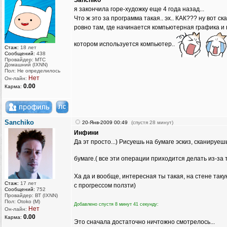
Sanchiko
я закончила горе-художку еще 4 года назад...
Что ж это за программа такая.. эх.. КАК??? ну вот 
ровно там, где начинается компьютерная графика и в
котором используется компьютер..
Стаж:
18 лет
Сообщений:
438
Провайдер: МТС
Домашний (IXNN)
Пол: Не определилось
Нет
Он-лайн:
0.00
Карма:
Sanchiko
20-Янв-2009 00:49
(спустя 28 минут)
Инфини
Да эт просто...) Рисуешь на бумаге эскиз, сканируе
бумаге.( все эти операции приходится делать из-за 
Ха да и вообще, интересная ты такая, на стене так
Стаж:
17 лет
с прогрессом ползти)
Сообщений:
752
Провайдер: ВТ (IXNN)
Пол: Otoko (M)
Добавлено спустя 8 минут 41 секунду:
Нет
Он-лайн:
0.00
Карма:
Это сначала достаточно ничтожно смотрелось...