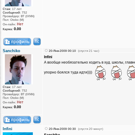
Стаж:
17 лет
Сообщений:
752
Провайдер: ВТ (IXNN)
Пол: Otoko (M)
Нет
Он-лайн:
0.00
Карма:
Sanchiko
20-Янв-2009 00:10
(спустя 21 час)
Infini
А вообще необязательно ходить в худ. школы, главн
упорно боялся туда идти))))
Стаж:
17 лет
Сообщений:
752
Провайдер: ВТ (IXNN)
Пол: Otoko (M)
Нет
Он-лайн:
0.00
Карма:
Infini
20-Янв-2009 00:30
(спустя 20 минут)