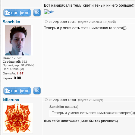
Вот накарябал в тему: свет и тень и ничего больше))
Sanchiko
08-Апр-2009 12:31
(спустя 2 месяца 19 дней)
Теперь и у меня есть своя ничтожная галерея)))
Стаж:
17 лет
Сообщений:
752
Провайдер: ВТ (IXNN)
Пол: Otoko (M)
Нет
Он-лайн:
0.00
Карма:
killeruna
08-Апр-2009 13:00
(спустя 28 минут)
Sanchiko
писал(а):
Теперь и у меня есть своя
ничтожная
галерея)))
Фиа себе ничтожная, мне бы так рисовать)