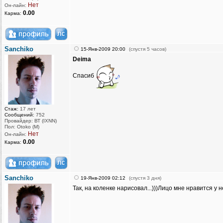
Нет
Он-лайн:
0.00
Карма:
Sanchiko
15-Янв-2009 20:00
(спустя 5 часов)
Deima
Спасиб
Стаж:
17 лет
Сообщений:
752
Провайдер: ВТ (IXNN)
Пол: Otoko (M)
Нет
Он-лайн:
0.00
Карма:
Sanchiko
19-Янв-2009 02:12
(спустя 3 дня)
Так, на коленке нарисовал...)))Лицо мне нравится у н