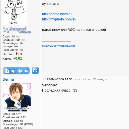
лучше эти:
http://photo.nnov.ru
http://myphoto.nnov.ru
narod.nnov для АДС является внешкой
Стаж:
18 лет
Сообщений:
891
_________________
Провайдер: Не
http://vk.com/ionian.wind
определен
Пол: Otoko (M)
Нет
Он-лайн:
+0.01
Карма:
Deima
15-Янв-2009 14:55
(спустя 1 час 56 минут)
Sanchiko
Последняя класс =ЗЗ
Стаж:
18 лет
Сообщений:
992
Откуда:
Саров
Провайдер: ВТ (IXNN)
Пол: Onna (Ж)