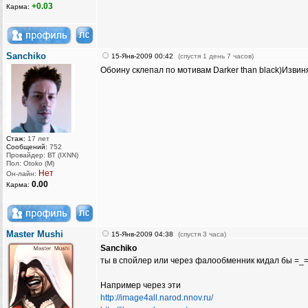
+0.03
Карма:
Sanchiko
15-Янв-2009 00:42
(спустя 1 день 7 часов)
Обоину склепал по мотивам Darker than black)Изви
Стаж:
17 лет
Сообщений:
752
Провайдер: ВТ (IXNN)
Пол: Otoko (M)
Нет
Он-лайн:
0.00
Карма:
Master Mushi
15-Янв-2009 04:38
(спустя 3 часа)
Sanchiko
ты в спойлер или через фалообменник кидал бы =_=
Например через эти
http://image4all.narod.nnov.ru/