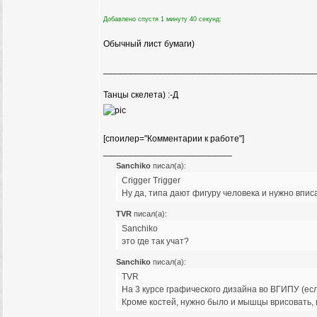
Добавлено спустя 1 минуту 40 секунд:
Обычный лист бумаги)
___________________________________________
Танцы скелета) :-Д
[споилер="Комментарии к работе"]
__________________________
Sanchiko
писал(а):
Crigger Trigger
Ну да, типа дают фигуру человека и нужно вписат
TVR
писал(а):
Sanchiko
это где так учат?
Sanchiko
писал(а):
TVR
На 3 курсе графического дизайна во ВГИПУ (есл
Кроме костей, нужно было и мышцы врисовать, н