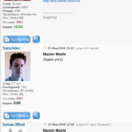
http://ihs.narod.nnov.ru/
Стаж:
18 лет
Сообщений:
1487
Откуда:
СПб
_________________
Провайдер: Неизвестен
[img][/img]
Пол: Otoko (M)
Нет
Он-лайн:
+0.03
Карма:
Sanchiko
15-Янв-2009 10:42
(спустя 6 часов)
Master Mushi
Ладно учту)
Стаж:
17 лет
Сообщений:
752
Провайдер: ВТ (IXNN)
Пол: Otoko (M)
Нет
Он-лайн:
0.00
Карма:
Ionian.Wind
15-Янв-2009 12:58
(спустя 2 часа 16 минут)
Master Mushi