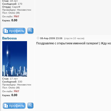
Стаж:
18 лет
Сообщений:
170
Откуда:
СароФ
Провайдер: Неизвестен
Пол: Otoko (M)
Нет
Он-лайн:
0.00
Карма:
Barbossa
08-Апр-2009 23:06
(спустя 10 часов)
Поздравляю с открытием именной галереи! ) Жду но
Стаж:
17 лет
Сообщений:
330
Провайдер: Неизвестен
Пол: Otoko (M)
Нет
Он-лайн:
0.00
Карма: