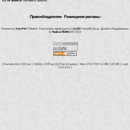
Вы
не можете
скачивать файлы
-
Правообладателям
-
Размещение рекламы
-
Powered by
TorrentPier
© Meithar · Forum engine slightly based on
phpBB
© phpBB Group · Дизайн и Модификации
by
Touki.ru TEAM
2007-2024
[ Execution time: 0.031 sec | MySQL: 0.035 sec (112%) in 14 queries | Mem: 376.27 KB / 1.2 MB / 1.05 MB | Load:
0.4 0.3 0.2 ]