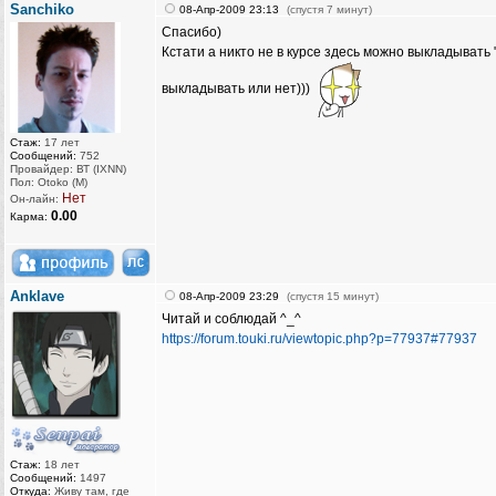
Sanchiko
08-Апр-2009 23:13
(спустя 7 минут)
Спасибо)
Кстати а никто не в курсе здесь можно выкладывать
выкладывать или нет)))
Стаж:
17 лет
Сообщений:
752
Провайдер: ВТ (IXNN)
Пол: Otoko (M)
Нет
Он-лайн:
0.00
Карма:
Anklave
08-Апр-2009 23:29
(спустя 15 минут)
Читай и соблюдай ^_^
https://forum.touki.ru/viewtopic.php?p=77937#77937
Стаж:
18 лет
Сообщений:
1497
Откуда:
Живу там, где