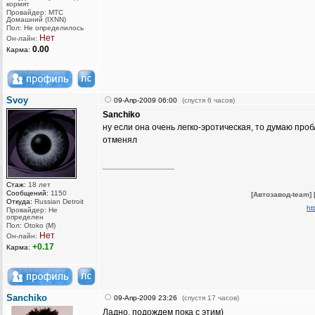
кормят
Провайдер: МТС
Домашний (IXNN)
Пол: Не определилось
Нет
Он-лайн:
0.00
Карма:
Svoy
09-Апр-2009 06:00
(спустя 6 часов)
Sanchiko
ну если она очень легко-эротическая, то думаю проб
отменял
_________________
Стаж:
18 лет
Сообщений:
1150
[Автозавод-team]
Откуда:
Russian Detroit
ht
Провайдер: Не
определен
Пол: Otoko (M)
Нет
Он-лайн:
+0.17
Карма:
Sanchiko
09-Апр-2009 23:26
(спустя 17 часов)
Ладно, подождем пока с этим)