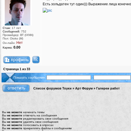
Есть зольдатен тут один))) Выражение лица конечно
Стаж:
17 лет
Сообщений:
752
Провайдер: ВТ (IXNN)
Пол: Otoko (M)
Нет
Он-лайн:
0.00
Карма:
Страница
1
из
33
Показать сообщения:
Список форумов Тоуки
»
Арт Форум
»
Галереи работ
Вы
не можете
начинать темы
Вы
не можете
отвечать на сообщения
Вы
не можете
редактировать свои сообщения
Вы
не можете
удалять свои сообщения
Вы
не можете
голосовать в опросах
Вы
не можете
прикреплять файлы к сообщениям