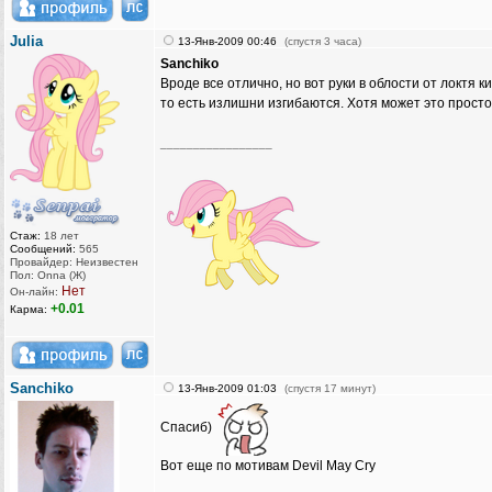
Julia
13-Янв-2009 00:46
(спустя 3 часа)
Sanchiko
Вроде все отлично, но вот руки в облости от локтя 
то есть излишни изгибаются. Хотя может это просто
_________________
Стаж:
18 лет
Сообщений:
565
Провайдер: Неизвестен
Пол: Onna (Ж)
Нет
Он-лайн:
+0.01
Карма:
Sanchiko
13-Янв-2009 01:03
(спустя 17 минут)
Спасиб)
Вот еще по мотивам Devil May Cry