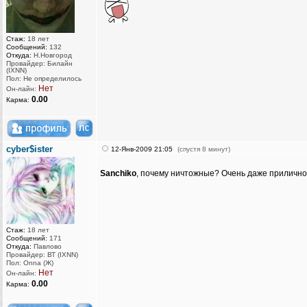
Стаж:
18 лет
Сообщений:
132
Откуда:
Н.Новгород
Провайдер: Билайн
(IXNN)
Пол: Не определилось
Нет
Он-лайн:
0.00
Карма:
cyber$ister
12-Янв-2009 21:05
(спустя 8 минут)
Sanchiko
, почему ничтожные? Очень даже прилично
Стаж:
18 лет
Сообщений:
171
Откуда:
Павлово
Провайдер: ВТ (IXNN)
Пол: Onna (Ж)
Нет
Он-лайн:
0.00
Карма: