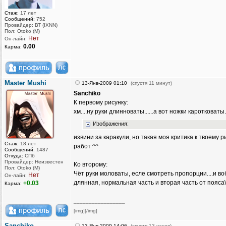
Стаж:
17 лет
Сообщений:
752
Провайдер: ВТ (IXNN)
Пол: Otoko (M)
Нет
Он-лайн:
0.00
Карма:
Master Mushi
13-Янв-2009 01:10
(спустя 11 минут)
Sanchiko
К первому рисунку:
хм....ну руки длинноваты......а вот ножки каротковаты.
Изображения:
извини за каракули, но такая моя критика к твоему р
Стаж:
18 лет
работ ^^
Сообщений:
1487
Откуда:
СПб
Провайдер: Неизвестен
Ко второму:
Пол: Otoko (M)
Чёт руки моловаты, есле смотреть пропорции....и во
Нет
Он-лайн:
длянная, нормальная часть и вторая часть от пояса\
+0.03
Карма:
_________________
[img][/img]
Sanchiko
13-Янв-2009 14:06
(спустя 13 часов)