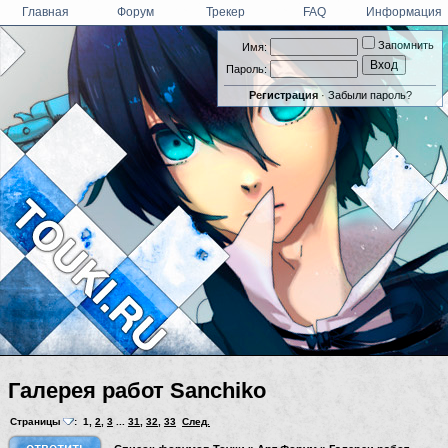
Главная
Форум
Трекер
FAQ
Информация
Запомнить
Имя:
Пароль:
Регистрация
·
Забыли пароль?
Галерея работ Sanchiko
Страницы
:
1
,
2
,
3
...
31
,
32
,
33
След.