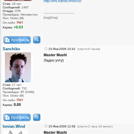
http://ihs.narod.nnov.ru/
Стаж:
18 лет
Сообщений:
1487
Откуда:
СПб
_________________
Провайдер: Неизвестен
[img][/img]
Пол: Otoko (M)
Нет
Он-лайн:
+0.03
Карма:
Sanchiko
15-Янв-2009 10:42
(спустя 6 часов)
Master Mushi
Ладно учту)
Стаж:
17 лет
Сообщений:
752
Провайдер: ВТ (IXNN)
Пол: Otoko (M)
Нет
Он-лайн:
0.00
Карма:
Ionian.Wind
15-Янв-2009 12:58
(спустя 2 часа 16 минут)
Master Mushi