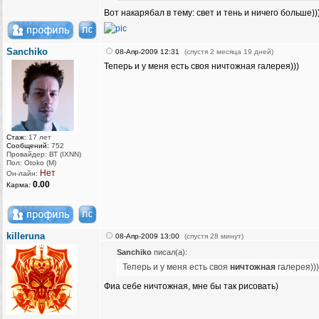
Вот накарябал в тему: свет и тень и ничего больше))
Sanchiko
08-Апр-2009 12:31
(спустя 2 месяца 19 дней)
Теперь и у меня есть своя ничтожная галерея)))
Стаж:
17 лет
Сообщений:
752
Провайдер: ВТ (IXNN)
Пол: Otoko (M)
Нет
Он-лайн:
0.00
Карма:
killeruna
08-Апр-2009 13:00
(спустя 28 минут)
Sanchiko
писал(а):
Теперь и у меня есть своя
ничтожная
галерея)))
Фиа себе ничтожная, мне бы так рисовать)