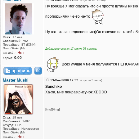
Ну вообще я мог сказать что он просто штаны низко 
пропорциями че-то не-то
Ну вот это из недавнешних))Он конечно не такой об
Стаж:
17 лет
Сообщений:
752
Провайдер: ВТ (IXNN)
Пол: Otoko (M)
Добавлено спустя 17 минут 57 секунд:
Нет
Он-лайн:
0.00
Карма:
Всех лучше у меня получаются НЕНОРМА
Master Mushi
13-Янв-2009 17:32
(спустя 3 часа)
Sanchiko
Ха-ха, мне понрав рисунок XDDDD
_________________
[img][/img]
Стаж:
18 лет
Сообщений:
1487
Откуда:
СПб
Провайдер: Неизвестен
Пол: Otoko (M)
Нет
Он-лайн: