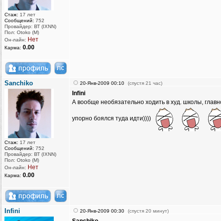
Стаж:
17 лет
Сообщений:
752
Провайдер: ВТ (IXNN)
Пол: Otoko (M)
Нет
Он-лайн:
0.00
Карма:
Sanchiko
20-Янв-2009 00:10
(спустя 21 час)
Infini
А вообще необязательно ходить в худ. школы, главн
упорно боялся туда идти))))
Стаж:
17 лет
Сообщений:
752
Провайдер: ВТ (IXNN)
Пол: Otoko (M)
Нет
Он-лайн:
0.00
Карма:
Infini
20-Янв-2009 00:30
(спустя 20 минут)