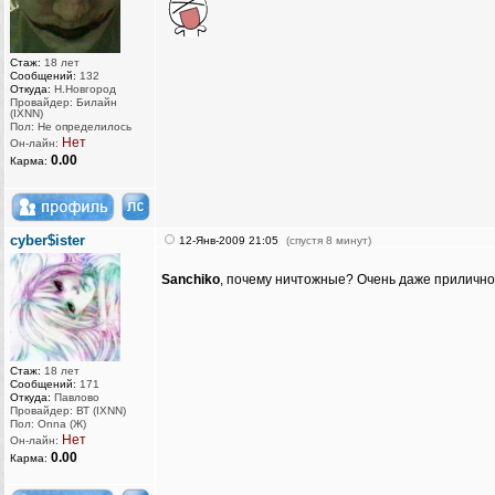
Стаж:
18 лет
Сообщений:
132
Откуда:
Н.Новгород
Провайдер: Билайн
(IXNN)
Пол: Не определилось
Нет
Он-лайн:
0.00
Карма:
cyber$ister
12-Янв-2009 21:05
(спустя 8 минут)
Sanchiko
, почему ничтожные? Очень даже прилично
Стаж:
18 лет
Сообщений:
171
Откуда:
Павлово
Провайдер: ВТ (IXNN)
Пол: Onna (Ж)
Нет
Он-лайн:
0.00
Карма: