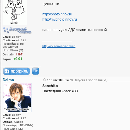
лучше эти:
http://photo.nnov.ru
http://myphoto.nnov.ru
narod.nnov для АДС является внешкой
Стаж:
18 лет
Сообщений:
891
_________________
Провайдер: Не
http://vk.com/ionian.wind
определен
Пол: Otoko (M)
Нет
Он-лайн:
+0.01
Карма:
Deima
15-Янв-2009 14:55
(спустя 1 час 56 минут)
Sanchiko
Последняя класс =ЗЗ
Стаж:
18 лет
Сообщений:
992
Откуда:
Саров
Провайдер: ВТ (IXNN)
Пол: Onna (Ж)