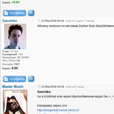
+0.03
Карма:
Sanchiko
15-Янв-2009 00:42
(спустя 1 день 7 часов)
Обоину склепал по мотивам Darker than black)Изви
Стаж:
17 лет
Сообщений:
752
Провайдер: ВТ (IXNN)
Пол: Otoko (M)
Нет
Он-лайн:
0.00
Карма:
Master Mushi
15-Янв-2009 04:38
(спустя 3 часа)
Sanchiko
ты в спойлер или через фалообменник кидал бы =_=
Например через эти
http://image4all.narod.nnov.ru/