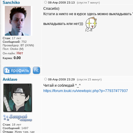
Sanchiko
08-Апр-2009 23:13
(спустя 7 минут)
Спасибо)
Кстати а никто не в курсе здесь можно выкладывать
выкладывать или нет)))
Стаж:
17 лет
Сообщений:
752
Провайдер: ВТ (IXNN)
Пол: Otoko (M)
Нет
Он-лайн:
0.00
Карма:
Anklave
08-Апр-2009 23:29
(спустя 15 минут)
Читай и соблюдай ^_^
https://forum.touki.ru/viewtopic.php?p=77937#77937
Стаж:
18 лет
Сообщений:
1497
Откуда:
Живу там, где