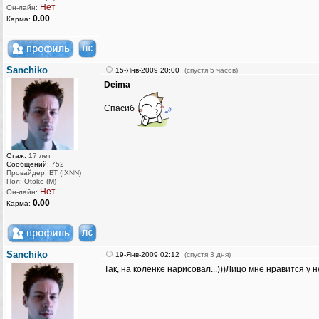
Нет
Он-лайн:
0.00
Карма:
Sanchiko
15-Янв-2009 20:00
(спустя 5 часов)
Deima
Спасиб
Стаж:
17 лет
Сообщений:
752
Провайдер: ВТ (IXNN)
Пол: Otoko (M)
Нет
Он-лайн:
0.00
Карма:
Sanchiko
19-Янв-2009 02:12
(спустя 3 дня)
Так, на коленке нарисовал...)))Лицо мне нравится у н