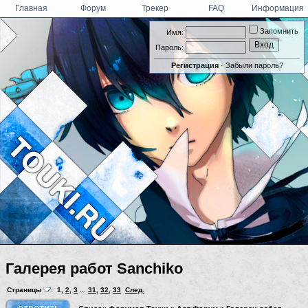
Главная
Форум
Трекер
FAQ
Информация
Запомнить
Имя:
Пароль:
Регистрация
·
Забыли пароль?
Галерея работ Sanchiko
Страницы
:
1
,
2
,
3
...
31
,
32
,
33
След.