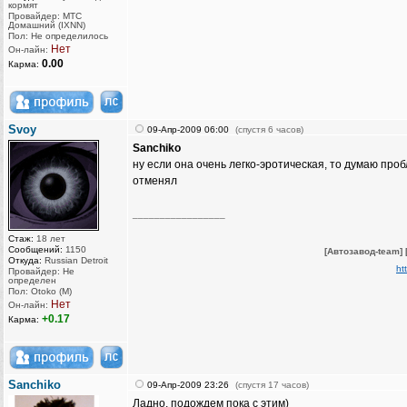
кормят
Провайдер: МТС
Домашний (IXNN)
Пол: Не определилось
Нет
Он-лайн:
0.00
Карма:
Svoy
09-Апр-2009 06:00
(спустя 6 часов)
Sanchiko
ну если она очень легко-эротическая, то думаю проб
отменял
_________________
Стаж:
18 лет
Сообщений:
1150
[Автозавод-team]
Откуда:
Russian Detroit
ht
Провайдер: Не
определен
Пол: Otoko (M)
Нет
Он-лайн:
+0.17
Карма:
Sanchiko
09-Апр-2009 23:26
(спустя 17 часов)
Ладно, подождем пока с этим)