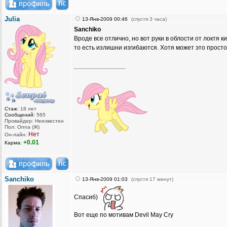
Julia
13-Янв-2009 00:46
(спустя 3 часа)
Sanchiko
Вроде все отлично, но вот руки в облости от локтя 
то есть излишни изгибаются. Хотя может это просто
_________________
Стаж:
18 лет
Сообщений:
565
Провайдер: Неизвестен
Пол: Onna (Ж)
Нет
Он-лайн:
+0.01
Карма:
Sanchiko
13-Янв-2009 01:03
(спустя 17 минут)
Спасиб)
Вот еще по мотивам Devil May Cry