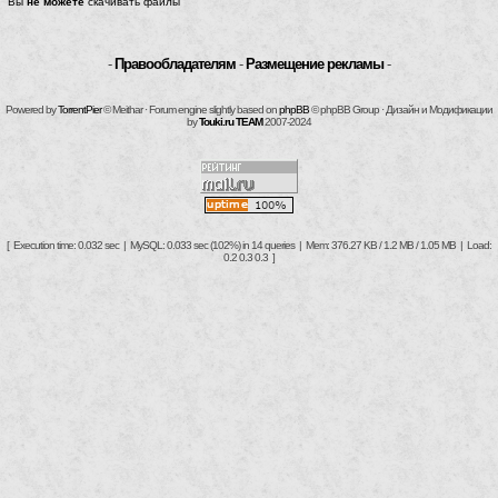
Вы
не можете
скачивать файлы
-
Правообладателям
-
Размещение рекламы
-
Powered by
TorrentPier
© Meithar · Forum engine slightly based on
phpBB
© phpBB Group · Дизайн и Модификации
by
Touki.ru TEAM
2007-2024
[ Execution time: 0.032 sec | MySQL: 0.033 sec (102%) in 14 queries | Mem: 376.27 KB / 1.2 MB / 1.05 MB | Load:
0.2 0.3 0.3 ]