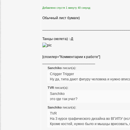
Добавлено спустя 1 минуту 40 секунд:
Обычный лист бумаги)
___________________________________________
Танцы скелета) :-Д
[споилер="Комментарии к работе"]
__________________________
Sanchiko
писал(а):
Crigger Trigger
Ну да, типа дают фигуру человека и нужно вписат
TVR
писал(а):
Sanchiko
это где так учат?
Sanchiko
писал(а):
TVR
На 3 курсе графического дизайна во ВГИПУ (есл
Кроме костей, нужно было и мышцы врисовать, н