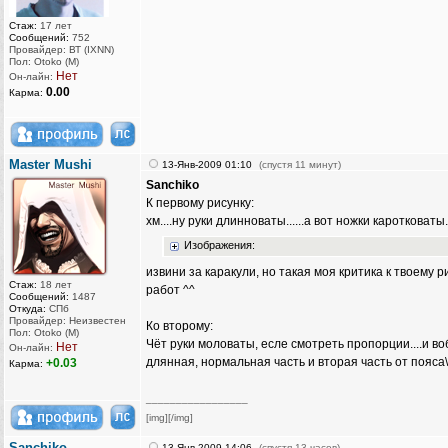
Стаж:
17 лет
Сообщений:
752
Провайдер: ВТ (IXNN)
Пол: Otoko (M)
Нет
Он-лайн:
0.00
Карма:
Master Mushi
13-Янв-2009 01:10
(спустя 11 минут)
Sanchiko
К первому рисунку:
хм....ну руки длинноваты......а вот ножки каротковаты.
Изображения:
извини за каракули, но такая моя критика к твоему р
Стаж:
18 лет
работ ^^
Сообщений:
1487
Откуда:
СПб
Провайдер: Неизвестен
Ко второму:
Пол: Otoko (M)
Чёт руки моловаты, есле смотреть пропорции....и во
Нет
Он-лайн:
длянная, нормальная часть и вторая часть от пояса\
+0.03
Карма:
_________________
[img][/img]
Sanchiko
13-Янв-2009 14:06
(спустя 13 часов)