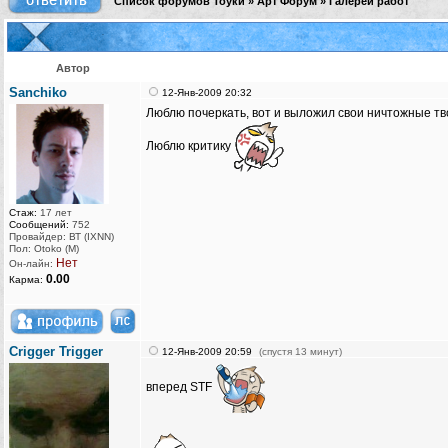
Список форумов Тоуки
»
Арт Форум
»
Галереи работ
Автор
Sanchiko
12-Янв-2009 20:32
Люблю почеркать, вот и выложил свои ничтожные тво
Люблю критику
Стаж:
17 лет
Сообщений:
752
Провайдер: ВТ (IXNN)
Пол: Otoko (M)
Нет
Он-лайн:
0.00
Карма:
Crigger Trigger
12-Янв-2009 20:59
(спустя 13 минут)
вперед STF