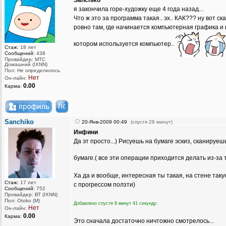
Sanchiko
я закончила горе-художку еще 4 года назад...
Что ж это за программа такая.. эх.. КАК??? ну вот 
ровно там, где начинается компьютерная графика и в
котором используется компьютер..
Стаж:
18 лет
Сообщений:
438
Провайдер: МТС
Домашний (IXNN)
Пол: Не определилось
Нет
Он-лайн:
0.00
Карма:
Sanchiko
20-Янв-2009 00:49
(спустя 28 минут)
Инфини
Да эт просто...) Рисуешь на бумаге эскиз, сканируе
бумаге.( все эти операции приходится делать из-за 
Ха да и вообще, интересная ты такая, на стене так
Стаж:
17 лет
с прогрессом ползти)
Сообщений:
752
Провайдер: ВТ (IXNN)
Пол: Otoko (M)
Добавлено спустя 8 минут 41 секунду:
Нет
Он-лайн:
0.00
Карма:
Это сначала достаточно ничтожно смотрелось...