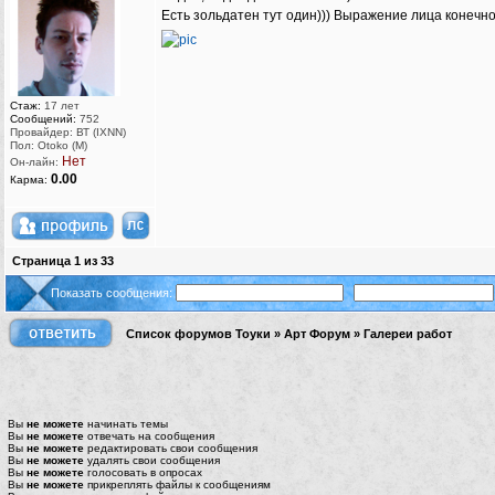
Есть зольдатен тут один))) Выражение лица конечно
Стаж:
17 лет
Сообщений:
752
Провайдер: ВТ (IXNN)
Пол: Otoko (M)
Нет
Он-лайн:
0.00
Карма:
Страница
1
из
33
Показать сообщения:
Список форумов Тоуки
»
Арт Форум
»
Галереи работ
Вы
не можете
начинать темы
Вы
не можете
отвечать на сообщения
Вы
не можете
редактировать свои сообщения
Вы
не можете
удалять свои сообщения
Вы
не можете
голосовать в опросах
Вы
не можете
прикреплять файлы к сообщениям