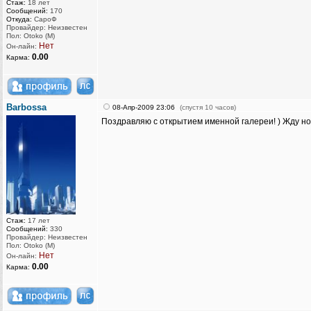
Стаж:
18 лет
Сообщений:
170
Откуда:
СароФ
Провайдер: Неизвестен
Пол: Otoko (M)
Нет
Он-лайн:
0.00
Карма:
Barbossa
08-Апр-2009 23:06
(спустя 10 часов)
Поздравляю с открытием именной галереи! ) Жду но
Стаж:
17 лет
Сообщений:
330
Провайдер: Неизвестен
Пол: Otoko (M)
Нет
Он-лайн:
0.00
Карма: