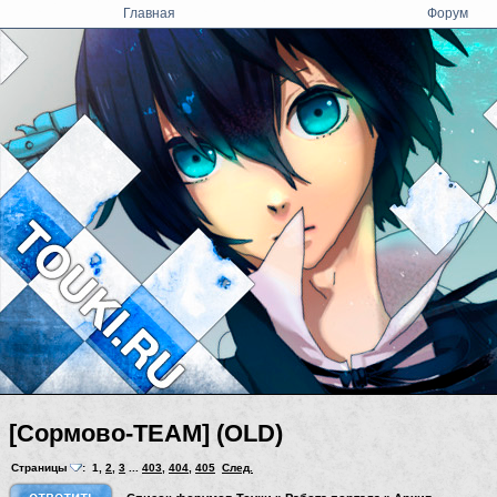
Главная
Форум
[Сормово-TEAM] (OLD)
Страницы
:
1
,
2
,
3
...
403
,
404
,
405
След.