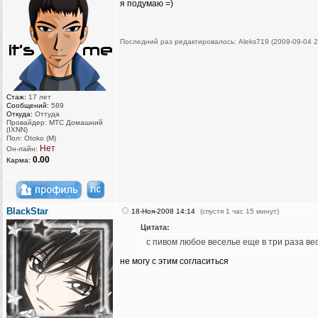
я подумаю =)
Последний раз редактировалось: Aleks719 (2009-09-04 2
Стаж:
17 лет
Сообщений:
589
Откуда:
Оттуда
Провайдер: МТС Домашний
(IXNN)
Пол: Otoko (M)
Нет
Он-лайн:
0.00
Карма:
BlackStar
18-Ноя-2008 14:14
(спустя 1 час 15 минут)
Цитата:
с пивом любое веселье еще в три раза ве
не могу с этим согласиться