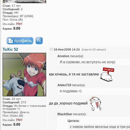
Стаж:
17 лет
Сообщений:
2
Откуда:
НН
Провайдер: ВТ (IXNN)
Пол: Onna (Ж)
Нет
Он-лайн:
0.00
Карма:
ToXic 52
18-Ноя-2008 14:24
(спустя 10 минут)
Arvelon
писал(а):
Я в сормове, но вступать не хочу)
как хочешь, я тя не заставляю
Aleks719
писал(а):
я подумаю =)
Стаж:
18 лет
Сообщений:
273
да да ,хорошо подумай
Откуда:
Из бочки с токсичными
отходами =)
Провайдер: Дом.ru
BlackStar
писал(а):
Пол: Otoko (M)
Нет
Он-лайн:
Цитата:
0.00
Карма:
с пивом любое веселье еще в три р