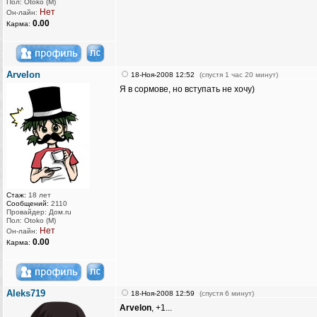
Пол: Otoko (M)
Нет
Он-лайн:
0.00
Карма:
Arvelon
18-Ноя-2008 12:52
(спустя 1 час 20 минут)
Я в сормове, но вступать не хочу)
Стаж:
18 лет
Сообщений:
2110
Провайдер: Дом.ru
Пол: Otoko (M)
Нет
Он-лайн:
0.00
Карма:
Aleks719
18-Ноя-2008 12:59
(спустя 6 минут)
Arvelon
, +1...