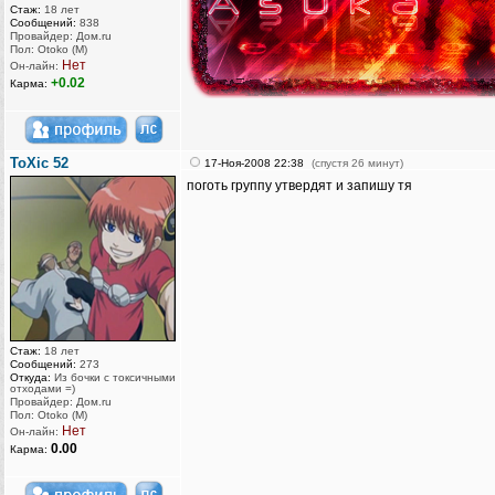
Стаж:
18 лет
Сообщений:
838
Провайдер: Дом.ru
Пол: Otoko (M)
Нет
Он-лайн:
+0.02
Карма:
ToXic 52
17-Ноя-2008 22:38
(спустя 26 минут)
поготь группу утвердят и запишу тя
Стаж:
18 лет
Сообщений:
273
Откуда:
Из бочки с токсичными
отходами =)
Провайдер: Дом.ru
Пол: Otoko (M)
Нет
Он-лайн:
0.00
Карма: