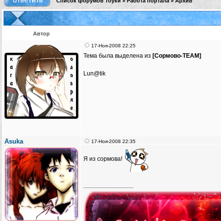
Список форумов Тоуки
»
Работа портала
»
Архив
Автор
17-Ноя-2008 22:25
Тема была выделена из
[Сормово-TEAM]
Lun@tik
Asuka
17-Ноя-2008 22:35
Я из сормова!
_________________