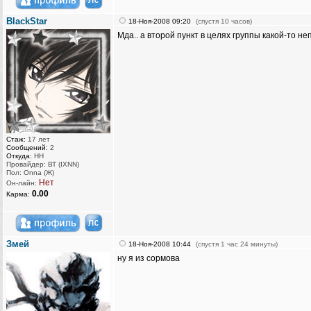
BlackStar
18-Ноя-2008 09:20
(спустя 10 часов)
Мда.. а второй пункт в целях группы какой-то н
Стаж:
17 лет
Сообщений:
2
Откуда:
НН
Провайдер: ВТ (IXNN)
Пол: Onna (Ж)
Нет
Он-лайн:
0.00
Карма:
Змей
18-Ноя-2008 10:44
(спустя 1 час 24 минуты)
ну я из сормова