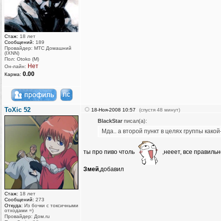
Стаж:
18 лет
Сообщений:
189
Провайдер: МТС Домашний
(IXNN)
Пол: Otoko (M)
Нет
Он-лайн:
0.00
Карма:
ToXic 52
18-Ноя-2008 10:57
(спустя 48 минут)
BlackStar
писал(а):
Мда.. а второй пункт в целях группы како
ты про пиво чтоль
,нееет, все правильн
Змей
,добавил
Стаж:
18 лет
Сообщений:
273
Откуда:
Из бочки с токсичными
отходами =)
Провайдер: Дом.ru