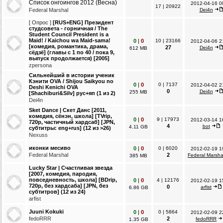
Список онгоингов 2012 (Весна)
2012-04-16 0
17
|
20922
Federal Marshal
Dei4n
[ Опрос ]
[RUS+ENG] Президент
студсовета - горничная / The
Student Council President is a
Maid! / Kaichou wa Maid-sama!
0
|
0
10
|
23166
2012-04-06 2
[комедия, романтика, драма,
27
Dei4n
612 MB
сёдзё] (главы с 1 по 40 / пока 9,
выпуск продолжается) [2005]
zpersona
Сильнейший в истории ученик
Кэнити OVA / Shijou Saikyou no
0
|
0
0
|
7137
2012-04-02 2
Deshi Kenichi OVA
0
Dei4n
255 MB
[Shachiburi&Silv] рус+яп (1 из 2)
Dei4n
Sket Dance | Скет Данс [2011,
комедия, сёнэн, школа] [TVrip,
0
|
0
9
|
17973
2012-03-14 1
720p, частичный хардсаб] [JPN,
4
bot
4.11 GB
субтитры: eng+rus] (12 из >26)
Nexuss
иконки месиво
0
|
0
0
|
6020
2012-02-19 1
Federal Marshal
2
Federal Marsha
385 MB
Lucky Star | Счастливая звезда
[2007, комедия, пародия,
повседневность, школа] [BDrip,
0
|
0
4
|
12176
2012-02-19 1
720p, без хардсаба] [JPN, без
0
arfist
6.86 GB
субтитров] (12 из 24)
arfist
Juuni Kokuki
0
|
0
0
|
5864
2012-02-09 2
fedoRRR
2
fedoRRR
1.35 GB