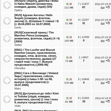
[RUS]По секрету, девочка / Boku
ni Natta Watashi [романтика,
0
|
0
7
|
12437
2011-07-15 0
комедия, драма, сёдзё] (5/5)
67
bot
212 MB
Djalina
[RUS] Адские Ангелы / Hells
Angels [комедия, фэнтези,
0
|
0
4
|
11157
2011-07-15 0
школа] (1, 2(первые 3 главы) / 3)
11
bot
51 MB
[c 18.04.2003 по 16.07.2004]
Dei4n
[RUS]Сказочный принц / The
Marchen Prince [комедия,
0
|
0
6
|
12350
2011-07-15 0
романтика, фэнтези, сёдзё] (4 / 4)
0
bot
145 MB
[2004]
Seiber
[ENG] / The Lucifer and Biscuit
Hammer [экшен, приключения,
комедия, эччи, фэнтези, сёнен,
0
|
0
1
|
6657
2011-07-15 0
сверхестественное, драма] (27
7
bot
73 MB
глав(4 том) / пока 7. Выпуск
продолжается.) [2005-06]
Olenellus
[ENG] Сага о Винланде / Vinland
Saga [ приключения, сэйнэн,
история] (главы 1-58 / из 58,
0
|
0
3
|
10945
2011-07-15 0
выпуск продолжается) [c
4
bot
578 MB
15.07.2005]
Makc
[RUS] Достучаться до тебя / Kimi
ni Todoke [сёдзё, комедия,
0
|
0
6
|
12352
2011-07-15 0
романтика, школа] (1 том / пока
10
bot
81 MB
9, выпуск продолжается) []
Violin
[RUS, ENG] Корзинка фруктов /