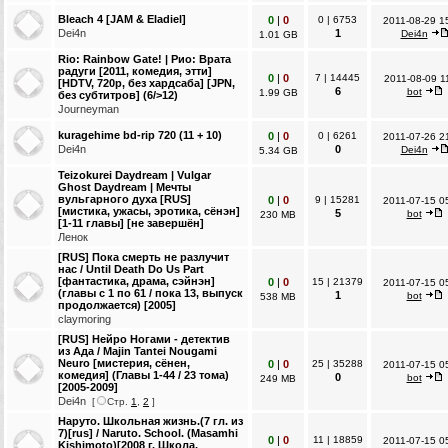
Bleach 4 [JAM & Eladiel]
0
|
0
0
|
6753
2011-08-29 1
Dei4n
1
Dei4n
1.01 GB
Rio: Rainbow Gate! | Рио: Врата
радуги [2011, комедия, этти]
0
|
0
7
|
14445
2011-08-09 1
[HDTV, 720p, без хардсаба] [JPN,
6
bot
1.99 GB
без субтитров] (6/>12)
Journeyman
kuragehime bd-rip 720 (11 + 10)
0
|
0
0
|
6261
2011-07-26 2
Dei4n
0
Dei4n
5.34 GB
Teizokurei Daydream | Vulgar
Ghost Daydream | Мечты
вульгарного духа [RUS]
0
|
0
9
|
15281
2011-07-15 0
[мистика, ужасы, эротика, сёнэн]
5
bot
230 MB
[1-11 главы] [не завершён]
Ленок
[RUS] Пока смерть не разлучит
нас / Until Death Do Us Part
[фантастика, драма, сэйнэн]
0
|
0
15
|
21379
2011-07-15 0
(главы с 1 по 61 / пока 13, выпуск
1
bot
538 MB
продолжается) [2005]
claymoring
[RUS] Нейро Ногами - детектив
из Ада / Majin Tantei Nougami
Neuro [мистерия, сёнен,
0
|
0
25
|
35288
2011-07-15 0
комедия] (Главы 1-44 / 23 тома)
0
bot
249 MB
[2005-2009]
Dei4n
[
Стр.
1
,
2
]
Наруто. Школьная жизнь.(7 гл. из
7)[rus] / Naruto. School. (Masamhi
0
|
0
11
|
18859
2011-07-15 0
Kishimoto)[2008 г. Школа,