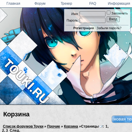
Главная
Форум
Трекер
FAQ
Информация
Запомнить
Имя:
Пароль:
Регистрация
·
Забыли пароль?
Корзина
Список форумов Тоуки
»
Прочие
»
Корзина
»
Страницы
:
1
,
2
,
3
След.