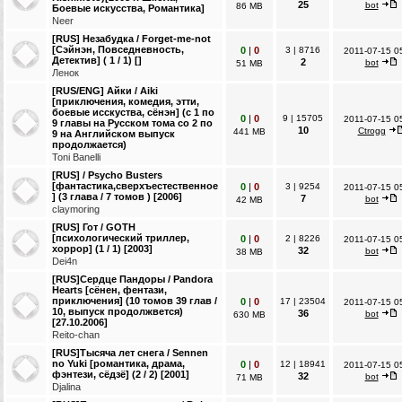
25
bot
86 MB
Боевые искусства, Романтика]
Neer
[RUS] Незабудка / Forget-me-not
[Сэйнэн, Повседневность,
0
|
0
3
|
8716
2011-07-15 0
Детектив] ( 1 / 1) []
2
bot
51 MB
Ленок
[RUS/ENG] Айки / Aiki
[приключения, комедия, этти,
боевые исскуства, сёнэн] (с 1 по
0
|
0
9
|
15705
2011-07-15 0
9 главы на Русском тома со 2 по
10
Ctrogg
441 MB
9 на Английском выпуск
продолжается)
Toni Banelli
[RUS] / Psycho Busters
[фантастика,сверхъестественное
0
|
0
3
|
9254
2011-07-15 0
] (3 глава / 7 томов ) [2006]
7
bot
42 MB
claymoring
[RUS] Гот / GOTH
[психологический триллер,
0
|
0
2
|
8226
2011-07-15 0
хоррор] (1 / 1) [2003]
32
bot
38 MB
Dei4n
[RUS]Сердце Пандоры / Pandora
Hearts [сёнен, фентази,
приключения] (10 томов 39 глав /
0
|
0
17
|
23504
2011-07-15 0
10, выпуск продолжвется)
36
bot
630 MB
[27.10.2006]
Reito-chan
[RUS]Тысяча лет снега / Sennen
no Yuki [романтика, драма,
0
|
0
12
|
18941
2011-07-15 0
фэнтези, сёдзё] (2 / 2) [2001]
32
bot
71 MB
Djalina