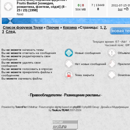
Fruits Basket [комедия,
0
|
0
7
|
13449
2011-07-15 0
романтика, фэнтези, сёдзё] (8 -
8
bot
504 MB
23 / 23) [1998]
Neid
Список форумов Тоуки
»
Прочие
»
Корзина
»
Страницы:
1
,
2
,
3
След.
Текущее время:
07-Авг 
Часовой пояс:
GM
Вы
не можете
начинать темы
Вы
не можете
отвечать на сообщения
Новые сообщения
Объявле
Вы
не можете
редактировать свои
сообщения
Вы
не можете
удалять свои
Нет новых сообщений
Прилепл
сообщения
Вы
не можете
голосовать в опросах
Вы
не можете
прикреплять файлы к
Тема закрыта
Downloa
сообщениям
Вы
можете
скачивать файлы
-
Правообладателям
-
Размещение рекламы
-
Powered by
TorrentPier
© Meithar · Forum engine slightly based on
phpBB
© phpBB Group · Дизайн и Модификации
by
Touki.ru TEAM
2007-2024