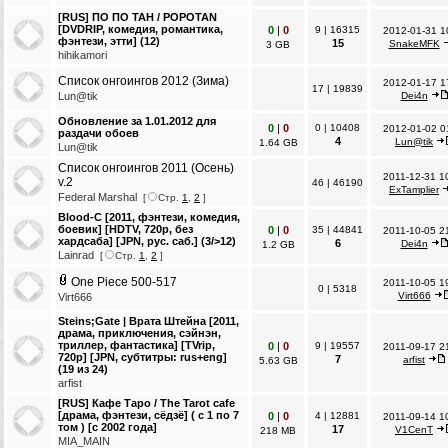
[RUS] ПО ПО ТАН / POPOTAN
[DVDRIP, комедия, романтика,
0
|
0
9
|
16315
2012-01-31 1
фэнтези, этти] (12)
15
SnakeMFK
3 GB
hihikamori
Список онгоингов 2012 (Зима)
2012-01-17 1
17
|
19839
Lun@tik
Dei4n
Обновление за 1.01.2012 для
0
|
0
0
|
10408
2012-01-02 0
раздачи обоев
4
Lun@tik
1.64 GB
Lun@tik
Список онгоингов 2011 (Осень)
2011-12-31 1
v.2
46
|
46190
ExTamplier
Federal Marshal
[
Стр.
1
,
2
]
Blood-C [2011, фэнтези, комедия,
боевик] [HDTV, 720p, без
0
|
0
35
|
44841
2011-10-05 2
хардсаба] [JPN, рус. саб.] (3/>12)
6
Dei4n
1.2 GB
Lainrad
[
Стр.
1
,
2
]
One Piece 500-517
2011-10-05 1
0
|
5318
Virt666
Virt666
Steins;Gate | Врата Штейна [2011,
драма, приключения, сэйнэн,
триллер, фантастика] [TVrip,
0
|
0
9
|
19557
2011-09-17 2
720p] [JPN, субтитры: rus+eng]
7
arfist
5.63 GB
(19 из 24)
arfist
[RUS] Кафе Таро / The Tarot cafe
[драма, фэнтези, сёдзё] ( c 1 по 7
0
|
0
4
|
12881
2011-09-14 1
том ) [с 2002 года]
17
V1CenT
218 MB
MIA_MAIN