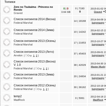
Топики
Zero no Tsukaima - Princess no
0
|
0
0
|
7193
2015-01-02 0
Rondo
0
Graved
3.64 GB
Graved
Список онгоингов 2014 (Весна)
2014-04-09 1
14
|
18168
Federal Marshal
batyrmastyr
Список онгоингов 2014 (Зима)
2014-02-15 2
10
|
14242
Federal Marshal
batyrmastyr
Список онгоингов 2013 (Осень)
2013-10-27 0
17
|
21653
Federal Marshal
batyrmastyr
Список онгоингов 2013 (Лето)
2013-09-01 2
37
|
45403
Arvelon
batyrmastyr
[
Стр.
1
,
2
]
Список онгоингов 2013 (Весна)
2013-04-30 1
V. 1.0
38
|
42029
Master Mushi
Federal Marshal
[
Стр.
1
,
2
]
Список онгоингов 2013 (Зима)
2013-01-21 2
20
|
24834
Federal Marshal
batyrmastyr
Список онгоингов 2012 (Осень)
2012-10-19 0
30
|
36162
Federal Marshal
batyrmastyr
[
Стр.
1
,
2
]
temp2
2012-04-16 2
0
|
5061
MadRock
MadRock