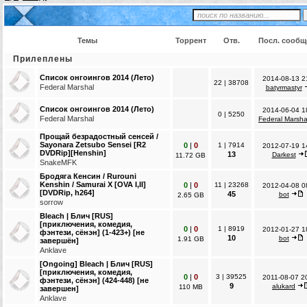
Темы
Торрент
Отв.
Посл. сообщ
Прилеплены
Список онгоингов 2014 (Лето)
2014-08-13 2
22
|
38708
Federal Marshal
batyrmastyr
Список онгоингов 2014 (Лето)
2014-06-04 1
0
|
5250
Federal Marshal
Federal Marsha
Прощай безрадостный сенсей /
Sayonara Zetsubo Sensei [R2
0
|
0
1
|
7914
2012-07-19 1
DVDRip][Henshin]
13
Darkest
11.72 GB
SnakeMFK
Бродяга Кенсин / Rurouni
Kenshin / Samurai X [OVA I,II]
0
|
0
11
|
23268
2012-04-08 0
[DVDRip, h264]
45
bot
2.65 GB
sorrow
Bleach | Блич [RUS]
[приключения, комедия,
0
|
0
1
|
8919
2012-01-27 1
фэнтези, сёнэн] (1-423+) [не
10
bot
1.91 GB
завершён]
Anklave
[Ongoing] Bleach | Блич [RUS]
[приключения, комедия,
0
|
0
3
|
39525
2011-08-07 2
фэнтези, сёнэн] (424-448) [не
9
alukard
110 MB
завершен]
Anklave