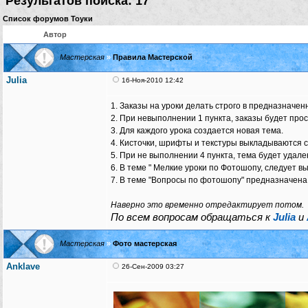
Результатов поиска: 17
Список форумов Тоуки
Автор
Мастерская
»
Правила Мастерской
Julia
16-Ноя-2010 12:42
1. Заказы на уроки делать строго в предназначен
2. При невыполнении 1 пункта, заказы будет прос
3. Для каждого урока создается новая тема.
4. Кисточки, шрифты и текстуры выкладываются с
5. При не выполнении 4 пункта, тема будет удале
6. В теме " Мелкие уроки по Фотошопу, следует 
7. В теме "Вопросы по фотошопу" предназначена д
Наверно это временно отредактирует потом.
По всем вопросам обращаться к
Julia
и
Мастерская
»
Фото мастерская
Anklave
26-Сен-2009 03:27