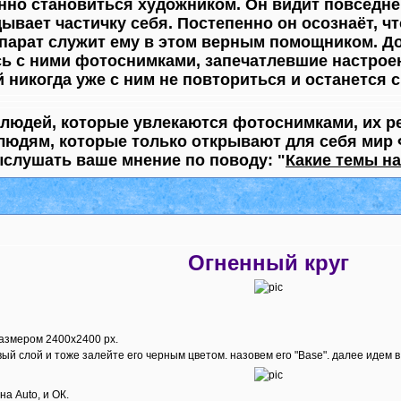
но становиться художником. Он видит повседнев
дывает частичку себя. Постепенно он осознаёт, ч
парат служит ему в этом верным помощником. Дос
ь с ними фотоснимками, запечатлевшие настроен
 никогда уже с ним не повториться и останется с
 людей, которые увлекаются фотоснимками, их р
людям, которые только открывают для себя мир 
ыслушать ваше мнение по поводу: "
Какие темы н
Огненный круг
азмером 2400x2400 px.
 слой и тоже залейте его черным цветом. назовем его "Base". далее идем в Fi
на Auto, и ОК.