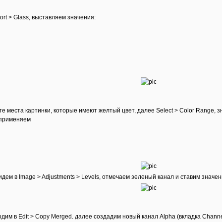
stort > Glass, выставляем значения:
те места картинки, которые имеют желтый цвет, далее Select > Color Range, 
 применяем
идем в Image > Adjustments > Levels, отмечаем зеленый канал и ставим значени
им в Edit > Copy Merged. далее создадим новый канал Alpha (вкладка Channels)