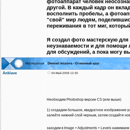
фотоаппарат человек неосознан
другой. В каждый кадр он вкла
восполнить пробелы, а фотоап
"свой" мир людям, поделившис
переживания в тот миг, который
Я создал фото мастерскую для
неузнаваемости и для помощи 
для обсуждений, а пока могу в
Мастерская
»
Demiart lessons - Огненный круг
Anklave
04-Май-2009 12:30
Необходим Photoshop версии CS (или выше)
1) создадим большое, квадратное изображение р
залейте нижний слой черным, затем создайте новый
заходим в Image > Adjustments > Levels нажимаем 