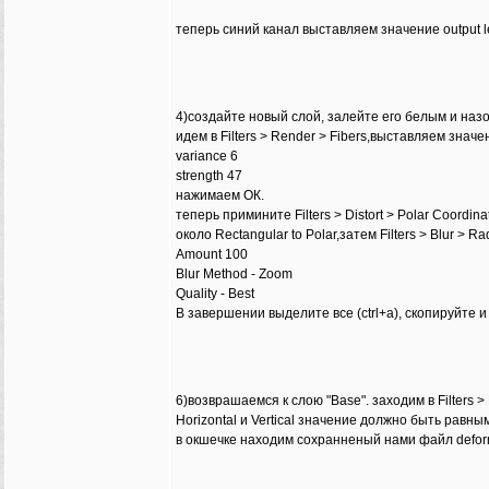
теперь синий канал выставляем значение output l
4)создайте новый слой, залейте его белым и назов
идем в Filters > Render > Fibers,выставляем значе
variance 6
strength 47
нажимаем ОК.
теперь примините Filters > Distort > Polar Coordina
около Rectangular to Polar,затем Filters > Blur > R
Amount 100
Blur Method - Zoom
Quality - Best
В завершении выделите все (ctrl+a), скопируйте и
6)возврашаемся к слою "Base". заходим в Filters > D
Horizontal и Vertical значение должно быть равн
в окшечке находим сохранненый нами файл defor