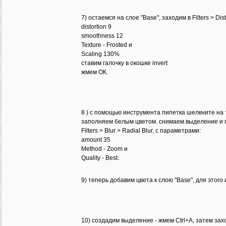
7) остаемся на слое "Base", заходим в Filters > Di
distortion 9
smoothness 12
Texture - Frosted и
Scaling 130%
ставим галочку в окошке invert
жмем ОК.
8 ) с помощью инструмента пипетка шелкните на 
заполняем белым цветом. снимаем выделение и
Filters > Blur > Radial Blur, с параметрами:
amount 35
Method - Zoom и
Quality - Best.
9) теперь добавим цвета к слою "Base", для этого 
10) создадим выделение - жмем Ctrl+A, затем заход