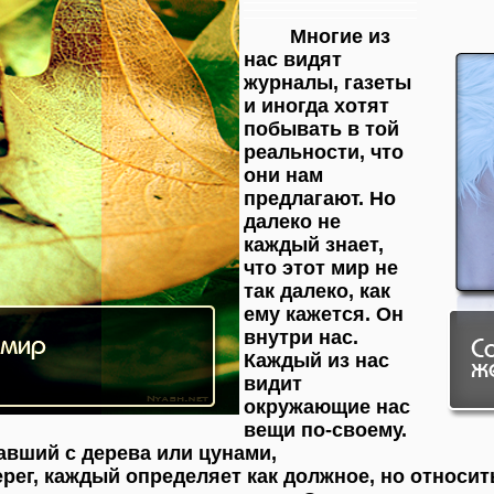
Многие из
нас видят
журналы, газеты
и иногда хотят
побывать в той
реальности, что
они нам
предлагают. Но
далеко не
каждый знает,
что этот мир не
так далеко, как
ему кажется. Он
внутри нас.
Каждый из нас
видит
окружающие нас
вещи по-своему.
павший с дерева или цунами,
ег, каждый определяет как должное, но относитьс