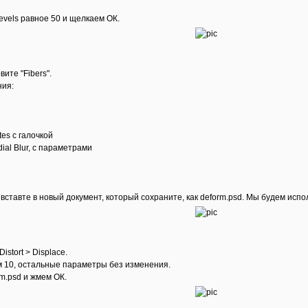
evels равное 50 и щелкаем ОК.
ите "Fibers".
ния:
tes с галочкой
adial Blur, с параметрами
 вставте в новый документ, который сохраните, как deform.psd. Мы будем испо
istort > Displace.
ым 10, остальные параметры без изменения.
m.psd и жмем ОК.