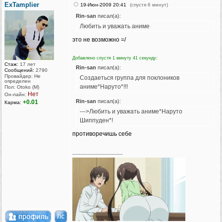
ExTamplier
19-Июн-2009 20:41
(спустя 6 минут)
Rin-san
писал(а):
Любить и уважать аниме
это не возможно =/
Добавлено спустя 1 минуту 41 секунду:
Стаж:
17 лет
Rin-san
писал(а):
Сообщений:
2790
Провайдер: Не
Создаеться группа для поклоников
определен
аниме*Наруто*!!!
Пол: Otoko (M)
Нет
Он-лайн:
Rin-san
писал(а):
+0.01
Карма:
--->Любить и уважать аниме*Наруто
Шиппуден*!
противоречишь себе
_________________