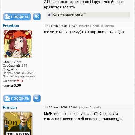
З.Ы.Ы.из всех картинок по Наруто мне больше
нравиться вот эта
Kore wa spoler desu ^^
Freedom
24-Июн-2009 10:47
(спустя 1 день 11 часов)
возмите меня в тиму!)) вот картинка пока одна
Стаж:
17 лет
Сообщений:
844
Откуда:
Бор
Провайдер: ВТ (IXNN)
Пол: Не определилось
Нет
Он-лайн:
0.00
Карма:
Rin-san
29-Июн-2009 16:04
(спустя 5 дней)
Мя!Наконецто я вернулась!)))))))С ролевой
согласна!Список ролей попозже пришлю!)))))