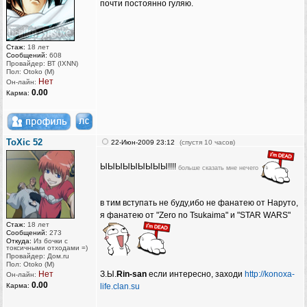
почти постоянно гуляю.
Стаж:
18 лет
Сообщений:
608
Провайдер: ВТ (IXNN)
Пол: Otoko (M)
Нет
Он-лайн:
0.00
Карма:
ToXic 52
22-Июн-2009 23:12
(спустя 10 часов)
ЫЫЫЫЫЫЫЫЫ!!!!
больше сказать мне нечего
в тим вступать не буду,ибо не фанатею от Наруто,
я фанатею от "Zero no Tsukaima" и "STAR WARS"
Стаж:
18 лет
Сообщений:
273
Откуда:
Из бочки с
токсичными отходами =)
Провайдер: Дом.ru
Пол: Otoko (M)
Нет
З.Ы.
Rin-san
если интересно, заходи
http://konoxa-
Он-лайн:
0.00
Карма:
life.clan.su