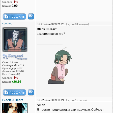
Нет
Он-лайн:
0.00
Карма:
Smith
21-Июн-2009 21:28
(спустя 34 минуты)
Black J Heart
а координатор кто?
_________________
Стаж:
18 лет
Сообщений:
4013
Провайдер: МТС
Домашний (IXNN)
Пол: Otoko (M)
Нет
Он-лайн:
+26.16
Карма:
Black J Heart
22-Июн-2009 13:21
(спустя 15 часов)
Smith
Я просто предложил, а сам подумаю. Сейчас я