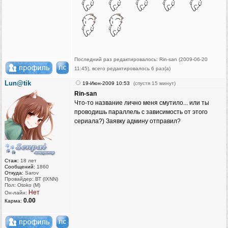
Последний раз редактировалось: Rin-san (2009-06-20
11:45), всего редактировалось 6 раз(а)
Lun@tik
19-Июн-2009 10:53
(спустя 15 минут)
Rin-san
Что-то название лично меня смутило... или ты
проводишь параллель с зависимость от этого
сериала?) Заявку админу отправил?
Стаж:
18 лет
Сообщений:
1860
Откуда:
Sarov
Провайдер: ВТ (IXNN)
Пол: Otoko (M)
Нет
Он-лайн:
0.00
Карма: