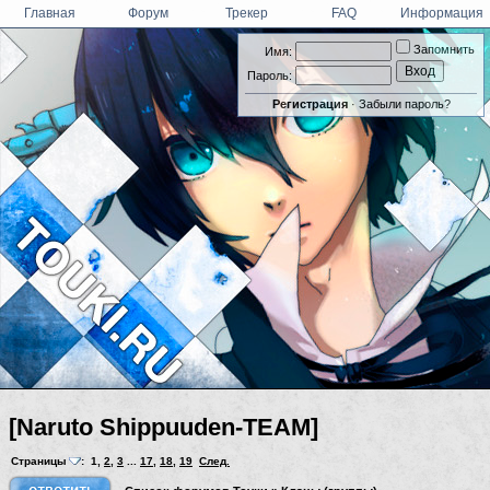
Главная
Форум
Трекер
FAQ
Информация
Запомнить
Имя:
Пароль:
Регистрация
·
Забыли пароль?
[Naruto Shippuuden-TEAM]
Страницы
:
1
,
2
,
3
...
17
,
18
,
19
След.