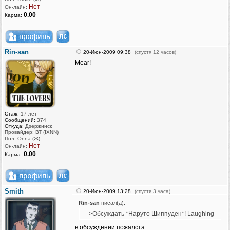
Нет
Он-лайн:
0.00
Карма:
Rin-san
20-Июн-2009 09:38
(спустя 12 часов)
Mear!
Стаж:
17 лет
Сообщений:
374
Откуда:
Дзержинск
Провайдер: ВТ (IXNN)
Пол: Onna (Ж)
Нет
Он-лайн:
0.00
Карма:
Smith
20-Июн-2009 13:28
(спустя 3 часа)
Rin-san
писал(а):
--->Обсуждать *Наруто Шиппуден*! Laughing
в обсуждении пожалста: