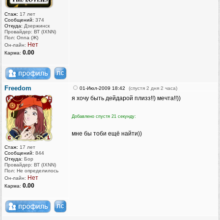
Стаж:
17 лет
Сообщений:
374
Откуда:
Дзержинск
Провайдер: ВТ (IXNN)
Пол: Onna (Ж)
Нет
Он-лайн:
0.00
Карма:
Freedom
01-Июл-2009 18:42
(спустя 2 дня 2 часа)
я хочу быть дейдарой плизз!!) мечта!!))
Добавлено спустя 21 секунду:
мне бы тоби ещё найти))
Стаж:
17 лет
Сообщений:
844
Откуда:
Бор
Провайдер: ВТ (IXNN)
Пол: Не определилось
Нет
Он-лайн:
0.00
Карма: