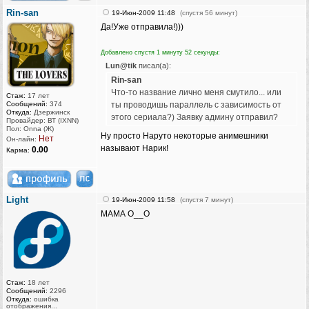
Rin-san
19-Июн-2009 11:48
(спустя 56 минут)
Да!Уже отправила!)))
Добавлено спустя 1 минуту 52 секунды:
Lun@tik
писал(а):
Rin-san
Что-то название лично меня смутило... или
Стаж:
17 лет
Сообщений:
374
ты проводишь параллель с зависимость от
Откуда:
Дзержинск
этого сериала?) Заявку админу отправил?
Провайдер: ВТ (IXNN)
Пол: Onna (Ж)
Ну просто Наруто некоторые анимешники
Нет
Он-лайн:
называют Нарик!
0.00
Карма:
Light
19-Июн-2009 11:58
(спустя 7 минут)
МАМА О__О
Стаж:
18 лет
Сообщений:
2296
Откуда:
ошибка
отображения...