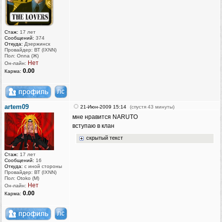
Стаж:
17 лет
Сообщений:
374
Откуда:
Дзержинск
Провайдер: ВТ (IXNN)
Пол: Onna (Ж)
Нет
Он-лайн:
0.00
Карма:
artem09
21-Июн-2009 15:14
(спустя 43 минуты)
мне нравится NARUTO
вступаю в клан
скрытый текст
Стаж:
17 лет
Сообщений:
16
Откуда:
с иной стороны
Провайдер: ВТ (IXNN)
Пол: Otoko (M)
Нет
Он-лайн:
0.00
Карма: