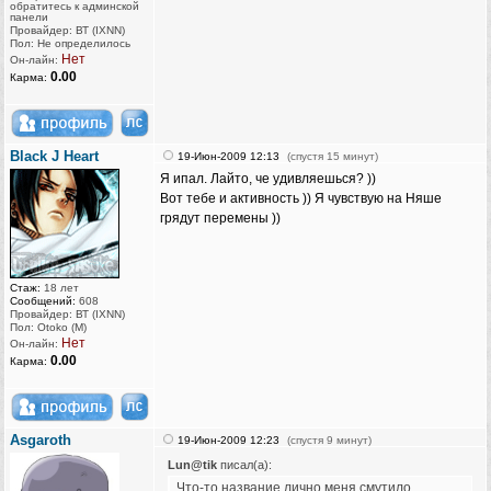
обратитесь к админской
панели
Провайдер: ВТ (IXNN)
Пол: Не определилось
Нет
Он-лайн:
0.00
Карма:
Black J Heart
19-Июн-2009 12:13
(спустя 15 минут)
Я ипал. Лайто, че удивляешься? ))
Вот тебе и активность )) Я чувствую на Няше
грядут перемены ))
Стаж:
18 лет
Сообщений:
608
Провайдер: ВТ (IXNN)
Пол: Otoko (M)
Нет
Он-лайн:
0.00
Карма:
Asgaroth
19-Июн-2009 12:23
(спустя 9 минут)
Lun@tik
писал(а):
Что-то название лично меня смутило