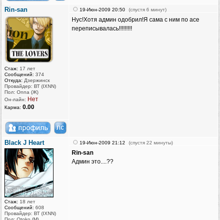
Rin-san
19-Июн-2009 20:50
(спустя 6 минут)
Нус!Хотя админ одобрил!Я сама с ним по асе
переписывалась!!!!!!!!!
Стаж:
17 лет
Сообщений:
374
Откуда:
Дзержинск
Провайдер: ВТ (IXNN)
Пол: Onna (Ж)
Нет
Он-лайн:
0.00
Карма:
Black J Heart
19-Июн-2009 21:12
(спустя 22 минуты)
Rin-san
Админ это....??
Стаж:
18 лет
Сообщений:
608
Провайдер: ВТ (IXNN)
Пол: Otoko (M)