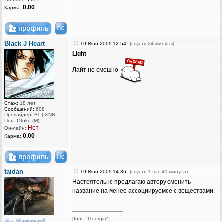
0.00
Карма:
Black J Heart
19-Июн-2009 12:54
(спустя 24 минуты)
Light
Лайт не смешно
Стаж:
18 лет
Сообщений:
608
Провайдер: ВТ (IXNN)
Пол: Otoko (M)
Нет
Он-лайн:
0.00
Карма:
taidan
19-Июн-2009 14:36
(спустя 1 час 41 минута)
Настоятельно предлагаю автору сменить
название на менее ассоциируемое с веществами.
_________________
[font="Georgia"]