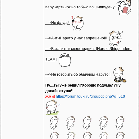
пару картинок,но тобько по шиппудену!
--->Не флудь!
--->АнтиНаруто у нас запрешено!!!
--->Вставить в свою подпись [Naruto Shippuuden-
TEAM]
--->Не говорить об обычном Наруто!!!
Ну....ты уже решил?Хорошо подумал?Ну
давай,вступай!
Жми!
https://forum.touki.ru/groupcp.php?g=510