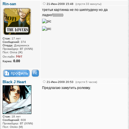
Rin-san
21-Июн-2009 15:48
(спустя 33 минуты)
третья картинка не по шиппудену но да
ладно!)))))))))
Стаж:
17 лет
Сообщений:
374
Откуда:
Дзержинск
Провайдер: ВТ (IXNN)
Пол: Onna (Ж)
Нет
Он-лайн:
0.00
Карма:
Black J Heart
21-Июн-2009 20:53
(спустя 5 часов)
Предлагаю замутить ролевку.
Стаж:
18 лет
Сообщений:
608
Провайдер: ВТ (IXNN)
Пол: Otoko (M)