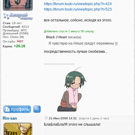
https://forum.touki.ru/viewtopic.php?t=424
https://forum.touki.ru/viewtopic.php?t=523
все остальное, собсно, исходя из этого.
Стаж:
18 лет
Сообщений:
4013
Провайдер: МТС
Добавлено спустя 1 минуту 58 секунд:
Домашний (IXNN)
Пол: Otoko (M)
Black J Heart
писал(а):
Нет
Он-лайн:
Я чувствую на Няше грядут перемены ))
+26.16
Карма:
посредственность лучше снобизма...
_________________
Rin-san
21-Июн-2009 14:31
(спустя 1 день 1 час)
БлаБлаБла!Я этого не слышала!