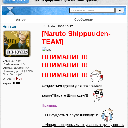
Список форумов Тоуки
»
Кланы (группы)
Автор
Сообщение
Rin-san
19-Июн-2009 10:37
[Naruto Shippuuden-
TEAM]
ВНИМАНИЕ!!!
Стаж:
17 лет
ВНИМАНИЕ!!!
Сообщений:
374
Откуда:
Дзержинск
Провайдер: ВТ (IXNN)
ВНИМАНИЕ!!!
Пол: Onna (Ж)
Нет
Он-лайн:
0.00
Карма:
Создаеться группа для поклоников
аниме*Наруто Шиппуден*!!!
Правила:
--->Обсуждать *Наруто Шиппуден*!
--->Когда заходишь или вступаешь а группу оставь