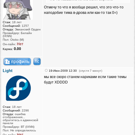
Отмечу то что я вообще решил, что это что-то
наподобие тима в-дрова или как-то так 0=)
Стаж:
18 лет
Сообщений:
1257
Откуда:
Эвианский Орден
Провайдер: Билайн
(IXNN)
Пол: Otoko (M)
Нет
Он-лайн:
0.00
Карма:
Light
19-Июн-2009 12:30
(спустя 7 минут)
мы все скоро станем нариками если такие темы
будут XDDDD
Стаж:
18 лет
Сообщений:
2296
Откуда:
ошибка
отображения...
обратитесь к админской
панели
Провайдер: ВТ (IXNN)
Пол: Не определилось
Нет
Он-лайн: