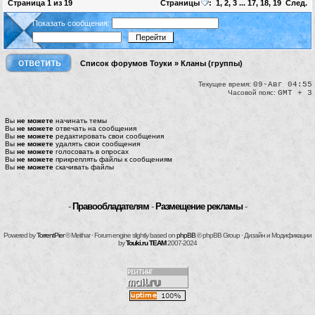
Страница
1
из
19
Страницы
:
1
,
2
,
3
...
17
,
18
,
19
След.
Показать сообщения:
Список форумов Тоуки
»
Кланы (группы)
Текущее время:
09-Авг 04:55
Часовой пояс:
GMT + 3
Вы
не можете
начинать темы
Вы
не можете
отвечать на сообщения
Вы
не можете
редактировать свои сообщения
Вы
не можете
удалять свои сообщения
Вы
не можете
голосовать в опросах
Вы
не можете
прикреплять файлы к сообщениям
Вы
не можете
скачивать файлы
-
Правообладателям
-
Размещение рекламы
-
Powered by
TorrentPier
© Meithar · Forum engine slightly based on
phpBB
© phpBB Group · Дизайн и Модификации
by
Touki.ru TEAM
2007-2024