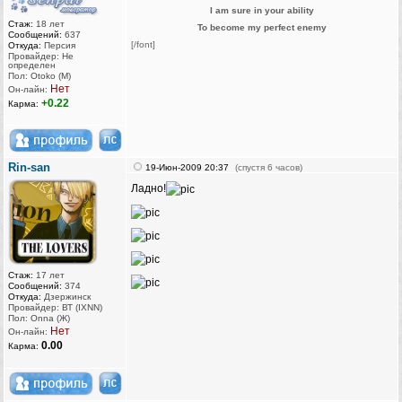
I am sure in your ability
Стаж:
18 лет
To become my perfect enemy
Сообщений:
637
[/font]
Откуда:
Персия
Провайдер: Не
определен
Пол: Otoko (M)
Нет
Он-лайн:
+0.22
Карма:
Rin-san
19-Июн-2009 20:37
(спустя 6 часов)
Ладно!
Стаж:
17 лет
Сообщений:
374
Откуда:
Дзержинск
Провайдер: ВТ (IXNN)
Пол: Onna (Ж)
Нет
Он-лайн:
0.00
Карма: