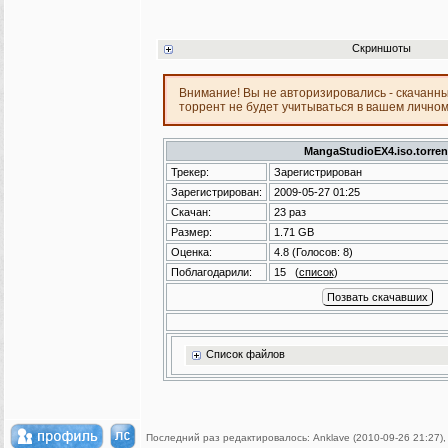
Скриншоты
Внимание! Вы не авторизировались - скачанн
торрент не будет учитываться в вашем лично
MangaStudioEX4.iso.torren
Трекер:
Зарегистрирован
Зарегистрирован:
2009-05-27 01:25
Скачан:
23 раз
Размер:
1.71 GB
Оценка:
4.8
(Голосов:
8
)
Поблагодарили:
15
(
список
)
Список файлов
Последний раз редактировалось: Anklave (2010-09-26 21:27),