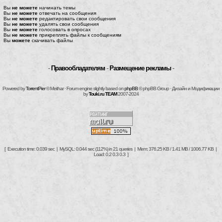
Вы
не можете
начинать темы
Вы
не можете
отвечать на сообщения
Вы
не можете
редактировать свои сообщения
Вы
не можете
удалять свои сообщения
Вы
не можете
голосовать в опросах
Вы
не можете
прикреплять файлы к сообщениям
Вы
можете
скачивать файлы
-
Правообладателям
-
Размещение рекламы
-
Powered by
TorrentPier
© Meithar · Forum engine slightly based on
phpBB
© phpBB Group · Дизайн и Модификации
by
Touki.ru TEAM
2007-2024
[ Execution time: 0.039 sec | MySQL: 0.044 sec (112%) in 21 queries | Mem: 376.25 KB / 1.41 MB / 1006.77 KB |
Load: 0.2 0.3 0.3 ]