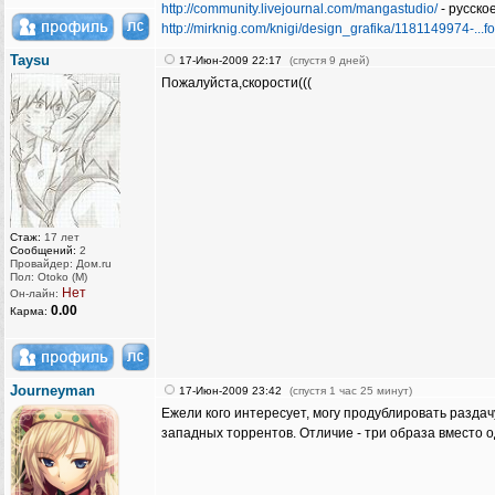
http://community.livejournal.com/mangastudio/
- русско
http://mirknig.com/knigi/design_grafika/1181149974-...
Taysu
17-Июн-2009 22:17
(спустя 9 дней)
Пожалуйста,скорости(((
Стаж:
17 лет
Сообщений:
2
Провайдер: Дом.ru
Пол: Otoko (M)
Нет
Он-лайн:
0.00
Карма:
Journeyman
17-Июн-2009 23:42
(спустя 1 час 25 минут)
Ежели кого интересует, могу продублировать раздачу
западных торрентов. Отличие - три образа вместо о