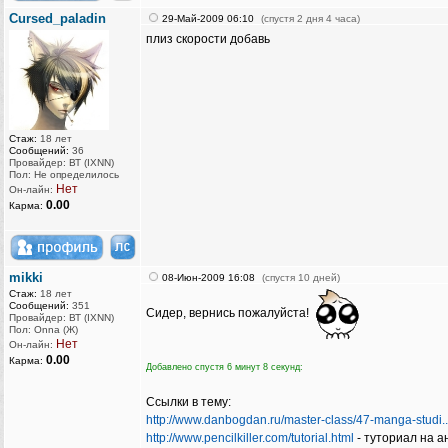
Cursed_paladin
29-Май-2009 06:10
(спустя 2 дня 4 часа)
плиз скорости добавь
Стаж:
18 лет
Сообщений:
36
Провайдер: ВТ (IXNN)
Пол: Не определилось
Нет
Он-лайн:
0.00
Карма:
mikki
08-Июн-2009 16:08
(спустя 10 дней)
Стаж:
18 лет
Сообщений:
351
Сидер, вернись пожалуйста!
Провайдер: ВТ (IXNN)
Пол: Onna (Ж)
Нет
Он-лайн:
0.00
Карма:
Добавлено спустя 6 минут 8 секунд:
Ссылки в тему:
http://www.danbogdan.ru/master-class/47-manga-studi..
http://www.pencilkiller.com/tutorial.html
- туториал на ан