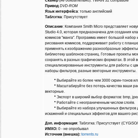
Сканер
(
не обязательно
): TWAIN 32 compatible
Привод
DVD-ROM
Язык интерфейса
: только английский
Таблэтка
: Присутствует
Описание
: Компания Smith Micro представляет но
Studio 4.0, которая предназначена для создания кл
комиксов "манга". Программа имеет большой набор 
рисования комиксов, поддерживает работу с планш
применять к изображению разнообразные эффекты
библиотеку шаблонов страниц. Готовые проекты мо
сохранять в разных графических форматах. В этой
специализированные инструменты для работы с цв
наборы фильтров, разные векторные инструменты.
*
Выбирайте из более чем 3000 скрин-тонов ил
*
Масштабируйте без потерь качества ваши ра
векторные.
*
Экспорт в широкий выбор форматов: bmp, jpeg, pn
*
Работайте с неограниченным числом слоёв.
*
Выбирайте из набора улучшенных фильтров 
искажений и специальных эффектов для вашего рис
Доп. информация
: Таблэтка: Присутствует (CYGiSO/se
ИМХО:
0 - не опробывал
Источник (внешка):
torrents.ru