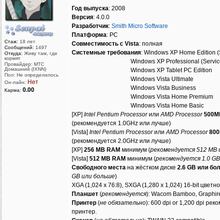
Год выпуска
: 2008
Версия
: 4.0.0
Разработчик
:
Smith Micro Software
Платформа
: PC
Стаж:
18 лет
Совместимость с Vista
: полная
Сообщений:
1497
Системные требования
: Windows XP Home Edition (
Откуда:
Живу там, где
кормят
Windows XP Professional (Service P
Провайдер: МТС
Домашний (IXNN)
Windows XP Tablet PC Edition
Пол: Не определилось
Windows Vista Ultimate
Нет
Он-лайн:
Windows Vista Business
0.00
Карма:
Windows Vista Home Premium
Windows Vista Home Basic
[XP]
Intel Pentium Processor
или
AMD Processor
500M
(рекомендуется 1.0GHz или лучше)
[Vista]
Intel Pentium Processor
или
AMD Processor
80
(рекомендуется 2.0GHz или лучше)
[XP]
256 MB RAM
минимум (
рекомендуется 512 MB 
[Vista]
512 MB RAM
минимум (
рекомендуется 1.0 GB
Свободного места
на жёстком диске
2.6 GB или бо
GB или больше
)
XGA (1,024 x 76:8), SXGA (1,280 x 1,024) 16-bit цвет
Планшет
(
рекомендуется
): Wacom Bamboo, Graphire, 
Принтер
(
не обязательно
): 600 dpi or 1,200 dpi р
принтер.