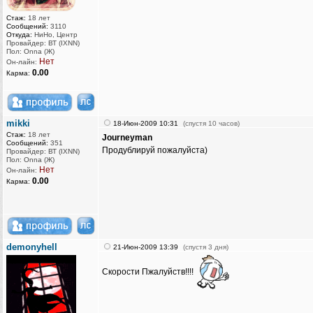
Стаж:
18 лет
Сообщений:
3110
Откуда:
НиНо, Центр
Провайдер: ВТ (IXNN)
Пол: Onna (Ж)
Нет
Он-лайн:
0.00
Карма:
mikki
18-Июн-2009 10:31
(спустя 10 часов)
Стаж:
18 лет
Journeyman
Сообщений:
351
Продублируй пожалуйста)
Провайдер: ВТ (IXNN)
Пол: Onna (Ж)
Нет
Он-лайн:
0.00
Карма:
demonyhell
21-Июн-2009 13:39
(спустя 3 дня)
Скорости Пжалуйств!!!!