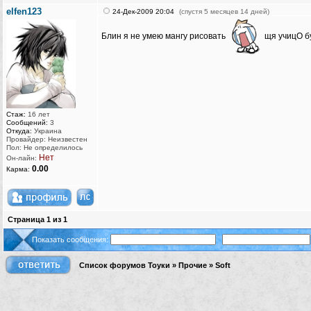
elfen123
24-Дек-2009 20:04
(спустя 5 месяцев 14 дней)
Блин я не умею мангу рисовать
щя учицО б
Стаж:
16 лет
Сообщений:
3
Откуда:
Украина
Провайдер: Неизвестен
Пол: Не определилось
Нет
Он-лайн:
0.00
Карма:
Страница
1
из
1
Показать сообщения:
Список форумов Тоуки
»
Прочие
»
Soft