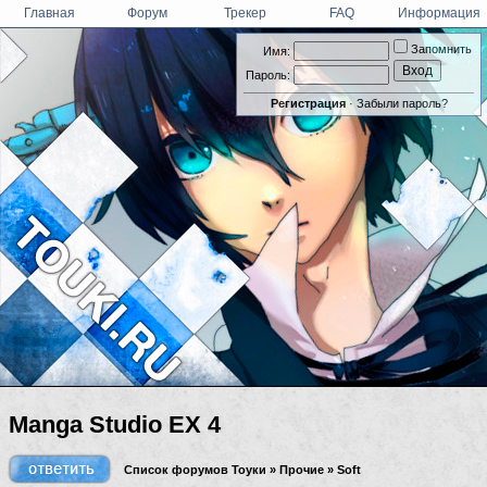
Главная
Форум
Трекер
FAQ
Информация
Запомнить
Имя:
Пароль:
Регистрация
·
Забыли пароль?
Manga Studio EX 4
Список форумов Тоуки
»
Прочие
»
Soft