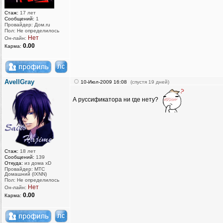
Стаж:
17 лет
Сообщений:
1
Провайдер: Дом.ru
Пол: Не определилось
Нет
Он-лайн:
0.00
Карма:
AvellGray
10-Июл-2009 16:08
(спустя 19 дней)
А руссификатора ни где нету?
Стаж:
18 лет
Сообщений:
139
Откуда:
из дома xD
Провайдер: МТС
Домашний (IXNN)
Пол: Не определилось
Нет
Он-лайн:
0.00
Карма: