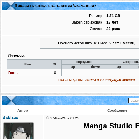
Показать список качающих/скачавших
Размер:
1.71 GB
Зарегистрирован:
17 лет
Скачан:
23 раза
Полного источника не было:
5 лет 1 месяц
Личеров
:
Передано
Скорост
Имя
%
up
down
up
Гость
0
-
-
-
показаны данные
только за текущую сессию
Автор
Сообщение
Anklave
27-Май-2009 01:25
Manga Studio 