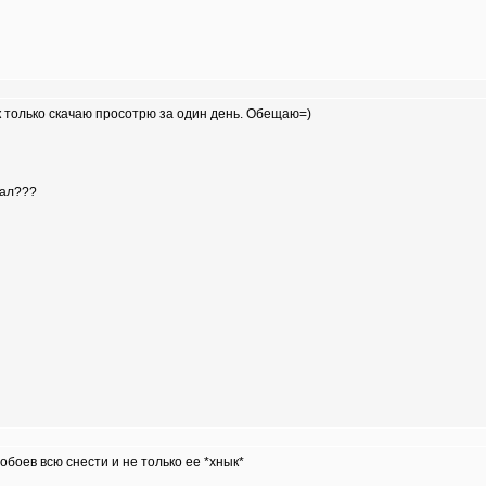
 только скачаю просотрю за один день. Обещаю=)
дал???
обоев всю снести и не только ее *хнык*