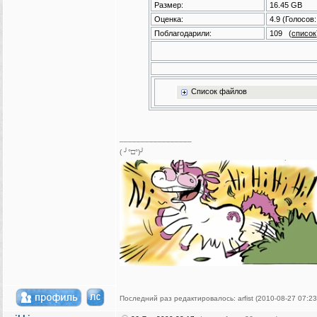
Размер:
16.45 GB
Оценка:
4.9
(Голосов
Поблагодарили:
109
(
список
Список файлов
_________________
( ╯°□°)╯
Последний раз редактировалось: arfist (2010-08-27 07:23