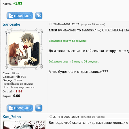
+1.83
Карма:
Sanosuke
26-Янв-2009 22:47
(спустя 29 минут)
arfist
ну наконец то выложил!!=) СПАСИБО=) Как
Добавлено спустя 52 секунды:
Да и скока ты скачал с той ссылки которую я те 
Добавлено спустя 3 минуты 53 секунды:
А что будет если открыть список???
Стаж:
18 лет
Сообщений:
604
Откуда:
Токио
Провайдер: ВТ (IXNN)
Пол: Не определилось
Нет
Он-лайн:
0.00
Карма:
Kas_7sins
27-Янв-2009 15:05
(спустя 16 часов)
Вот ведь чтоб скачать придеться свою колекцию 