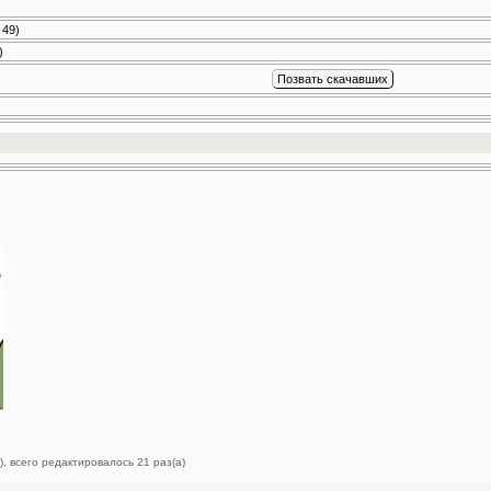
:
49
)
)
), всего редактировалось 21 раз(а)