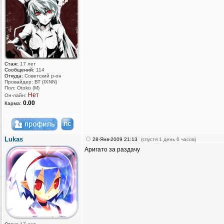
Стаж:
17 лет
Сообщений:
114
Откуда:
Советский р-он
Провайдер: ВТ (IXNN)
Пол: Otoko (M)
Нет
Он-лайн:
0.00
Карма:
Lukas
28-Янв-2009 21:13
(спустя 1 день 6 часов)
Аригато за раздачу