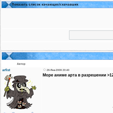
Показать список качающих/скачавших
Автор
arfist
26-Янв-2009 20:40
Море аниме арта в разрешении >1