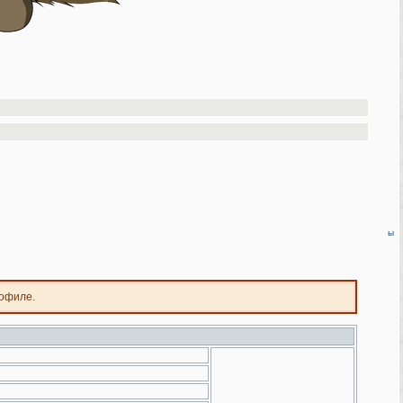
ы
рофиле.