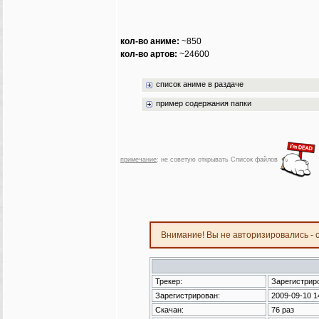
кол-во аниме:
~850
кол-во артов:
~24600
список аниме в раздаче
пример содержания папки
примечание
: не советую открывать Список файлов
Внимание! Вы не авторизировались - 
Трекер:
Зарегистрир
Зарегистрирован:
2009-09-10 1
Скачан:
76 раз