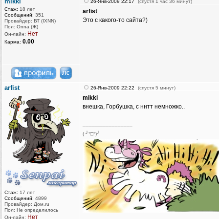
mikki
26-Янв-2009 22:17
(спустя 1 час 36 минут)
Стаж:
18 лет
arfist
Сообщений:
351
Это с какого-то сайта?)
Провайдер: ВТ (IXNN)
Пол: Onna (Ж)
Нет
Он-лайн:
0.00
Карма:
arfist
26-Янв-2009 22:22
(спустя 5 минут)
mikki
внешка, Горбушка, с ннтт немножко..
_________________
( ╯°□°)╯
Стаж:
17 лет
Сообщений:
4899
Провайдер: Дом.ru
Пол: Не определилось
Нет
Он-лайн: