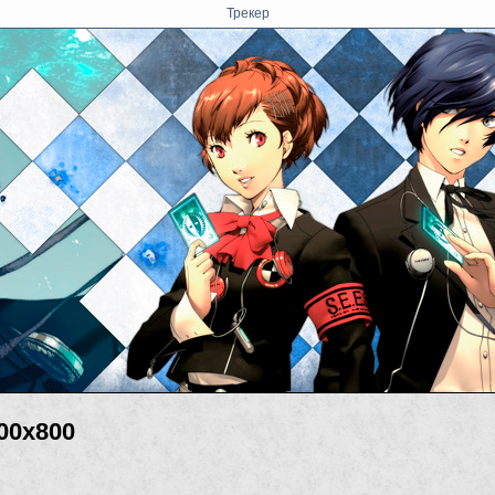
Трекер
00x800