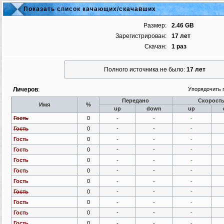
Показать список качающих/скачавших
Размер:
2.46 GB
Зарегистрирован:
17 лет
Скачан:
1 раз
Полного источника не было:
17 лет
Личеров
:
Упорядочить 
Передано
Скорост
Имя
%
up
down
up
Гость
0
-
-
-
Гость
0
-
-
-
Гость
0
-
-
-
Гость
0
-
-
-
Гость
0
-
-
-
Гость
0
-
-
-
Гость
0
-
-
-
Гость
0
-
-
-
Гость
0
-
-
-
Гость
0
-
-
-
Гость
0
-
-
-