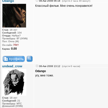
Odango
08-Авг-2008 06:18
(спустя 2 часа 30 минут)
Классный фильм. Мне очень понравился!
Стаж:
18 лет
Сообщений:
104
Откуда:
HaNya?
Провайдер: ВТ (IXNN)
Пол: Onna (Ж)
Нет
Он-лайн:
0.00
Карма:
undead_crow
08-Авг-2008 13:12
(спустя 6 часов)
Odango
угу, мне тоже.
Стаж:
18 лет
Сообщений:
21
Провайдер: МТС
Домашний (IXNN)