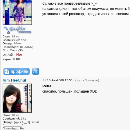
бу. какие все привередливые >_<
на самом деле, я тож об этом подумала, но менять б
уж зашел такой разговор, отредактировала. спешил
Стаж:
18 лет
Сообщений:
553
Откуда:
NNov
Провайдер: ВТ (IXNN)
Пол: Onna (Ж)
Нет
Он-лайн:
0.00
Карма:
Kim HeeChul
10-Авг-2008 15:55
(спустя 3 минуты)
Reira
спасибо, польщен, польщен XDD
Стаж:
18 лет
Сообщений:
171
Откуда:
[дуст >__<] Seoul
^__________^
Провайдер: Не