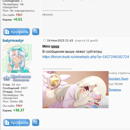
Сообщений:
1
Провайдер: Не
определен
_________________
Пол: Не определилось
Нет
Hhhhhh
Он-лайн:
+0.01
Карма:
batyrmastyr
16-Ноя-2023 21:43
(спустя 14 дней)
Mimi gggg
В сообщении выше лежат субтитры
https://forum.touki.ru/viewtopic.php?p=182724#182724
_________________
я несу глупост
Gundam Team
Yuri TEAM
Стаж:
18 лет
Сообщений:
6607
Термины
Откуда:
Sekai
Провайдер: Не
определен
Пол: Otoko (M)
Нет
Он-лайн:
+36.37
Карма: