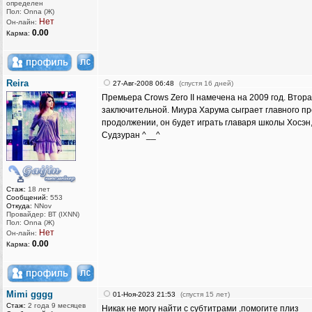
определен
Пол: Onna (Ж)
Нет
Он-лайн:
0.00
Карма:
Reira
27-Авг-2008 06:48
(спустя 16 дней)
Премьера Crows Zero II намечена на 2009 год. Втора
заключительной. Миура Харума сыграет главного пр
продолжении, он будет играть главаря школы Хосэн
Судзуран ^__^
Стаж:
18 лет
Сообщений:
553
Откуда:
NNov
Провайдер: ВТ (IXNN)
Пол: Onna (Ж)
Нет
Он-лайн:
0.00
Карма:
Mimi gggg
01-Ноя-2023 21:53
(спустя 15 лет)
Стаж:
2 года 9 месяцев
Никак не могу найти с субтитрами ,помогите плиз