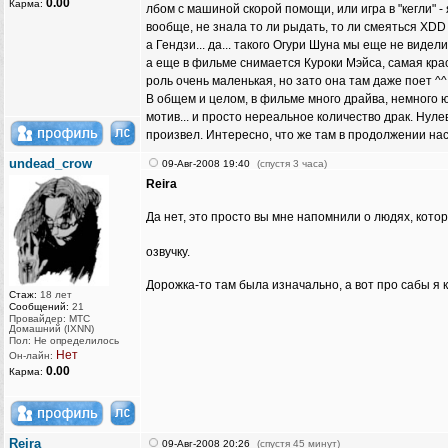
0.00
Карма:
лбом с машиной скорой помощи, или игра в "кегли" - 
вообще, не знала то ли рыдать, то ли смеяться XDD
а Гендзи... да... такого Огури Шуна мы еще не видели
а еще в фильме снимается Куроки Мэйса, самая крас
роль очень маленькая, но зато она там даже поет ^^
В общем и целом, в фильме много драйва, немного ю
мотив... и просто нереальное количество драк. Нул
произвел. Интересно, что же там в продолжении нас
undead_crow
09-Авг-2008 19:40
(спустя 3 часа)
Reira
Да нет, это просто вы мне напомнили о людях, кот
озвучку.
Дорожка-то там была изначально, а вот про сабы я 
Стаж:
18 лет
Сообщений:
21
Провайдер: МТС
Домашний (IXNN)
Пол: Не определилось
Нет
Он-лайн:
0.00
Карма:
Reira
09-Авг-2008 20:26
(спустя 45 минут)