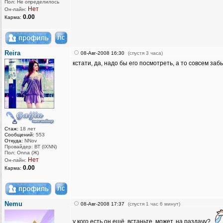
Пол: Не определилось
Нет
Он-лайн:
0.00
Карма:
Reira
08-Авг-2008 16:30
(спустя 3 часа)
кстати, да, надо бы его посмотреть, а то совсем забы
Стаж:
18 лет
Сообщений:
553
Откуда:
NNov
Провайдер: ВТ (IXNN)
Пол: Onna (Ж)
Нет
Он-лайн:
0.00
Карма:
Nemu
08-Авг-2008 17:37
(спустя 1 час 6 минут)
у кого есть он ещё, встаньте, может, на раздачу?