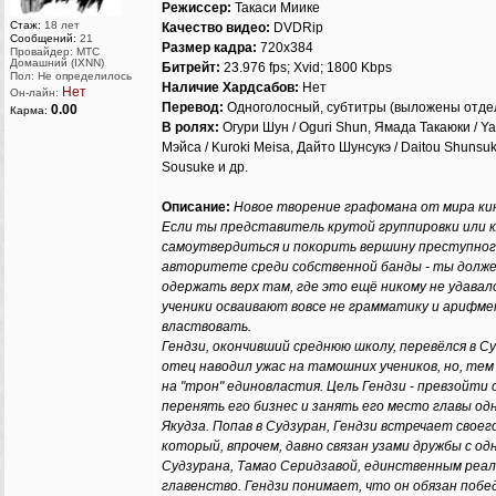
Режиссер:
Такаси Миике
Стаж:
18 лет
Качество видео:
DVDRip
Сообщений:
21
Размер кадра:
720x384
Провайдер: МТС
Домашний (IXNN)
Битрейт:
23.976 fps; Xvid; 1800 Kbps
Пол: Не определилось
Наличие Хардсабов:
Нет
Нет
Он-лайн:
Перевод:
Одноголосный, субтитры (выложены отде
0.00
Карма:
В ролях:
Огури Шун / Oguri Shun, Ямада Такаюки / Y
Мэйса / Kuroki Meisa, Дайто Шунсукэ / Daitou Shunsuk
Sousuke и др.
Описание:
Новое творение графомана от мира кин
Если ты представитель крутой группировки или 
самоутвердиться и покорить вершину преступног
авторитете среди собственной банды - ты долже
одержать верх там, где это ещё никому не удавало
ученики осваивают вовсе не грамматику и арифме
властвовать.
Гендзи, окончивший среднюю школу, перевёлся в Су
отец наводил ужас на тамошних учеников, но, тем 
на "трон" единовластия. Цель Гендзи - превзойти 
перенять его бизнес и занять его место главы од
Якудза. Попав в Судзуран, Гендзи встречает своего
который, впрочем, давно связан узами дружбы с о
Судзурана, Тамао Серидзавой, единственным ре
главенство. Гендзи понимает, что он обязан побе