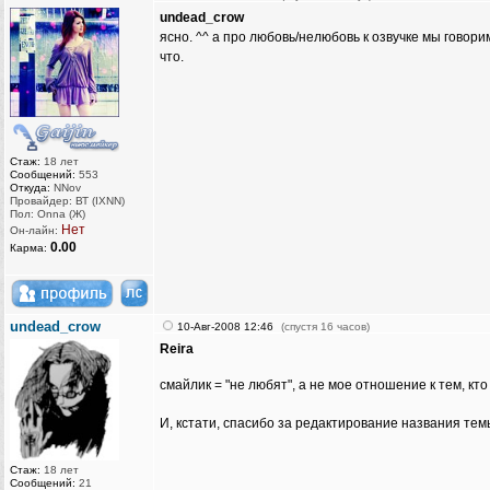
undead_crow
ясно. ^^ а про любовь/нелюбовь к озвучке мы говори
что.
Стаж:
18 лет
Сообщений:
553
Откуда:
NNov
Провайдер: ВТ (IXNN)
Пол: Onna (Ж)
Нет
Он-лайн:
0.00
Карма:
undead_crow
10-Авг-2008 12:46
(спустя 16 часов)
Reira
смайлик = "не любят", а не мое отношение к тем, кт
И, кстати, спасибо за редактирование названия темы
Стаж:
18 лет
Сообщений:
21