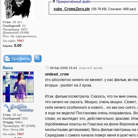
Прикреплённый файл
subs_CrowsZero.zip
(58.78 KB, Скачано: 868 раз)
Стаж:
18 лет
Сообщений:
21
Провайдер: МТС
Домашний (IXNN)
Пол: Не определилось
Нет
Он-лайн:
0.00
Карма:
Reira
09-Авг-2008 15:43
(спустя 5 часов)
undead_crow
это абсолютно ничего не меняет. у нас фильм, во-перв
вторых - разбит на 2 куска.
Итак. фильм посмотрела. Сказать, что он мне очень 
что ничего не сказать. Мощно, очень мощно. Сюжет, 
себе ничего особенного и нового... но как оно снято,
я еще не видела! Постановка очень понравилась. Во
Стаж:
18 лет
слово, но выглядит это, действительно, красиво. Ил
Сообщений:
553
Откуда:
NNov
(проблемные классы из Гокусэна на фоне Воронов в
Провайдер: ВТ (IXNN)
неопытными детишками). Весь фильм смотришь на 
Пол: Onna (Ж)
Нет
Он-лайн:
Серидзава с самого начала поверг меня в шок! чего 