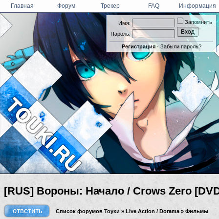
Главная
Форум
Трекер
FAQ
Информация
Запомнить
Имя:
Пароль:
Регистрация
·
Забыли пароль?
[RUS] Вороны: Начало / Crows Zero [DVDr
Список форумов Тоуки
»
Live Action / Dorama
»
Фильмы