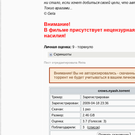
ни стало, если хочет добиться своей цели, что а
Токио врагами...
© Gela
Внимание!
В фильме присутствует нецензурная
насилия!
Личная оценка:
9 - торкнуло
Скриншоты
Пост отредактировала Reira
Внимание! Вы не авторизировались - скачанн
торрент не будет учитываться в вашем лично
crows.nyash.torrent
Трекер:
Зарегистрирован
Зарегистрирован:
2009-04-18 23:36
Скачан:
1 раз
Размер:
2.46 GB
Оценка:
3.7
(Голосов:
3
)
Поблагодарили:
3
(
список
)