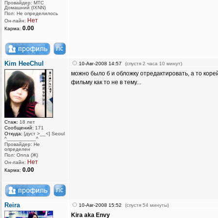
Провайдер: МТС
Домашний (IXNN)
Пол: Не определилось
Нет
Он-лайн:
0.00
Карма:
Kim HeeChul
10-Авг-2008 14:57
(спустя 2 часа 10 минут)
можно было б и обложку отредактировать, а то коре
фильму как то не в тему...
Стаж:
18 лет
Сообщений:
171
Откуда:
[дуст >__<] Seoul
^__________^
Провайдер: Не
определен
Пол: Onna (Ж)
Нет
Он-лайн:
0.00
Карма:
Reira
10-Авг-2008 15:52
(спустя 54 минуты)
Kira aka Envy