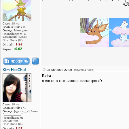
_________________
Стаж:
18 лет
Сообщений:
711
Откуда:
Муми-дол
Провайдер: МТС
Домашний (IXNN)
Пол: Onna (Ж)
Нет
Он-лайн:
+0.02
Карма:
Kim HeeChul
08-Авг-2008 22:00
(спустя 4 часа)
Reira
я его кста тож никак не посмотрю xD
Стаж:
18 лет
Сообщений:
171
Откуда:
[дуст >__<] Seoul
^__________^
Провайдер: Не
определен
Пол: Onna (Ж)
Нет
Он-лайн: