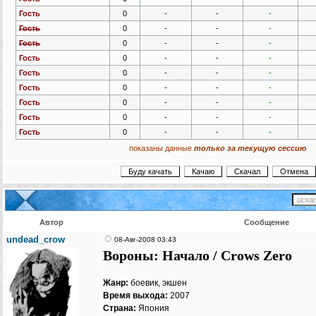
Гость
0
-
-
-
Гость
0
-
-
-
Гость
0
-
-
-
Гость
0
-
-
-
Гость
0
-
-
-
Гость
0
-
-
-
Гость
0
-
-
-
Гость
0
-
-
-
Гость
0
-
-
-
показаны данные
только за текущую сессию
Автор
Сообщение
undead_crow
08-Авг-2008 03:43
Вороны: Начало / Crows Zero
Жанр:
боевик, экшен
Время выхода:
2007
Страна:
Япония