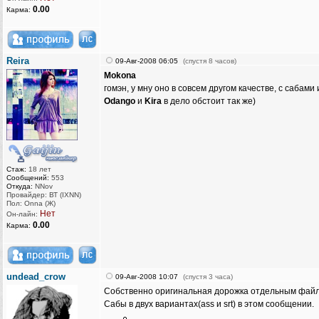
0.00
Карма:
Reira
09-Авг-2008 06:05
(спустя 8 часов)
Mokona
гомэн, у мну оно в совсем другом качестве, с сабами 
Odango
и
Kira
в дело обстоит так же)
Стаж:
18 лет
Сообщений:
553
Откуда:
NNov
Провайдер: ВТ (IXNN)
Пол: Onna (Ж)
Нет
Он-лайн:
0.00
Карма:
undead_crow
09-Авг-2008 10:07
(спустя 3 часа)
Собственно оригинальная дорожка отдельным файл
Сабы в двух вариантах(ass и srt) в этом сообщении.