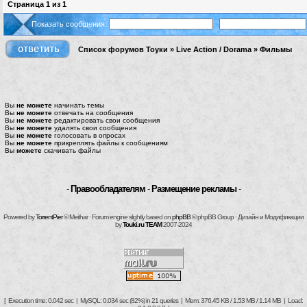
Страница
1
из
1
Показать сообщения:
Список форумов Тоуки
»
Live Action / Dorama
»
Фильмы
Вы
не можете
начинать темы
Вы
не можете
отвечать на сообщения
Вы
не можете
редактировать свои сообщения
Вы
не можете
удалять свои сообщения
Вы
не можете
голосовать в опросах
Вы
не можете
прикреплять файлы к сообщениям
Вы
можете
скачивать файлы
-
Правообладателям
-
Размещение рекламы
-
Powered by
TorrentPier
© Meithar · Forum engine slightly based on
phpBB
© phpBB Group · Дизайн и Модификации
by
Touki.ru TEAM
2007-2024
[ Execution time: 0.042 sec | MySQL: 0.034 sec (82%) in 21 queries | Mem: 376.45 KB / 1.53 MB / 1.14 MB | Load: