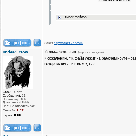
Список файлов
_________________
Sanet
http://sanet-v.nnov.ru
undead_crow
08-Авг-2008 03:48
(спустя 4 минуты)
К сожалению, т.к. файл лежит на рабочем ноуте - ра
вечером\ночью и в выходные.
Стаж:
18 лет
Сообщений:
21
Провайдер: МТС
Домашний (IXNN)
Пол: Не определилось
Нет
Он-лайн:
0.00
Карма: