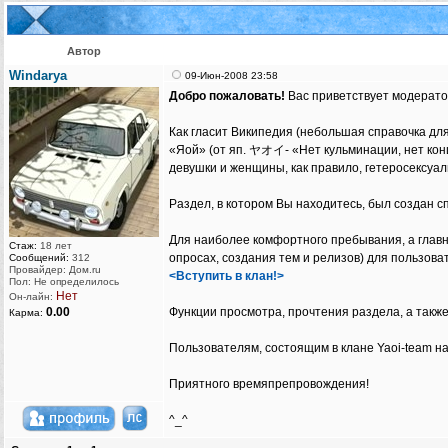
Автор
Windarya
09-Июн-2008 23:58
Добро пожаловать!
Вас приветствует модерато
Как гласит Википедия (небольшая справочка дл
«Яой» (от яп. ヤオイ- «Нет кульминации, нет ко
девушки и женщины, как правило, гетеросексуал
Раздел, в котором Вы находитесь, был создан 
Для наиболее комфортного пребывания, а главн
Стаж:
18 лет
опросах, создания тем и релизов) для пользова
Сообщений:
312
Провайдер: Дом.ru
<Вступить в клан!>
Пол: Не определилось
Нет
Он-лайн:
0.00
Функции просмотра, прочтения раздела, а так
Карма:
Пользователям, состоящим в клане Yaoi-team 
Приятного времяпрепровождения!
^_^