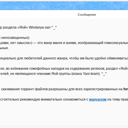
Сообщение
р раздела «Яой» Windarya-san ^_^
я непосвященных):
нцовки, нет смысла») — это жанр манги и аниме, изображающий гомосексуал
ьные.
специально для любителей данного жанра, чтобы им было удобно обмениваться
ое, во избежание гомофобных нападок на содержание релизов, раздел «Яой»
телей, не являющихся членами Яой-группы (клана Yaoi-team). ^_^
же скачивания торрент-файлов разрешены для всех зарегистрированных на
fo
настоятельно рекомендую внимательно ознакомиться с
мануалом
на тему прав