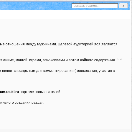
ьные отношения между мужчинами. Целевой аудиторией яоя являются
 аниме, мангой, играми, amv-клипами и артом яойного содержания. ^_^
 является закрытым для комментирования (голосования, участия в
rum.touki.ru
портале пользователей.
ильного создания раздач.