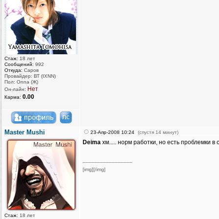
Стаж:
18 лет
Сообщений:
992
Откуда:
Саров
Провайдер: ВТ (IXNN)
Пол: Onna (Ж)
Нет
Он-лайн:
0.00
Карма:
Master Mushi
23-Апр-2008 10:24
(спустя 14 минут)
Deima
хм..... норм работки, но есть проблемки в с
_________________
[img][/img]
Стаж:
18 лет