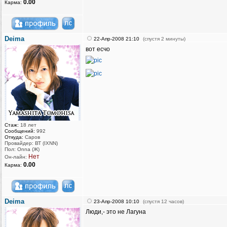
0.00
Карма:
Deima
22-Апр-2008 21:10
(спустя 2 минуты)
вот есчо
Стаж:
18 лет
Сообщений:
992
Откуда:
Саров
Провайдер: ВТ (IXNN)
Пол: Onna (Ж)
Нет
Он-лайн:
0.00
Карма:
Deima
23-Апр-2008 10:10
(спустя 12 часов)
Люди,- это не Лагуна