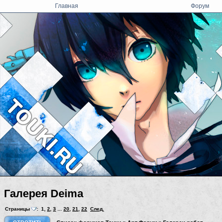
Главная
Форум
Галерея Deima
Страницы
:
1
,
2
,
3
...
20
,
21
,
22
След.