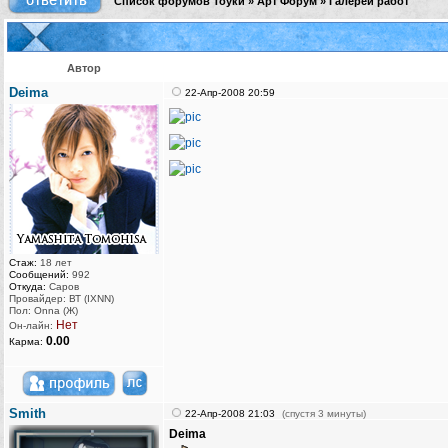
Список форумов Тоуки
»
Арт Форум
»
Галереи работ
Автор
Deima
22-Апр-2008 20:59
Стаж:
18 лет
Сообщений:
992
Откуда:
Саров
Провайдер: ВТ (IXNN)
Пол: Onna (Ж)
Нет
Он-лайн:
0.00
Карма:
Smith
22-Апр-2008 21:03
(спустя 3 минуты)
Deima