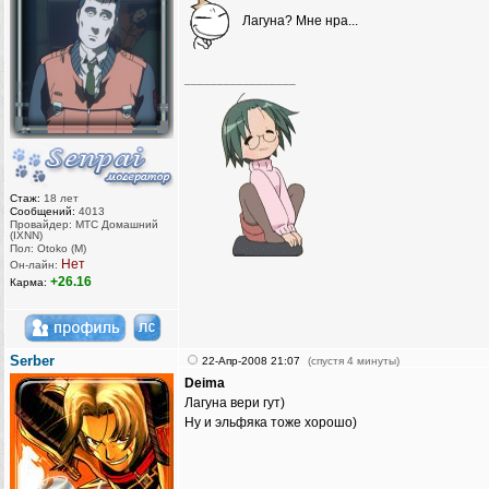
Лагуна? Мне нра...
_________________
Стаж:
18 лет
Сообщений:
4013
Провайдер: МТС Домашний
(IXNN)
Пол: Otoko (M)
Нет
Он-лайн:
+26.16
Карма:
Serber
22-Апр-2008 21:07
(спустя 4 минуты)
Deima
Лагуна вери гут)
Ну и эльфяка тоже хорошо)