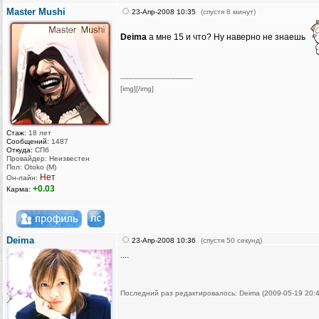
Master Mushi
23-Апр-2008 10:35
(спустя 8 минут)
Deima
а мне 15 и что? Ну наверно не знаешь
_________________
[img][/img]
Стаж:
18 лет
Сообщений:
1487
Откуда:
СПб
Провайдер: Неизвестен
Пол: Otoko (M)
Нет
Он-лайн:
+0.03
Карма:
Deima
23-Апр-2008 10:36
(спустя 50 секунд)
....
Последний раз редактировалось: Deima (2009-05-19 20:4