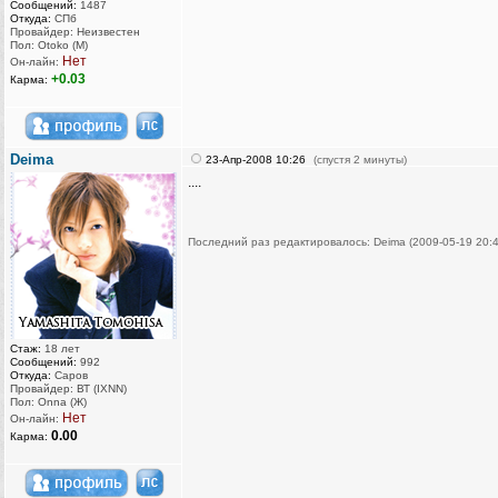
Сообщений:
1487
Откуда:
СПб
Провайдер: Неизвестен
Пол: Otoko (M)
Нет
Он-лайн:
+0.03
Карма:
Deima
23-Апр-2008 10:26
(спустя 2 минуты)
....
Последний раз редактировалось: Deima (2009-05-19 20:4
Стаж:
18 лет
Сообщений:
992
Откуда:
Саров
Провайдер: ВТ (IXNN)
Пол: Onna (Ж)
Нет
Он-лайн:
0.00
Карма: