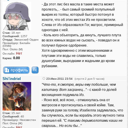
- Да этот лис без масла в такие места может
пролезть,.. - был самый громкий полупьяный
выкрик из толпы, который быстро потонул в
хохоте, что об этих местах Из не просветили.
Слева от Из образовался Гог, матрос, примерный
одногодка с ней.
Стаж:
18 лет
- Коль кого объегорить, да кинуть, лучшего плута
Сообщений:
1257
Откуда:
Эвианский Орден
во всех южных водах не сыскать, - поведал он и
Провайдер: Билайн
получил бурное одобрение.
(IXNN)
Пол: Otoko (M)
Хотя одновременно с этим мошенниками и
Нет
Он-лайн:
плутами эти воды не славились, только
0.00
Карма:
душегубами, выродками и жадными до крови
рубаками.
Shi'indriel
23-Июн-2011 23:54
(спустя 2 дня 5 часов)
"Что-то, я смотрю, веры ему побольше, чем
капитану. Вот засранец..."
- с какой-то долей
восхищения подумала Из.
- Ясно всё, всё ясно, - отмахнулась она от
матросов и протиснулась к своей койке. Там,
закинув руки за голову, Изабелла задумалась, что
Стаж:
15 лет
бы случилось, если бы корабль этого мутного типа
Сообщений:
40
Провайдер: Неизвестен
перешел ей.
"С такими дерьмоглотами каши не
Пол: Onna (Ж)
сваришь... Но если бы..."
Нет
Он-лайн: