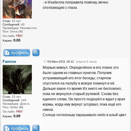
- и Изабелла поправила повязку, вечно
сползающую с глаза.
Стаж:
15 лет
Сообщений:
40
Провайдер: Неизвестен
Пол: Onna (Ж)
Нет
Он-лайн:
0.00
Карма:
Famine
03-Июн-2011 16:11
(спустя 3 часа)
Моркью кивнул. Определённо в его плане это
было одним из главных пунктов. Получив
устраивающий его итог беседы, старпом
спустился на палубу и вскоре покинул и её.
Дальше какое-то время Из никто не беспокоил,
пока не вернулся старый рулевой. Снова без
Стаж:
15 лет
единого слова. Он просто подошёл и ждал у края
Сообщений:
145
Провайдер: Дом.ru
кормы, когда ему вернут штурвал, пока ещё его
Пол: Otoko (M)
смена.
Нет
Он-лайн:
Солнце потихоньку окрашивало небо в алый цвет.
0.00
Карма: