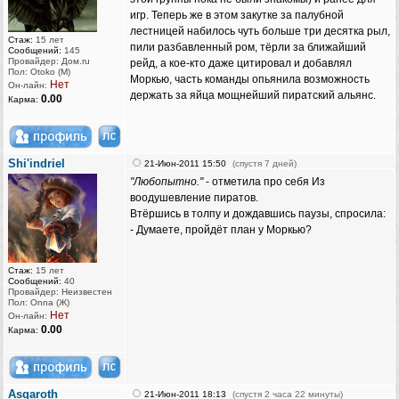
игр. Теперь же в этом закутке за палубной
лестницей набилось чуть больше три десятка рыл,
Стаж:
15 лет
пили разбавленный ром, тёрли за ближайший
Сообщений:
145
Провайдер: Дом.ru
рейд, а кое-кто даже цитировал и добавлял
Пол: Otoko (M)
Моркью, часть команды опьянила возможность
Нет
Он-лайн:
держать за яйца мощнейший пиратский альянс.
0.00
Карма:
Shi'indriel
21-Июн-2011 15:50
(спустя 7 дней)
"Любопытно."
- отметила про себя Из
воодушевление пиратов.
Втёршись в толпу и дождавшись паузы, спросила:
- Думаете, пройдёт план у Моркью?
Стаж:
15 лет
Сообщений:
40
Провайдер: Неизвестен
Пол: Onna (Ж)
Нет
Он-лайн:
0.00
Карма:
Asgaroth
21-Июн-2011 18:13
(спустя 2 часа 22 минуты)