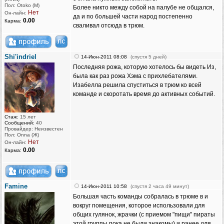
Пол: Otoko (M)
Более никто между собой на палубе не общался,
Нет
Он-лайн:
да и по большей части народ постепенно
0.00
Карма:
сваливал отсюда в трюм.
Shi'indriel
14-Июн-2011 08:08
(спустя 5 дней)
Последняя рожа, которую хотелось бы видеть Из,
была как раз рожа Хэма с прихлебателями.
Изабелла решила спуститься в трюм ко всей
команде и скоротать время до активных событий.
Стаж:
15 лет
Сообщений:
40
Провайдер: Неизвестен
Пол: Onna (Ж)
Нет
Он-лайн:
0.00
Карма:
Famine
14-Июн-2011 10:58
(спустя 2 часа 49 минут)
Большая часть команды собралась в трюме в и
вокруг помещения, которое использовали для
общих гулянок, жрачки (с приемом "пищи" пираты
этой группы пока не были знакомы) и ранее для