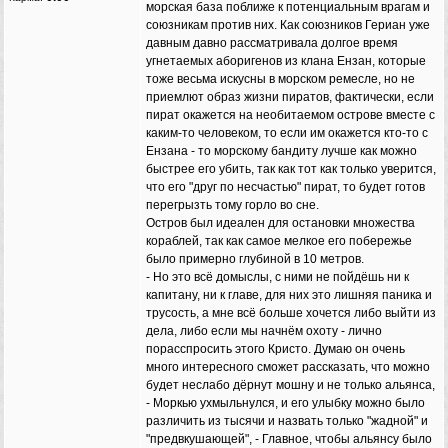
морская база поближе к потенциальным врагам и
союзникам против них. Как союзников Гериан уже
давным давно рассматривала долгое время
угнетаемых аборигенов из клана Ензан, которые
тоже весьма искусны в морском ремесле, но не
приемлют образ жизни пиратов, фактически, если
пират окажется на необитаемом острове вместе с
каким-то человеком, то если им окажется кто-то с
Ензана - то морскому бандиту лучше как можно
быстрее его убить, так как тот как только уверится,
что его "друг по несчастью" пират, то будет готов
перегрызть тому горло во сне.
Остров был идеален для остановки множества
кораблей, так как самое мелкое его побережье
было примерно глубиной в 10 метров.
- Но это всё домыслы, с ними не пойдёшь ни к
капитану, ни к главе, для них это лишняя паника и
трусость, а мне всё больше хочется либо выйти из
дела, либо если мы начнём охоту - лично
порасспросить этого Кристо. Думаю он очень
много интересного сможет рассказать, что можно
будет неслабо дёрнут мошну и не только альянса,
- Моркью ухмыльнулся, и его улыбку можно было
различить из тысячи и назвать только "жадной" и
"предвкушающей", - Главное, чтобы альянсу было