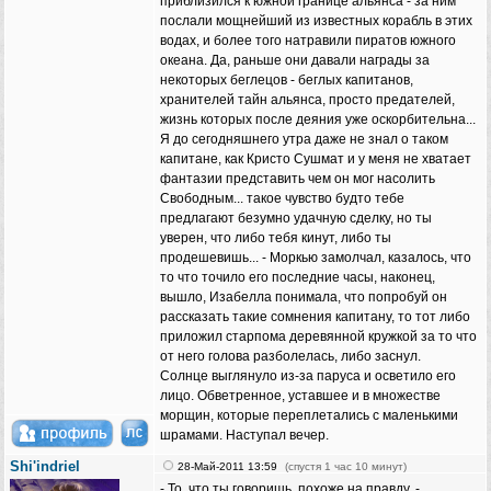
приблизился к южной границе альянса - за ним
послали мощнейший из известных корабль в этих
водах, и более того натравили пиратов южного
океана. Да, раньше они давали награды за
некоторых беглецов - беглых капитанов,
хранителей тайн альянса, просто предателей,
жизнь которых после деяния уже оскорбительна...
Я до сегодняшнего утра даже не знал о таком
капитане, как Кристо Сушмат и у меня не хватает
фантазии представить чем он мог насолить
Свободным... такое чувство будто тебе
предлагают безумно удачную сделку, но ты
уверен, что либо тебя кинут, либо ты
продешевишь... - Моркью замолчал, казалось, что
то что точило его последние часы, наконец,
вышло, Изабелла понимала, что попробуй он
рассказать такие сомнения капитану, то тот либо
приложил старпома деревянной кружкой за то что
от него голова разболелась, либо заснул.
Солнце выглянуло из-за паруса и осветило его
лицо. Обветренное, уставшее и в множестве
морщин, которые переплетались с маленькими
шрамами. Наступал вечер.
Shi'indriel
28-Май-2011 13:59
(спустя 1 час 10 минут)
- То, что ты говоришь, похоже на правду, -