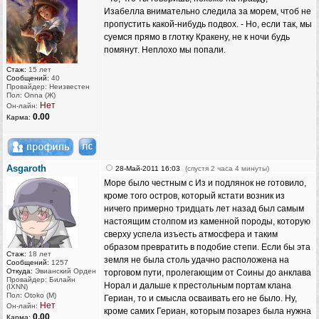
Изабелла внимательно следила за морем, чтоб не
пропустить какой-нибудь подвох. - Но, если так, мы
суемся прямо в глотку Кракену, не к ночи будь
помянут. Неплохо мы попали.
Стаж:
15 лет
Сообщений:
40
Провайдер: Неизвестен
Пол: Onna (Ж)
Нет
Он-лайн:
0.00
Карма:
Asgaroth
28-Май-2011 16:03
(спустя 2 часа 4 минуты)
Море было честным с Из и подлянок не готовило,
кроме того остров, который кстати возник из
ничего примерно тридцать лет назад был самым
настоящим столпом из каменной породы, которую
сверху успела изъесть атмосфера и таким
образом превратить в подобие степи. Если бы эта
Стаж:
18 лет
земля не была столь удачно расположена на
Сообщений:
1257
Откуда:
Эвианский Орден
торговом пути, пролегающим от Соины до анклава
Провайдер: Билайн
Норал и дальше к престольным портам клана
(IXNN)
Пол: Otoko (M)
Гериан, то и смысла осваивать его не было. Ну,
Нет
Он-лайн:
кроме самих Гериан, которым позарез была нужна
0.00
Карма: