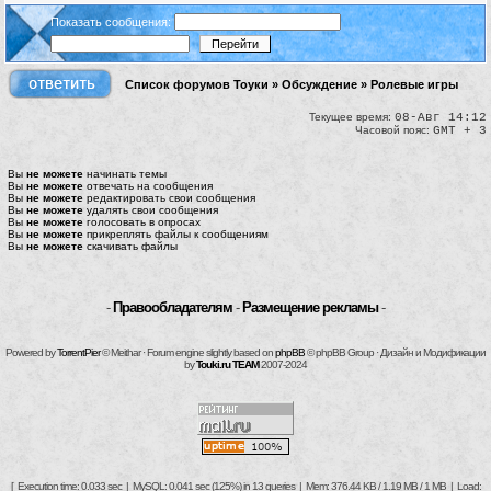
Показать сообщения:
Список форумов Тоуки
»
Обсуждение
»
Ролевые игры
Текущее время:
08-Авг 14:12
Часовой пояс:
GMT + 3
Вы
не можете
начинать темы
Вы
не можете
отвечать на сообщения
Вы
не можете
редактировать свои сообщения
Вы
не можете
удалять свои сообщения
Вы
не можете
голосовать в опросах
Вы
не можете
прикреплять файлы к сообщениям
Вы
не можете
скачивать файлы
-
Правообладателям
-
Размещение рекламы
-
Powered by
TorrentPier
© Meithar · Forum engine slightly based on
phpBB
© phpBB Group · Дизайн и Модификации
by
Touki.ru TEAM
2007-2024
[ Execution time: 0.033 sec | MySQL: 0.041 sec (125%) in 13 queries | Mem: 376.44 KB / 1.19 MB / 1 MB | Load: