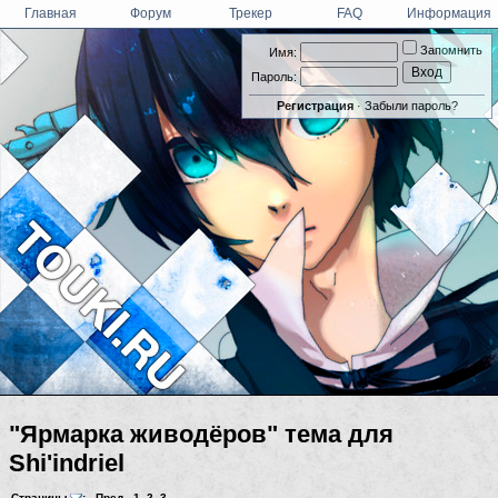
Главная
Форум
Трекер
FAQ
Информация
Запомнить
Имя:
Пароль:
Регистрация
·
Забыли пароль?
"Ярмарка живодёров" тема для
Shi'indriel
Страницы
:
Пред.
1
,
2
,
3