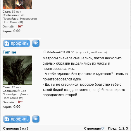
Стаж:
15 лет
Сообщений:
40
Провайдер: Неизвестен
Пол: Onna (Ж)
Нет
Он-лайн:
0.00
Карма:
Famine
04-Июл-2011 08:50
(спустя 2 дня 8 часов)
Матросы сначала смешались, потом несколько
смелых образин выделились из массы и
поинтересовались:
- А тебе одиноко без крепкого и мужского? - сально
поинтересовался один.
- Да, ты не стесняйся, морское братство тебе с
Стаж:
15 лет
такой бедой всегда поможет, - ещё более широко
Сообщений:
145
Провайдер: Дом.ru
порадовался второй.
Пол: Otoko (M)
Нет
Он-лайн:
0.00
Карма:
Страница
3
из
3
Страницы
:
Пред.
1
,
2
,
3