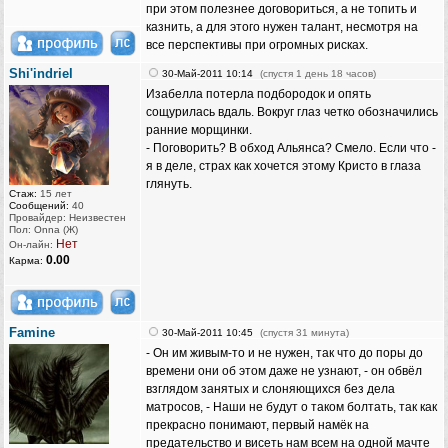
при этом полезнее договориться, а не топить и
казнить, а для этого нужен талант, несмотря на
все перспективы при огромных рисках.
Shi'indriel
30-Май-2011 10:14
(спустя 1 день 18 часов)
Изабелла потерла подбородок и опять
сощурилась вдаль. Вокруг глаз четко обозначились
ранние морщинки.
- Поговорить? В обход Альянса? Смело. Если что -
я в деле, страх как хочется этому Кристо в глаза
глянуть.
Стаж:
15 лет
Сообщений:
40
Провайдер: Неизвестен
Пол: Onna (Ж)
Нет
Он-лайн:
0.00
Карма:
Famine
30-Май-2011 10:45
(спустя 31 минута)
- Он им живым-то и не нужен, так что до поры до
времени они об этом даже не узнают, - он обвёл
взглядом занятых и слоняющихся без дела
матросов, - Наши не будут о таком болтать, так как
прекрасно понимают, первый намёк на
предательство и висеть нам всем на одной мачте