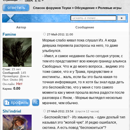
Список форумов Тоуки
»
Обсуждение
»
Ролевые игры
Автор
Сообщение
Famine
27-Май-2011 11:00
Моркью слабо кивал пока слушал Из. А когда
девушка перевела распросы на него, то даже
улыбнулся.
- Имел, и самое недавнее было сегодня утром, с
тем кто представляет всю южную границу альянса
Свободных. Что ж до моего вопроса... видимо это
Стаж:
15 лет
тоже самое, что и у Трама, предчувствие и
Сообщений:
145
Провайдер: Дом.ru
инстинкты... жаль, если бы это была какая-то
Пол: Otoko (M)
точная информация, то я хотя бы знал куда деть
Нет
Он-лайн:
это беспокойство, что у меня с того самого
0.00
Карма:
момента как у меня прошла волна радости после
разговора с Яном, - Моркью выглядел несколько
мрачнее, чем обычно.
Shi'indriel
27-Май-2011 23:54
(спустя 12 часов)
- Беспокойство? - Из хмыкнула. - один дохлый тип
называл это "жопой чую". И редко ошибался,
скотина. А есть повод "беспокоиться"?