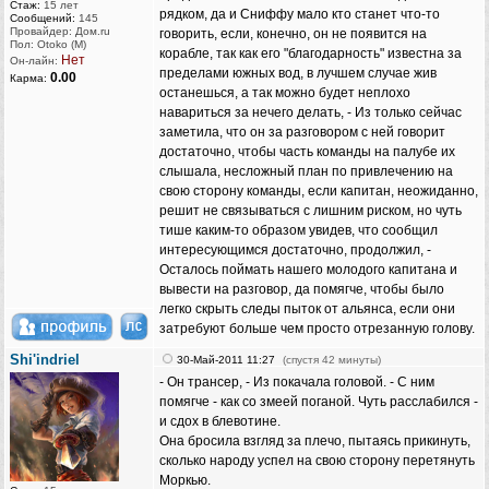
Стаж:
15 лет
рядком, да и Сниффу мало кто станет что-то
Сообщений:
145
Провайдер: Дом.ru
говорить, если, конечно, он не появится на
Пол: Otoko (M)
корабле, так как его "благодарность" известна за
Нет
Он-лайн:
пределами южных вод, в лучшем случае жив
0.00
Карма:
останешься, а так можно будет неплохо
навариться за нечего делать, - Из только сейчас
заметила, что он за разговором с ней говорит
достаточно, чтобы часть команды на палубе их
слышала, несложный план по привлечению на
свою сторону команды, если капитан, неожиданно,
решит не связываться с лишним риском, но чуть
тише каким-то образом увидев, что сообщил
интересующимся достаточно, продолжил, -
Осталось поймать нашего молодого капитана и
вывести на разговор, да помягче, чтобы было
легко скрыть следы пыток от альянса, если они
затребуют больше чем просто отрезанную голову.
Shi'indriel
30-Май-2011 11:27
(спустя 42 минуты)
- Он трансер, - Из покачала головой. - С ним
помягче - как со змеей поганой. Чуть расслабился -
и сдох в блевотине.
Она бросила взгляд за плечо, пытаясь прикинуть,
сколько народу успел на свою сторону перетянуть
Моркью.