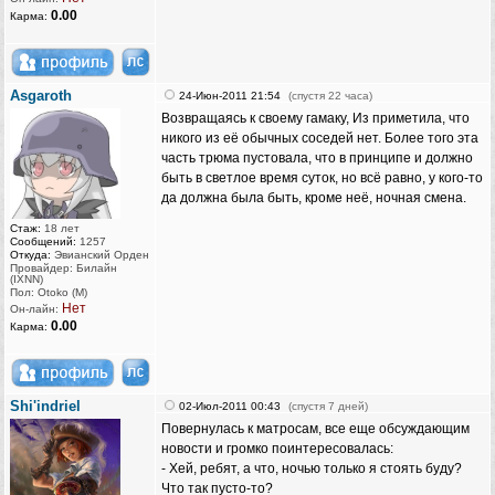
0.00
Карма:
Asgaroth
24-Июн-2011 21:54
(спустя 22 часа)
Возвращаясь к своему гамаку, Из приметила, что
никого из её обычных соседей нет. Более того эта
часть трюма пустовала, что в принципе и должно
быть в светлое время суток, но всё равно, у кого-то
да должна была быть, кроме неё, ночная смена.
Стаж:
18 лет
Сообщений:
1257
Откуда:
Эвианский Орден
Провайдер: Билайн
(IXNN)
Пол: Otoko (M)
Нет
Он-лайн:
0.00
Карма:
Shi'indriel
02-Июл-2011 00:43
(спустя 7 дней)
Повернулась к матросам, все еще обсуждающим
новости и громко поинтересовалась:
- Хей, ребят, а что, ночью только я стоять буду?
Что так пусто-то?