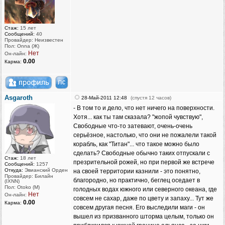
Стаж:
15 лет
Сообщений:
40
Провайдер: Неизвестен
Пол: Onna (Ж)
Нет
Он-лайн:
0.00
Карма:
Asgaroth
28-Май-2011 12:48
(спустя 12 часов)
- В том то и дело, что нет ничего на поверхности.
Хотя... как ты там сказала? "жопой чувствую",
Свободные что-то затевают, очень-очень
серьёзное, настолько, что они не пожалели такой
корабль, как "Титан"... что такое можно было
сделать? Свободные обычно таких отпускали с
Стаж:
18 лет
презрительной рожей, но при первой же встрече
Сообщений:
1257
Откуда:
Эвианский Орден
на своей территории казнили - это понятно,
Провайдер: Билайн
благородно, но практично, беглец оседает в
(IXNN)
Пол: Otoko (M)
голодных водах южного или северного океана, где
Нет
Он-лайн:
совсем не сахар, даже по цвету и запаху... Тут же
0.00
Карма:
совсем другая песня. Его выследили маги - он
вышел из призванного шторма целым, только он