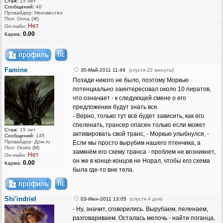
Стаж:
15 лет
Сообщений:
40
Провайдер: Неизвестен
Пол: Onna (Ж)
Нет
Он-лайн:
0.00
Карма:
Famine
30-Май-2011 11:49
(спустя 22 минуты)
Позади никого не было, поэтому Моркью
потенциально заинтересовал около 10 пиратов,
что означает - к следующей смене о его
предложении будут знать все.
- Верно, только тут всё будет зависить, как его
спеленать, трансер опасен только если может
Стаж:
15 лет
активировать свой транс, - Моркью улыбнулся, -
Сообщений:
145
Провайдер: Дом.ru
Если мы просто вырубим нашего птенчика, а
Пол: Otoko (M)
замкнём его схему транса - проблем не возникнет,
Нет
Он-лайн:
он же в конце-концов не Норал, чтобы его схема
0.00
Карма:
была где-то вне тела.
Shi'indriel
03-Июн-2011 13:05
(спустя 4 дня)
- Ну, значит, сговорились. Вырубаем, пеленаем,
разговариваем. Осталась мелочь - найти поганца,